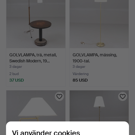
GOLVLAMPA, trä, metall,
GOLVLAMPA, mässing,
Swedish Modern, 19…
1900-tal.
3 dagar
3 dagar
2 bud
Värdering
37 USD
85 USD
Vi använder cookies