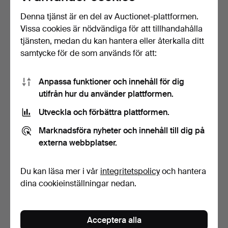
Denna tjänst är en del av Auctionet-plattformen.
Vissa cookies är nödvändiga för att tillhandahålla
GOLVLAMPA, mässing,
GOLVLAMPA, metall, Ikea,
tjänsten, medan du kan hantera eller återkalla ditt
RAF, 1900-talets andra…
19/2000-tal.
samtycke för de som används för att:
3 dagar
5 dagar
3 bud
Värdering
43 USD
85 USD
Anpassa funktioner och innehåll för dig
utifrån hur du använder plattformen.
Utveckla och förbättra plattformen.
Marknadsföra nyheter och innehåll till dig på
externa webbplatser.
Du kan läsa mer i vår
integritetspolicy
och hantera
dina cookieinställningar nedan.
GOLVLAMPA, mässing,
Golvlampa, ”Hemi klot”,
märkt ABO 250, 1900-ta…
mässing.
Acceptera alla
10 dagar
11 dagar