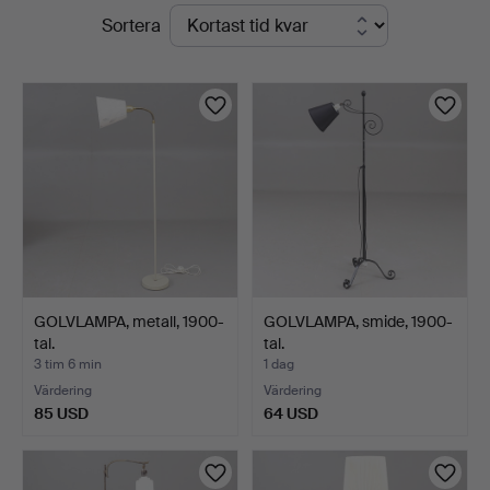
Pågående
Sortera
auktioner
GOLVLAMPA, metall, 1900-
GOLVLAMPA, smide, 1900-
tal.
tal.
3 tim 6 min
1 dag
Värdering
Värdering
85 USD
64 USD