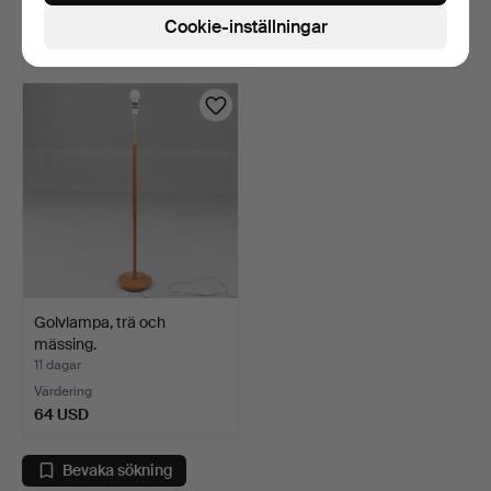
Värdering
1 bud
Cookie-inställningar
85 USD
32 USD
Golvlampa, trä och
mässing.
11 dagar
Värdering
64 USD
Bevaka sökning