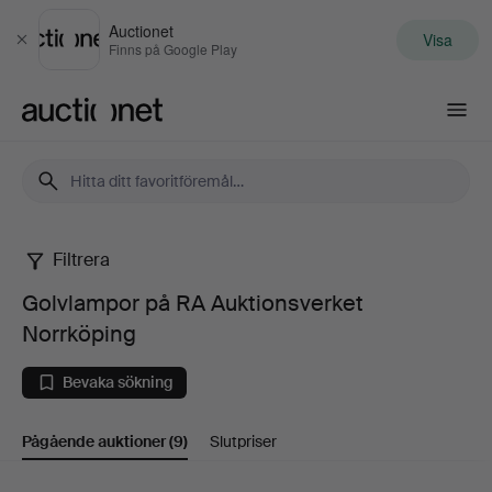
Auctionet
Visa
Stäng
Finns på Google Play
Auctionet.com
Filtrera
Golvlampor
Golvlampor på RA Auktionsverket
på
Norrköping
RA
Bevaka sökning
Auktionsverket
Pågående auktioner
(9)
Slutpriser
Norrköping