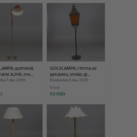
AMPA, gulmetall,
GOLVLAMPA, I forma av
 märkt AJH6, me…
gatulykta, smide, gl…
des 7 dec 2025
Klubbades 3 dec 2025
6 bud
D
53 USD