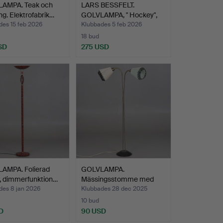
AMPA. Teak och
LARS BESSFELT.
g. Elektrofabrik…
GOLVLAMPA, " Hockey",
Atelj…
des 15 feb 2026
Klubbades 5 feb 2026
18 bud
SD
275 USD
AMPA. Folierad
GOLVLAMPA.
, dimmerfunktion…
Mässingsstomme med
svartlackad …
des 8 jan 2026
Klubbades 28 dec 2025
10 bud
D
90 USD