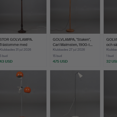
STOR GOLVLAMPA.
GOLVLAMPA, "Staken",
GOLVL
Trästomme med
Carl Malmsten, 1900-t…
och sä
tygskärm, 19…
Klubbades 31 jul 2026
Klubbades 27 jul 2026
Klubbad
5 bud
15 bud
1 bud
43 USD
475 USD
32 US