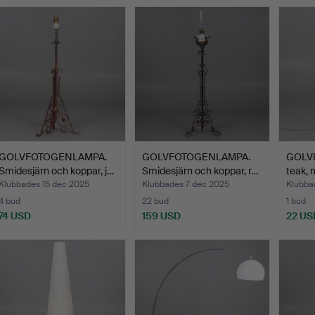
GOLVFOTOGENLAMPA.
GOLVFOTOGENLAMPA.
GOLVL
Smidesjärn och koppar, j…
Smidesjärn och koppar, r…
teak,
Klubbades 15 dec 2025
Klubbades 7 dec 2025
Klubba
4 bud
22 bud
1 bud
74 USD
159 USD
22 US