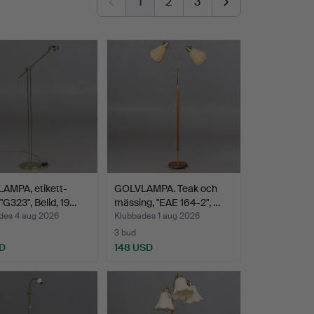
1
2
3
AMPA, etikett-
GOLVLAMPA. Teak och
"G323", Belid, 19…
mässing, "EAE 164-2", …
des 4 aug 2026
Klubbades 1 aug 2026
3 bud
D
148 USD