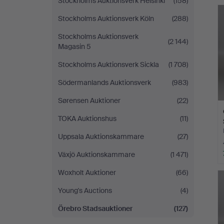
Stockholms Auktionsverk Helsinki
(158)
Stockholms Auktionsverk Köln
(288)
Stockholms Auktionsverk
(2 144)
Magasin 5
Stockholms Auktionsverk Sickla
(1 708)
Södermanlands Auktionsverk
(983)
Sørensen Auktioner
(22)
TOKA Auktionshus
(11)
Uppsala Auktionskammare
(27)
Växjö Auktionskammare
(1 471)
Woxholt Auktioner
(66)
Young's Auctions
(4)
Örebro Stadsauktioner
(127)