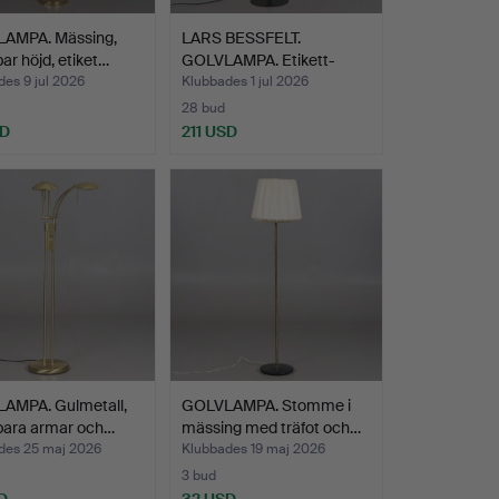
AMPA. Mässing,
LARS BESSFELT.
bar höjd, etiket…
GOLVLAMPA. Etikett-
märkt Ko…
es 9 jul 2026
Klubbades 1 jul 2026
28 bud
SD
211 USD
AMPA. Gulmetall,
GOLVLAMPA. Stomme i
bara armar och…
mässing med träfot och…
des 25 maj 2026
Klubbades 19 maj 2026
3 bud
D
32 USD