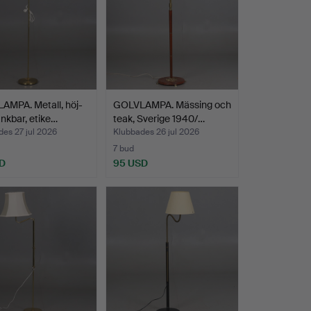
AMPA. Metall, höj-
GOLVLAMPA. Mässing och
nkbar, etike…
teak, Sverige 1940/…
es 27 jul 2026
Klubbades 26 jul 2026
7 bud
D
95 USD