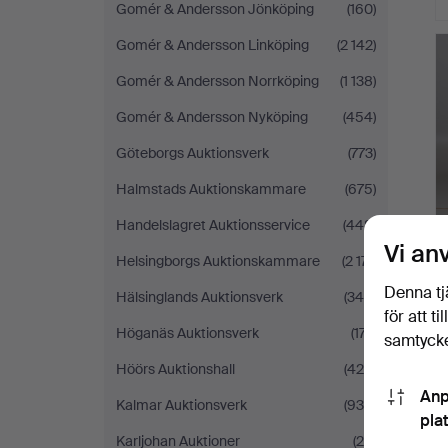
Gomér & Andersson Jönköping
(160)
Gomér & Andersson Linköping
(2 142)
Gomér & Andersson Norrköping
(1 138)
Gomér & Andersson Nyköping
(454)
Göteborgs Auktionsverk
(773)
Halmstads Auktionskammare
(675)
Handelslagret Auktionsservice
(448)
Vi an
Helsingborgs Auktionskammare
(2 171)
Denna tj
Hälsinglands Auktionsverk
(345)
för att t
Höganäs Auktionsverk
(177)
samtycke
Höörs Auktionshall
(424)
Anp
Kalmar Auktionsverk
(930)
pla
Karljohan Auktioner
(20)