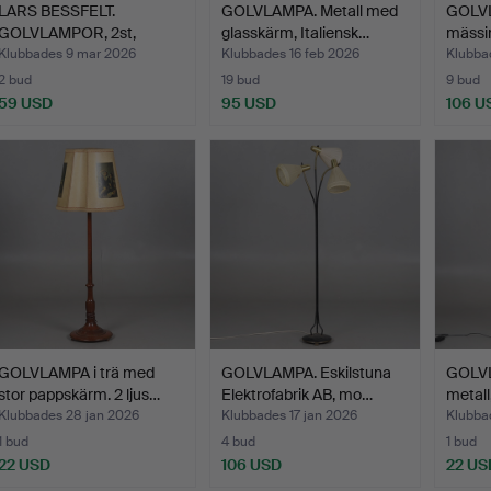
LARS BESSFELT.
GOLVLAMPA. Metall med
GOLVL
GOLVLAMPOR, 2st,
glasskärm, Italiensk…
mässin
"Grevie" t…
Klubbades 9 mar 2026
Klubbades 16 feb 2026
Klubba
2 bud
19 bud
9 bud
59 USD
95 USD
106 U
GOLVLAMPA i trä med
GOLVLAMPA. Eskilstuna
GOLVL
stor pappskärm. 2 ljus…
Elektrofabrik AB, mo…
metall
Klubbades 28 jan 2026
Klubbades 17 jan 2026
Klubba
1 bud
4 bud
1 bud
22 USD
106 USD
22 US