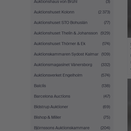
Auktionshaus von Brühl
(3)
Auktionshuset Kolonn
(2 373)
Auktionshuset STO Bohuslän
(77)
Auktionshuset Thelin & Johansson
(929)
Auktionshuset Thörner & Ek
(174)
Auktionskammaren Sydost Kalmar
(109)
Auktionsmagasinet Vänersborg
(332)
Auktionsverket Engelholm
(574)
Balclis
(138)
Barcelona Auctions
(47)
Bidstrup Auktioner
(69)
Bishop & Miller
(75)
Björnssons Auktionskammare
(204)