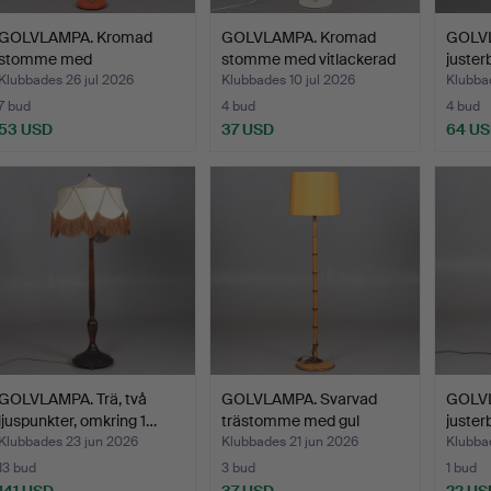
GOLVLAMPA. Kromad
GOLVLAMPA. Kromad
GOLVL
stomme med
stomme med vitlackerad
juster
orangefärgade…
p…
Klubbades 26 jul 2026
Klubbades 10 jul 2026
Klubbad
7 bud
4 bud
4 bud
53 USD
37 USD
64 U
GOLVLAMPA. Trä, två
GOLVLAMPA. Svarvad
GOLVL
ljuspunkter, omkring 1…
trästomme med gul
juster
tygsk…
Klubbades 23 jun 2026
Klubbades 21 jun 2026
Klubba
13 bud
3 bud
1 bud
141 USD
37 USD
22 US