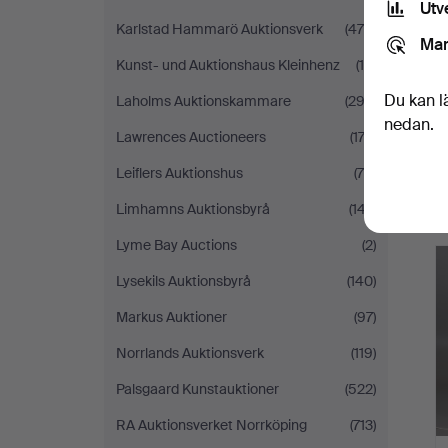
Utv
Karlstad Hammarö Auktionsverk
(475)
Mar
Kunst- und Auktionshaus Kleinhenz
(10)
Du kan l
Laholms Auktionskammare
(293)
nedan.
Lawrences Auctioneers
(174)
Leiflers Auktionshus
(78)
Limhamns Auktionsbyrå
(147)
Lyme Bay Auctions
(2)
Lysekils Auktionsbyrå
(140)
Markus Auktioner
(97)
Norrlands Auktionsverk
(119)
Palsgaard Kunstauktioner
(522)
RA Auktionsverket Norrköping
(713)