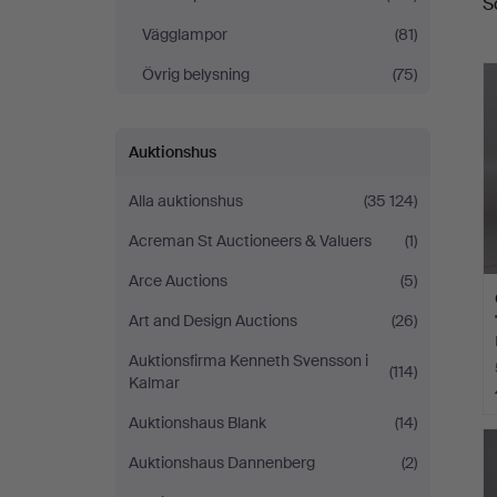
S
Vägglampor
(81)
Övrig belysning
(75)
Auktionshus
Alla auktionshus
(35 124)
Acreman St Auctioneers & Valuers
(1)
Arce Auctions
(5)
Art and Design Auctions
(26)
Auktionsfirma Kenneth Svensson i
(114)
Kalmar
Auktionshaus Blank
(14)
Auktionshaus Dannenberg
(2)