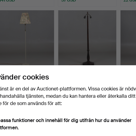
GOLVLAMPA. Mässing och
GOLVLAMPA. TRÄ,
GOLVL
vänder cookies
vitlackerad metall,…
oktagonal fot och pelare
träst
2…
Klubbades 11 maj 2026
Klubbades 4 maj 2026
Klubba
änst är en del av Auctionet-plattformen. Vissa cookies är nöd
1 bud
1 bud
6 bud
illhandahålla tjänsten, medan du kan hantera eller återkalla ditt
53 USD
53 USD
127 U
 för de som används för att:
assa funktioner och innehåll för dig utifrån hur du använder
ttformen.