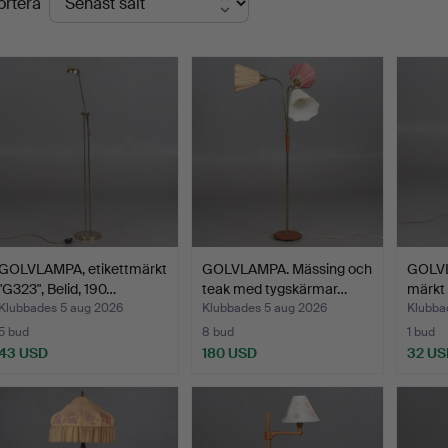
ortera
GOLVLAMPA, etikettmärkt
GOLVLAMPA. Mässing och
GOLVL
"G323", Belid, 190…
teak med tygskärmar…
märkt 
Klubbades 5 aug 2026
Klubbades 5 aug 2026
Klubba
5 bud
8 bud
1 bud
43 USD
180 USD
32 US