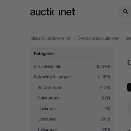
Auctionet.com
Alla avslutade föremål
/
Örebro Stadsauktioner
/
Be
Golvlampor
Kategorier
på
Alla kategorier
(16 348)
Belysning & Lampor
(1 355)
Örebro
Bordslampor
(408)
Stadsauktioner
Golvlampor
(127)
Ljuskronor
(70)
Ljusstakar
(303)
S
Taklampor
(291)