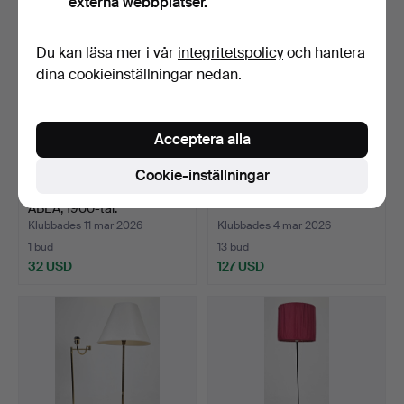
externa webbplatser.
Du kan läsa mer i vår
integritetspolicy
och hantera
dina cookieinställningar nedan.
Acceptera alla
Cookie-inställningar
GOLVLAMPA, mässing,
GOLVLAMPA, 1940/50-tal.
ABEA, 1900-tal.
Klubbades 11 mar 2026
Klubbades 4 mar 2026
1 bud
13 bud
32 USD
127 USD