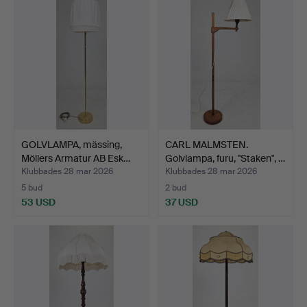
GOLVLAMPA, mässing,
CARL MALMSTEN.
Möllers Armatur AB Esk…
Golvlampa, furu, "Staken", …
Klubbades 28 mar 2026
Klubbades 28 mar 2026
5 bud
2 bud
53 USD
37 USD