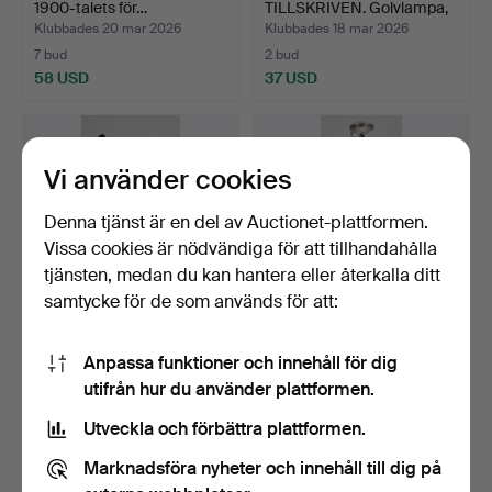
1900-talets för…
TILLSKRIVEN. Golvlampa,
glas…
Klubbades 20 mar 2026
Klubbades 18 mar 2026
7 bud
2 bud
58 USD
37 USD
Vi använder cookies
Denna tjänst är en del av Auctionet-plattformen.
Vissa cookies är nödvändiga för att tillhandahålla
tjänsten, medan du kan hantera eller återkalla ditt
samtycke för de som används för att:
BERGBOM. Golvlampa,
ACHILLE OCH PIER
Anpassa funktioner och innehåll för dig
modell G-09.
CASTIGLIONI. Golvlampa,
utifrån hur du använder plattformen.
u…
Klubbades 15 mar 2026
Klubbades 15 mar 2026
9 bud
17 bud
Utveckla och förbättra plattformen.
419 USD
517 USD
Marknadsföra nyheter och innehåll till dig på