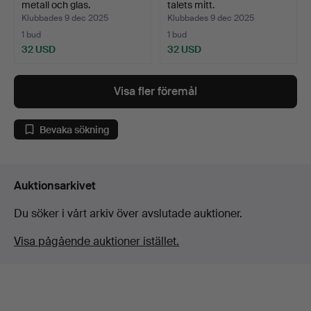
metall och glas.
talets mitt.
Klubbades 9 dec 2025
Klubbades 9 dec 2025
1 bud
1 bud
32 USD
32 USD
Visa fler föremål
Bevaka sökning
Auktionsarkivet
Du söker i vårt arkiv över avslutade auktioner.
Visa pågående auktioner istället.