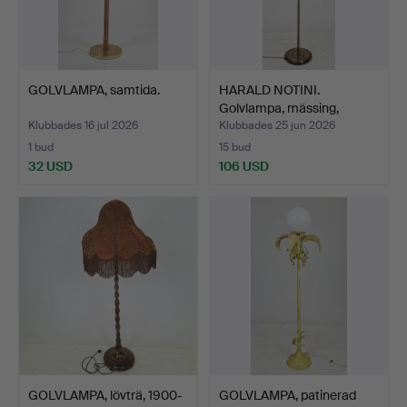
GOLVLAMPA, samtida.
HARALD NOTINI.
Golvlampa, mässing,
modell …
Klubbades 16 jul 2026
Klubbades 25 jun 2026
1 bud
15 bud
32 USD
106 USD
GOLVLAMPA, lövträ, 1900-
GOLVLAMPA, patinerad