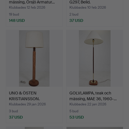
mässing, Örsjö Armatur…
G297, Belid.
Klubbades 12 feb 2026
Klubbades 10 feb 2026
19 bud
2 bud
148 USD
37 USD
UNO & ÖSTEN
GOLVLAMPA, teak och
KRISTIANSSON.
mässing, MAE 36, 1960-…
Golvlampa, furu,…
Klubbades 29 jan 2026
Klubbades 22 jan 2026
3 bud
5 bud
37 USD
53 USD