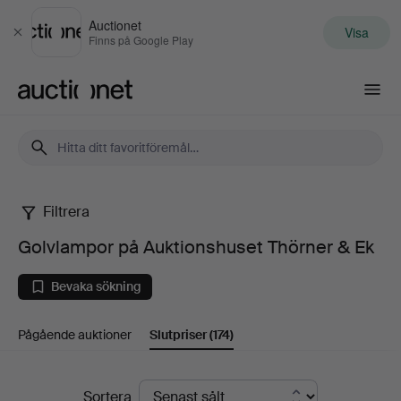
Auctionet
Visa
Stäng
Finns på Google Play
Auctionet.com
Filtrera
Golvlampor
Golvlampor på Auktionshuset Thörner & Ek
på
Bevaka sökning
Auktionshuset
Pågående auktioner
Slutpriser
(174)
Thörner
&
Slutpriser
Sortera