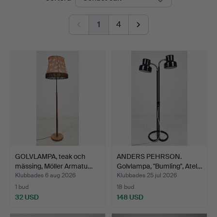
Ek
1
4
GOLVLAMPA, teak och
ANDERS PEHRSON.
mässing, Möller Armatu…
Golvlampa, "Bumling", Atel…
Klubbades 6 aug 2026
Klubbades 25 jul 2026
1 bud
18 bud
32 USD
148 USD