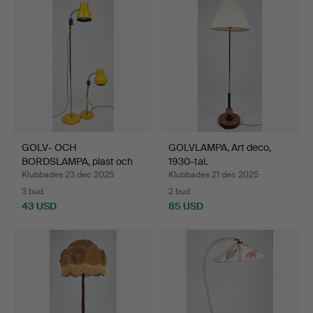
GOLV- OCH
GOLVLAMPA, Art deco,
BORDSLAMPA, plast och
1930-tal.
metall, 19…
Klubbades 23 dec 2025
Klubbades 21 dec 2025
3 bud
2 bud
43 USD
85 USD