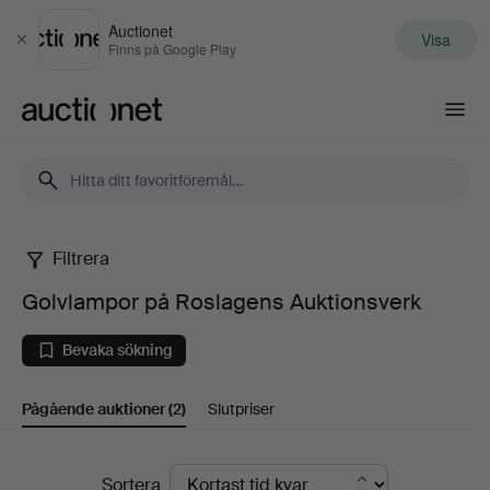
Auctionet
Visa
Stäng
Finns på Google Play
Auctionet.com
Filtrera
Golvlampor
Golvlampor på Roslagens Auktionsverk
på
Bevaka sökning
Roslagens
Pågående auktioner
(2)
Slutpriser
Auktionsverk
Pågående
Sortera