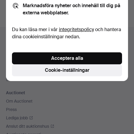
Marknadsföra nyheter och innehåll till dig på
externa webbplatser.
Du kan läsa mer i vår
integritetspolicy
och hantera
Sidfotsnavigation
dina cookieinställningar nedan.
Hjälp och kontakt
Kontakta support
Alla auktionshus
Acceptera alla
Betalningsalternativ
Cookie-inställningar
Vi skickar med
Sociala medier
Auctionet
Om Auctionet
Press
Lediga jobb
Anslut ditt auktionshus