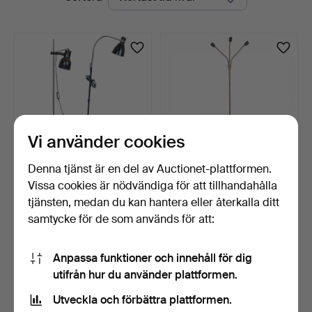
auktioner
Vi använder cookies
Denna tjänst är en del av Auctionet-plattformen.
Vissa cookies är nödvändiga för att tillhandahålla
GOLVLAMPOR, 2 st,
GOLVLAMPA, metall/trä,
svartlackerad metall/kro…
trearmad.
tjänsten, medan du kan hantera eller återkalla ditt
16 timmar
7 dagar
samtycke för de som används för att:
Värdering
Värdering
85 USD
53 USD
Anpassa funktioner och innehåll för dig
utifrån hur du använder plattformen.
Bevaka sökning
Utveckla och förbättra plattformen.
Du kan också söka i
vårt arkiv med avslutade auktioner
.