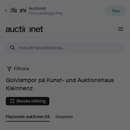
Auctionet
Visa
Stäng
Finns på Google Play
Auctionet.com
Filtrera
Golvlampor
Golvlampor på Kunst- und Auktionshaus
på
Kleinhenz
Kunst-
Bevaka sökning
und
Pågående auktioner
(0)
Slutpriser
Auktionshaus