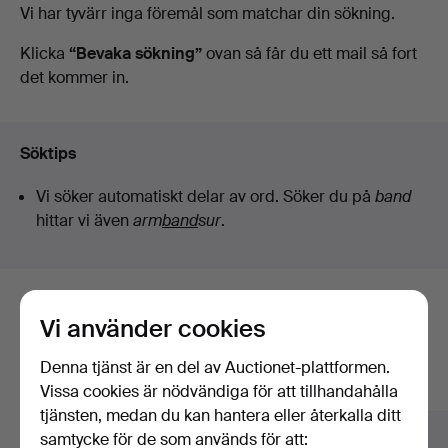
Pågående
Vi har tyvärr inga föremål som matchar din sökning.
Kleinhenz
auktioner
Klicka
“Bevaka sökning”
ovan så får du ett mail så fort
det kommer in.
Söktips
Vi söker automatiskt delar av ord. Söker du på
band
hittar vi även
arm
band
sur
.
Här är föremål från vårt arkiv som
Vi använder cookies
matchar din sökning
Denna tjänst är en del av Auctionet-plattformen.
Visa alla föremål
Vissa cookies är nödvändiga för att tillhandahålla
tjänsten, medan du kan hantera eller återkalla ditt
samtycke för de som används för att: