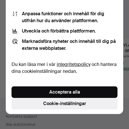
Anpassa funktioner och innehåll för dig
utifrån hur du använder plattformen.
Utveckla och förbättra plattformen.
Marknadsföra nyheter och innehåll till dig på
LEOLA LYXDESIGN,
DESIGNERGOLVLAMP
GOLVLA
externa webbplatser.
”RAKET” GOLVLAMPA,
A, JORDGLOB PÅ
TAL - 
TYSKLA…
MÄSSINGSRAM…
ORIGI
Klubbades 25 jun 2025
Klubbades 7 jul 2024
Klubbade
1 bud
2 bud
4 bud
Du kan läsa mer i vår
integritetspolicy
och hantera
93 USD
463 USD
58 US
dina cookieinställningar nedan.
Acceptera alla
Sidfotsnavigation
Cookie-inställningar
Hjälp och kontakt
Kontakta support
Alla auktionshus