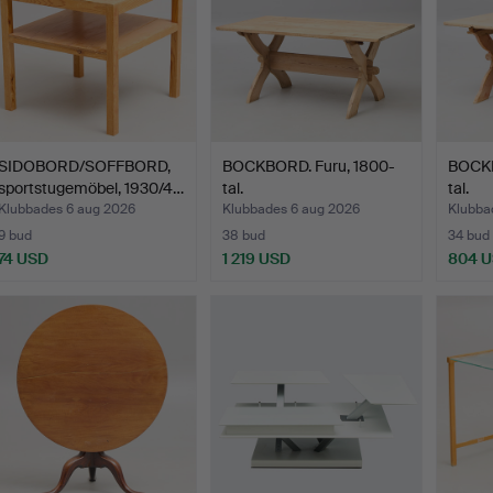
SIDOBORD/SOFFBORD,
BOCKBORD. Furu, 1800-
BOCKB
sportstugemöbel, 1930/4…
tal.
tal.
Klubbades 6 aug 2026
Klubbades 6 aug 2026
Klubba
9 bud
38 bud
34 bud
74 USD
1 219 USD
804 