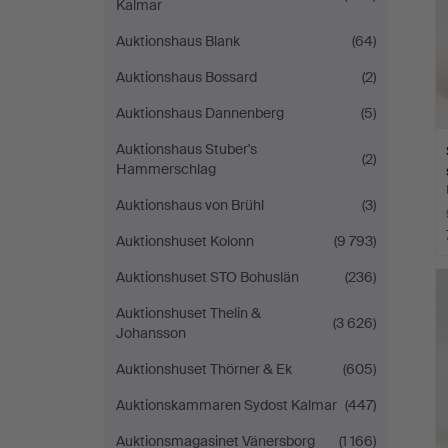
Kalmar
Auktionshaus Blank
(64)
Auktionshaus Bossard
(2)
Auktionshaus Dannenberg
(5)
Auktionshaus Stuber's
(2)
Hammerschlag
Auktionshaus von Brühl
(3)
Auktionshuset Kolonn
(9 793)
Auktionshuset STO Bohuslän
(236)
Auktionshuset Thelin &
(3 626)
Johansson
Auktionshuset Thörner & Ek
(605)
Auktionskammaren Sydost Kalmar
(447)
Auktionsmagasinet Vänersborg
(1 166)