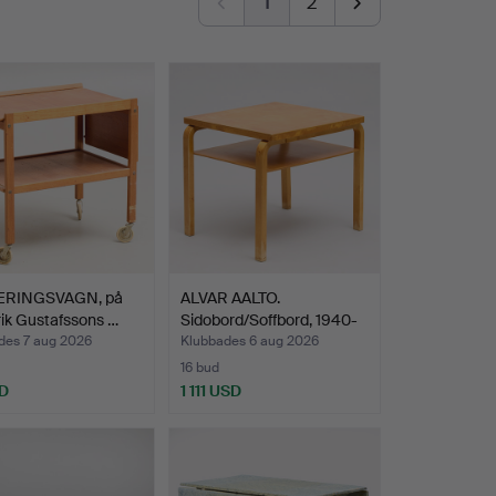
1
2
ERINGSVAGN, på
ALVAR AALTO.
Erik Gustafssons …
Sidobord/Soffbord, 1940-
tal.
des 7 aug 2026
Klubbades 6 aug 2026
16 bud
D
1 111 USD