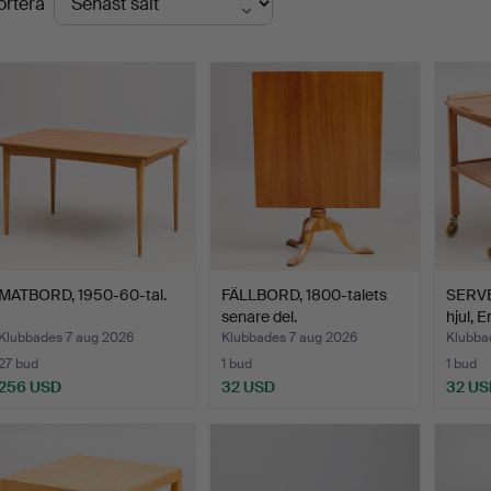
ortera
MATBORD, 1950-60-tal.
FÄLLBORD, 1800-talets
SERV
senare del.
hjul, 
Klubbades 7 aug 2026
Klubbades 7 aug 2026
Klubba
27 bud
1 bud
1 bud
256 USD
32 USD
32 US