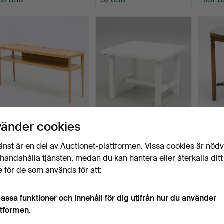
SIDEBOARD, ur
KARIN STACKELBERG.
AXEL 
vänder cookies
Stockholm-serien, IKEA,
BORD, Fri form.
"Cooli
2000…
Klubbades 4 jun 2026
Klubbades 4 jun 2026
Klubba
änst är en del av Auctionet-plattformen. Vissa cookies är nöd
14 bud
4 bud
11 bud
illhandahålla tjänsten, medan du kan hantera eller återkalla ditt
179 USD
79 USD
946 
 för de som används för att:
assa funktioner och innehåll för dig utifrån hur du använder
ttformen.