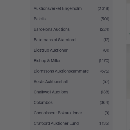
Auktionsverket Engelholm
(2 318)
Balclis
(501)
Barcelona Auctions
(224)
Batemans of Stamford
(12)
Bidstrup Auktioner
(81)
Bishop & Miller
(1 170)
Björnssons Auktionskammare
(672)
Borås Auktionshall
(57)
Chalkwell Auctions
(138)
Colombos
(364)
Connoisseur Bokauktioner
(9)
Crafoord Auktioner Lund
(1 135)