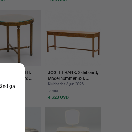
EINAR HJORTH.
JOSEF FRANK. Sideboard,
dge", bord, Nordi…
Modellnummer 821, …
des 3 jun 2026
Klubbades 3 jun 2026
vändiga
17 bud
USD
4 623 USD