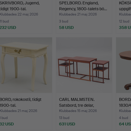
SKRIVBORD, Jugend,
SPELBORD. England,
KÖKSÖ
tidigt 1900-tal.
Regency, 1800-talets bö…
uppgif
Klubbades 22 maj 2026
Klubbades 21 maj 2026
Klubba
11 bud
3 bud
12 bud
232 USD
58 USD
358 
BORD, rokokostil, tidigt
CARL MALMSTEN.
BORD.
1900-tal.
Satsbord, tre delar,
1830/4
"Släde…
Klubbades 21 maj 2026
Klubbades 15 maj 2026
Klubba
1 bud
13 bud
4 bud
32 USD
631 USD
64 U