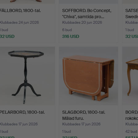
FÄLLBORD, 1800-tal.
SOFFBORD. Bo Concept,
SATSBO
"Chiva", samtida pro…
Swedi
1940/
Klubbades 24 jun 2026
Klubbades 20 jun 2026
Klubba
1 bud
6 bud
1 bud
32 USD
316 USD
32 US
PELARBORD, 1800-tal.
SLAGBORD, 1800-tal.
BORD.
Målad furu.
rokoko
Klubbades 17 jun 2026
Klubbades 17 jun 2026
Klubba
1 bud
1 bud
42 bud
32 USD
32 USD
557 U