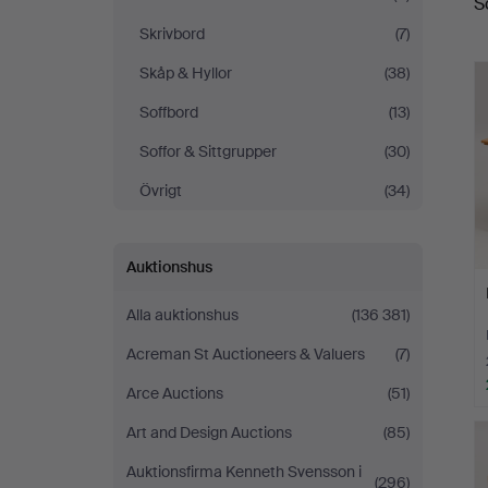
S
Skrivbord
(7)
Skåp & Hyllor
(38)
Soffbord
(13)
Soffor & Sittgrupper
(30)
Övrigt
(34)
Auktionshus
Alla auktionshus
(136 381)
Acreman St Auctioneers & Valuers
(7)
Arce Auctions
(51)
Art and Design Auctions
(85)
Auktionsfirma Kenneth Svensson i
(296)