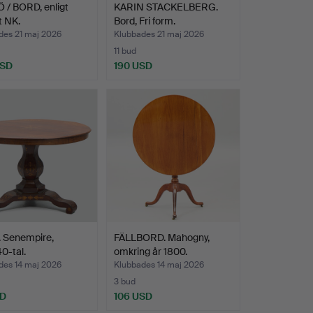
 / BORD, enligt
KARIN STACKELBERG.
t NK.
Bord, Fri form.
des 21 maj 2026
Klubbades 21 maj 2026
11 bud
USD
190 USD
 Senempire,
FÄLLBORD. Mahogny,
0-tal.
omkring år 1800.
des 14 maj 2026
Klubbades 14 maj 2026
3 bud
SD
106 USD