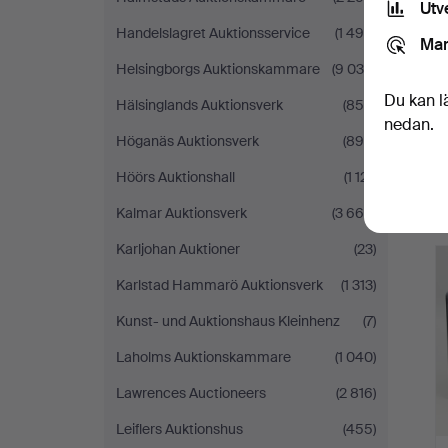
Utv
Handelslagret Auktionsservice
(1 494)
Mar
Helsingborgs Auktionskammare
(9 030)
Du kan l
Hälsinglands Auktionsverk
(854)
nedan.
Höganäs Auktionsverk
(899)
Höörs Auktionshall
(1 121)
Kalmar Auktionsverk
(3 664)
Karljohan Auktioner
(23)
Karlstad Hammarö Auktionsverk
(1 313)
Kunst- und Auktionshaus Kleinhenz
(7)
Laholms Auktionskammare
(1 040)
Lawrences Auctioneers
(2 816)
Leiflers Auktionshus
(455)