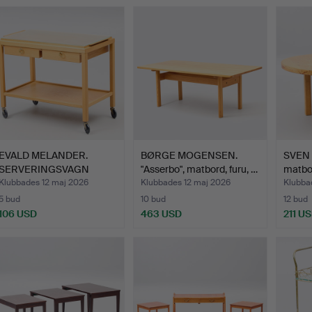
EVALD MELANDER.
BØRGE MOGENSEN.
SVEN 
SERVERINGSVAGN
"Asserbo", matbord, furu, …
matbor
"Britta" Me…
Klubbades 12 maj 2026
Klubbades 12 maj 2026
Klubba
5 bud
10 bud
12 bud
106 USD
463 USD
211 U