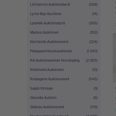
Limhamns Auktionsbyrå
(298)
Lyme Bay Auctions
(14)
Lysekils Auktionsbyrå
(395)
Markus Auktioner
(192)
Norrlands Auktionsverk
(224)
Palsgaard Kunstauktioner
(1 340)
RA Auktionsverket Norrköping
(2 065)
Rheinveld Auktionen
(13)
Roslagens Auktionsverk
(545)
Sajab Vintage
(3)
Skandia Auktion
(6)
Skånes Auktionsverk
(719)