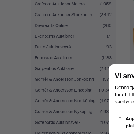
Crafoord Auktioner Malmö
(1 958)
Crafoord Auktioner Stockholm
(2 442)
Dreweatts Online
(286)
Ekenbergs Auktioner
(71)
Falun Auktionsbyrå
(93)
Formstad Auktioner
(1 183)
Garpenhus Auktioner
(2 425)
Vi an
Gomér & Andersson Jönköping
(579)
Denna tj
Gomér & Andersson Linköping
(10 341)
för att t
Gomér & Andersson Norrköping
(4 978)
samtycke
Gomér & Andersson Nyköping
(1 980)
Anp
Göteborgs Auktionsverk
(4 070)
pla
Halmstads Auktionskammare
(2 260)