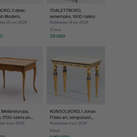
RD. 2 delar,
TOALETTBORD,
sh Modern,
senempire, 1800-talets
50…
fösta …
des 20 jun 2026
Klubbades 19 jun 2026
12 bud
D
211 USD
 Mellaneuropa,
KONSOLBORD. I Jonas
, 1700-talets an…
Frisks art, sengustavi…
des 4 jun 2026
Klubbades 4 jun 2026
9 bud
SD
1 051 USD