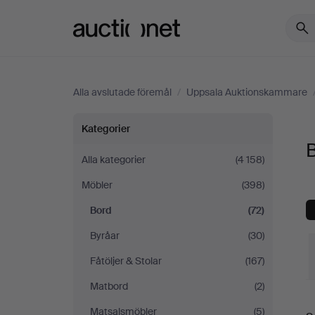
Auctionet.com
Alla avslutade föremål
/
Uppsala Auktionskammare
Bord
Kategorier
på
Alla kategorier
(4 158)
Möbler
(398)
Uppsala
Bord
(72)
Auktionskammare
Byråar
(30)
Fåtöljer & Stolar
(167)
Matbord
(2)
S
Matsalsmöbler
(5)