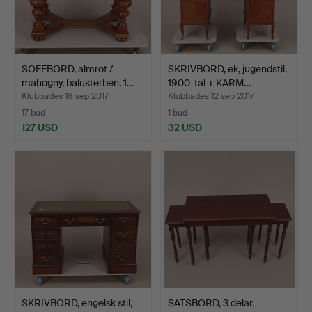
SOFFBORD, almrot /
SKRIVBORD, ek, jugendstil,
mahogny, balusterben, 1…
1900-tal + KARM…
Klubbades 18 sep 2017
Klubbades 12 sep 2017
17 bud
1 bud
127 USD
32 USD
SKRIVBORD, engelsk stil,
SATSBORD, 3 delar,