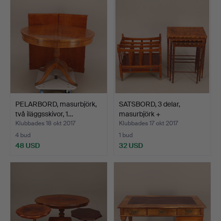
PELARBORD, masurbjörk,
SATSBORD, 3 delar,
två iläggsskivor, 1…
masurbjörk +
TIDNINGSST…
Klubbades 18 okt 2017
Klubbades 17 okt 2017
4 bud
1 bud
48 USD
32 USD