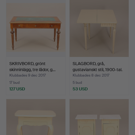
SKRIVBORD, grönt
SLAGBORD, grå,
skinninlägg, tre lådor, g…
gustavianskt stil, 1900-tal.
Klubbades 9 dec 2017
Klubbades 8 dec 2017
17 bud
5 bud
127 USD
53 USD