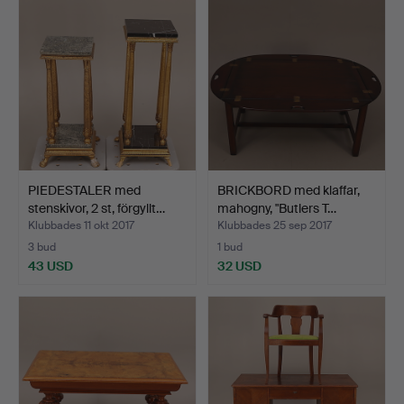
PIEDESTALER med
BRICKBORD med klaffar,
stenskivor, 2 st, förgyllt…
mahogny, "Butlers T…
Klubbades 11 okt 2017
Klubbades 25 sep 2017
3 bud
1 bud
43 USD
32 USD