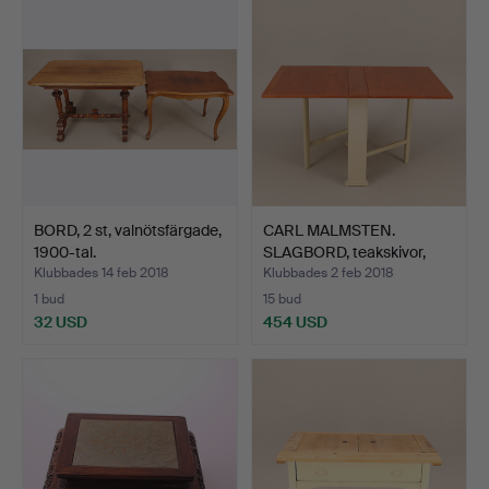
BORD, 2 st, valnötsfärgade,
CARL MALMSTEN.
1900-tal.
SLAGBORD, teakskivor,
"Vape…
Klubbades 14 feb 2018
Klubbades 2 feb 2018
1 bud
15 bud
32 USD
454 USD