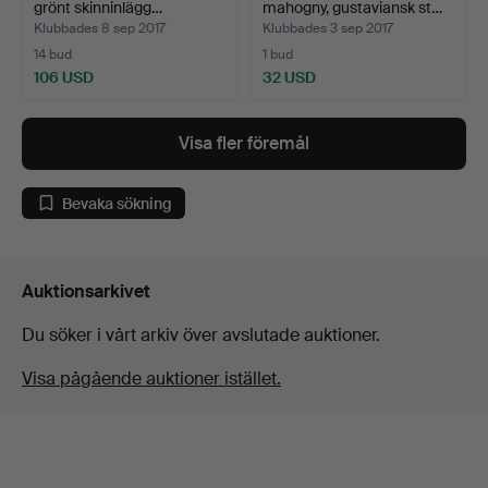
grönt skinninlägg…
mahogny, gustaviansk st…
Klubbades 8 sep 2017
Klubbades 3 sep 2017
14 bud
1 bud
106 USD
32 USD
Visa fler föremål
Bevaka sökning
Auktionsarkivet
Du söker i vårt arkiv över avslutade auktioner.
Visa pågående auktioner istället.