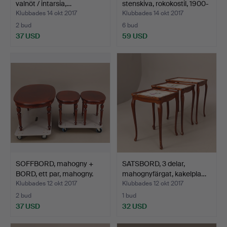
valnöt / intarsia,…
stenskiva, rokokostil, 1900-
t…
Klubbades 14 okt 2017
Klubbades 14 okt 2017
2 bud
6 bud
37 USD
59 USD
SOFFBORD, mahogny +
SATSBORD, 3 delar,
BORD, ett par, mahogny.
mahognyfärgat, kakelpla…
Klubbades 12 okt 2017
Klubbades 12 okt 2017
2 bud
1 bud
37 USD
32 USD