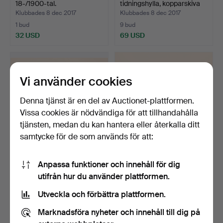
18-/1900-tal.
tidningshylla, kopparskiva
med…
Klubbades 8 dec 2017
Klubbades 8 dec 2017
1 bud
9 bud
32 USD
69 USD
Vi använder cookies
Denna tjänst är en del av Auctionet-plattformen.
Vissa cookies är nödvändiga för att tillhandahålla
tjänsten, medan du kan hantera eller återkalla ditt
samtycke för de som används för att:
SPELBORD,
SKRIVBORD med uppsats,
Anpassa funktioner och innehåll för dig
mahognyfärgad,
mahogny, nyrokokost…
utifrån hur du använder plattformen.
nyrenässans, back…
Klubbades 8 dec 2017
Klubbades 8 dec 2017
2 bud
2 bud
Utveckla och förbättra plattformen.
37 USD
37 USD
Marknadsföra nyheter och innehåll till dig på