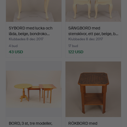
SYBORD med lucka och
SÄNGBORD med
låda, beige, bondroko…
stenskivor, ett par, beige, b…
Klubbades 8 dec 2017
Klubbades 8 dec 2017
4 bud
17 bud
43 USD
122 USD
BORD, 3 st, tre modeller,
RÖKBORD med