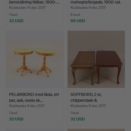
benställning fällbar, 1900-…
mahognyfärgade, 1900-tal.
Klubbades 14 dec 2017
Klubbades 9 dec 2017
1 bud
8 bud
32 USD
69 USD
PELARBORD med låda, ett
SOFFBORD, 2 st,
par, ask, ovala sk…
chippendale &
nyrokokostil…
Klubbades 9 dec 2017
Klubbades 9 dec 2017
1 bud
1 bud
32 USD
32 USD