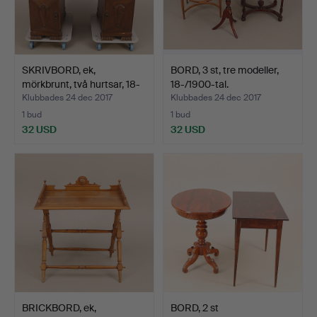
SKRIVBORD, ek,
BORD, 3 st, tre modeller,
mörkbrunt, två hurtsar, 18-
18-/1900-tal.
…
Klubbades 24 dec 2017
Klubbades 24 dec 2017
1 bud
1 bud
32 USD
32 USD
BRICKBORD, ek,
BORD, 2 st