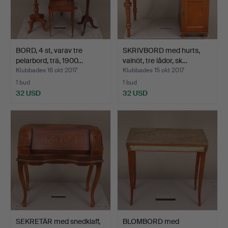
BORD, 4 st, varav tre
SKRIVBORD med hurts,
pelarbord, trä, 1900…
valnöt, tre lådor, sk…
Klubbades 16 okt 2017
Klubbades 15 okt 2017
1 bud
1 bud
32 USD
32 USD
SEKRETÄR med snedklaff,
BLOMBORD med