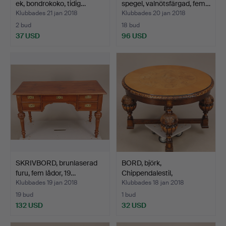
ek, bondrokoko, tidig…
spegel, valnötsfärgad, fem…
Klubbades 21 jan 2018
Klubbades 20 jan 2018
2 bud
18 bud
37 USD
96 USD
SKRIVBORD, brunlaserad
BORD, björk,
furu, fem lådor, 19…
Chippendalestil,
balusterben,…
Klubbades 19 jan 2018
Klubbades 18 jan 2018
19 bud
1 bud
132 USD
32 USD