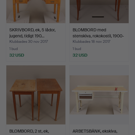
SKRIVBORD, ek, 5 lådor,
BLOMBORD med
jugend, tidigt 190…
stenskiva, rokokostil, 1900-
t…
Klubbades 30 nov 2017
Klubbades 18 nov 2017
1 bud
1 bud
32 USD
32 USD
BLOMBORD, 2 st, ek,
ARBETSBÄNK, ekskiva,