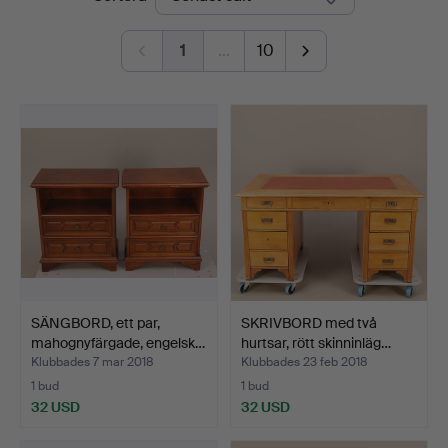
1
…
10
SÄNGBORD, ett par,
SKRIVBORD med två
mahognyfärgade, engelsk…
hurtsar, rött skinninläg…
Klubbades 7 mar 2018
Klubbades 23 feb 2018
1 bud
1 bud
32 USD
32 USD