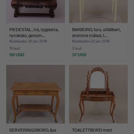
PIEDESTAL, trä, tygplatta,
BAKBORD, furu, utfällbart,
nyrokoko, genom…
stomme målad, t…
Klubbades 30 jan 2018
Klubbades 22 jan 2018
15 bud
3 bud
98 USD
37 USD
SERVERINGSBORD, ljus
TOALETTBORD med