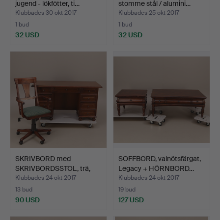
jugend - lökfötter, ti…
stomme stål / alumini…
Klubbades 30 okt 2017
Klubbades 25 okt 2017
1 bud
1 bud
32 USD
32 USD
SKRIVBORD med
SOFFBORD, valnötsfärgat,
SKRIVBORDSSTOL, trä,
Legacy + HÖRNBORD…
mahogny…
Klubbades 24 okt 2017
Klubbades 24 okt 2017
13 bud
19 bud
90 USD
127 USD