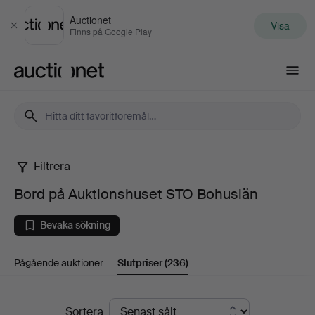
Auctionet
Visa
Stäng
Finns på Google Play
Auctionet.com
Filtrera
Bord
Bord på Auktionshuset STO Bohuslän
på
Bevaka sökning
Auktionshuset
Pågående auktioner
Slutpriser
(236)
STO
Bohuslän
Slutpriser
Sortera