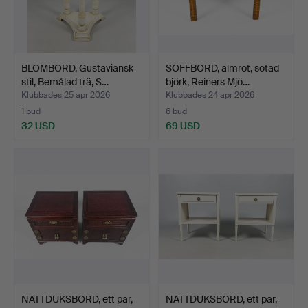
BLOMBORD, Gustaviansk
SOFFBORD, almrot, sotad
stil, Bemålad trä, S…
björk, Reiners Mjö…
Klubbades 25 apr 2026
Klubbades 24 apr 2026
1 bud
6 bud
32 USD
69 USD
NATTDUKSBORD, ett par,
NATTDUKSBORD, ett par,