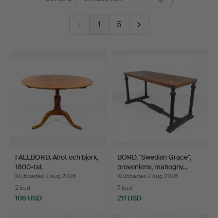
1
5
FÄLLBORD, Alrot och björk,
BORD, "Swedish Grace",
1800-tal.
proveniens, mahogny…
Klubbades 2 aug 2026
Klubbades 2 aug 2026
2 bud
7 bud
106 USD
211 USD