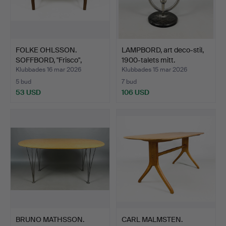
FOLKE OHLSSON.
LAMPBORD, art deco-stil,
SOFFBORD, "Frisco",
1900-talets mitt.
Tingstr…
Klubbades 16 mar 2026
Klubbades 15 mar 2026
5 bud
7 bud
53 USD
106 USD
BRUNO MATHSSON.
CARL MALMSTEN.