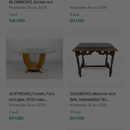
BLOMBORD, Smide och
glas,…
Klubbades 28 jan 2026
Klubbades 18 jan 2026
1 bud
8 bud
106 USD
69 USD
SOFFBORD, Funkis, Furu
SIDOBORD, Marmor och
och glas, 1900-tale…
Bok, Sekelskiftet 18/…
Klubbades 18 jan 2026
Klubbades 18 jan 2026
2 bud
10 bud
69 USD
80 USD