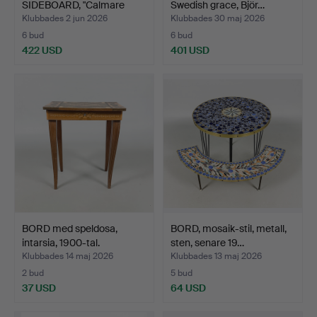
SIDEBOARD, "Calmare
Swedish grace, Björ…
Nyckel"…
Klubbades 2 jun 2026
Klubbades 30 maj 2026
6 bud
6 bud
422 USD
401 USD
BORD med speldosa,
BORD, mosaik-stil, metall,
intarsia, 1900-tal.
sten, senare 19…
Klubbades 14 maj 2026
Klubbades 13 maj 2026
2 bud
5 bud
37 USD
64 USD