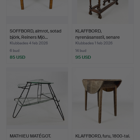
SOFFBORD, almrot, sotad
KLAFFBORD,
björk, Reiners Mjö…
nyrenäsansstil, senare
1800-tal.
Klubbades 4 feb 2026
Klubbades 1 feb 2026
6 bud
14 bud
85 USD
95 USD
MATHIEU MATÉGOT.
KLAFFBORD, furu, 1800-tal.