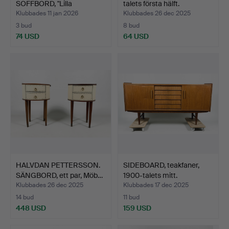
SOFFBORD, "Lilla
talets första hälft.
sällskapet…
Klubbades 11 jan 2026
Klubbades 26 dec 2025
3 bud
8 bud
74 USD
64 USD
HALVDAN PETTERSSON.
SIDEBOARD, teakfaner,
SÄNGBORD, ett par, Möb…
1900-talets mitt.
Klubbades 26 dec 2025
Klubbades 17 dec 2025
14 bud
11 bud
448 USD
159 USD