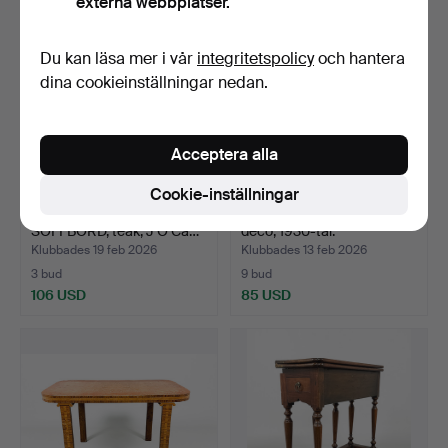
externa webbplatser.
Du kan läsa mer i vår
integritetspolicy
och hantera
dina cookieinställningar nedan.
Acceptera alla
Cookie-inställningar
KARL ERIK EKSELIUS.
BORD med belysning, Art
SOFFBORD, teak, J O Ca…
deco, 1930-tal.
Klubbades 19 feb 2026
Klubbades 13 feb 2026
3 bud
9 bud
106 USD
85 USD