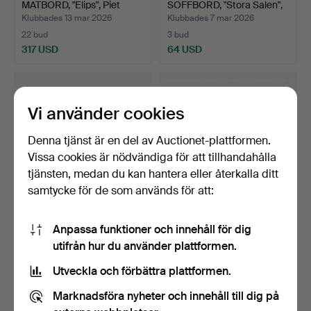
MATBORD, "Elips", Piet
SOFFBORD, "Stora Salen",
Hei…
fa…
Klubbades 13 mar 2026
Klubbades 7 mar 2026
22 bud
3 bud
317 USD
64 USD
Vi använder cookies
Denna tjänst är en del av Auctionet-plattformen.
Vissa cookies är nödvändiga för att tillhandahålla
tjänsten, medan du kan hantera eller återkalla ditt
samtycke för de som används för att:
LARS ERIK LINDELL.
BORD, furu, 1900-talets
Anpassa funktioner och innehåll för dig
FÄLLBORD, Köping, 1800-…
första del.
utifrån hur du använder plattformen.
Klubbades 3 mar 2026
Klubbades 21 feb 2026
2 bud
5 bud
Utveckla och förbättra plattformen.
53 USD
58 USD
Marknadsföra nyheter och innehåll till dig på