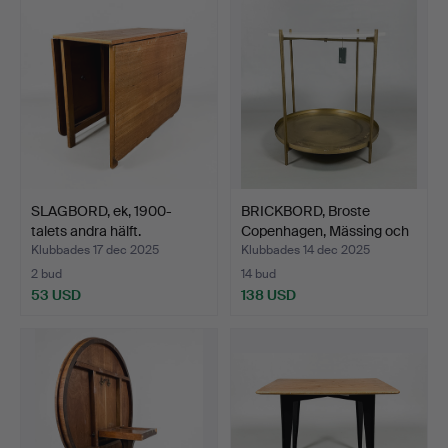
SLAGBORD, ek, 1900-
BRICKBORD, Broste
talets andra hälft.
Copenhagen, Mässing och
…
Klubbades 17 dec 2025
Klubbades 14 dec 2025
2 bud
14 bud
53 USD
138 USD