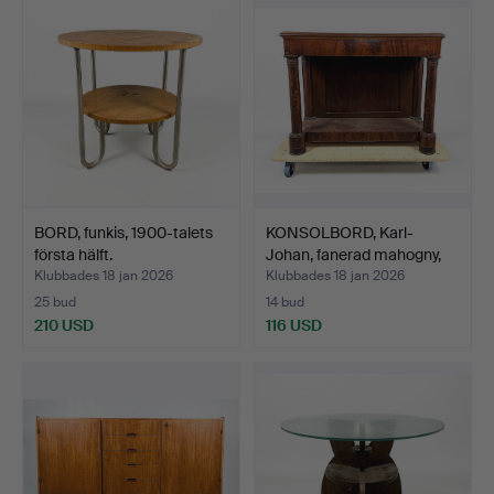
BORD, funkis, 1900-talets
KONSOLBORD, Karl-
första hälft.
Johan, fanerad mahogny,
1…
Klubbades 18 jan 2026
Klubbades 18 jan 2026
25 bud
14 bud
210 USD
116 USD