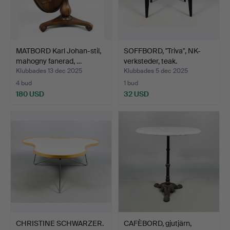
MATBORD Karl Johan-stil,
SOFFBORD, "Triva", NK-
mahogny fanerad, …
verksteder, teak.
Klubbades 13 dec 2025
Klubbades 5 dec 2025
4 bud
1 bud
180 USD
32 USD
CHRISTINE SCHWARZER.
CAFÈBORD, gjutjärn,