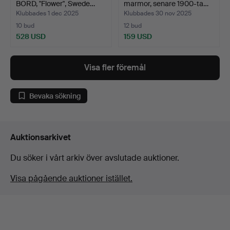
BORD, "Flower", Swede…
marmor, senare 1900-ta…
Klubbades 1 dec 2025
Klubbades 30 nov 2025
10 bud
12 bud
528 USD
159 USD
Visa fler föremål
Bevaka sökning
Auktionsarkivet
Du söker i vårt arkiv över avslutade auktioner.
Visa pågående auktioner istället.