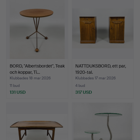
BORD, "Albertsbordet", Teak
NATTDUKSBORD, ett par,
och koppar, Ti…
1920-tal.
Klubbades 18 mar 2026
Klubbades 17 mar 2026
11 bud
4 bud
131 USD
317 USD