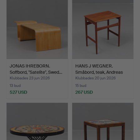
JONAS IHREBORN.
HANS J WEGNER.
Soffbord, "Satelite", Swed…
Småbord, teak, Andreas
Tuck…
Klubbades 23 jun 2026
Klubbades 20 jun 2026
13 bud
15 bud
527 USD
267 USD