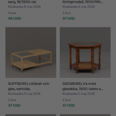
sarg, 18/1900-tal.
Stringmodell, 1950/196…
Klubbades 8 maj 2026
Klubbades 6 maj 2026
4 bud
2 bud
48 USD
37 USD
SOFFBORD, rotfanér och
SIDOBORD, trä med
glas, samtida.
glasskiva, 1900-talets s…
Klubbades 5 maj 2026
Klubbades 2 maj 2026
2 bud
2 bud
37 USD
37 USD