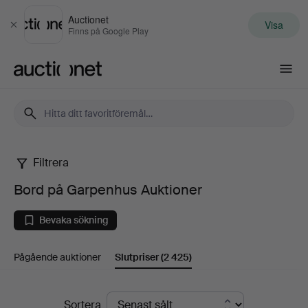
Auctionet
Visa
Stäng
Finns på Google Play
Auctionet.com
Filtrera
Bord
Bord på Garpenhus Auktioner
på
Bevaka sökning
Garpenhus
Pågående auktioner
Slutpriser
(2 425)
Auktioner
Slutpriser
Sortera