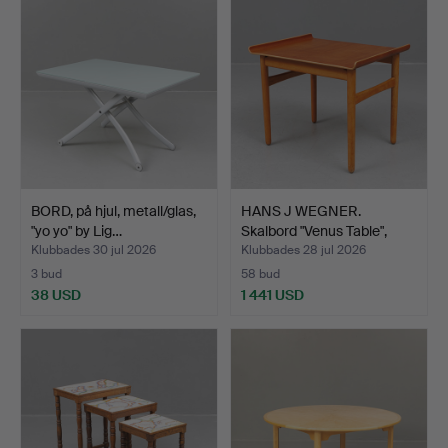
BORD, på hjul, metall/glas,
HANS J WEGNER.
"yo yo" by Lig…
Skalbord "Venus Table",
tea…
Klubbades 30 jul 2026
Klubbades 28 jul 2026
3 bud
58 bud
38 USD
1 441 USD