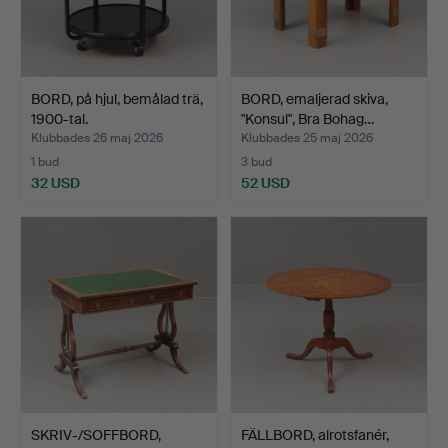
BORD, på hjul, bemålad trä,
BORD, emaljerad skiva,
1900-tal.
"Konsul", Bra Bohag…
Klubbades 26 maj 2026
Klubbades 25 maj 2026
1 bud
3 bud
32 USD
52 USD
SKRIV-/SOFFBORD,
FÄLLBORD, alrotsfanér,