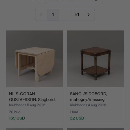
1
…
51
NILS-GÖRAN
SÄNG-/SIDOBORD,
GUSTAFSSON. Slagbord,
mahogny/mässing,
björk, "B…
Reprodux,…
Klubbades 5 aug 2026
Klubbades 4 aug 2026
20 bud
1 bud
169 USD
32 USD