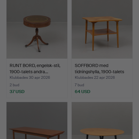
RUNT BORD, engelsk-stil,
SOFFBORD med
1900-talets andra…
tidningshylla, 1900-talets
mi…
Klubbades 30 apr 2026
Klubbades 22 apr 2026
2 bud
7 bud
37 USD
64 USD