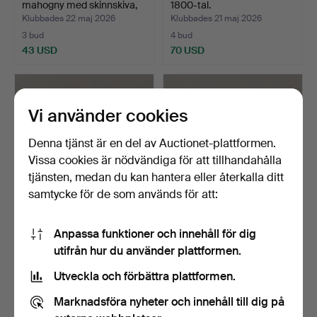
mahogny med skinnskiva,
1800-tal.
e…
Klubbades 22 maj 2026
Klubbades 21 maj 2026
3 bud
4 bud
43 USD
70 USD
Vi använder cookies
Denna tjänst är en del av Auctionet-plattformen.
Vissa cookies är nödvändiga för att tillhandahålla
tjänsten, medan du kan hantera eller återkalla ditt
samtycke för de som används för att:
SIDOBORD, teak, 1950/60-
SIDOBORD, trä, rotting och
Anpassa funktioner och innehåll för dig
tal.
glas, 1900-tale…
utifrån hur du använder plattformen.
Klubbades 15 maj 2026
Klubbades 14 maj 2026
3 bud
2 bud
Utveckla och förbättra plattformen.
43 USD
37 USD
Marknadsföra nyheter och innehåll till dig på