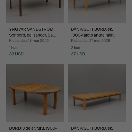
YNGVAR SANDSTRÖM.
BÄNK/SOFFBORD, ek,
Soffbord, palisander, Sä…
1900-talets andra hälft.
Klubbades 28 mar 2026
Klubbades 27 mar 2026
1 bud
2 bud
32 USD
37 USD
BORD, 3 delar, furu, 1900-
BÄNK/SOFFBORD, ek,