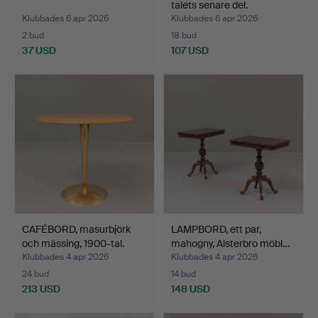
talets senare del.
Klubbades 6 apr 2026
Klubbades 6 apr 2026
2 bud
18 bud
37 USD
107 USD
CAFÉBORD, masurbjörk
LAMPBORD, ett par,
och mässing, 1900-tal.
mahogny, Alsterbro möbl…
Klubbades 4 apr 2026
Klubbades 4 apr 2026
24 bud
14 bud
213 USD
148 USD