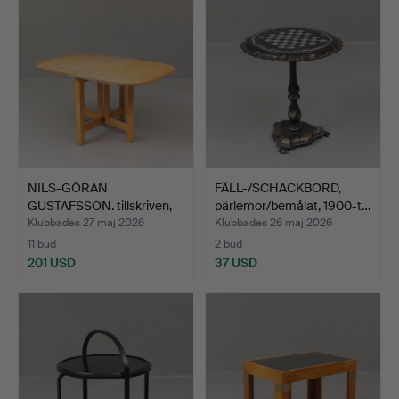
NILS-GÖRAN
FÄLL-/SCHACKBORD,
GUSTAFSSON. tillskriven,
pärlemor/bemålat, 1900-t…
slagbo…
Klubbades 27 maj 2026
Klubbades 26 maj 2026
11 bud
2 bud
201 USD
37 USD