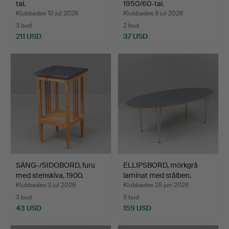
tal.
1950/60-tal.
Klubbades 10 jul 2026
Klubbades 9 jul 2026
3 bud
2 bud
211 USD
37 USD
SÄNG-/SIDOBORD, furu
ELLIPSBORD, mörkgrå
med stenskiva, 1900.
laminat med stålben.
Klubbades 3 jul 2026
Klubbades 25 jun 2026
3 bud
5 bud
43 USD
159 USD