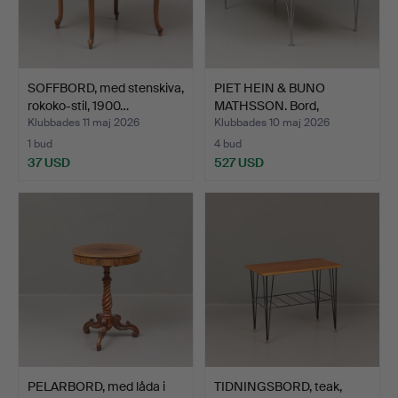
SOFFBORD, med stenskiva,
PIET HEIN & BUNO
rokoko-stil, 1900…
MATHSSON. Bord,
masurbjör…
Klubbades 11 maj 2026
Klubbades 10 maj 2026
1 bud
4 bud
37 USD
527 USD
PELARBORD, med låda i
TIDNINGSBORD, teak,