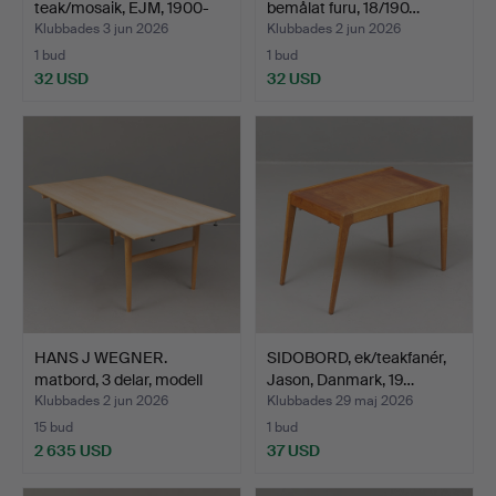
teak/mosaik, EJM, 1900-
bemålat furu, 18/190…
tal…
Klubbades 3 jun 2026
Klubbades 2 jun 2026
1 bud
1 bud
32 USD
32 USD
HANS J WEGNER.
SIDOBORD, ek/teakfanér,
matbord, 3 delar, modell
Jason, Danmark, 19…
”C…
Klubbades 2 jun 2026
Klubbades 29 maj 2026
15 bud
1 bud
2 635 USD
37 USD