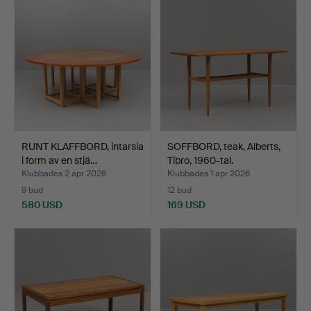
RUNT KLAFFBORD, intarsia
SOFFBORD, teak, Alberts,
i form av en stjä…
Tibro, 1960-tal.
Klubbades 2 apr 2026
Klubbades 1 apr 2026
9 bud
12 bud
580 USD
169 USD