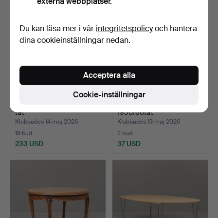
externa webbplatser.
Du kan läsa mer i vår
integritetspolicy
och hantera
dina cookieinställningar nedan.
Acceptera alla
Cookie-inställningar
MATBORD, teak, 1950/60-
SATSBORD, 2 st, teak/bok,
tal.
1950/60tal.
Klubbades 14 maj 2026
Klubbades 13 maj 2026
19 bud
2 bud
233 USD
37 USD