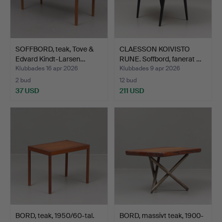
SOFFBORD, teak, Tove &
CLAESSON KOIVISTO
Edvard Kindt-Larsen…
RUNE. Soffbord, fanerat …
Klubbades 16 apr 2026
Klubbades 9 apr 2026
2 bud
12 bud
37 USD
211 USD
BORD, teak, 1950/60-tal.
BORD, massivt teak, 1900-