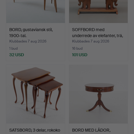
BORD, gustaviansk stil,
SOFFBORD med
1900-tal.
underrede av elefanter, trä,
…
Klubbades 7 aug 2026
Klubbades 7 aug 2026
1 bud
16 bud
32 USD
101 USD
SATSBORD, 3 delar, rokoko
BORD MED LÅDOR,