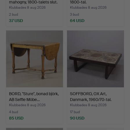
mahogny, 1800-talets slut.
1800-tal.
Klubbades 8 aug 2026
Klubbades 8 aug 2026
2 bud
3 bud
37 USD
64 USD
BORD, "Sture", bonad björk,
SOFFBORD, OX Art,
AB Seffle Möbe…
Danmark, 1960/70-tal.
Klubbades 8 aug 2026
Klubbades 8 aug 2026
4 bud
17 bud
85 USD
90 USD