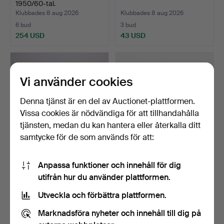
1950/60-tal.
Klubbades 8 aug 2026
Klubbades 8 aug 2026
6 bud
3 bud
254 USD
43 USD
Vi använder cookies
Denna tjänst är en del av Auctionet-plattformen.
Vissa cookies är nödvändiga för att tillhandahålla
tjänsten, medan du kan hantera eller återkalla ditt
samtycke för de som används för att:
ANDERS LÖFGREN.
RÖKBORD, bricka av
Anpassa funktioner och innehåll för dig
lampbord, "Dallas", Tingst…
mässing, orientaliskt, …
utifrån hur du använder plattformen.
Klubbades 8 aug 2026
Klubbades 8 aug 2026
3 bud
2 bud
Utveckla och förbättra plattformen.
32 USD
74 USD
Marknadsföra nyheter och innehåll till dig på