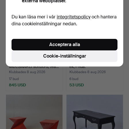
externa webbplatser.
Du kan läsa mer i vår
integritetspolicy
och hantera
dina cookieinställningar nedan.
Acceptera alla
Cookie-inställningar
PETER HVIDT & ORLA
NATTDUKSBORD. Ett par,
MØLGAARD. soffbord, tea…
ek, Frida.
Klubbades 8 aug 2026
Klubbades 8 aug 2026
17 bud
6 bud
845 USD
53 USD
Utvalt
föremål