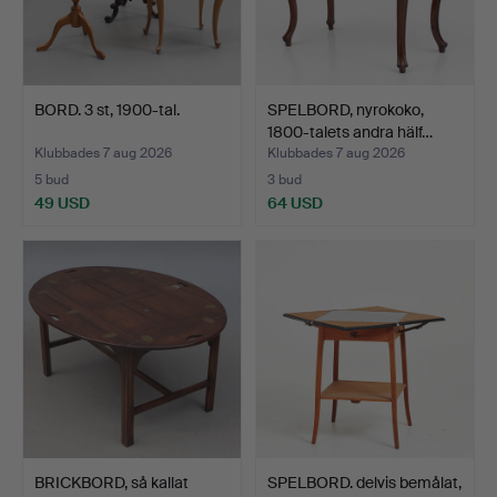
BORD. 3 st, 1900-tal.
SPELBORD, nyrokoko,
1800-talets andra hälf…
Klubbades 7 aug 2026
Klubbades 7 aug 2026
5 bud
3 bud
49 USD
64 USD
BRICKBORD, så kallat
SPELBORD. delvis bemålat,