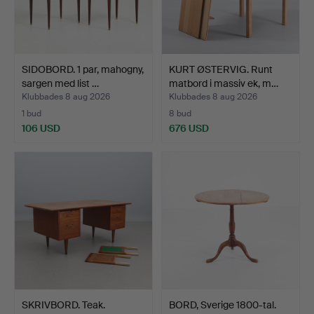
SIDOBORD. 1 par, mahogny,
KURT ØSTERVIG. Runt
sargen med list …
matbord i massiv ek, m…
Klubbades 8 aug 2026
Klubbades 8 aug 2026
1 bud
8 bud
106 USD
676 USD
SKRIVBORD. Teak.
BORD, Sverige 1800-tal.