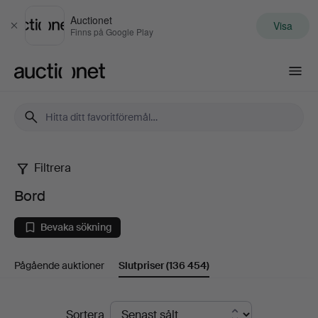
Auctionet
Visa
Stäng
Finns på Google Play
Auctionet.com
Filtrera
Bord
Bord
Bevaka sökning
Pågående auktioner
Slutpriser
(136 454)
Slutpriser
Sortera