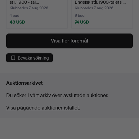
stil, 1900 - tal…
Engelsk stil, 1900-talets …
Klubbades 7 aug 2026
Klubbades 7 aug 2026
4 bud
9 bud
48 USD
74 USD
Visa fler föremål
Bevaka sökning
Auktionsarkivet
Du söker i vårt arkiv över avslutade auktioner.
Visa pågående auktioner istället.