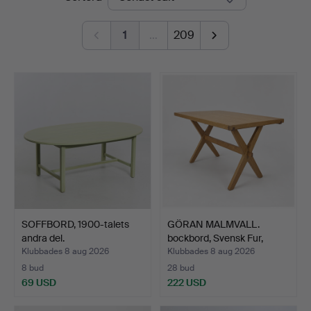
1
…
209
SOFFBORD, 1900-talets
GÖRAN MALMVALL.
andra del.
bockbord, Svensk Fur,
Sver…
Klubbades 8 aug 2026
Klubbades 8 aug 2026
8 bud
28 bud
69 USD
222 USD