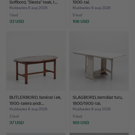
Soffbord, "Siesta" teak, t…
1900-tal.
Klubbades 8 aug 2026
Klubbades 8 aug 2026
1 bud
5 bud
32 USD
106 USD
BUTLERBORD. fanérat i ek,
SLAGBORD, bemålat furu,
1900-talets andr…
1800/1900-tal.
Klubbades 8 aug 2026
Klubbades 8 aug 2026
2 bud
5 bud
37 USD
169 USD