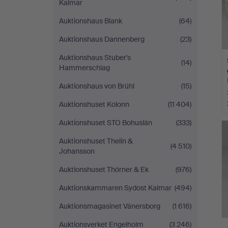
Kalmar
Auktionshaus Blank
(64)
Auktionshaus Dannenberg
(23)
Auktionshaus Stuber's
(14)
Hammerschlag
Auktionshaus von Brühl
(15)
Auktionshuset Kolonn
(11 404)
Auktionshuset STO Bohuslän
(333)
Auktionshuset Thelin &
(4 510)
Johansson
Auktionshuset Thörner & Ek
(976)
Auktionskammaren Sydost Kalmar
(494)
Auktionsmagasinet Vänersborg
(1 616)
Auktionsverket Engelholm
(3 246)