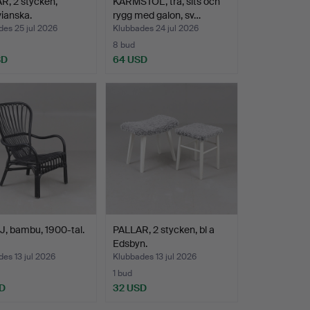
, 2 stycken,
KARMSTOL, trä, sits och
ianska.
rygg med galon, sv…
es 25 jul 2026
Klubbades 24 jul 2026
8 bud
SD
64 USD
, bambu, 1900-tal.
PALLAR, 2 stycken, bl a
Edsbyn.
es 13 jul 2026
Klubbades 13 jul 2026
1 bud
D
32 USD