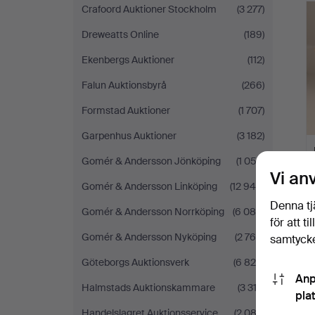
Crafoord Auktioner Stockholm
(3 277)
Dreweatts Online
(189)
Ekenbergs Auktioner
(112)
Falun Auktionsbyrå
(266)
Formstad Auktioner
(1 707)
Garpenhus Auktioner
(3 182)
Gomér & Andersson Jönköping
(1 052)
Vi an
Gomér & Andersson Linköping
(12 945)
Denna tj
Gomér & Andersson Norrköping
(6 086)
för att t
Gomér & Andersson Nyköping
(2 766)
samtycke
Göteborgs Auktionsverk
(6 820)
Anp
Halmstads Auktionskammare
(3 312)
pla
Handelslagret Auktionsservice
(2 082)