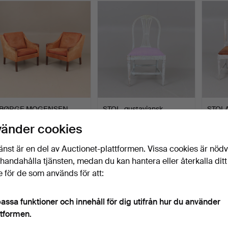
BØRGE MOGENSEN.
STOL, gustaviansk.
STOLAR
Fåtöljer, 2 stycken, model…
gustav
vänder cookies
Klubbades 12 jul 2026
Klubbades 7 jul 2026
Klubbad
9 bud
1 bud
7 bud
änst är en del av Auctionet-plattformen. Vissa cookies är nöd
1 103 USD
32 USD
58 U
illhandahålla tjänsten, medan du kan hantera eller återkalla ditt
 för de som används för att:
assa funktioner och innehåll för dig utifrån hur du använder
ttformen.