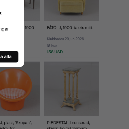
r.
, 3 stycken, 1900-
FÅTÖLJ, 1900-talets mitt.
ingar
es 5 jul 2026
Klubbades 29 jun 2026
18 bud
D
158 USD
a alla
, plast, "Skopan",
PIEDESTAL, bronserad,
rlöv, för …
skivor i kolmårdsmam…