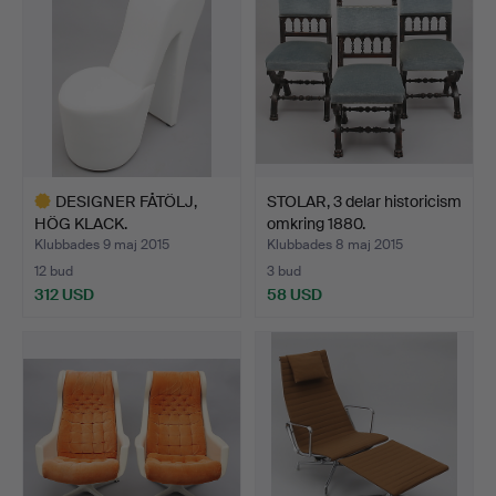
DESIGNER FÅTÖLJ,
STOLAR, 3 delar historicism
HÖG KLACK.
omkring 1880.
Klubbades 9 maj 2015
Klubbades 8 maj 2015
12 bud
3 bud
312 USD
58 USD
Utvalt
föremål