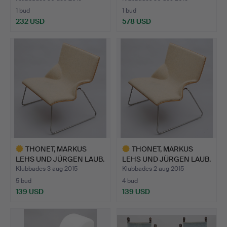
1 bud
1 bud
232 USD
578 USD
Utvalt
Utvalt
föremål
föremål
THONET, MARKUS
THONET, MARKUS
LEHS UND JÜRGEN LAUB.
LEHS UND JÜRGEN LAUB.
DESIG…
DESIG…
Klubbades 3 aug 2015
Klubbades 2 aug 2015
5 bud
4 bud
139 USD
139 USD
Utvalt
Utvalt
föremål
föremål