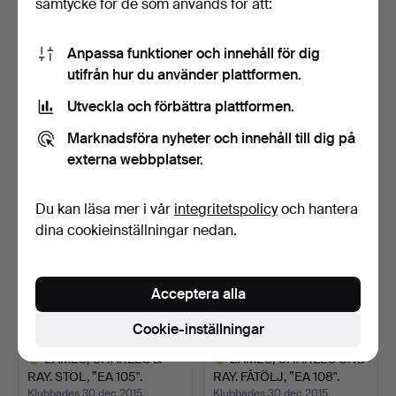
samtycke för de som används för att:
Anpassa funktioner och innehåll för dig
MIES VAN DER ROHE,
FÅTÖLJ, lapptäcke stil.
utifrån hur du använder plattformen.
LUDWIG (1886 AACHEN-
CHI…
Klubbades 11 feb 2016
Klubbades 26 jan 2016
Utveckla och förbättra plattformen.
1 bud
1 bud
232 USD
115 USD
Marknadsföra nyheter och innehåll till dig på
externa webbplatser.
Utvalt
föremål
Du kan läsa mer i vår
integritetspolicy
och hantera
dina cookieinställningar nedan.
Acceptera alla
Cookie-inställningar
EAMES, CHARLES &
EAMES, CHARLES UND
RAY. STOL, ”EA 105".
RAY. FÅTÖLJ, ”EA 108".
Klubbades 30 dec 2015
Klubbades 30 dec 2015