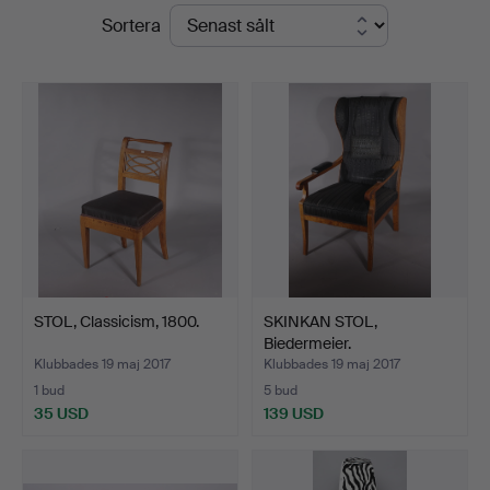
Slutpriser
Sortera
Dannenberg
STOL, Classicism, 1800.
SKINKAN STOL,
Biedermeier.
Klubbades 19 maj 2017
Klubbades 19 maj 2017
1 bud
5 bud
35 USD
139 USD