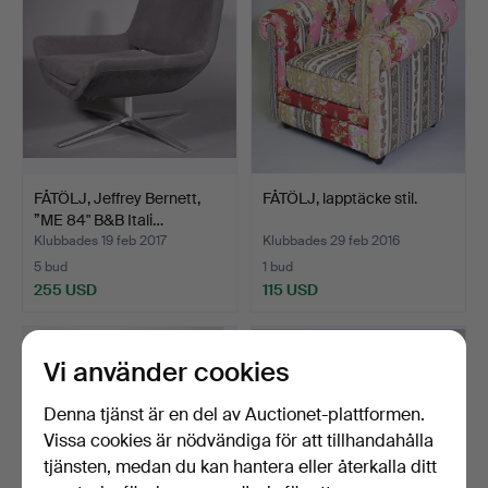
FÅTÖLJ, Jeffrey Bernett,
FÅTÖLJ, lapptäcke stil.
”ME 84" B&B Itali…
Klubbades 19 feb 2017
Klubbades 29 feb 2016
5 bud
1 bud
255 USD
115 USD
Vi använder cookies
Denna tjänst är en del av Auctionet-plattformen.
Vissa cookies är nödvändiga för att tillhandahålla
tjänsten, medan du kan hantera eller återkalla ditt