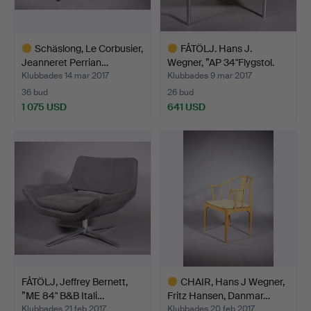
Schäslong, Le Corbusier,
FÅTÖLJ. Hans J.
Jeanneret Perrian…
Wegner, ”AP 34"Flygstol.
Klubbades 14 mar 2017
Klubbades 9 mar 2017
36 bud
26 bud
1 075 USD
641 USD
Utvalt
Utvalt
föremål
föremål
FÅTÖLJ, Jeffrey Bernett,
CHAIR, Hans J Wegner,
”ME 84" B&B Itali…
Fritz Hansen, Danmar…
Klubbades 21 feb 2017
Klubbades 20 feb 2017