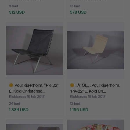
9 bud
12 bud
312 USD
578 USD
Utvalt
föremål
Poul Kjaerholm, ”PK-22"
FÅTÖLJ, Poul Kjaerholm,
E. Kold Christense…
"PK-22" E. Kold Ch…
Klubbades 19 feb 2017
Klubbades 19 feb 2017
24 bud
13 bud
1 334 USD
1 156 USD
Utvalt
Utvalt
föremål
föremål