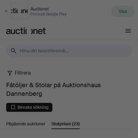
Auctionet
Visa
Stäng
Finns på Google Play
Auctionet.com
Filtrera
Fåtöljer
Fåtöljer & Stolar på Auktionshaus
&
Dannenberg
Stolar
Bevaka sökning
på
Pågående auktioner
Slutpriser
(23)
Auktionshaus