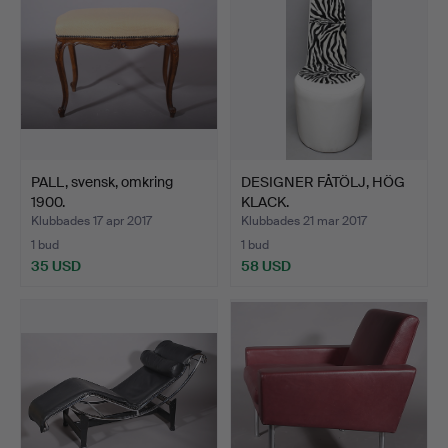
PALL, svensk, omkring
DESIGNER FÅTÖLJ, HÖG
1900.
KLACK.
Klubbades 17 apr 2017
Klubbades 21 mar 2017
1 bud
1 bud
35 USD
58 USD