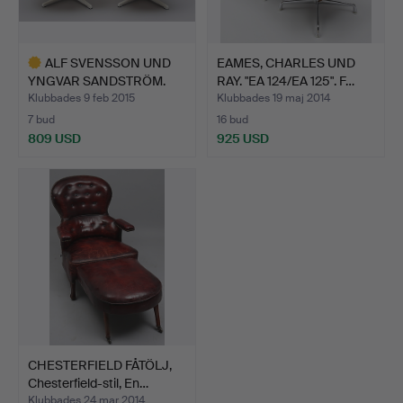
ALF SVENSSON UND
EAMES, CHARLES UND
YNGVAR SANDSTRÖM.
RAY. "EA 124/EA 125". F…
Galaxy …
Klubbades 9 feb 2015
Klubbades 19 maj 2014
7 bud
16 bud
809 USD
925 USD
Utvalt
föremål
CHESTERFIELD FÅTÖLJ,
Chesterfield-stil, En…
Klubbades 24 mar 2014