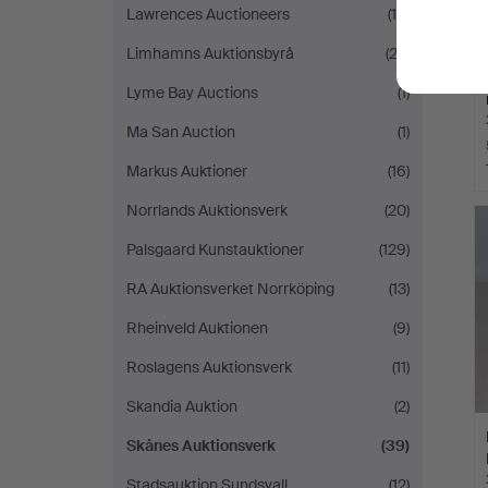
Lawrences Auctioneers
(16)
Limhamns Auktionsbyrå
(23)
Lyme Bay Auctions
(1)
Ma San Auction
(1)
Markus Auktioner
(16)
Norrlands Auktionsverk
(20)
Palsgaard Kunstauktioner
(129)
RA Auktionsverket Norrköping
(13)
Rheinveld Auktionen
(9)
Roslagens Auktionsverk
(11)
Skandia Auktion
(2)
Skånes Auktionsverk
(39)
Stadsauktion Sundsvall
(12)