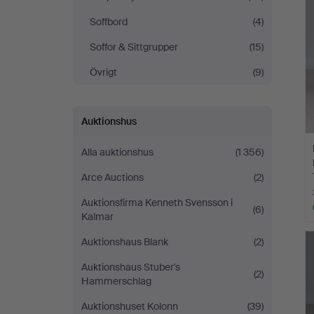
Soffbord
(4)
Soffor & Sittgrupper
(15)
Övrigt
(9)
Auktionshus
Alla auktionshus
(1 356)
Arce Auctions
(2)
Auktionsfirma Kenneth Svensson i
(6)
Kalmar
Auktionshaus Blank
(2)
Auktionshaus Stuber's
(2)
Hammerschlag
Auktionshuset Kolonn
(39)