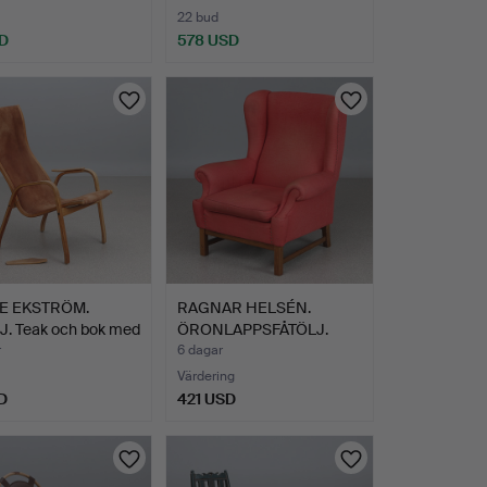
22 bud
D
578 USD
E EKSTRÖM.
RAGNAR HELSÉN.
J. Teak och bok med
ÖRONLAPPSFÅTÖLJ.
Textilkläd…
r
6 dagar
Värdering
D
421 USD