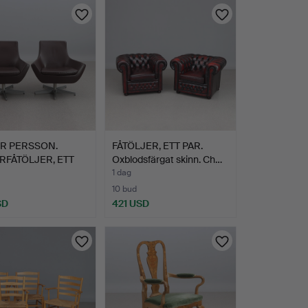
R PERSSON.
FÅTÖLJER, ETT PAR.
RFÅTÖLJER, ETT
Oxblodsfärgat skinn. Ch…
Klä…
1 dag
10 bud
SD
421 USD