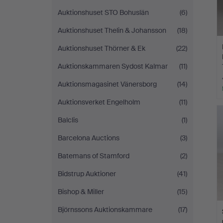
Auktionshuset STO Bohuslän
(6)
Auktionshuset Thelin & Johansson
(18)
Auktionshuset Thörner & Ek
(22)
Auktionskammaren Sydost Kalmar
(11)
Auktionsmagasinet Vänersborg
(14)
Auktionsverket Engelholm
(11)
Balclis
(1)
Barcelona Auctions
(3)
Batemans of Stamford
(2)
Bidstrup Auktioner
(41)
Bishop & Miller
(15)
Björnssons Auktionskammare
(17)