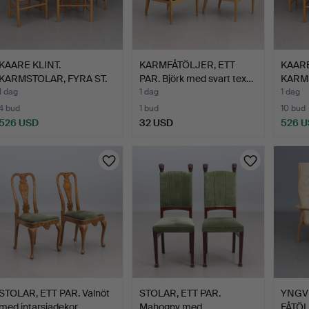
KAARE KLINT.
KARMFÅTÖLJER, ETT
KAARE
KARMSTOLAR, FYRA ST.
PAR. Björk med svart tex…
KARMS
Bok med …
Bok m
1 dag
1 dag
1 dag
4 bud
1 bud
10 bud
526 USD
32 USD
526 
STOLAR, ETT PAR. Valnöt
STOLAR, ETT PAR.
YNGV
med intarsiadekor.…
Mahogny med
FÅTÖL