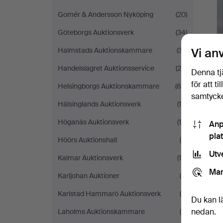
Gomér & Andersson Nyköping
(20)
Göteborgs Auktionsverk
(34)
Vi an
Halmstads Auktionskammare
(37)
Handelslagret Auktionsservice
(20)
Denna tj
för att t
Helsingborgs Auktionskammare
(66)
samtycke
Hälsinglands Auktionsverk
(18)
Höganäs Auktionsverk
(10)
Anp
pla
Höörs Auktionshall
(6)
Utv
Kalmar Auktionsverk
(19)
Mar
Karljohan Auktioner
(8)
Karlstad Hammarö Auktionsverk
(4)
Du kan l
nedan.
Laholms Auktionskammare
(5)