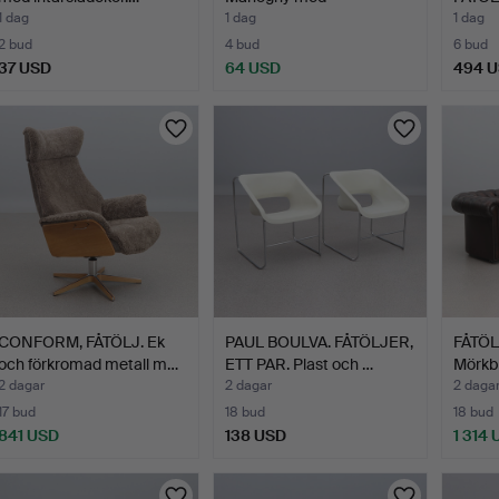
plyschklädsel…
Bok m
1 dag
1 dag
1 dag
2 bud
4 bud
6 bud
37 USD
64 USD
494 
CONFORM, FÅTÖLJ. Ek
PAUL BOULVA. FÅTÖLJER,
FÅTÖL
och förkromad metall m…
ETT PAR. Plast och …
Mörkbr
2 dagar
2 dagar
2 daga
17 bud
18 bud
18 bud
841 USD
138 USD
1 314