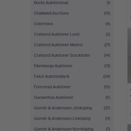
Borås Auktionshall
(1)
Chalkwell Auctions
(10)
Colombos
(4)
Crafoord Auktioner Lund
(2)
Crafoord Auktioner Malmö
(21)
Crafoord Auktioner Stockholm
(14)
Ekenbergs Auktioner
(13)
Falun Auktionsbyrå
(24)
Formstad Auktioner
(15)
Garpenhus Auktioner
(5)
Gomér & Andersson Jönköping
(37)
Gomér & Andersson Linköping
(11)
Gomér & Andersson Norrköping
(7)