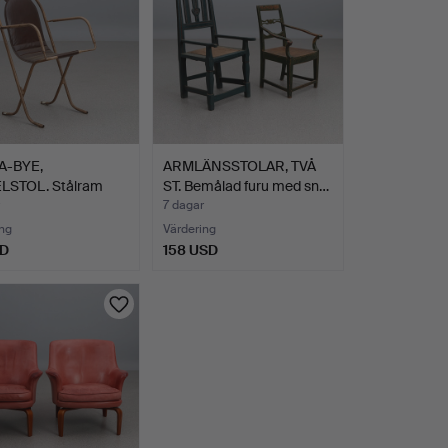
A-BYE,
ARMLÄNSSTOLAR, TVÅ
LSTOL. Stålram
ST. Bemålad furu med sn…
öjd g…
7 dagar
ng
Värdering
SD
158 USD