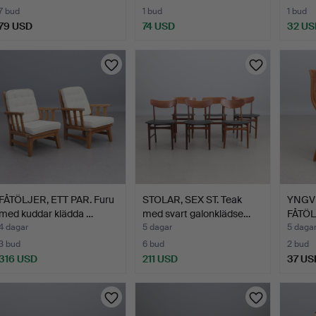
7 bud
1 bud
1 bud
79 USD
74 USD
32 US
FÅTÖLJER, ETT PAR. Furu
STOLAR, SEX ST. Teak
YNGV
med kuddar klädda …
med svart galonklädse…
FÅTÖL
mo…
4 dagar
5 dagar
5 daga
3 bud
6 bud
2 bud
316 USD
211 USD
37 US