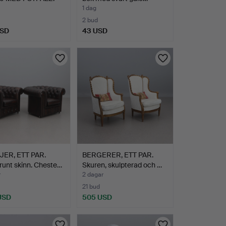
ed…
1 dag
2 bud
USD
43 USD
JER, ETT PAR.
BERGERER, ETT PAR.
unt skinn. Cheste…
Skuren, skulpterad och …
r
2 dagar
21 bud
 USD
505 USD