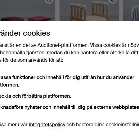
vänder cookies
änst är en del av Auctionet-plattformen. Vissa cookies är nöd
illhandahålla tjänsten, medan du kan hantera eller återkalla ditt
PALLAR, ETT PAR. Skuret
TABURETT. Skuret,
KARMS
 för de som används för att:
och bemålat trä. G…
skulpterat och bronserat…
Skuret
2 dagar
2 dagar
2 daga
assa funktioner och innehåll för dig utifrån hur du använder
12 bud
3 bud
Värderi
ttformen.
106 USD
53 USD
211 U
eckla och förbättra plattformen.
knadsföra nyheter och innehåll till dig på externa webbplatse
äsa mer i vår
integritetspolicy
och hantera dina cookieinställn