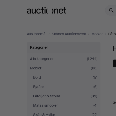
Auctionet.com
Alla föremål
/
Skånes Auktionsverk
/
Möbler
/
Fåtöl
Fåtöljer
F
Kategorier
&
Alla kategorier
(1 244)
Möbler
(116)
Stolar
Bord
(17)
på
Byråar
(6)
Skånes
Fåtöljer & Stolar
(39)
S
a
Matsalsmöbler
(4)
Auktionsverk
Skåp & Hyllor
(22)