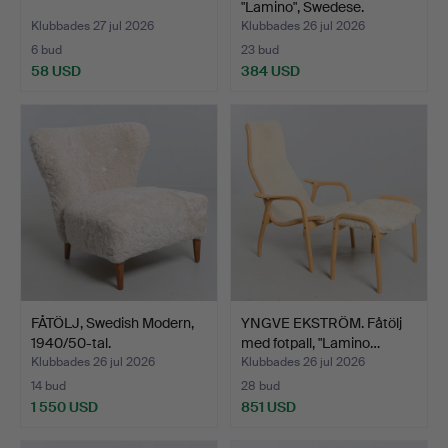
"Lamino", Swedese.
Klubbades 27 jul 2026
Klubbades 26 jul 2026
6 bud
23 bud
58 USD
384 USD
FÅTÖLJ, Swedish Modern,
YNGVE EKSTRÖM. Fåtölj
1940/50-tal.
med fotpall, "Lamino…
Klubbades 26 jul 2026
Klubbades 26 jul 2026
14 bud
28 bud
1 550 USD
851 USD