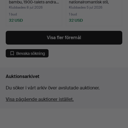
bambu, 1900-talets andra…
nationalromantisk stil,
1900-tal…
Klubbades 8 jul 2026
Klubbades 5 jul 2026
1 bud
1 bud
32 USD
32 USD
Visa fler föremål
Bevaka sökning
Auktionsarkivet
Du söker i vårt arkiv över avslutade auktioner.
Visa pågående auktioner istället.