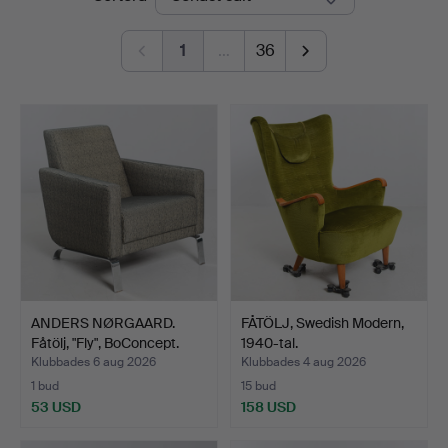
Auktioner
1
…
36
ANDERS NØRGAARD.
FÅTÖLJ, Swedish Modern,
Fåtölj, "Fly", BoConcept.
1940-tal.
Klubbades 6 aug 2026
Klubbades 4 aug 2026
1 bud
15 bud
53 USD
158 USD