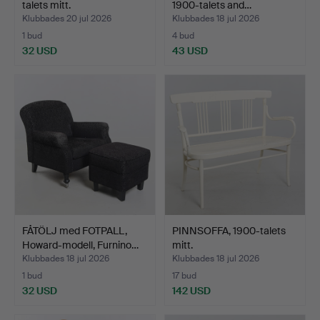
talets mitt.
1900-talets and…
Klubbades 20 jul 2026
Klubbades 18 jul 2026
1 bud
4 bud
32 USD
43 USD
FÅTÖLJ med FOTPALL,
PINNSOFFA, 1900-talets
Howard-modell, Furnino…
mitt.
Klubbades 18 jul 2026
Klubbades 18 jul 2026
1 bud
17 bud
32 USD
142 USD