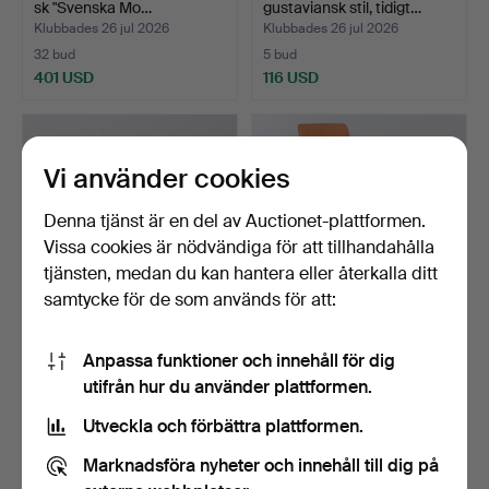
sk "Svenska Mo…
gustaviansk stil, tidigt…
Klubbades 26 jul 2026
Klubbades 26 jul 2026
32 bud
5 bud
401 USD
116 USD
Vi använder cookies
Denna tjänst är en del av Auctionet-plattformen.
Vissa cookies är nödvändiga för att tillhandahålla
tjänsten, medan du kan hantera eller återkalla ditt
samtycke för de som används för att:
YNGVE EKSTRÖM.
GUNILLA ALLARD.
Anpassa funktioner och innehåll för dig
"Lamino", fotpall, Swedese.
Kontorsstol, "Comet
utifrån hur du använder plattformen.
Fivest…
Klubbades 26 jul 2026
Klubbades 26 jul 2026
15 bud
29 bud
Utveckla och förbättra plattformen.
232 USD
757 USD
Marknadsföra nyheter och innehåll till dig på