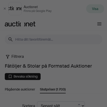
Auctionet
Visa
Stäng
Finns på Google Play
Auctionet.com
Filtrera
Fåtöljer
Fåtöljer & Stolar på Formstad Auktioner
&
Bevaka sökning
Stolar
Pågående auktioner
Slutpriser
(1 703)
på
Formstad
Slutpriser
Sortera