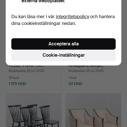
externa webbplatser.
Du kan läsa mer i vår
integritetspolicy
och hantera
dina cookieinställningar nedan.
Acceptera alla
Cookie-inställningar
JAHN AAMODT. Fåtölj &
KARMSTOL, möjligen Erik
fotpall, "Prime", Co…
Kirkegaard, Norge,…
Klubbades 26 jul 2026
Klubbades 25 jul 2026
31 bud
1 bud
1 179 USD
32 USD