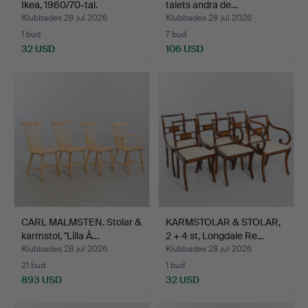
Ikea, 1960/70-tal.
talets andra de…
Klubbades 28 jul 2026
Klubbades 28 jul 2026
1 bud
7 bud
32 USD
106 USD
CARL MALMSTEN. Stolar &
KARMSTOLAR & STOLAR,
karmstol, "Lilla Å…
2 + 4 st, Longdale Re…
Klubbades 28 jul 2026
Klubbades 28 jul 2026
21 bud
1 bud
893 USD
32 USD