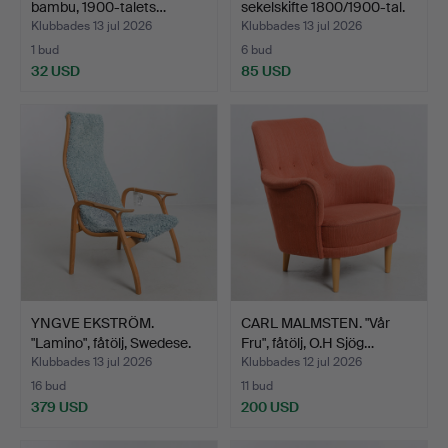
bambu, 1900-talets…
sekelskifte 1800/1900-tal.
Klubbades 13 jul 2026
Klubbades 13 jul 2026
1 bud
6 bud
32 USD
85 USD
YNGVE EKSTRÖM.
CARL MALMSTEN. "Vår
"Lamino", fåtölj, Swedese.
Fru", fåtölj, O.H Sjög…
Klubbades 13 jul 2026
Klubbades 12 jul 2026
16 bud
11 bud
379 USD
200 USD