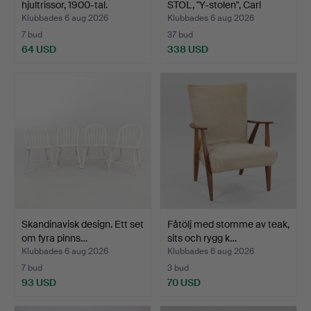
hjultrissor, 1900-tal.
STOL, "Y-stolen", Carl
Hans…
Klubbades 6 aug 2026
Klubbades 6 aug 2026
7 bud
37 bud
64 USD
338 USD
Utvalt
föremål
Skandinavisk design. Ett set
Fåtölj med stomme av teak,
om fyra pinns…
sits och rygg k…
Klubbades 6 aug 2026
Klubbades 6 aug 2026
7 bud
3 bud
93 USD
70 USD