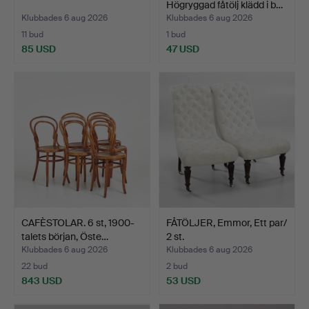
Högryggad fåtölj klädd i b…
Klubbades 6 aug 2026
Klubbades 6 aug 2026
11 bud
1 bud
85 USD
47 USD
CAFÈSTOLAR. 6 st, 1900-
FÅTÖLJER, Emmor, Ett par/
talets början, Öste…
2 st.
Klubbades 6 aug 2026
Klubbades 6 aug 2026
22 bud
2 bud
843 USD
53 USD