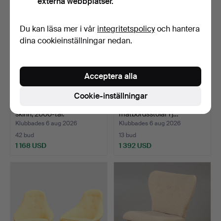
externa webbplatser.
Du kan läsa mer i vår
integritetspolicy
och hantera
dina cookieinställningar nedan.
Acceptera alla
Cookie-inställningar
FÅTÖLJER, 1 par, brunt
NIELS OTTO MØLLER. Fyra
skinn, 2000-tal.
matbordsstolar i j…
Klubbades 6 aug 2026
Klubbades 6 aug 2026
42 bud
13 bud
1 168 USD
1 392 USD