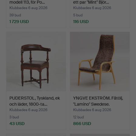
modell 113, för Po…
ett par "Mint" Björ…
Klubbades 6 aug 2026
Klubbades 6 aug 2026
39 bud
5 bud
1 729 USD
116 USD
PUDERSTOL, Tyskland, ek
YNGVE EKSTRÖM. Fåtölj,
och läder, 1800-ta…
"Lamino" Swedese.
Klubbades 6 aug 2026
Klubbades 6 aug 2026
3 bud
12 bud
43 USD
866 USD