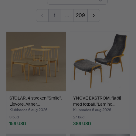
1
…
209
STOLAR, 4 stycken "Smile",
YNGVE EKSTRÖM. fåtölj
Lievore, Alther…
med fotpall, "Lamino…
Klubbades 6 aug 2026
Klubbades 6 aug 2026
3 bud
27 bud
159 USD
389 USD