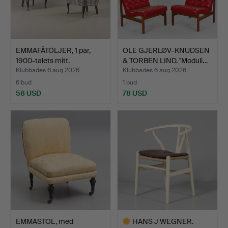
EMMAFÅTÖLJER, 1 par,
OLE GJERLØV-KNUDSEN
1900-talets mitt.
& TORBEN LIND. "Moduli…
Klubbades 6 aug 2026
Klubbades 6 aug 2026
6 bud
1 bud
58 USD
78 USD
EMMASTOL, med
HANS J WEGNER.