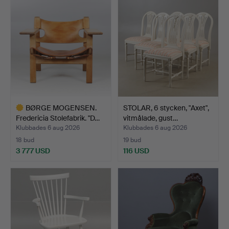
BØRGE MOGENSEN.
STOLAR, 6 stycken, "Axet",
Fredericia Stolefabrik. "D…
vitmålade, gust…
Klubbades 6 aug 2026
Klubbades 6 aug 2026
18 bud
19 bud
3 777 USD
116 USD
Utvalt
föremål