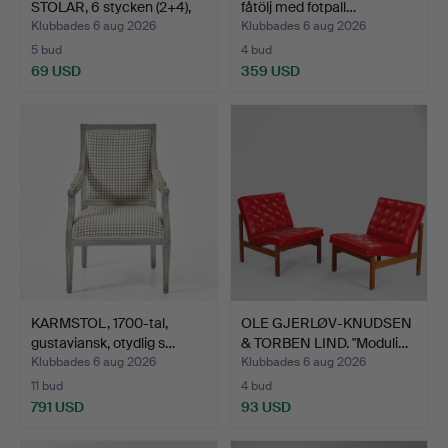
STOLAR, 6 stycken (2+4),
fåtölj med fotpall…
L…
Klubbades 6 aug 2026
Klubbades 6 aug 2026
5 bud
4 bud
69 USD
359 USD
KARMSTOL, 1700-tal,
OLE GJERLØV-KNUDSEN
gustaviansk, otydlig s…
& TORBEN LIND. "Moduli…
Klubbades 6 aug 2026
Klubbades 6 aug 2026
11 bud
4 bud
791 USD
93 USD