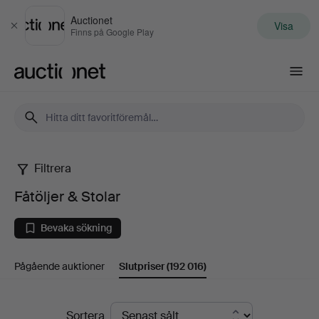
Auctionet
Visa
Stäng
Finns på Google Play
Auctionet.com
Filtrera
Fåtöljer
Fåtöljer & Stolar
&
Bevaka sökning
Stolar
Pågående auktioner
Slutpriser
(192 016)
Slutpriser
Sortera