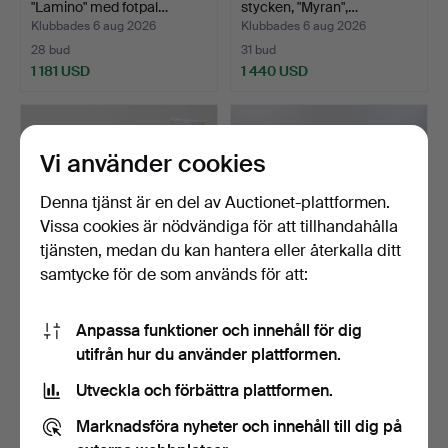
"Lamino" med fotpal…
stycken, "Myran",…
Klubbades 6 aug 2026
Klubbades 6 aug 2026
28 bud
31 bud
1 181 USD
1 440 USD
Vi använder cookies
Denna tjänst är en del av Auctionet-plattformen.
Vissa cookies är nödvändiga för att tillhandahålla
tjänsten, medan du kan hantera eller återkalla ditt
samtycke för de som används för att:
YNGVE EKSTRÖM. Fåtölj,
FYRA STOLAR I ROSETRÄ
Anpassa funktioner och innehåll för dig
"Lamino" med fotpal…
MED STOPPAD SITS, 18…
utifrån hur du använder plattformen.
Klubbades 6 aug 2026
Klubbades 6 aug 2026
19 bud
2 bud
Utveckla och förbättra plattformen.
865 USD
41 USD
Marknadsföra nyheter och innehåll till dig på