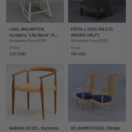
CARL MALMSTEN.
FÅTÖLJ, 1800-TALETS
Gungstol, "Lilla Åland", St…
ANDRA HÄLFT,
OMKLÄDD/T…
Klubbades 6 aug 2026
Klubbades 6 aug 2026
21 bud
4 bud
232 USD
116 USD
NANNA DITZEL. Karmstol,
BO ARMSTRONG. Fåtöljer