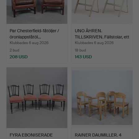
Par Chesterfield-fåtöljer /
UNO ÅHREN.
öronlappsfåtöl…
TILLSKRIVEN. Fällstolar, ett
pa…
Klubbades 6 aug 2026
Klubbades 6 aug 2026
2 bud
18 bud
208 USD
143 USD
FYRA EBONISERADE
RAINER DAUMILLER. 4