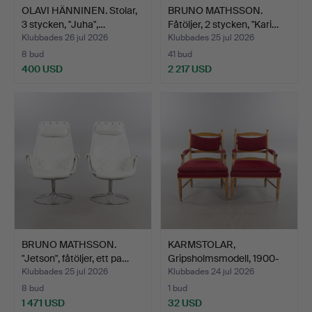
OLAVI HÄNNINEN. Stolar,
BRUNO MATHSSON.
3 stycken, "Juha",…
Fåtöljer, 2 stycken, "Kari…
Klubbades 26 jul 2026
Klubbades 25 jul 2026
8 bud
41 bud
400 USD
2 217 USD
BRUNO MATHSSON.
KARMSTOLAR,
"Jetson", fåtöljer, ett pa…
Gripsholmsmodell, 1900-
tal.
Klubbades 25 jul 2026
Klubbades 24 jul 2026
8 bud
1 bud
1 471 USD
32 USD