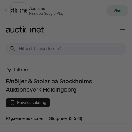
Auctionet
Visa
Stäng
Finns på Google Play
Auctionet.com
Filtrera
Fåtöljer
Fåtöljer & Stolar på Stockholms
&
Auktionsverk Helsingborg
Stolar
Bevaka sökning
på
Pågående auktioner
Slutpriser
(3 578)
Stockholms