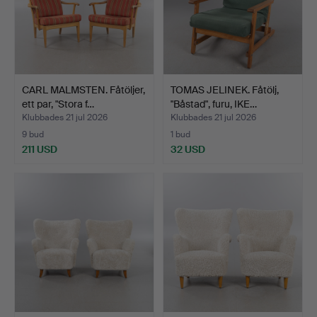
CARL MALMSTEN. Fåtöljer,
TOMAS JELINEK. Fåtölj,
ett par, "Stora f…
"Båstad", furu, IKE…
Klubbades 21 jul 2026
Klubbades 21 jul 2026
9 bud
1 bud
211 USD
32 USD