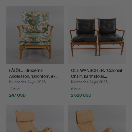
FÅTÖLJ, Bröderna
OLE WANSCHER. "Colonial
Andersson, "Brighton", ek…
Chair", karmstolar…
Klubbades 24 jul 2026
Klubbades 24 jul 2026
12 bud
8 bud
247 USD
2 628 USD