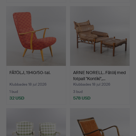
FÅTÖLJ, 1940/50-tal.
ARNE NORELL. Fåtölj med
fotpall "Kontiki",…
Klubbades 18 jul 2026
Klubbades 18 jul 2026
1 bud
3 bud
32 USD
578 USD