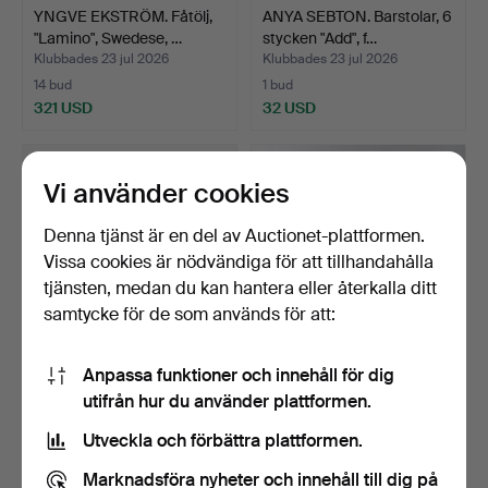
YNGVE EKSTRÖM. Fåtölj,
ANYA SEBTON. Barstolar, 6
"Lamino", Swedese, …
stycken "Add", f…
Klubbades 23 jul 2026
Klubbades 23 jul 2026
14 bud
1 bud
321 USD
32 USD
Vi använder cookies
Denna tjänst är en del av Auctionet-plattformen.
Vissa cookies är nödvändiga för att tillhandahålla
tjänsten, medan du kan hantera eller återkalla ditt
samtycke för de som används för att:
Anpassa funktioner och innehåll för dig
HEE WELLING. "About a
HEE WELLING. "About a
utifrån hur du använder plattformen.
Lounge chair", kroma…
Lounge chair", kroma…
Klubbades 23 jul 2026
Klubbades 23 jul 2026
Utveckla och förbättra plattformen.
4 bud
7 bud
48 USD
64 USD
Marknadsföra nyheter och innehåll till dig på