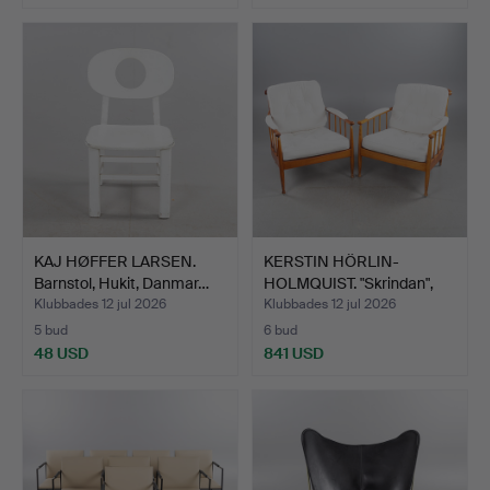
KAJ HØFFER LARSEN.
KERSTIN HÖRLIN-
Barnstol, Hukit, Danmar…
HOLMQUIST. "Skrindan",
fåtö…
Klubbades 12 jul 2026
Klubbades 12 jul 2026
5 bud
6 bud
48 USD
841 USD