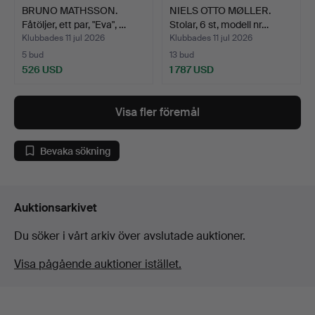
BRUNO MATHSSON.
NIELS OTTO MØLLER.
Fåtöljer, ett par, "Eva", …
Stolar, 6 st, modell nr…
Klubbades 11 jul 2026
Klubbades 11 jul 2026
5 bud
13 bud
526 USD
1 787 USD
Visa fler föremål
Bevaka sökning
Auktionsarkivet
Du söker i vårt arkiv över avslutade auktioner.
Visa pågående auktioner istället.