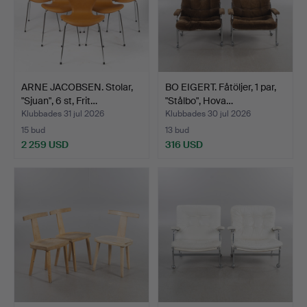
ARNE JACOBSEN. Stolar,
BO EIGERT. Fåtöljer, 1 par,
"Sjuan", 6 st, Frit…
"Stålbo", Hova…
Klubbades 31 jul 2026
Klubbades 30 jul 2026
15 bud
13 bud
2 259 USD
316 USD