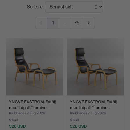
Slutpriser
Sortera
Auktionsverk
Helsingborg
1
…
75
YNGVE EKSTRÖM. Fåtölj
YNGVE EKSTRÖM. Fåtölj
med fotpall, "Lamino…
med fotpall, "Lamino…
Klubbades 7 aug 2026
Klubbades 7 aug 2026
5 bud
5 bud
526 USD
526 USD