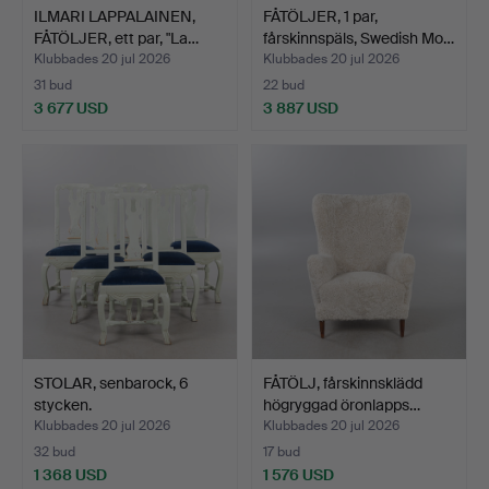
ILMARI LAPPALAINEN,
FÅTÖLJER, 1 par,
FÅTÖLJER, ett par, "La…
fårskinnspäls, Swedish Mo…
Klubbades 20 jul 2026
Klubbades 20 jul 2026
31 bud
22 bud
3 677 USD
3 887 USD
STOLAR, senbarock, 6
FÅTÖLJ, fårskinnsklädd
stycken.
högryggad öronlapps…
Klubbades 20 jul 2026
Klubbades 20 jul 2026
32 bud
17 bud
1 368 USD
1 576 USD