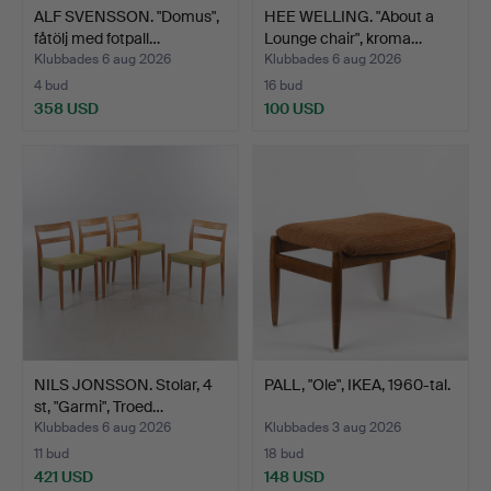
ALF SVENSSON. "Domus",
HEE WELLING. "About a
fåtölj med fotpall…
Lounge chair", kroma…
Klubbades 6 aug 2026
Klubbades 6 aug 2026
4 bud
16 bud
358 USD
100 USD
NILS JONSSON. Stolar, 4
PALL, "Ole", IKEA, 1960-tal.
st, "Garmi", Troed…
Klubbades 6 aug 2026
Klubbades 3 aug 2026
11 bud
18 bud
421 USD
148 USD