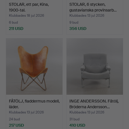
STOLAR, ett par, Kina,
STOLAR, 6 stycken,
1900-tal.
gustavianska provinsarb…
Klubbades 18 jul 2026
Klubbades 13 jul 2026
6 bud
9 bud
211 USD
356 USD
FÅTÖLJ, fladdermus modell,
INGE ANDERSSON. Fåtölj,
läder.
Bröderna Andersson…
Klubbades 13 jul 2026
Klubbades 13 jul 2026
24 bud
31 bud
217 USD
410 USD