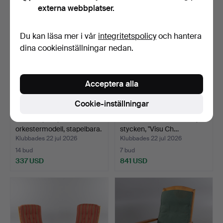
externa webbplatser.
Du kan läsa mer i vår
integritetspolicy
och hantera
dina cookieinställningar nedan.
Acceptera alla
Cookie-inställningar
STOLAR, 6 st,
MIKA TOLVANEN. Stolar, 8
orkestermodell, stapelbara.
stycken, "Visu Ch…
Klubbades 22 jul 2026
Klubbades 22 jul 2026
14 bud
7 bud
337 USD
841 USD