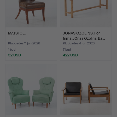
MATSTOL.
JONAS OZOLINS. För
firma JOnas Ozolins. Bä…
Klubbades 11 jun 2026
Klubbades 4 jun 2026
1 bud
7 bud
32 USD
422 USD