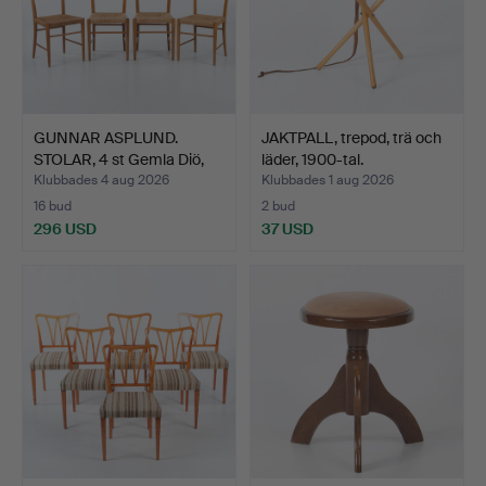
GUNNAR ASPLUND.
JAKTPALL, trepod, trä och
STOLAR, 4 st Gemla Diö,
läder, 1900-tal.
fl…
Klubbades 4 aug 2026
Klubbades 1 aug 2026
16 bud
2 bud
296 USD
37 USD