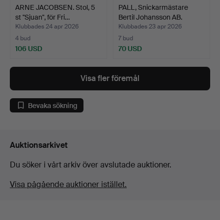
ARNE JACOBSEN. Stol, 5
PALL, Snickarmästare
st "Sjuan", för Fri…
Bertil Johansson AB.
Klubbades 24 apr 2026
Klubbades 23 apr 2026
4 bud
7 bud
106 USD
70 USD
Visa fler föremål
Bevaka sökning
Auktionsarkivet
Du söker i vårt arkiv över avslutade auktioner.
Visa pågående auktioner istället.