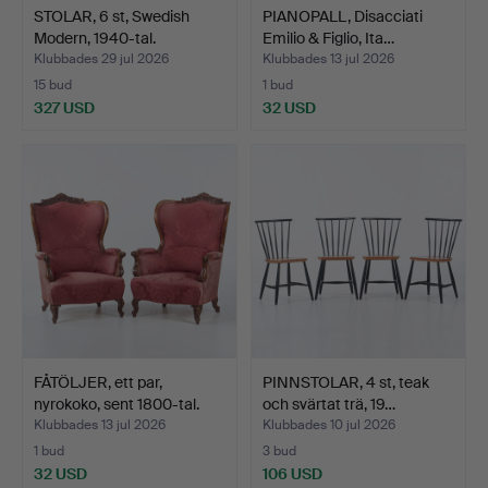
STOLAR, 6 st, Swedish
PIANOPALL, Disacciati
Modern, 1940-tal.
Emilio & Figlio, Ita…
Klubbades 29 jul 2026
Klubbades 13 jul 2026
15 bud
1 bud
327 USD
32 USD
FÅTÖLJER, ett par,
PINNSTOLAR, 4 st, teak
nyrokoko, sent 1800-tal.
och svärtat trä, 19…
Klubbades 13 jul 2026
Klubbades 10 jul 2026
1 bud
3 bud
32 USD
106 USD