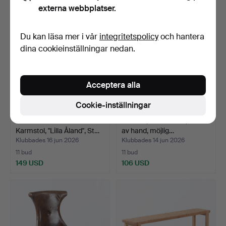
externa webbplatser.
Du kan läsa mer i vår
integritetspolicy
och hantera
dina cookieinställningar nedan.
Acceptera alla
Cookie-inställningar
CARL MALMSTEN.
FÅTÖLJ, barnmodell, i form
Karmstol, "Lilla Åland", St…
av hand, möjlig…
Klubbades 16 jun 2026
Klubbades 14 jun 2026
11 bud
11 bud
149 USD
106 USD