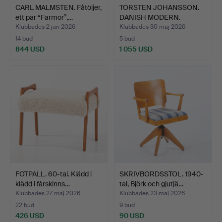
CARL MALMSTEN. Fåtöljer,
TORSTEN JOHANSSON.
ett par “Farmor”,…
DANISH MODERN.
FÅTÖLJER…
Klubbades 2 jun 2026
Klubbades 30 maj 2026
14 bud
5 bud
844 USD
1 055 USD
FOTPALL. 60-tal. Klädd i
SKRIVBORDSSTOL. 1940-
klädd i fårskinns…
tal, Björk och gjutjä…
Klubbades 27 maj 2026
Klubbades 23 maj 2026
22 bud
9 bud
426 USD
90 USD