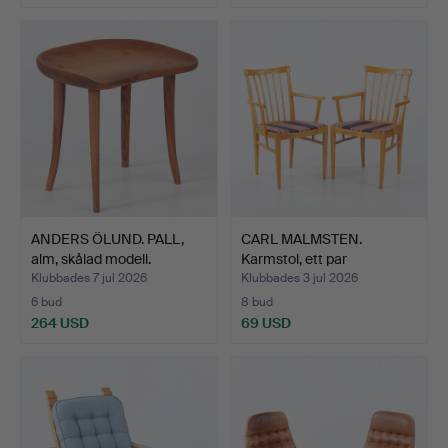
ANDERS ÖLUND. PALL,
CARL MALMSTEN.
alm, skålad modell.
Karmstol, ett par
"Herrgård…
Klubbades 7 jul 2026
Klubbades 3 jul 2026
6 bud
8 bud
264 USD
69 USD