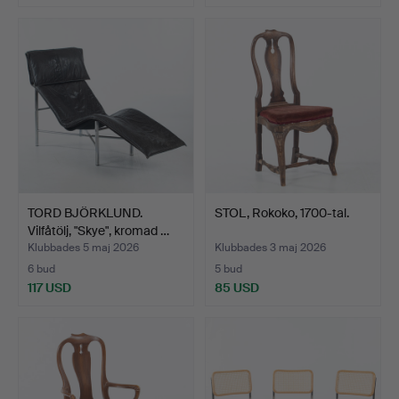
TORD BJÖRKLUND.
STOL, Rokoko, 1700-tal.
Vilfåtölj, "Skye", kromad …
Klubbades 5 maj 2026
Klubbades 3 maj 2026
6 bud
5 bud
117 USD
85 USD