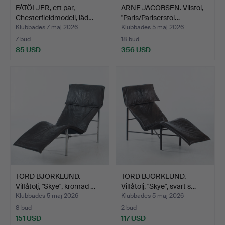
FÅTÖLJER, ett par,
ARNE JACOBSEN. Vilstol,
Chesterfieldmodell, läd…
"Paris/Pariserstol…
Klubbades 7 maj 2026
Klubbades 5 maj 2026
7 bud
18 bud
85 USD
356 USD
TORD BJÖRKLUND.
TORD BJÖRKLUND.
Vilfåtölj, "Skye", kromad …
Vilfåtölj, "Skye", svart s…
Klubbades 5 maj 2026
Klubbades 5 maj 2026
8 bud
2 bud
151 USD
117 USD