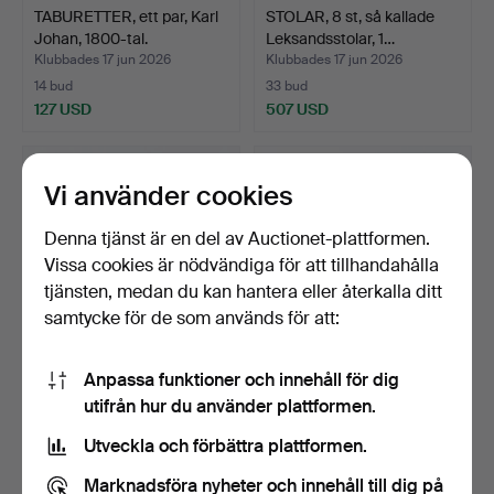
TABURETTER, ett par, Karl
STOLAR, 8 st, så kallade
Johan, 1800-tal.
Leksandsstolar, 1…
Klubbades 17 jun 2026
Klubbades 17 jun 2026
14 bud
33 bud
127 USD
507 USD
Vi använder cookies
Denna tjänst är en del av Auctionet-plattformen.
Vissa cookies är nödvändiga för att tillhandahålla
tjänsten, medan du kan hantera eller återkalla ditt
samtycke för de som används för att:
Anpassa funktioner och innehåll för dig
CARL MALMSTEN.
CARL MALMSTEN.
utifrån hur du använder plattformen.
Karmstol, "Lilla Åland", St…
Karmstol, "Lilla Åland", St…
Klubbades 16 jun 2026
Klubbades 16 jun 2026
Utveckla och förbättra plattformen.
18 bud
17 bud
148 USD
139 USD
Marknadsföra nyheter och innehåll till dig på