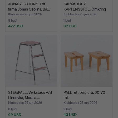
JONAS OZOLINS. För
KARMSTOL /
firma Jonas Ozolins. Bä…
KAPTENSSTOL. Omkring
år 1900.
Klubbades 25 jun 2026
Klubbades 25 jun 2026
8 bud
1 bud
422 USD
32 USD
STEGPALL, Verkstads A/B
PALL, ett par, furu, 60-70-
Lindqvist, Motala,…
tal.
Klubbades 25 jun 2026
Klubbades 23 jun 2026
8 bud
2 bud
69 USD
43 USD