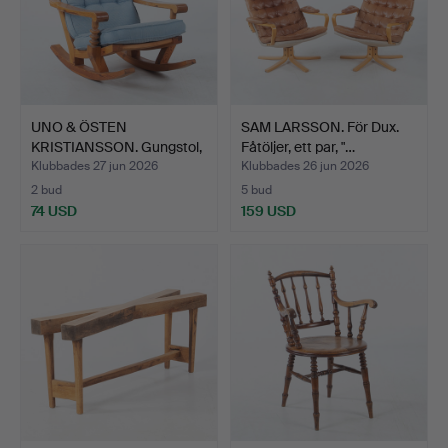
UNO & ÖSTEN
SAM LARSSON. För Dux.
KRISTIANSSON. Gungstol,
Fåtöljer, ett par, "…
furu, …
Klubbades 27 jun 2026
Klubbades 26 jun 2026
2 bud
5 bud
74 USD
159 USD