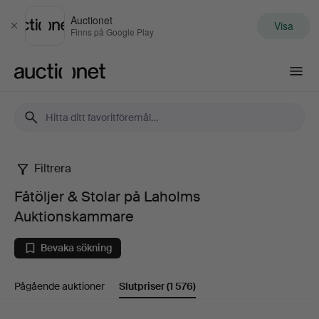
Auctionet
Visa
Stäng
Finns på Google Play
Auctionet.com
Filtrera
Fåtöljer
Fåtöljer & Stolar på Laholms
&
Auktionskammare
Stolar
Bevaka sökning
på
Pågående auktioner
Slutpriser
(1 576)
Laholms