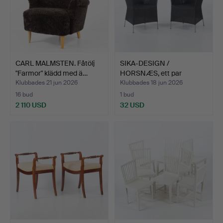
CARL MALMSTEN. Fåtölj
SIKA-DESIGN /
"Farmor" klädd med ä…
HORSNÆS, ett par
karmstolar …
Klubbades 21 jun 2026
Klubbades 18 jun 2026
16 bud
1 bud
2 110 USD
32 USD