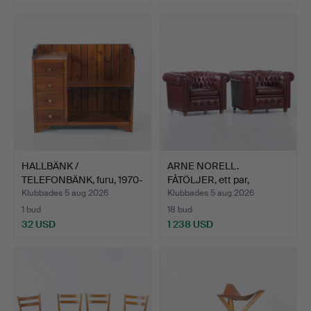
HALLBÄNK /
ARNE NORELL.
TELEFONBÄNK, furu, 1970-
FÅTÖLJER, ett par,
tal.
Chesterfie…
Klubbades 5 aug 2026
Klubbades 5 aug 2026
1 bud
18 bud
32 USD
1 238 USD