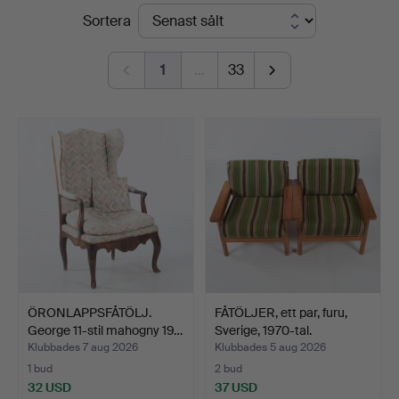
Slutpriser
Sortera
Auktionskammare
1
…
33
ÖRONLAPPSFÅTÖLJ.
FÅTÖLJER, ett par, furu,
George 11-stil mahogny 19…
Sverige, 1970-tal.
Klubbades 7 aug 2026
Klubbades 5 aug 2026
1 bud
2 bud
32 USD
37 USD