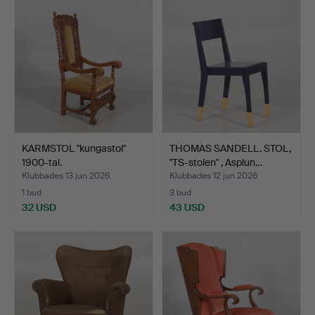
KARMSTOL "kungastol"
THOMAS SANDELL. STOL,
1900-tal.
"TS-stolen" , Asplun…
Klubbades 13 jun 2026
Klubbades 12 jun 2026
1 bud
3 bud
32 USD
43 USD