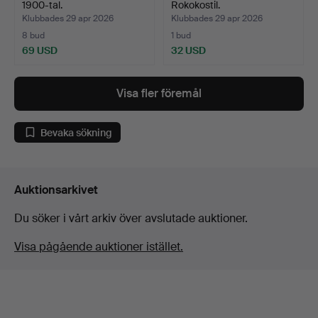
1900-tal.
Rokokostil.
Klubbades 29 apr 2026
Klubbades 29 apr 2026
8 bud
1 bud
69 USD
32 USD
Visa fler föremål
Bevaka sökning
Auktionsarkivet
Du söker i vårt arkiv över avslutade auktioner.
Visa pågående auktioner istället.