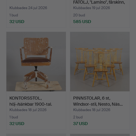
FÅTÖLJ, "Lamino", fårskinn,
…
Klubbades 24 jul 2026
Klubbades 19 jul 2026
1 bud
20 bud
32 USD
585 USD
Utvalt
föremål
KONTORSSTOL,
PINNSTOLAR, 6 st,
höj-/sänkbar 1900-tal.
Windsor-stil, Nesto, Näs…
Klubbades 18 jul 2026
Klubbades 18 jul 2026
1 bud
2 bud
32 USD
37 USD