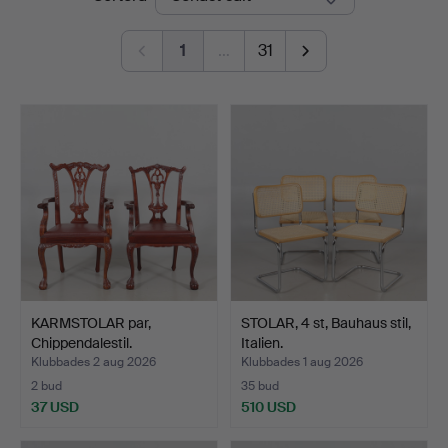
Auktionshall
1
…
31
KARMSTOLAR par,
STOLAR, 4 st, Bauhaus stil,
Chippendalestil.
Italien.
Klubbades 2 aug 2026
Klubbades 1 aug 2026
2 bud
35 bud
37 USD
510 USD