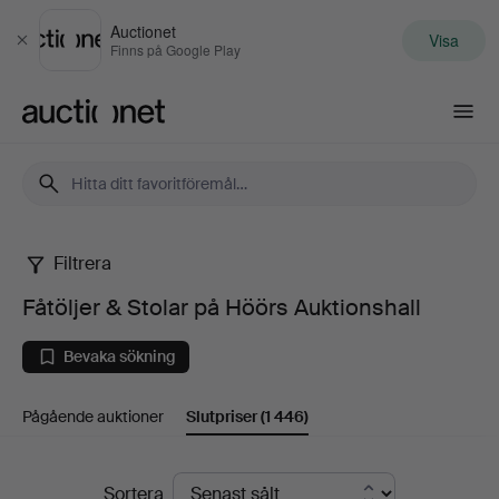
Auctionet
Visa
Stäng
Finns på Google Play
Auctionet.com
Filtrera
Fåtöljer
Fåtöljer & Stolar på Höörs Auktionshall
&
Bevaka sökning
Stolar
Pågående auktioner
Slutpriser
(1 446)
på
Höörs
Slutpriser
Sortera