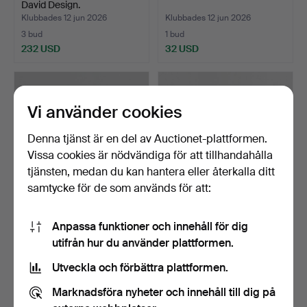
David Design.
Klubbades 12 jun 2026
Klubbades 12 jun 2026
3 bud
1 bud
232 USD
32 USD
Vi använder cookies
Denna tjänst är en del av Auctionet-plattformen.
Vissa cookies är nödvändiga för att tillhandahålla
tjänsten, medan du kan hantera eller återkalla ditt
samtycke för de som används för att:
MUNKSTOL, 1900-tal.
REGISSÖRSTOLAR, 4 st,
Anpassa funktioner och innehåll för dig
trä/tyg.
utifrån hur du använder plattformen.
Klubbades 8 jun 2026
Klubbades 7 jun 2026
1 bud
17 bud
Utveckla och förbättra plattformen.
32 USD
116 USD
Marknadsföra nyheter och innehåll till dig på