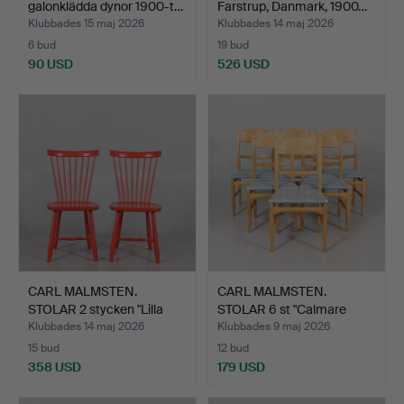
galonklädda dynor 1900-t…
Farstrup, Danmark, 1900…
Klubbades 15 maj 2026
Klubbades 14 maj 2026
6 bud
19 bud
90 USD
526 USD
CARL MALMSTEN.
CARL MALMSTEN.
STOLAR 2 stycken "Lilla
STOLAR 6 st "Calmare
Åla…
nyckel…
Klubbades 14 maj 2026
Klubbades 9 maj 2026
15 bud
12 bud
358 USD
179 USD