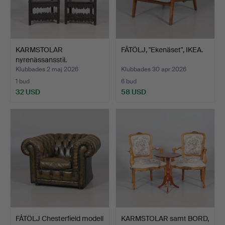
KARMSTOLAR
FÅTÖLJ, "Ekenäset", IKEA.
nyrenässansstil.
Klubbades 2 maj 2026
Klubbades 30 apr 2026
1 bud
6 bud
32 USD
58 USD
FÅTÖLJ Chesterfield modell
KARMSTOLAR samt BORD,