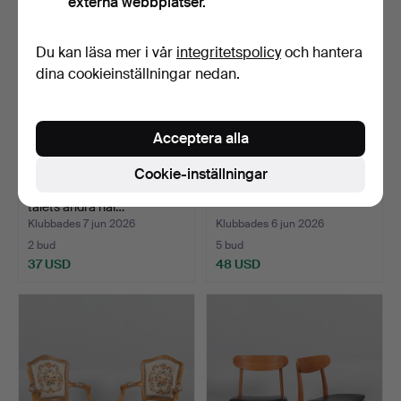
externa webbplatser.
Du kan läsa mer i vår
integritetspolicy
och hantera
dina cookieinställningar nedan.
Acceptera alla
Cookie-inställningar
FÅTÖLJ, snurrmodell, 1900-
PUDERSTOLAR, ett par.
talets andra häl…
Klubbades 7 jun 2026
Klubbades 6 jun 2026
2 bud
5 bud
37 USD
48 USD