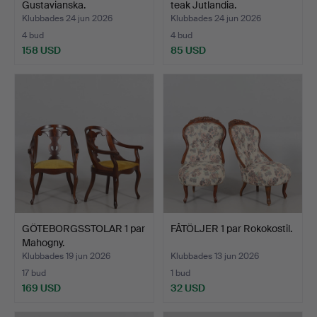
Gustavianska.
teak Jutlandia.
Klubbades 24 jun 2026
Klubbades 24 jun 2026
4 bud
4 bud
158 USD
85 USD
GÖTEBORGSSTOLAR 1 par
FÅTÖLJER 1 par Rokokostil.
Mahogny.
Klubbades 19 jun 2026
Klubbades 13 jun 2026
17 bud
1 bud
169 USD
32 USD