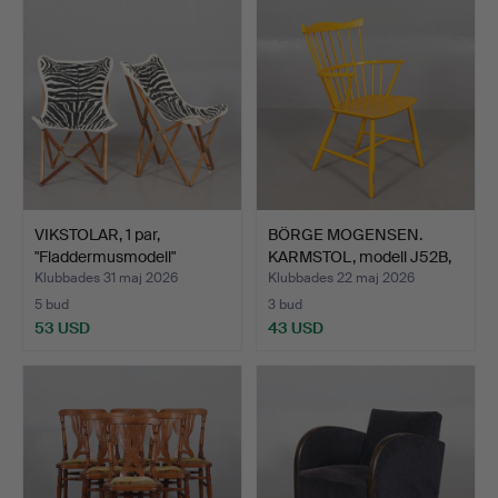
VIKSTOLAR, 1 par,
BÖRGE MOGENSEN.
"Fladdermusmodell"
KARMSTOL, modell J52B,
Canva…
bem…
Klubbades 31 maj 2026
Klubbades 22 maj 2026
5 bud
3 bud
53 USD
43 USD