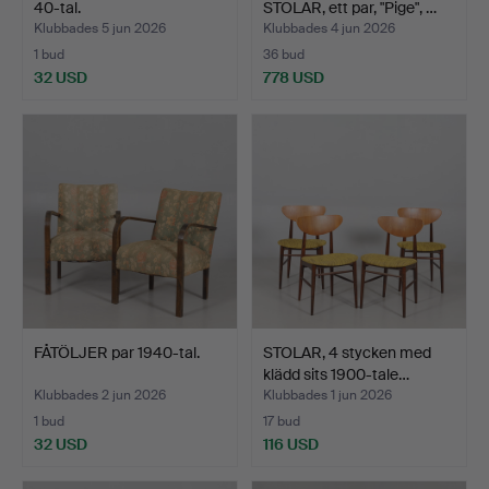
40-tal.
STOLAR, ett par, "Pige", …
Klubbades 5 jun 2026
Klubbades 4 jun 2026
1 bud
36 bud
32 USD
778 USD
FÅTÖLJER par 1940-tal.
STOLAR, 4 stycken med
klädd sits 1900-tale…
Klubbades 2 jun 2026
Klubbades 1 jun 2026
1 bud
17 bud
32 USD
116 USD