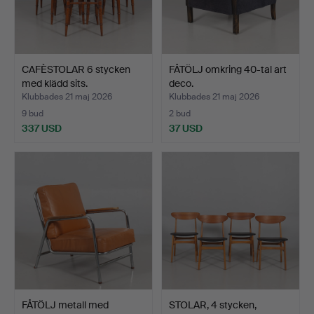
CAFÈSTOLAR 6 stycken
FÅTÖLJ omkring 40-tal art
med klädd sits.
deco.
Klubbades 21 maj 2026
Klubbades 21 maj 2026
9 bud
2 bud
337 USD
37 USD
FÅTÖLJ metall med
STOLAR, 4 stycken,