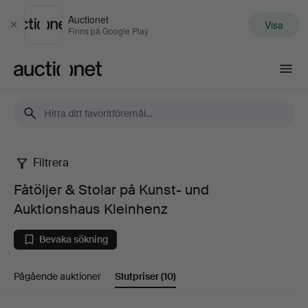
Auctionet
Visa
Stäng
Finns på Google Play
Auctionet.com
Filtrera
Fåtöljer
Fåtöljer & Stolar på Kunst- und
&
Auktionshaus Kleinhenz
Stolar
Bevaka sökning
på
Pågående auktioner
Slutpriser
(10)
Kunst-