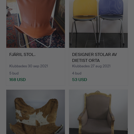
FJÄRIL STOL.
DESIGNER STOLAR AV
DIETIST ORTA
CHRISTOPH …
Klubbades 30 sep 2021
Klubbades 27 aug 2021
5 bud
4 bud
168 USD
53 USD