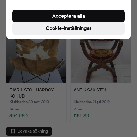
7 bud
20 bud
2 313 USD
209 USD
Acceptera alla
Cookie-inställningar
FJÄRIL STOL HARDOY
ANTIK SAX STOL.
KOHUD.
Klubbades 30 nov 2019
Klubbades 21 jul 2019
14 bud
2 bud
394 USD
116 USD
Bevaka sökning