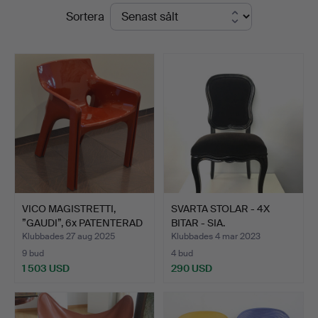
Slutpriser
Sortera
und
Auktionshaus
Kleinhenz
VICO MAGISTRETTI,
SVARTA STOLAR - 4X
”GAUDI”, 6x PATENTERAD
BITAR - SIA.
R…
Klubbades 27 aug 2025
Klubbades 4 mar 2023
9 bud
4 bud
1 503 USD
290 USD