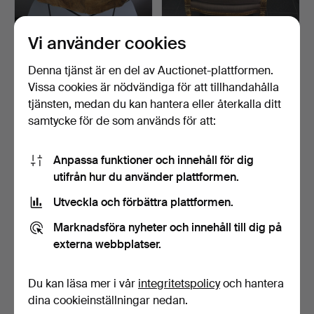
Vi använder cookies
FJÄRIL STOL HARDOY
ANTIK LOUIS XVI FÅTÖLJ.
KOHUD.
Denna tjänst är en del av Auctionet-plattformen.
Klubbades 24 aug 2020
Klubbades 12 feb 2020
Vissa cookies är nödvändiga för att tillhandahålla
2 bud
27 bud
tjänsten, medan du kan hantera eller återkalla ditt
139 USD
939 USD
samtycke för de som används för att:
Anpassa funktioner och innehåll för dig
utifrån hur du använder plattformen.
Utveckla och förbättra plattformen.
Marknadsföra nyheter och innehåll till dig på
externa webbplatser.
Du kan läsa mer i vår
integritetspolicy
och hantera
BAUHAUS MARCEL
ANTIK BIEDERMEIER
BREUER 4 FÅTÖLJ.
FÅTÖLJ.
dina cookieinställningar nedan.
Klubbades 12 feb 2020
Klubbades 12 feb 2020