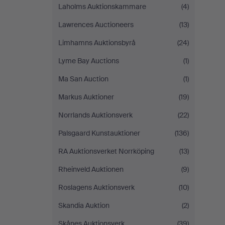
Laholms Auktionskammare
(4)
Lawrences Auctioneers
(13)
Limhamns Auktionsbyrå
(24)
Lyme Bay Auctions
(1)
Ma San Auction
(1)
Markus Auktioner
(19)
Norrlands Auktionsverk
(22)
Palsgaard Kunstauktioner
(136)
RA Auktionsverket Norrköping
(13)
Rheinveld Auktionen
(9)
Roslagens Auktionsverk
(10)
Skandia Auktion
(2)
Skånes Auktionsverk
(39)