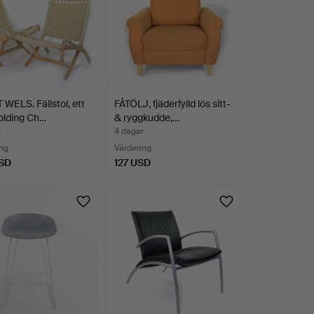
WELS. Fällstol, ett
FÅTÖLJ, fjäderfylld lös sitt-
Folding Ch…
& ryggkudde,…
r
4 dagar
ng
Värdering
SD
127 USD