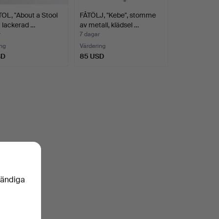
OL, "About a Stool
FÅTÖLJ, "Kebe", stomme
it lackerad …
av metall, klädsel …
r
7 dagar
ng
Värdering
SD
85 USD
vändiga