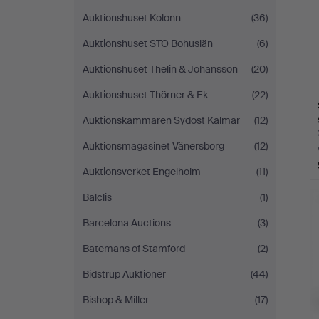
Auktionshuset Kolonn
(36)
Auktionshuset STO Bohuslän
(6)
Auktionshuset Thelin & Johansson
(20)
Auktionshuset Thörner & Ek
(22)
Auktionskammaren Sydost Kalmar
(12)
Auktionsmagasinet Vänersborg
(12)
Auktionsverket Engelholm
(11)
Balclis
(1)
Barcelona Auctions
(3)
Batemans of Stamford
(2)
Bidstrup Auktioner
(44)
Bishop & Miller
(17)