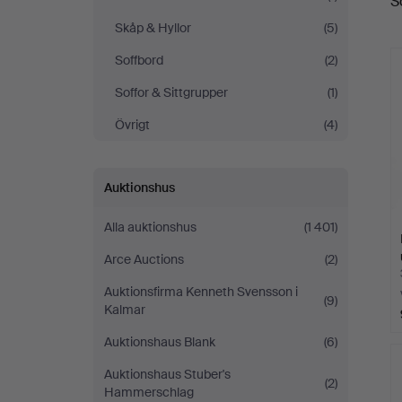
S
a
Skåp & Hyllor
(5)
Soffbord
(2)
Soffor & Sittgrupper
(1)
Övrigt
(4)
Auktionshus
Alla auktionshus
(1 401)
Arce Auctions
(2)
Auktionsfirma Kenneth Svensson i
(9)
Kalmar
Auktionshaus Blank
(6)
Auktionshaus Stuber's
(2)
Hammerschlag