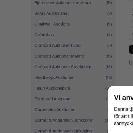
Björnssons Auktionskammare
(19)
Borås Auktionshall
(3)
Chalkwell Auctions
(9)
Colombos
(4)
Crafoord Auktioner Lund
(2)
Crafoord Auktioner Malmö
(15)
D
Crafoord Auktioner Stockholm
(14)
Ekenbergs Auktioner
(13)
Falun Auktionsbyrå
(27)
Vi an
Formstad Auktioner
(17)
Denna tj
Garpenhus Auktioner
(2)
för att t
Gomér & Andersson Jönköping
(36)
samtycke
Gomér & Andersson Linköping
(11)