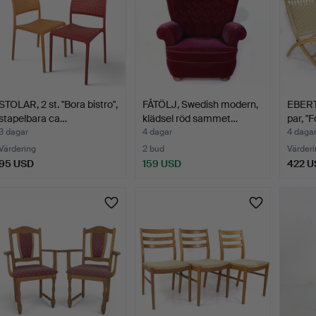
STOLAR, 2 st. "Bora bistro",
FÅTÖLJ, Swedish modern,
EBERT 
stapelbara ca…
klädsel röd sammet…
par, "
3 dagar
4 dagar
4 daga
Värdering
2 bud
Värderi
95 USD
159 USD
422 U