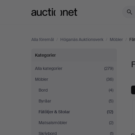
Auctionet.com
Alla föremål
/
Höganäs Auktionsverk
/
Möbler
/
Fåt
Fåtöljer
Kategorier
F
&
Alla kategorier
(279)
Möbler
(36)
Stolar
Bord
(4)
på
Byråar
(5)
Höganäs
Fåtöljer & Stolar
(12)
Matsalsmöbler
(2)
Auktionsverk
Skrivbord
(1)