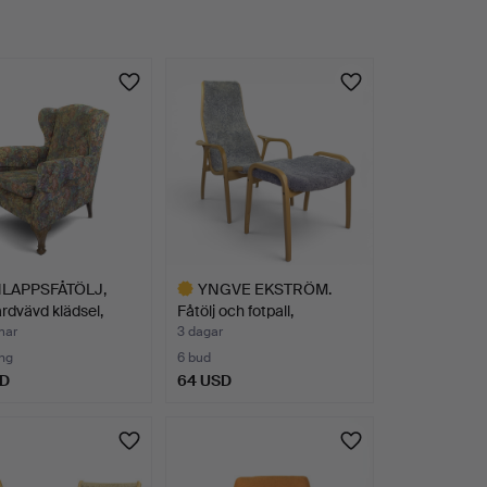
LAPPSFÅTÖLJ,
YNGVE EKSTRÖM.
rdvävd klädsel,
Fåtölj och fotpall,
"Lamino…
mar
3 dagar
ng
6 bud
SD
64 USD
Utvalt
föremål