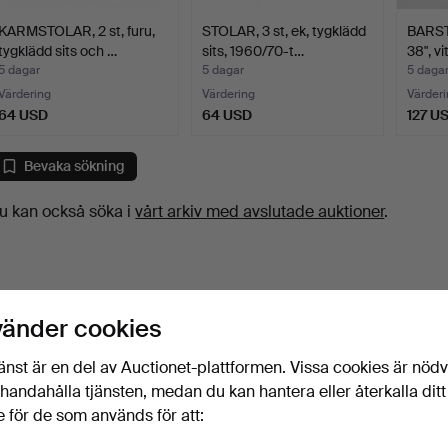
KARMSTOLAR, 2 st, furu,
STOLAR, 3 st, ek, tygklädd
BARST
tygklädd sits och …
sits, 1960/70-t…
38", v
5 dagar
5 dagar
5 daga
Värdering
Värdering
Värderi
64 USD
64 USD
127 U
Bevaka sökning
u kan också söka i
vårt arkiv med avslutade auktioner
.
vänder cookies
änst är en del av Auctionet-plattformen. Vissa cookies är nöd
illhandahålla tjänsten, medan du kan hantera eller återkalla ditt
 för de som används för att: