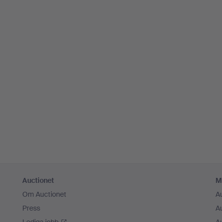
Auctionet
M
Om Auctionet
A
Press
A