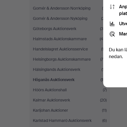
Anp
Gomér & Andersson Norrköping
(11)
pla
Gomér & Andersson Nyköping
(21)
Utv
Göteborgs Auktionsverk
(38)
Mar
Halmstads Auktionskammare
(44)
Handelslagret Auktionsservice
(12)
Du kan l
nedan.
Helsingborgs Auktionskammare
(70)
Hälsinglands Auktionsverk
(17)
Höganäs Auktionsverk
(12)
Höörs Auktionshall
(7)
Kalmar Auktionsverk
(20)
Karljohan Auktioner
(11)
Karlstad Hammarö Auktionsverk
(6)