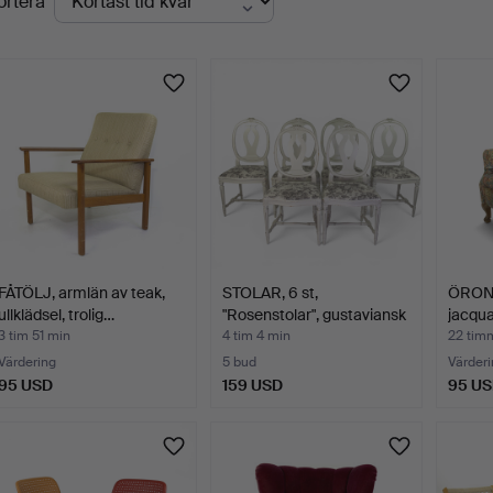
ortera
uktioner
FÅTÖLJ, armlän av teak,
STOLAR, 6 st,
ÖRON
ullklädsel, trolig…
"Rosenstolar", gustaviansk
jacqua
s…
190…
3 tim 51 min
4 tim 4 min
22 tim
Värdering
5 bud
Värderi
95 USD
159 USD
95 U