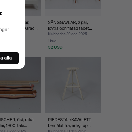
r.
AMAR, ett par,
SÄNGGAVLAR, 2 par,
ade, Swedish Grac…
lövträ och flätad tapet…
ingar
des 3 jan 2026
Klubbades 29 dec 2025
1 bud
SD
32 USD
a alla
SCHER, 6st, olika
PIEDESTAL/KAVALETT,
er, 1900-tale…
bemålat trä, enligt up…
des 13 dec 2025
Klubbades 10 dec 2025