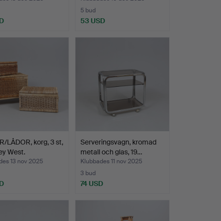
5 bud
D
53 USD
/LÅDOR, korg, 3 st,
Serveringsvagn, kromad
ey West.
metall och glas, 19…
des 13 nov 2025
Klubbades 11 nov 2025
3 bud
D
74 USD