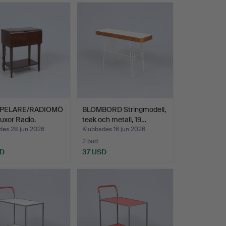
SPELARE/RADIOMÖ
BLOMBORD Stringmodell,
uxor Radio.
teak och metall, 19…
des 28 jun 2026
Klubbades 16 jun 2026
2 bud
SD
37 USD