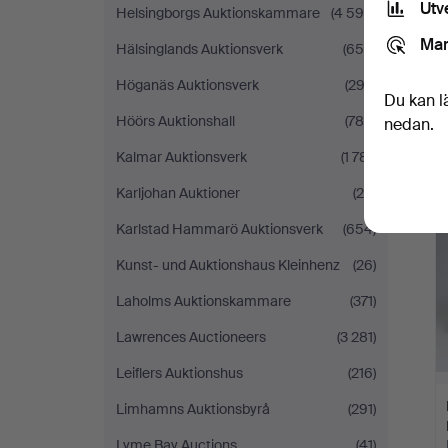
Utv
Helsingborgs Auktionskammare
(4 598)
Mar
Hälsinglands Auktionsverk
(655)
Höganäs Auktionsverk
(292)
Du kan l
Höörs Auktionshall
(780)
nedan.
Kalmar Auktionsverk
(1 781)
Karljohan Auktioner
(26)
Karlstad Hammarö Auktionsverk
(654)
Kunst- und Auktionshaus Kleinhenz
(26)
Laholms Auktionskammare
(371)
Lawrences Auctioneers
(3 281)
Leiflers Auktionshus
(216)
Limhamns Auktionsbyrå
(291)
Lyme Bay Auctions
(41)