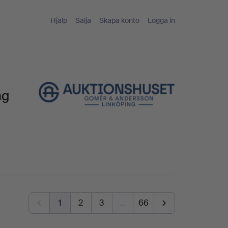
Hjälp
Sälja
Skapa konto
Logga in
ng
1
2
3
…
66