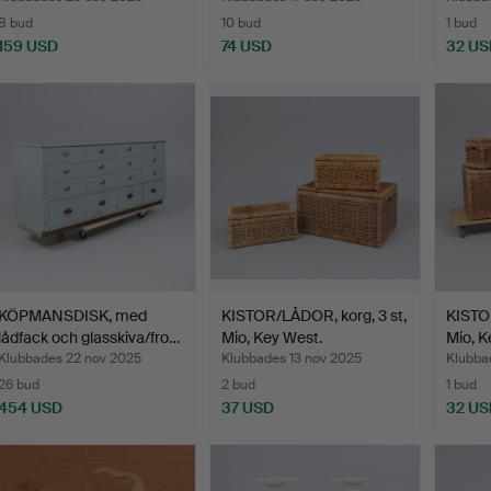
8 bud
10 bud
1 bud
159 USD
74 USD
32 US
KÖPMANSDISK, med
KISTOR/LÅDOR, korg, 3 st,
KISTOR
lådfack och glasskiva/fro…
Mio, Key West.
Mio, K
Klubbades 22 nov 2025
Klubbades 13 nov 2025
Klubba
26 bud
2 bud
1 bud
454 USD
37 USD
32 US