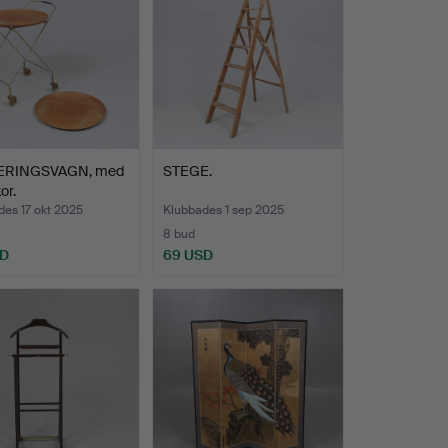
ERINGSVAGN, med
STEGE.
or.
es 17 okt 2025
Klubbades 1 sep 2025
8 bud
SD
69 USD