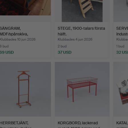
SÄNGRAM,
STEGE, 1900-talars första
SERV
MDF/spånskiva,
hälft.
indust
mahognybets, 19/20…
Klubbades 10 jun 2026
Klubbades 4 jun 2026
Klubba
8 bud
2 bud
1 bud
69 USD
37 USD
32 US
HERRBETJÄNT,
KORGBORD, lackerad
KATA