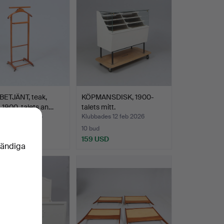
ETJÄNT, teak,
KÖPMANSDISK, 1900-
n, 1900-talets an…
talets mitt.
des 19 feb 2026
Klubbades 12 feb 2026
10 bud
SD
159 USD
vändiga