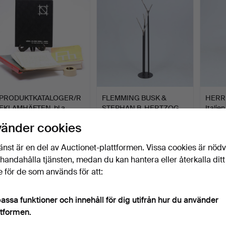
PRODUKTKATALOGER/R
FLEMMING BUSK &
HERRB
EKLAMHÄFTEN, bl.a.
STEPHAN B. HERTZOG.
Italie
Nesto…
Tambur…
Klubbades 4 mar 2026
Klubbades 20 feb 2026
Klubba
vänder cookies
1 bud
6 bud
7 bud
32 USD
148 USD
64 U
änst är en del av Auctionet-plattformen. Vissa cookies är nöd
illhandahålla tjänsten, medan du kan hantera eller återkalla ditt
 för de som används för att:
assa funktioner och innehåll för dig utifrån hur du använder
ttformen.