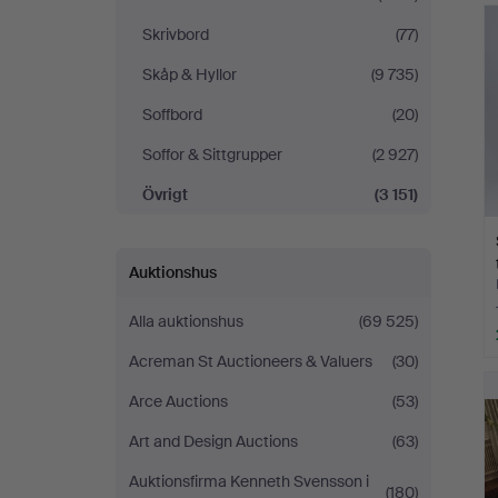
Skrivbord
(77)
Skåp & Hyllor
(9 735)
Soffbord
(20)
Soffor & Sittgrupper
(2 927)
Övrigt
(3 151)
Auktionshus
Alla auktionshus
(69 525)
Acreman St Auctioneers & Valuers
(30)
Arce Auctions
(53)
Art and Design Auctions
(63)
Auktionsfirma Kenneth Svensson i
(180)