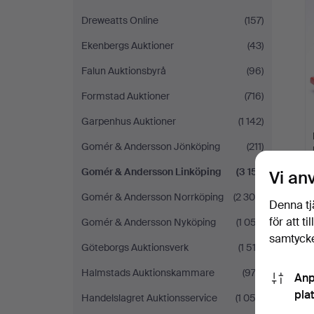
Dreweatts Online
(157)
Ekenbergs Auktioner
(43)
Falun Auktionsbyrå
(96)
Formstad Auktioner
(716)
Garpenhus Auktioner
(1 142)
Gomér & Andersson Jönköping
(211)
Gomér & Andersson Linköping
(3 151)
Vi an
Gomér & Andersson Norrköping
(2 308)
Denna tj
för att t
Gomér & Andersson Nyköping
(1 057)
samtycke
Göteborgs Auktionsverk
(1 512)
Halmstads Auktionskammare
(972)
Anp
pla
Handelslagret Auktionsservice
(1 052)