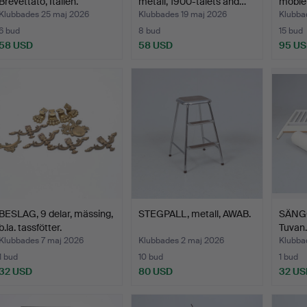
Brevettato, Italien.
metall, 1900-talets and…
möbler
Klubbades 25 maj 2026
Klubbades 19 maj 2026
Klubba
6 bud
8 bud
15 bud
58 USD
58 USD
95 U
BESLAG, 9 delar, mässing,
STEGPALL, metall, AWAB.
SÄNGGA
b.la. tassfötter.
Tuvan.
Klubbades 7 maj 2026
Klubbades 2 maj 2026
Klubba
1 bud
10 bud
1 bud
32 USD
80 USD
32 US