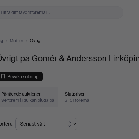
ng
/
Möbler
/
Övrigt
Övrigt på Gomér & Andersson Linköpi
Bevaka sökning
Pågående auktioner
Slutpriser
Se föremål du kan bjuda på
3 151 föremål
lutpriser
ortera