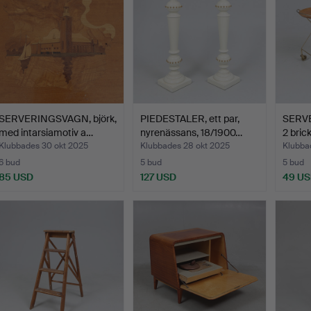
SERVERINGSVAGN, björk,
PIEDESTALER, ett par,
SERV
med intarsiamotiv a…
nyrenässans, 18/1900…
2 brick
Klubbades 30 okt 2025
Klubbades 28 okt 2025
Klubbad
6 bud
5 bud
5 bud
85 USD
127 USD
49 U