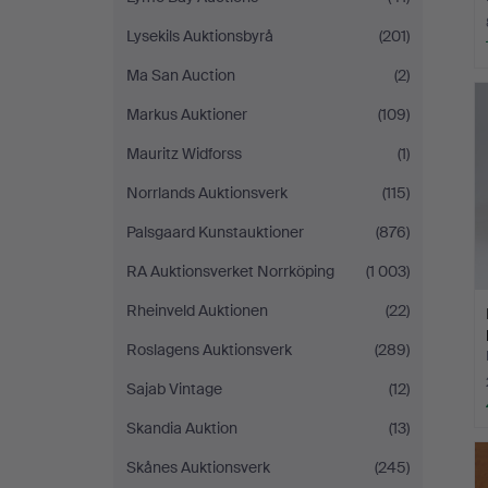
Lysekils Auktionsbyrå
(201)
Ma San Auction
(2)
Markus Auktioner
(109)
Mauritz Widforss
(1)
Norrlands Auktionsverk
(115)
Palsgaard Kunstauktioner
(876)
RA Auktionsverket Norrköping
(1 003)
Rheinveld Auktionen
(22)
Roslagens Auktionsverk
(289)
Sajab Vintage
(12)
Skandia Auktion
(13)
Skånes Auktionsverk
(245)