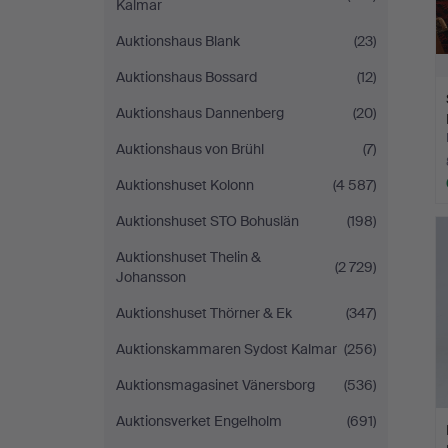
Kalmar
Auktionshaus Blank
(23)
Auktionshaus Bossard
(12)
Auktionshaus Dannenberg
(20)
Auktionshaus von Brühl
(7)
Auktionshuset Kolonn
(4 587)
Auktionshuset STO Bohuslän
(198)
Auktionshuset Thelin &
(2 729)
Johansson
Auktionshuset Thörner & Ek
(347)
Auktionskammaren Sydost Kalmar
(256)
Auktionsmagasinet Vänersborg
(536)
Auktionsverket Engelholm
(691)