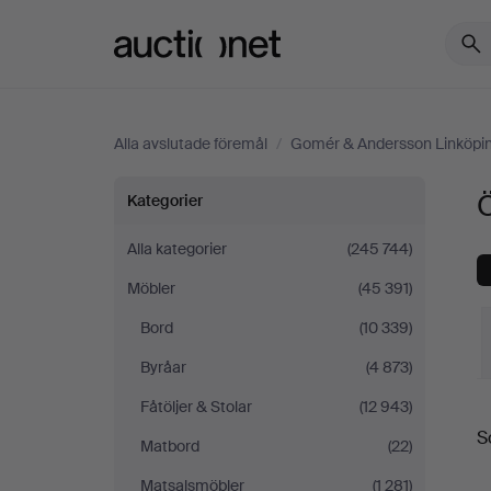
Auctionet.com
Alla avslutade föremål
/
Gomér & Andersson Linköpi
Övrigt
Kategorier
på
Alla kategorier
(245 744)
Möbler
(45 391)
Gomér
Bord
(10 339)
&
Byråar
(4 873)
Andersson
Fåtöljer & Stolar
(12 943)
S
S
Matbord
(22)
Linköping
Matsalsmöbler
(1 281)