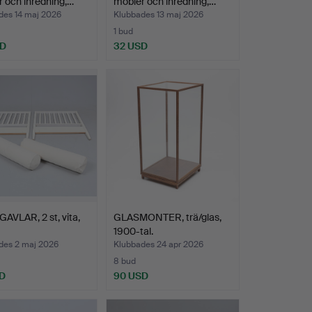
 och inredning,…
möbler och inredning,…
des 14 maj 2026
Klubbades 13 maj 2026
1 bud
SD
32 USD
VLAR, 2 st, vita,
GLASMONTER, trä/glas,
1900-tal.
des 2 maj 2026
Klubbades 24 apr 2026
8 bud
D
90 USD