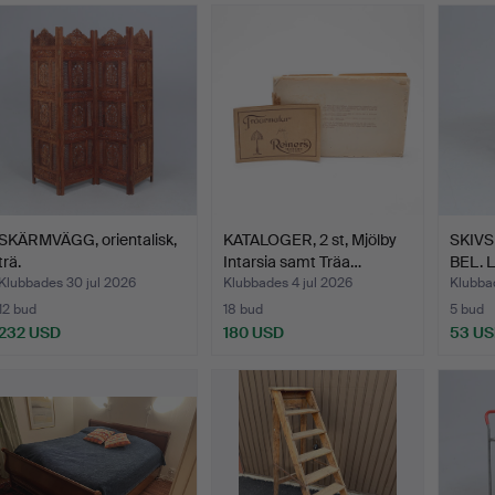
SKÄRMVÄGG, orientalisk,
KATALOGER, 2 st, Mjölby
SKIV
trä.
Intarsia samt Träa…
BEL. L
Klubbades 30 jul 2026
Klubbades 4 jul 2026
Klubba
12 bud
18 bud
5 bud
232 USD
180 USD
53 U