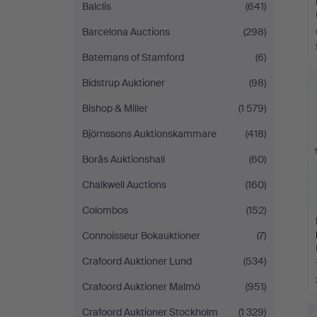
Balclis
(641)
Barcelona Auctions
(298)
Batemans of Stamford
(6)
Bidstrup Auktioner
(98)
Bishop & Miller
(1 579)
Björnssons Auktionskammare
(418)
Borås Auktionshall
(60)
Chalkwell Auctions
(160)
Colombos
(152)
Connoisseur Bokauktioner
(7)
Crafoord Auktioner Lund
(534)
Crafoord Auktioner Malmö
(951)
Crafoord Auktioner Stockholm
(1 329)