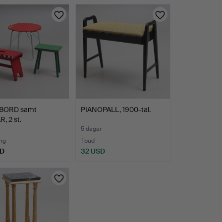
BORD samt
PIANOPALL, 1900-tal.
, 2 st.
r
5 dagar
ng
1 bud
SD
32 USD