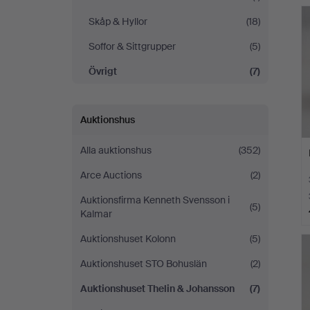
Skåp & Hyllor
(18)
Soffor & Sittgrupper
(5)
Övrigt
(7)
Auktionshus
Alla auktionshus
(352)
Arce Auctions
(2)
Auktionsfirma Kenneth Svensson i
(5)
Kalmar
Auktionshuset Kolonn
(5)
Auktionshuset STO Bohuslän
(2)
Auktionshuset Thelin & Johansson
(7)