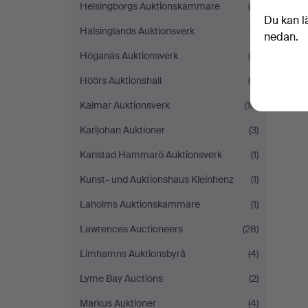
Helsingborgs Auktionskammare
(8)
Du kan l
Hälsinglands Auktionsverk
(7)
nedan.
Höganäs Auktionsverk
(4)
Höörs Auktionshall
(6)
Kalmar Auktionsverk
(10)
Karljohan Auktioner
(3)
Karlstad Hammarö Auktionsverk
(1)
Kunst- und Auktionshaus Kleinhenz
(1)
Laholms Auktionskammare
(1)
Lawrences Auctioneers
(28)
Limhamns Auktionsbyrå
(4)
Lyme Bay Auctions
(2)
Markus Auktioner
(4)