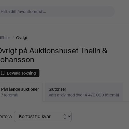
öbler
/
Övrigt
vrigt på Auktionshuset Thelin &
Johansson
Bevaka sökning
Pågående auktioner
Slutpriser
7 föremål
Vårt arkiv med över 4 470 000 föremål
Pågående
ortera
uktioner