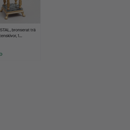
TAL, bronserat trä
enskivor, 1…
D