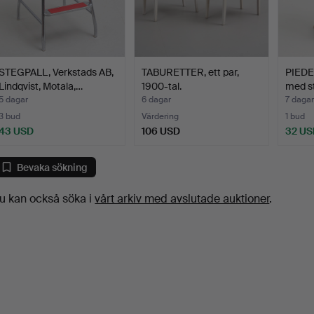
STEGPALL, Verkstads AB,
TABURETTER, ett par,
PIEDES
Lindqvist, Motala,…
1900-tal.
med st
5 dagar
6 dagar
7 dagar
3 bud
Värdering
1 bud
43 USD
106 USD
32 US
Bevaka sökning
u kan också söka i
vårt arkiv med avslutade auktioner
.