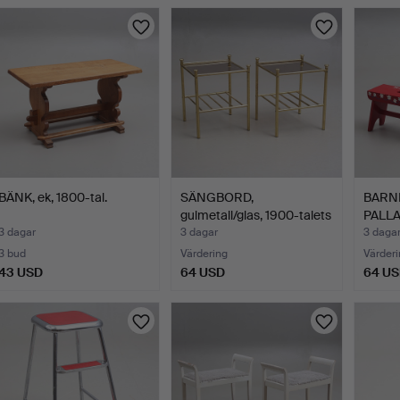
BÄNK, ek, 1800-tal.
SÄNGBORD,
BARN
gulmetall/glas, 1900-talets
PALLAR
sena…
3 dagar
3 dagar
3 daga
3 bud
Värdering
Värderi
43 USD
64 USD
64 U