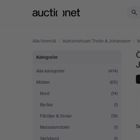
Auctionet.com
Alla föremål
/
Auktionshuset Thelin & Johansson
/
M
Ö
Övrigt
Kategorier
på
Alla kategorier
(414)
Möbler
(65)
Auktionshuset
Bord
(14)
Thelin
Byråar
(1)
&
Fåtöljer & Stolar
(18)
S
Matsalsmöbler
(1)
Johansson
a
Skrivbord
(1)