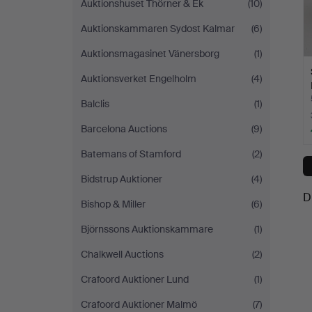
Auktionshuset Thörner & Ek
(10)
Auktionskammaren Sydost Kalmar
(6)
Auktionsmagasinet Vänersborg
(1)
Auktionsverket Engelholm
(4)
Balclis
(1)
Barcelona Auctions
(9)
Batemans of Stamford
(2)
Bidstrup Auktioner
(4)
D
Bishop & Miller
(6)
Björnssons Auktionskammare
(1)
Chalkwell Auctions
(2)
Crafoord Auktioner Lund
(1)
Crafoord Auktioner Malmö
(7)