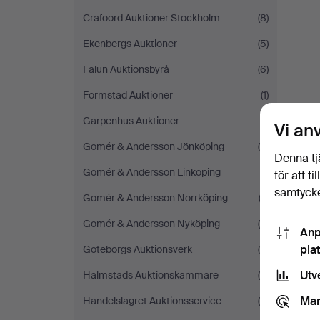
Crafoord Auktioner Stockholm
(8)
Ekenbergs Auktioner
(5)
Falun Auktionsbyrå
(6)
Formstad Auktioner
(1)
Garpenhus Auktioner
(1)
Vi an
Gomér & Andersson Jönköping
(6)
Denna tj
Gomér & Andersson Linköping
(1)
för att t
samtycke
Gomér & Andersson Norrköping
(3)
Gomér & Andersson Nyköping
(5)
Anp
pla
Göteborgs Auktionsverk
(4)
Utv
Halmstads Auktionskammare
(9)
Mar
Handelslagret Auktionsservice
(8)