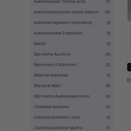
Auktionshuset Thörner & Ek
(7)
Auktionskammaren Sydost Kalmar
(6)
Auktionsmagasinet Vänersborg
(1)
Auktionsverket Engelholm
(1)
Balclis
(1)
Barcelona Auctions
(9)
Batemans of Stamford
(2)
Bidstrup Auktioner
(1)
D
Bishop & Miller
(8)
Björnssons Auktionskammare
(2)
Chalkwell Auctions
(2)
Crafoord Auktioner Lund
(1)
Crafoord Auktioner Malmö
(7)