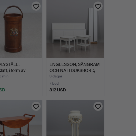
LYSTÄLL.
ENGLESSON, SÄNGRAM
lätt, i form av
OCH NATTDUKSBORD,
…
ETT P…
5 min
3 dagar
7 bud
USD
312 USD