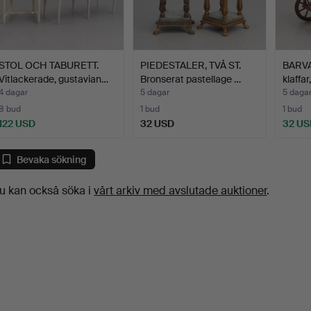
STOL OCH TABURETT.
PIEDESTALER, TVÅ ST.
BARVA
Vitlackerade, gustavian…
Bronserat pastellage …
klaffa
4 dagar
5 dagar
5 daga
8 bud
1 bud
1 bud
122 USD
32 USD
32 US
Bevaka sökning
u kan också söka i
vårt arkiv med avslutade auktioner
.