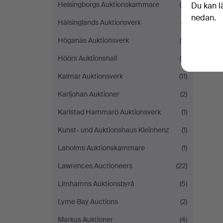
Helsingborgs Auktionskammare
(6)
Du kan l
nedan.
Hälsinglands Auktionsverk
(7)
Höganäs Auktionsverk
(4)
Höörs Auktionshall
(5)
Kalmar Auktionsverk
(11)
Karljohan Auktioner
(2)
Karlstad Hammarö Auktionsverk
(1)
Kunst- und Auktionshaus Kleinhenz
(1)
Laholms Auktionskammare
(1)
Lawrences Auctioneers
(22)
Limhamns Auktionsbyrå
(5)
Lyme Bay Auctions
(2)
Markus Auktioner
(4)