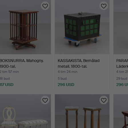
BOKSNURRA. Mahogny.
KASSAKISTA. Bemålad
PARAP
1900-tal.
metall. 1800-tal.
Läderk
kruthi
2 tim 57 min
4 tim 24 min
4 tim 2
18 bud
5 bud
29 bud
117 USD
296 USD
296 