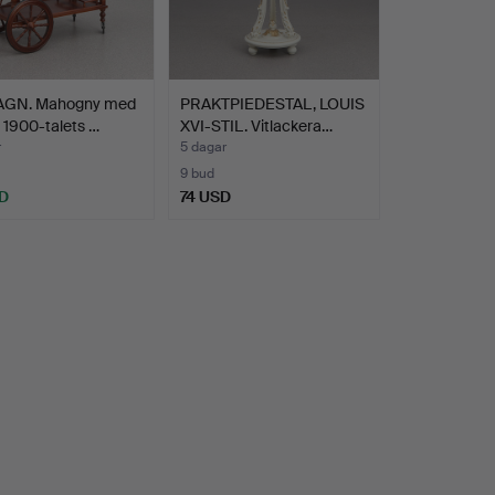
GN. Mahogny med
PRAKTPIEDESTAL, LOUIS
r, 1900-talets …
XVI-STIL. Vitlackera…
r
5 dagar
9 bud
D
74 USD