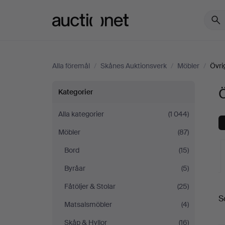
Auctionet.com
Alla föremål
/
Skånes Auktionsverk
/
Möbler
/
Övri
Övrigt
Ö
Kategorier
på
Alla kategorier
(1 044)
Möbler
(87)
Skånes
Bord
(15)
Auktionsverk
Byråar
(5)
Fåtöljer & Stolar
(25)
S
a
Matsalsmöbler
(4)
Skåp & Hyllor
(16)