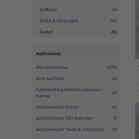
Soffbord
(4)
Soffor & Sittgrupper
(10)
Övrigt
(8)
Auktionshus
Alla auktionshus
(324)
Arce Auctions
(3)
Auktionsfirma Kenneth Svensson i
(7)
Kalmar
Auktionshuset Kolonn
(5)
Auktionshuset STO Bohuslän
(1)
Auktionshuset Thelin & Johansson
(7)