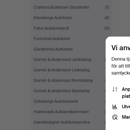
Crafoord Auktioner Stockholm
(7)
Ekenbergs Auktioner
(4)
Falun Auktionsbyrå
(11)
Formstad Auktioner
(1)
Vi an
Garpenhus Auktioner
(1)
Denna tj
Gomér & Andersson Jönköping
(6)
för att t
Gomér & Andersson Linköping
(1)
samtycke
Gomér & Andersson Norrköping
(3)
Anp
Gomér & Andersson Nyköping
(3)
pla
Göteborgs Auktionsverk
(3)
Utv
Halmstads Auktionskammare
(9)
Mar
Handelslagret Auktionsservice
(6)