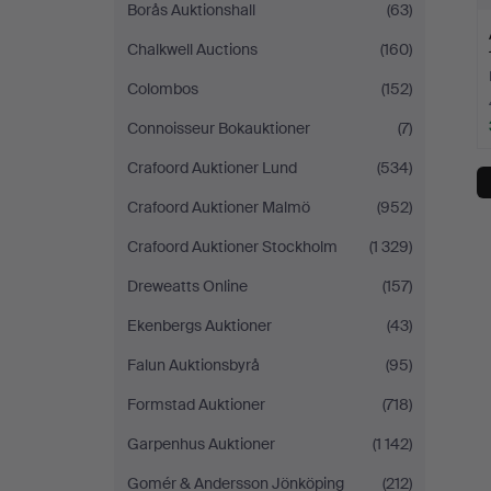
Borås Auktionshall
(63)
Chalkwell Auctions
(160)
Colombos
(152)
Connoisseur Bokauktioner
(7)
Crafoord Auktioner Lund
(534)
Crafoord Auktioner Malmö
(952)
Crafoord Auktioner Stockholm
(1 329)
Dreweatts Online
(157)
Ekenbergs Auktioner
(43)
Falun Auktionsbyrå
(95)
Formstad Auktioner
(718)
Garpenhus Auktioner
(1 142)
Gomér & Andersson Jönköping
(212)