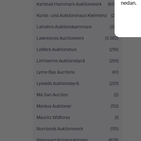
nedan.
Karlstad Hammarö Auktionsverk
(654)
Kunst- und Auktionshaus Kleinhenz
(26)
Laholms Auktionskammare
(371)
Lawrences Auctioneers
(3 282)
Leiflers Auktionshus
(216)
Limhamns Auktionsbyrå
(291)
Lyme Bay Auctions
(41)
Lysekils Auktionsbyrå
(201)
Ma San Auction
(2)
Markus Auktioner
(112)
Mauritz Widforss
(1)
Norrlands Auktionsverk
(115)
Palsgaard Kunstauktioner
(878)