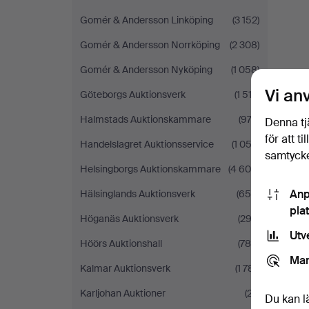
Gomér & Andersson Linköping
(3 152)
Gomér & Andersson Norrköping
(2 308)
Gomér & Andersson Nyköping
(1 058)
Vi an
Göteborgs Auktionsverk
(1 513)
Halmstads Auktionskammare
(972)
Denna tj
för att t
Handelslagret Auktionsservice
(1 052)
samtycke
Helsingborgs Auktionskammare
(4 600)
Anp
Hälsinglands Auktionsverk
(654)
pla
Höganäs Auktionsverk
(292)
Utv
Höörs Auktionshall
(780)
Mar
Kalmar Auktionsverk
(1 781)
Karljohan Auktioner
(27)
Du kan l