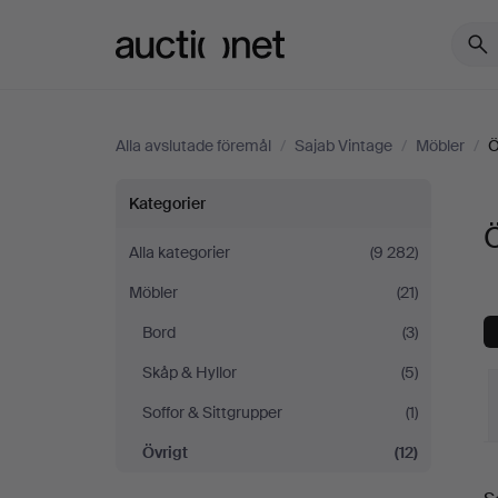
Auctionet.com
Alla avslutade föremål
/
Sajab Vintage
/
Möbler
/
Ö
Övrigt
Kategorier
Ö
på
Alla kategorier
(9 282)
Möbler
(21)
Sajab
Bord
(3)
Vintage
Skåp & Hyllor
(5)
Soffor & Sittgrupper
(1)
Övrigt
(12)
S