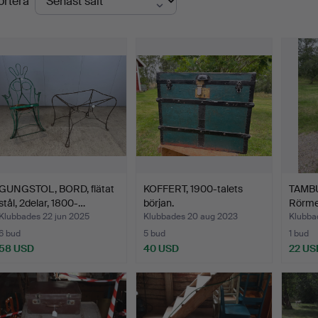
ortera
GUNGSTOL, BORD, flätat
KOFFERT, 1900-talets
TAMB
stål, 2delar, 1800-…
början.
Rörme
1900-
Klubbades 22 jun 2025
Klubbades 20 aug 2023
Klubba
6 bud
5 bud
1 bud
58 USD
40 USD
22 US