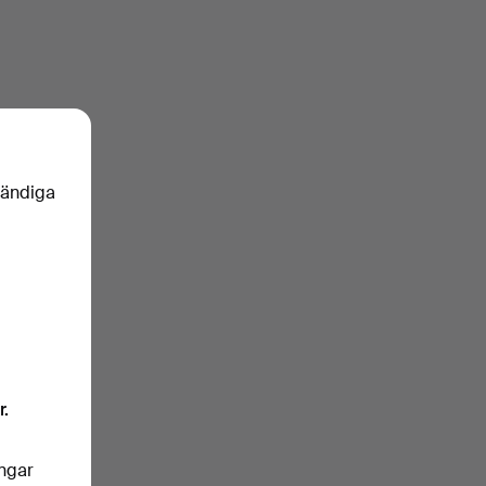
vändiga
r.
ingar