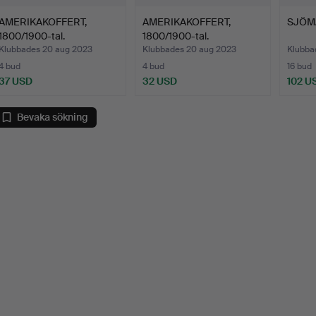
AMERIKAKOFFERT,
AMERIKAKOFFERT,
SJÖMA
1800/1900-tal.
1800/1900-tal.
Klubbades 20 aug 2023
Klubbades 20 aug 2023
Klubba
4 bud
4 bud
16 bud
37 USD
32 USD
102 U
Bevaka sökning