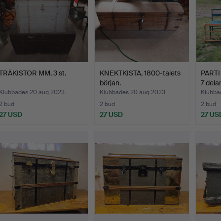
TRÄKISTOR MM, 3 st.
KNEKTKISTA, 1800-talets
PARTI
början.
7 delar
Klubbades 20 aug 2023
Klubbades 20 aug 2023
Klubba
2 bud
2 bud
2 bud
27 USD
27 USD
27 US