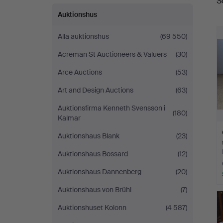
S
Auktionshus
Alla auktionshus
(69 550)
Acreman St Auctioneers & Valuers
(30)
Arce Auctions
(53)
Art and Design Auctions
(63)
Auktionsfirma Kenneth Svensson i
(180)
Kalmar
Auktionshaus Blank
(23)
Auktionshaus Bossard
(12)
Auktionshaus Dannenberg
(20)
Auktionshaus von Brühl
(7)
Auktionshuset Kolonn
(4 587)