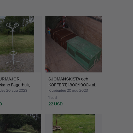
URMAJOR,
SJÖMANSKISTA och
kano Fagerhult,
KOFFERT, 1800/1900-tal.
tal…
des 20 aug 2023
Klubbades 20 aug 2023
1 bud
D
22 USD