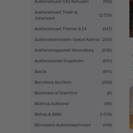
Auktionshuset STO Bohuslän
(198)
Auktionshuset Thelin &
(2 729)
Johansson
Auktionshuset Thörner & Ek
(347)
Auktionskammaren Sydost Kalmar
(256)
Auktionsmagasinet Vänersborg
(536)
Auktionsverket Engelholm
(691)
Balclis
(641)
Barcelona Auctions
(298)
Batemans of Stamford
(6)
Bidstrup Auktioner
(98)
Bishop & Miller
(1 579)
Björnssons Auktionskammare
(418)