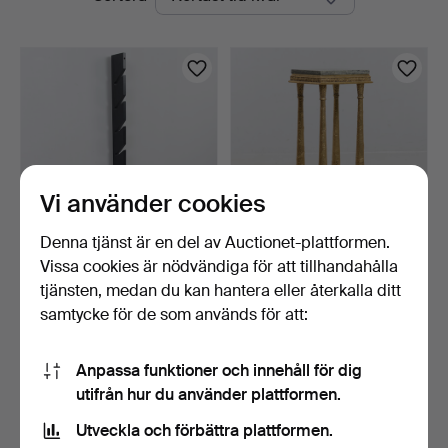
auktioner
Vi använder cookies
Denna tjänst är en del av Auctionet-plattformen.
Vissa cookies är nödvändiga för att tillhandahålla
JONAS BOHLIN.
PIEDESTAL, empirstil,
Tidningshylla, ''Magasin'', …
1900-talets andra de…
tjänsten, medan du kan hantera eller återkalla ditt
4 tim 9 min
23 timmar
samtycke för de som används för att:
4 bud
2 bud
69 USD
37 USD
Anpassa funktioner och innehåll för dig
utifrån hur du använder plattformen.
Bevaka sökning
Utveckla och förbättra plattformen.
Du kan också söka i
vårt arkiv med avslutade auktioner
.