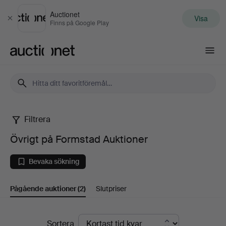
Auctionet
Visa
Stäng
Finns på Google Play
Auctionet.com
Filtrera
Övrigt
Övrigt på Formstad Auktioner
på
Bevaka sökning
Formstad
Pågående auktioner
(2)
Slutpriser
Auktioner
Pågående
Sortera