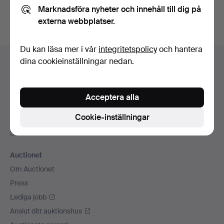
Marknadsföra nyheter och innehåll till dig på
externa webbplatser.
Du kan läsa mer i vår
integritetspolicy
och hantera
Sidfotsnavigation
dina cookieinställningar nedan.
Hjälp och kontakt
Kontakta support
Alla auktionshus
Acceptera alla
Betalningsalternativ
Cookie-inställningar
Vi skickar med
Sociala medier
Auctionet
Om Auctionet
Press
Lediga jobb
Anslut ditt auktionshus