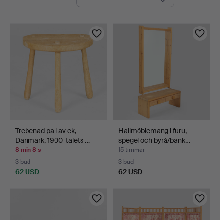
auktioner
Trebenad pall av ek,
Hallmöblemang i furu,
Danmark, 1900-talets …
spegel och byrå/bänk…
8 min 8 s
15 timmar
3 bud
3 bud
62 USD
62 USD