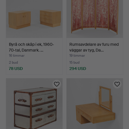
Byrå och skåp i ek, 1960-
Rumsavdelare av furu med
70-tal, Danmark. …
väggar av tyg, Da…
16 timmar
19 timmar
2 bud
15 bud
78 USD
294 USD