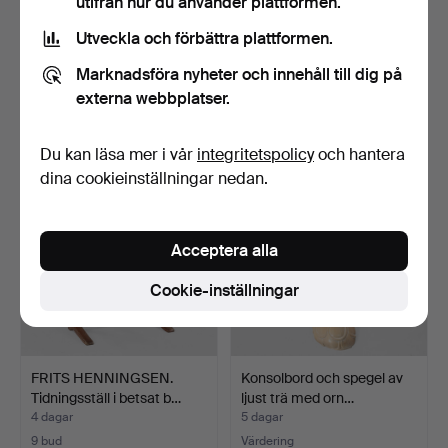
utifrån hur du använder plattformen.
Utveckla och förbättra plattformen.
Sidbord av lackerad alm
AKSEL KJERSGAARD.
med lådor, skåp oc…
Entrémöbel med byrå och
Marknadsföra nyheter och innehåll till dig på
…
4 dagar
4 dagar
externa webbplatser.
10 bud
3 bud
248 USD
70 USD
Du kan läsa mer i vår
integritetspolicy
och hantera
dina cookieinställningar nedan.
Acceptera alla
Cookie-inställningar
FRITS HENNINGSEN.
Konsolbord och spegel av
Tidningsställ i betsat b…
ljust trä med orn…
4 dagar
5 dagar
9 bud
Värdering