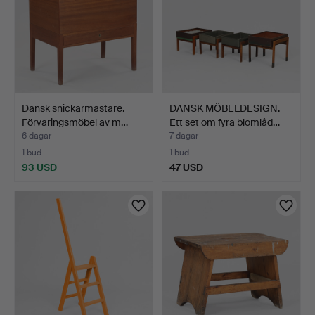
Dansk snickarmästare.
DANSK MÖBELDESIGN.
Förvaringsmöbel av m…
Ett set om fyra blomlåd…
6 dagar
7 dagar
1 bud
1 bud
93 USD
47 USD