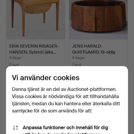
ERIK SEVERIN RISAGER-
JENS HARALD
HANSEN. Sybord i jaka…
QUISTGAARD. 18-sidig
salladssk…
4 dagar
4 dagar
3 bud
7 bud
155 USD
111 USD
Vi använder cookies
Denna tjänst är en del av Auctionet-plattformen.
Vissa cookies är nödvändiga för att tillhandahålla
tjänsten, medan du kan hantera eller återkalla ditt
samtycke för de som används för att:
Anpassa funktioner och innehåll för dig