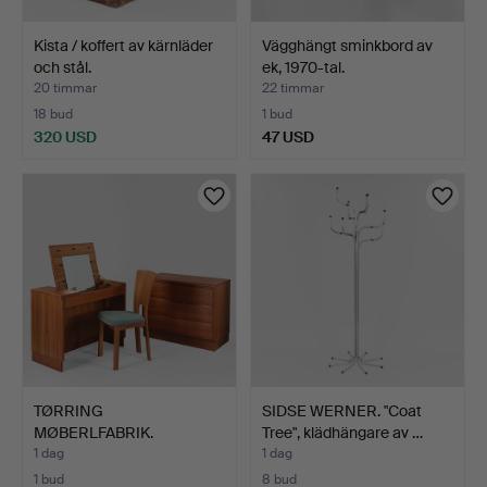
Kista / koffert av kärnläder
Vägghängt sminkbord av
och stål.
ek, 1970-tal.
20 timmar
22 timmar
18 bud
1 bud
320 USD
47 USD
TØRRING
SIDSE WERNER. "Coat
MØBERLFABRIK.
Tree", klädhängare av …
Sminkbord, byrå samt…
1 dag
1 dag
1 bud
8 bud