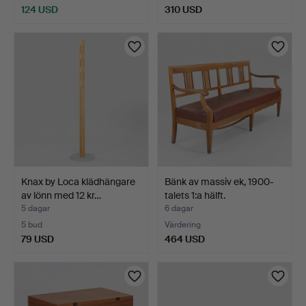
124 USD
310 USD
Knax by Loca klädhängare
Bänk av massiv ek, 1900-
av lönn med 12 kr…
talets 1:a hälft.
5 dagar
6 dagar
5 bud
Värdering
79 USD
464 USD