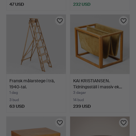
47 USD
232 USD
Fransk målarstege i trä,
KAI KRISTIANSEN.
1940-tal.
Tidningsställ i massiv ek…
1 dag
3 dagar
3 bud
14 bud
63 USD
239 USD