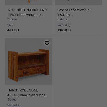
BENEDICTE & POUL ERIK
Stor pall / bord av furu.
FIND: 'Hindevadgaard…
1900-tal.
7 dagar
8 dagar
1 bud
Värdering
47 USD
186 USD
HANS FRYDENDAL
(F.1939). Bänk/hylla "Chris…
9 dagar
Värdering