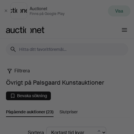
Auctionet
Visa
Stäng
Finns på Google Play
Auctionet.com
Filtrera
Övrigt
Övrigt på Palsgaard Kunstauktioner
på
Bevaka sökning
Palsgaard
Pågående auktioner
(23)
Slutpriser
Kunstauktioner
Pågående
Sortera