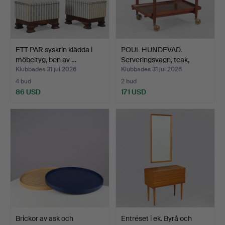
ETT PAR syskrin klädda i
POUL HUNDEVAD.
möbeltyg, ben av …
Serveringsvagn, teak,
Vamdr…
Klubbades 31 jul 2026
Klubbades 31 jul 2026
4 bud
2 bud
86 USD
171 USD
Brickor av ask och
Entréset i ek. Byrå och