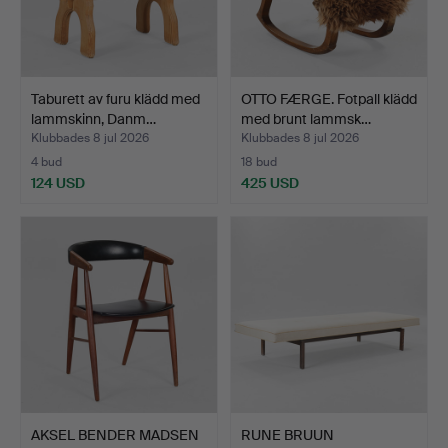
Taburett av furu klädd med
OTTO FÆRGE. Fotpall klädd
lammskinn, Danm…
med brunt lammsk…
Klubbades 8 jul 2026
Klubbades 8 jul 2026
4 bud
18 bud
124 USD
425 USD
AKSEL BENDER MADSEN
RUNE BRUUN