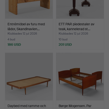
Entrémöbel av furu med
ETT PAR piedestaler av
lådor, Skandinavien…
teak, kannelerad st…
Klubbades 12 jul 2026
Klubbades 12 jul 2026
4 bud
10 bud
186 USD
201 USD
Daybed med ramme och
Børge Mogensen. Par