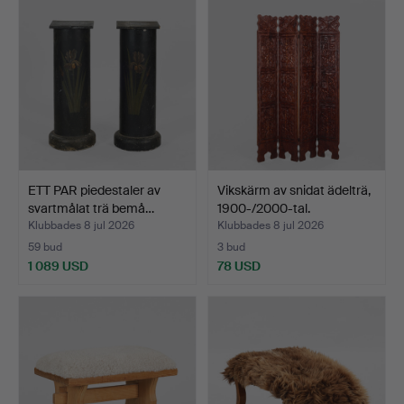
ETT PAR piedestaler av
Vikskärm av snidat ädelträ,
svartmålat trä bemå…
1900-/2000-tal.
Klubbades 8 jul 2026
Klubbades 8 jul 2026
59 bud
3 bud
1 089 USD
78 USD