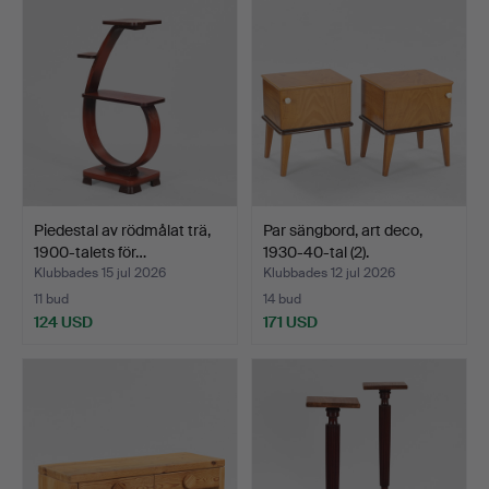
Piedestal av rödmålat trä,
Par sängbord, art deco,
1900-talets för…
1930-40-tal (2).
Klubbades 15 jul 2026
Klubbades 12 jul 2026
11 bud
14 bud
124 USD
171 USD