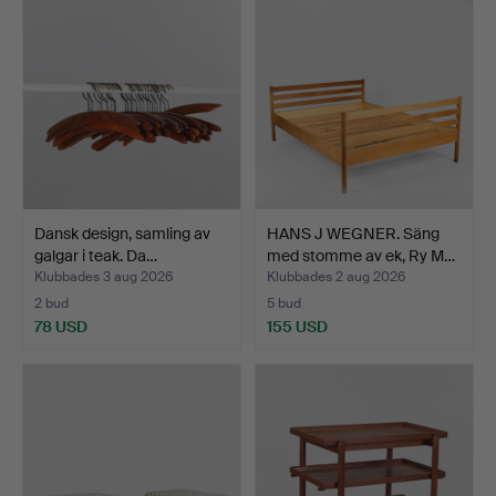
Dansk design, samling av
HANS J WEGNER. Säng
galgar i teak. Da…
med stomme av ek, Ry M…
Klubbades 3 aug 2026
Klubbades 2 aug 2026
2 bud
5 bud
78 USD
155 USD