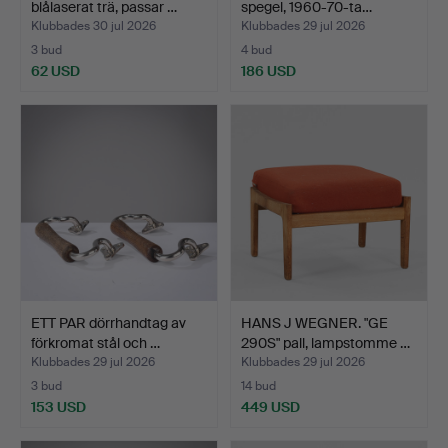
blålaserat trä, passar …
spegel, 1960-70-ta…
Klubbades 30 jul 2026
Klubbades 29 jul 2026
3 bud
4 bud
62 USD
186 USD
ETT PAR dörrhandtag av
HANS J WEGNER. "GE
förkromat stål och …
290S" pall, lampstomme …
Klubbades 29 jul 2026
Klubbades 29 jul 2026
3 bud
14 bud
153 USD
449 USD