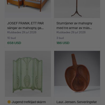
JOSEF FRANK. ETT PAR
Stumtjener av mahogny
sängar av mahogny, ga…
med tre armar av mäs…
Klubbades 29 jul 2026
Klubbades 29 jul 2026
10 bud
3 bud
658 USD
186 USD
Jugend treflöjad skärm
Laur. Jensen. Serveringsfat