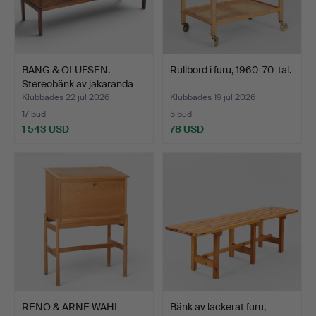
BANG & OLUFSEN.
Rullbord i furu, 1960-70-tal.
Stereobänk av jakaranda
me…
Klubbades 22 jul 2026
Klubbades 19 jul 2026
17 bud
5 bud
1 543 USD
78 USD
RENO & ARNE WAHL
Bänk av lackerat furu,