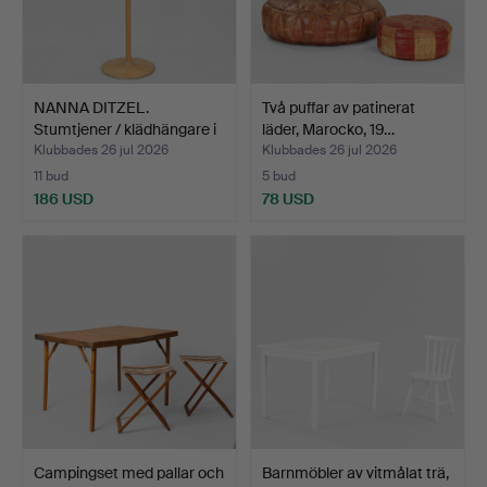
NANNA DITZEL.
Två puffar av patinerat
Stumtjener / klädhängare i
läder, Marocko, 19…
b…
Klubbades 26 jul 2026
Klubbades 26 jul 2026
11 bud
5 bud
186 USD
78 USD
Campingset med pallar och
Barnmöbler av vitmålat trä,