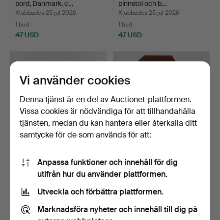
bord, Danmark, c…
pinnstol och b…
Klubbades 25 jul 2026
Klubbades 25 jul 2026
1 bud
1 bud
47 USD
47 USD
Vi använder cookies
Denna tjänst är en del av Auctionet-plattformen.
Vissa cookies är nödvändiga för att tillhandahålla
tjänsten, medan du kan hantera eller återkalla ditt
samtycke för de som används för att:
MAGNUS OLESEN.
Barmöbel / salongbord i
Anpassa funktioner och innehåll för dig
Stumtjener - klädhängare
mahogny, empirefor…
utifrån hur du använder plattformen.
av…
Klubbades 23 jul 2026
Klubbades 23 jul 2026
2 bud
8 bud
Utveckla och förbättra plattformen.
78 USD
155 USD
Marknadsföra nyheter och innehåll till dig på