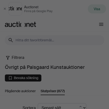
Auctionet
Visa
Stäng
Finns på Google Play
Auctionet.com
Filtrera
Övrigt
Övrigt på Palsgaard Kunstauktioner
på
Bevaka sökning
Palsgaard
Pågående auktioner
Slutpriser
(877)
Kunstauktioner
Slutpriser
Sortera