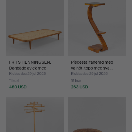
FRITS HENNINGSEN.
Piedestal fanerad med
Dagbädd av ek med
valnöt, topp med sva…
avsmal…
Klubbades 29 jul 2026
Klubbades 29 jul 2026
11 bud
15 bud
480 USD
263 USD