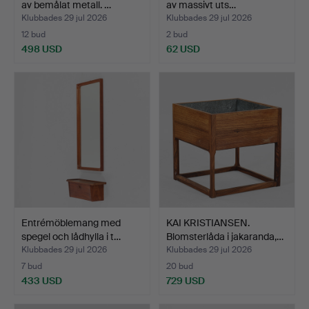
av bemålat metall. …
av massivt uts…
Klubbades 29 jul 2026
Klubbades 29 jul 2026
12 bud
2 bud
498 USD
62 USD
Utvalt
föremål
Entrémöblemang med
KAI KRISTIANSEN.
spegel och lådhylla i t…
Blomsterlåda i jakaranda,…
Klubbades 29 jul 2026
Klubbades 29 jul 2026
7 bud
20 bud
433 USD
729 USD