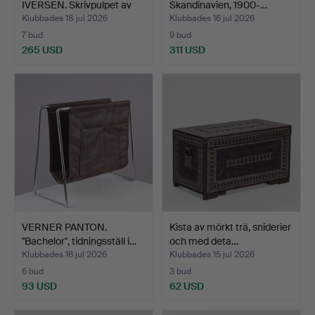
IVERSEN. Skrivpulpet av
Skandinavien, 1900-…
e…
Klubbades 18 jul 2026
Klubbades 16 jul 2026
7 bud
9 bud
265 USD
311 USD
VERNER PANTON.
Kista av mörkt trä, sniderier
"Bachelor", tidningsställ i…
och med deta…
Klubbades 16 jul 2026
Klubbades 15 jul 2026
6 bud
3 bud
93 USD
62 USD