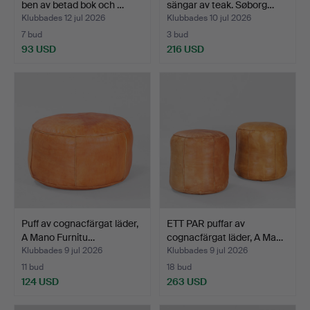
ben av betad bok och …
sängar av teak. Søborg…
Klubbades 12 jul 2026
Klubbades 10 jul 2026
7 bud
3 bud
93 USD
216 USD
Puff av cognacfärgat läder,
ETT PAR puffar av
A Mano Furnitu…
cognacfärgat läder, A Ma…
Klubbades 9 jul 2026
Klubbades 9 jul 2026
11 bud
18 bud
124 USD
263 USD