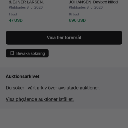
& EJNER LARSEN.
JOHANSEN. Daybed klädd
TILLSK…
i knapps…
Klubbades 8 jul 2026
Klubbades 8 jul 2026
1 bud
16 bud
47 USD
696 USD
Visa fler föremål
Bevaka sökning
Auktionsarkivet
Du söker i vårt arkiv över avslutade auktioner.
Visa pågående auktioner istället.