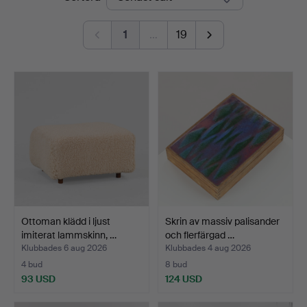
1
…
19
Ottoman klädd i ljust
Skrin av massiv palisander
imiterat lammskinn, …
och flerfärgad …
Klubbades 6 aug 2026
Klubbades 4 aug 2026
4 bud
8 bud
93 USD
124 USD