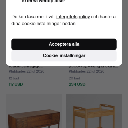
externa webbplatser.
Du kan läsa mer i vår
integritetspolicy
och hantera
dina cookieinställningar nedan.
Acceptera alla
Cookie-inställningar
Avlångt och triangulärt
JOHNNY MATTSSON
teakfat, antaglige…
(1906-70). Avlång bricka a…
Klubbades 22 jul 2026
Klubbades 22 jul 2026
12 bud
20 bud
117 USD
234 USD