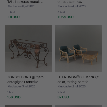
TAL. Lackerad metall, …
ett par, samtida.
Klubbades 6 jul 2026
Klubbades 4 jul 2026
11 bud
5 bud
101 USD
1 054 USD
KONSOLBORD, gjutjärn,
UTERUMSMÖBLEMANG, 3
antagligen Frankrike…
delar, rotting, samtid…
Klubbades 3 jul 2026
Klubbades 2 jul 2026
1 bud
2 bud
159 USD
37 USD