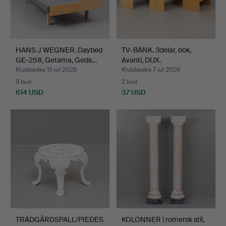
HANS J WEGNER. Daybed
TV-BÄNK. 3delar, bok,
GE-258, Getama, Geds…
Avanti, DUX.
Klubbades 15 jul 2026
Klubbades 7 jul 2026
9 bud
2 bud
614 USD
37 USD
TRÄDGÅRDSPALL/PIEDES
KOLONNER i romersk stil,