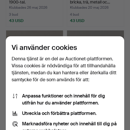
1900-tal.
bricka, trä, metall oc…
Klubbades 26 maj 2026
Klubbades 20 maj 2026
3 bud
4 bud
43 USD
43 USD
Vi använder cookies
Denna tjänst är en del av Auctionet-plattformen.
Vissa cookies är nödvändiga för att tillhandahålla
tjänsten, medan du kan hantera eller återkalla ditt
samtycke för de som används för att:
BARVAGN, rotting och
DOKUMENTSKÅP, rotfanér,
Anpassa funktioner och innehåll för dig
Perstorpsskiva, 1900-…
1900-talets första…
utifrån hur du använder plattformen.
Klubbades 17 maj 2026
Klubbades 15 maj 2026
2 bud
12 bud
Utveckla och förbättra plattformen.
43 USD
101 USD
Marknadsföra nyheter och innehåll till dig på