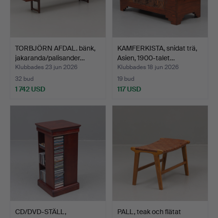
TORBJÖRN AFDAL. bänk,
KAMFERKISTA, snidat trä,
jakaranda/palisander…
Asien, 1900-talet…
Klubbades 23 jun 2026
Klubbades 18 jun 2026
32 bud
19 bud
1 742 USD
117 USD
CD/DVD-STÄLL,
PALL, teak och flätat