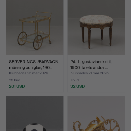
SERVERINGS-/BARVAGN,
PALL, gustaviansk stil,
mässing och glas, 190…
1900-talets andra …
Klubbades 25 mar 2026
Klubbades 21 mar 2026
25 bud
1 bud
201 USD
32 USD