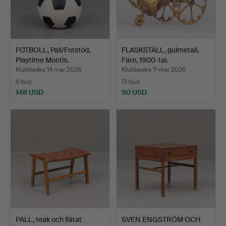
FOTBOLL, Pall/Fotstöd,
FLASKSTÄLL, gulmetall,
Playtime Montis.
Färe, 1900-tal.
Klubbades 14 mar 2026
Klubbades 11 mar 2026
6 bud
13 bud
148 USD
90 USD
PALL, teak och flätat
SVEN ENGSTRÖM OCH