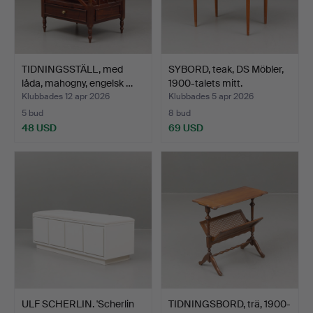
TIDNINGSSTÄLL, med
SYBORD, teak, DS Möbler,
låda, mahogny, engelsk …
1900-talets mitt.
Klubbades 12 apr 2026
Klubbades 5 apr 2026
5 bud
8 bud
48 USD
69 USD
ULF SCHERLIN. 'Scherlin
TIDNINGSBORD, trä, 1900-