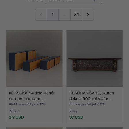
1
…
24
KÖKSSKÅP, 4 delar, fanér
KLÄDHÄNGARE, skuren
och laminat, samt…
dekor, 1900-talets för…
Klubbades 28 jul 2026
Klubbades 24 jul 2026
27 bud
2 bud
217 USD
37 USD