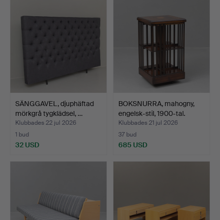
SÄNGGAVEL, djuphäftad
BOKSNURRA, mahogny,
mörkgrå tygklädsel, …
engelsk-stil, 1900-tal.
Klubbades 22 jul 2026
Klubbades 21 jul 2026
1 bud
37 bud
32 USD
685 USD