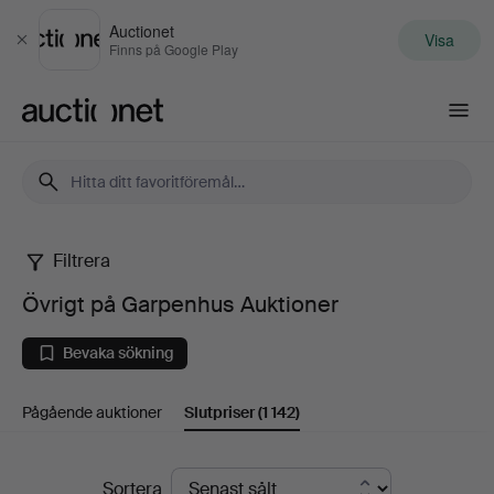
Auctionet
Visa
Stäng
Finns på Google Play
Auctionet.com
Filtrera
Övrigt
Övrigt på Garpenhus Auktioner
på
Bevaka sökning
Garpenhus
Pågående auktioner
Slutpriser
(1 142)
Auktioner
Slutpriser
Sortera