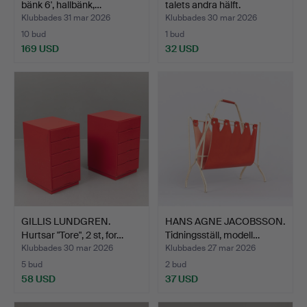
bänk 6', hallbänk,…
talets andra hälft.
Klubbades 31 mar 2026
Klubbades 30 mar 2026
10 bud
1 bud
169 USD
32 USD
GILLIS LUNDGREN.
HANS AGNE JACOBSSON.
Hurtsar "Tore", 2 st, for…
Tidningsställ, modell…
Klubbades 30 mar 2026
Klubbades 27 mar 2026
5 bud
2 bud
58 USD
37 USD