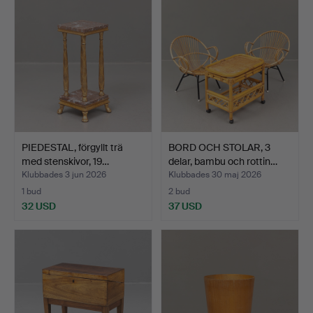
PIEDESTAL, förgyllt trä
BORD OCH STOLAR, 3
med stenskivor, 19…
delar, bambu och rottin…
Klubbades 3 jun 2026
Klubbades 30 maj 2026
1 bud
2 bud
32 USD
37 USD