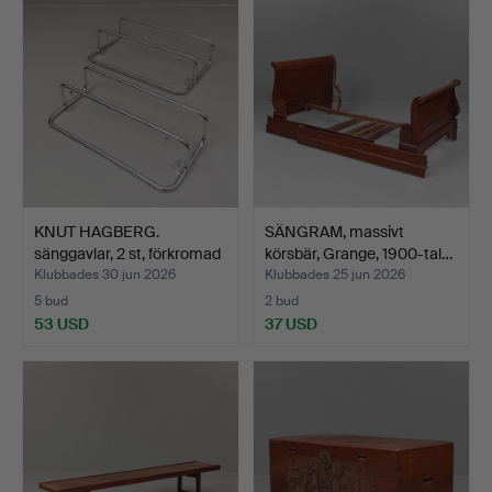
KNUT HAGBERG.
SÄNGRAM, massivt
sänggavlar, 2 st, förkromad
körsbär, Grange, 1900-tal…
…
Klubbades 30 jun 2026
Klubbades 25 jun 2026
5 bud
2 bud
53 USD
37 USD