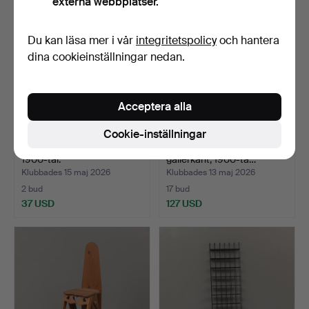
externa webbplatser.
Du kan läsa mer i vår
integritetspolicy
och hantera
dina cookieinställningar nedan.
Acceptera alla
Cookie-inställningar
LITEN KISTA, bemålat trä,
BLOMBORD, bemålat trä,
1900-tal.
gallerkant, 1900-ta…
Klubbades 15 maj 2026
Klubbades 13 maj 2026
2 bud
17 bud
37 USD
127 USD