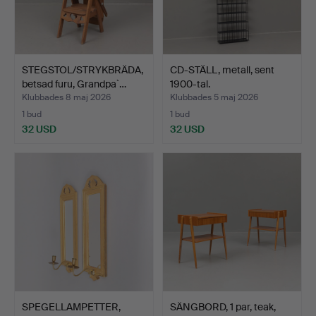
STEGSTOL/STRYKBRÄDA,
CD-STÄLL, metall, sent
betsad furu, Grandpa`…
1900-tal.
Klubbades 8 maj 2026
Klubbades 5 maj 2026
1 bud
1 bud
32 USD
32 USD
SPEGELLAMPETTER,
SÄNGBORD, 1 par, teak,