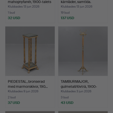
mahognyfanér, 1900-talets
kärnläder, samtida.
se…
Klubbades 13 jun 2026
Klubbades 13 jun 2026
1 bud
19 bud
32 USD
137 USD
PIEDESTAL, bronserad
TAMBURMAJOR,
med marmorskivor, 190…
gulmetall/lövträ, 1900-
talets…
Klubbades 9 jun 2026
Klubbades 3 jun 2026
2 bud
3 bud
37 USD
43 USD