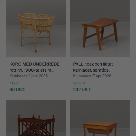
KORG MED UNDERREDE,
PALL, teak och flätat
rotting, 1900-talets m…
kärnläder, samtida.
Klubbades 21 apr 2026
Klubbades 17 apr 2026
7 bud
23 bud
66 USD
232 USD