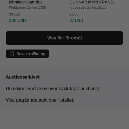
kärnläder, samtida.
GUNNAR MYRSTRAND,
sängbo…
Klubbades 25 feb 2026
Klubbades 25 feb 2026
33 bud
2 bud
338 USD
37 USD
Visa fler föremål
Bevaka sökning
Auktionsarkivet
Du söker i vårt arkiv över avslutade auktioner.
Visa pågående auktioner istället.