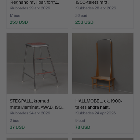
'Regnaholm', 1 par, förgy…
1900-talets mitt.
Klubbades 29 apr 2026
Klubbades 28 apr 2026
17 bud
26 bud
253 USD
253 USD
STEGPALL, kromad
HALLMÖBEL, ek, 1900-
metall/laminat, AWAB, 190…
talets andra hälft.
Klubbades 24 apr 2026
Klubbades 24 apr 2026
2 bud
9 bud
37 USD
78 USD