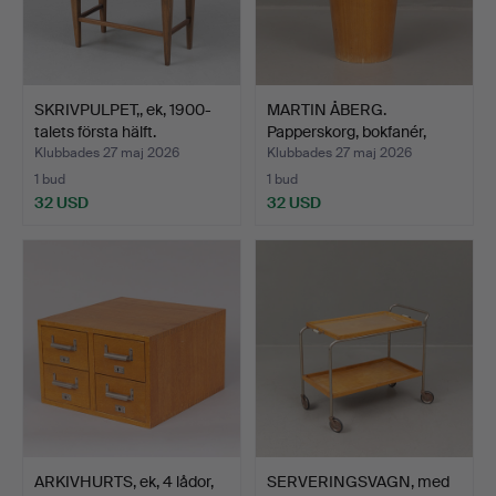
SKRIVPULPET,, ek, 1900-
MARTIN ÅBERG.
talets första hälft.
Papperskorg, bokfanér,
Serve…
Klubbades 27 maj 2026
Klubbades 27 maj 2026
1 bud
1 bud
32 USD
32 USD
ARKIVHURTS, ek, 4 lådor,
SERVERINGSVAGN, med