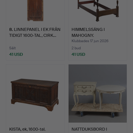
8
.
LINNEPANEL I EK FRÅN
HIMMELSSÄNG I
TIDIGT 1600-TAL, CIRK…
MAHOGNY.
Klubbades 17 jun 2026
Sålt
2 bud
41 USD
41 USD
KISTA, ek, 1600-tal.
NATTDUKSBORD I