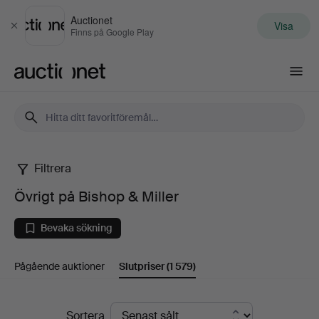
Auctionet
Visa
Stäng
Finns på Google Play
Auctionet.com
Filtrera
Övrigt
Övrigt på Bishop & Miller
på
Bevaka sökning
Bishop
Pågående auktioner
Slutpriser
(1 579)
&
Miller
Slutpriser
Sortera