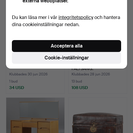
externa webbplatser.
föremål
Du kan läsa mer i vår
integritetspolicy
och hantera
dina cookieinställningar nedan.
Acceptera alla
Cookie-inställningar
MÖBELURVAL (5).
VIKTORIANSK FÄLLBAR
FÄLTSÄNG.
Klubbades 30 jun 2026
Klubbades 28 jun 2026
1 bud
13 bud
34 USD
108 USD