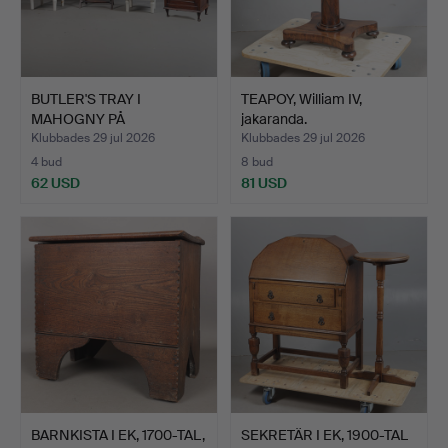
BUTLER'S TRAY I
TEAPOY, William IV,
MAHOGNY PÅ
jakaranda.
UNDERREDE FRÅN …
Klubbades 29 jul 2026
Klubbades 29 jul 2026
4 bud
8 bud
62 USD
81 USD
BARNKISTA I EK, 1700-TAL,
SEKRETÄR I EK, 1900-TAL