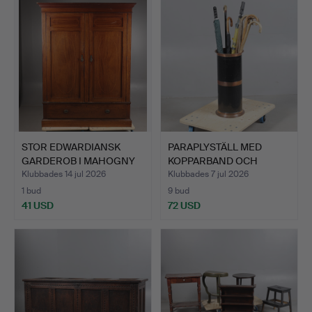
STOR EDWARDIANSK
PARAPLYSTÄLL MED
GARDEROB I MAHOGNY
KOPPARBAND OCH
MED TV…
INNEHÅLL.
Klubbades 14 jul 2026
Klubbades 7 jul 2026
1 bud
9 bud
41 USD
72 USD