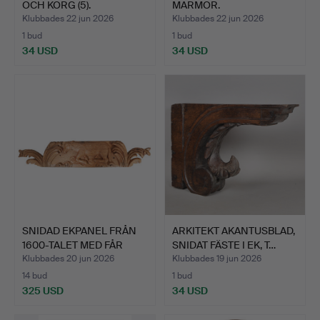
OCH KORG (5).
MARMOR.
Klubbades 22 jun 2026
Klubbades 22 jun 2026
1 bud
1 bud
34 USD
34 USD
SNIDAD EKPANEL FRÅN
ARKITEKT AKANTUSBLAD,
1600-TALET MED FÅR
SNIDAT FÄSTE I EK, T…
ELL…
Klubbades 20 jun 2026
Klubbades 19 jun 2026
14 bud
1 bud
325 USD
34 USD