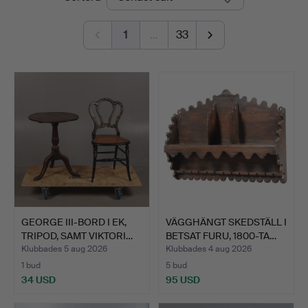
1
…
33
GEORGE III-BORD I EK,
VÄGGHÄNGT SKEDSTÄLL I
TRIPOD, SAMT VIKTORI…
BETSAT FURU, 1800-TA…
Klubbades 5 aug 2026
Klubbades 4 aug 2026
1 bud
5 bud
34 USD
95 USD