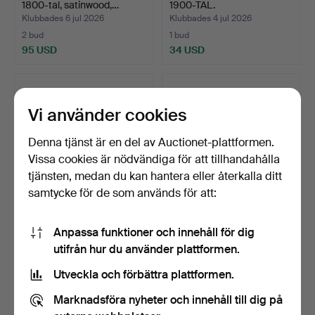
1800-tal, satinwood,…
1900-TAL.
Klubbades 6 jul 2026
Klubbades 4 jul 2026
2 bud
1 bud
95 USD
34 USD
Vi använder cookies
Denna tjänst är en del av Auctionet-plattformen.
Vissa cookies är nödvändiga för att tillhandahålla
tjänsten, medan du kan hantera eller återkalla ditt
samtycke för de som används för att:
MULE CHEST, ek,
KISTA I EK, SENT 1600-
Anpassa funktioner och innehåll för dig
Charles II, omkring 1680.
TAL.
utifrån hur du använder plattformen.
Klubbades 2 jul 2026
Klubbades 1 jul 2026
2 bud
8 bud
Utveckla och förbättra plattformen.
270 USD
108 USD
Marknadsföra nyheter och innehåll till dig på
Utvalt