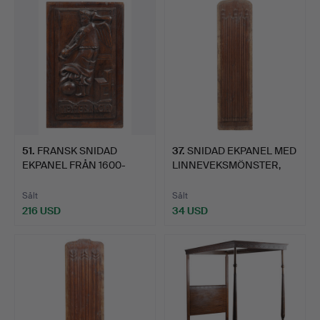
51
.
FRANSK SNIDAD
37
.
SNIDAD EKPANEL MED
EKPANEL FRÅN 1600-
LINNEVEKSMÖNSTER,
TALET FÖRE…
1600-…
Sålt
Sålt
216 USD
34 USD