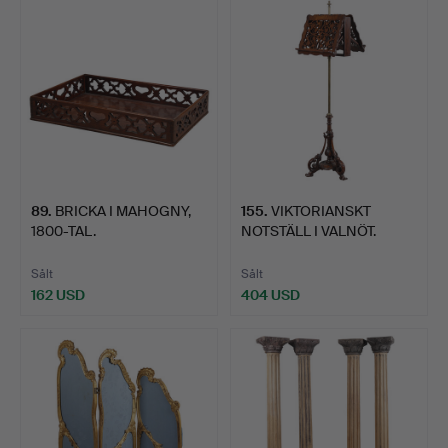
89
.
BRICKA I MAHOGNY,
155
.
VIKTORIANSKT
1800-TAL.
NOTSTÄLL I VALNÖT.
Sålt
Sålt
162 USD
404 USD