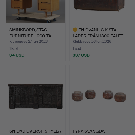
SMINKBORD, STAG
EN OVANLIG KISTA I
FURNITURE, 1900-TAL.
LÄDER FRÅN 1800-TALET.
Klubbades 27 jun 2026
Klubbades 26 jun 2026
1 bud
1 bud
34 USD
337 USD
Utvalt
föremål
SNIDAD ÖVERSPISHYLLA
FYRA SVÄNGDA