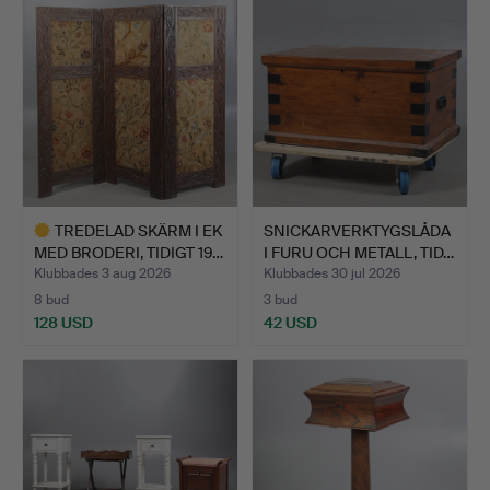
TREDELAD SKÄRM I EK
SNICKARVERKTYGSLÅDA
MED BRODERI, TIDIGT 19…
I FURU OCH METALL, TID…
Klubbades 3 aug 2026
Klubbades 30 jul 2026
8 bud
3 bud
128 USD
42 USD
Utvalt
föremål