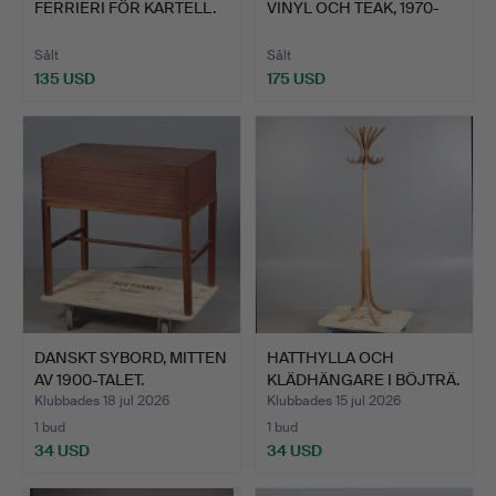
FERRIERI FÖR KARTELL.
VINYL OCH TEAK, 1970-
COMPON…
TAL.
Sålt
Sålt
135 USD
175 USD
Utvalt
föremål
DANSKT SYBORD, MITTEN
HATTHYLLA OCH
AV 1900-TALET.
KLÄDHÄNGARE I BÖJTRÄ.
Klubbades 18 jul 2026
Klubbades 15 jul 2026
1 bud
1 bud
34 USD
34 USD