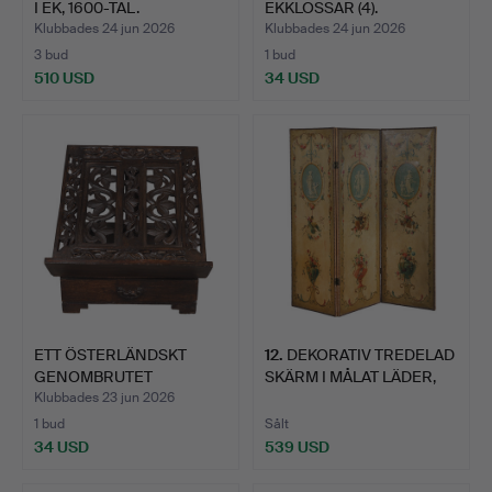
I EK, 1600-TAL.
EKKLOSSAR (4).
Klubbades 24 jun 2026
Klubbades 24 jun 2026
3 bud
1 bud
510 USD
34 USD
ETT ÖSTERLÄNDSKT
12
.
DEKORATIV TREDELAD
GENOMBRUTET
SKÄRM I MÅLAT LÄDER,
BOKSTÄLL.
NY…
Klubbades 23 jun 2026
1 bud
Sålt
34 USD
539 USD