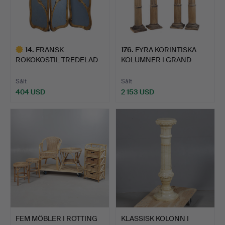
14
.
FRANSK
176
.
FYRA KORINTISKA
ROKOKOSTIL TREDELAD
KOLUMNER I GRAND
BOUDOIRSKÄRM I …
TOUR-STIL…
Sålt
Sålt
404 USD
2 153 USD
Utvalt
föremål
FEM MÖBLER I ROTTING
KLASSISK KOLONN I