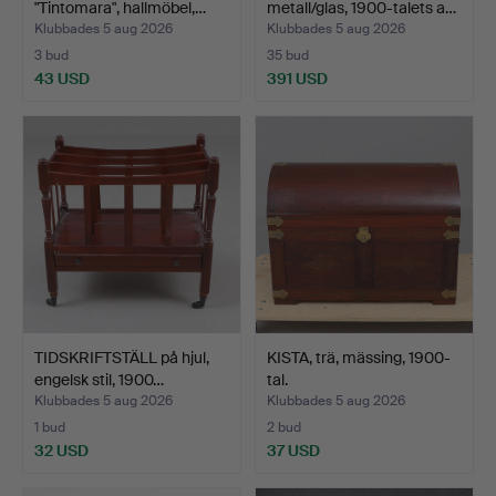
"Tintomara", hallmöbel,…
metall/glas, 1900-talets a…
Klubbades 5 aug 2026
Klubbades 5 aug 2026
3 bud
35 bud
43 USD
391 USD
TIDSKRIFTSTÄLL på hjul,
KISTA, trä, mässing, 1900-
engelsk stil, 1900…
tal.
Klubbades 5 aug 2026
Klubbades 5 aug 2026
1 bud
2 bud
32 USD
37 USD