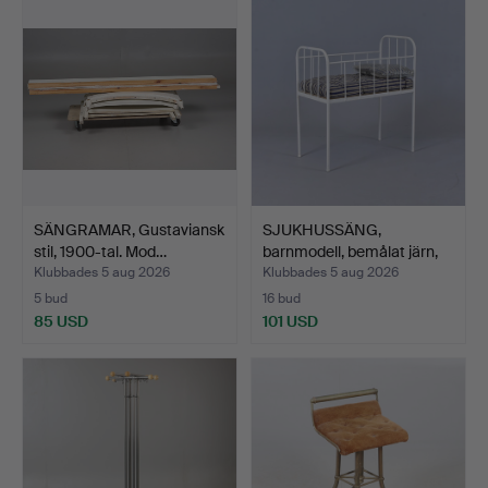
SÄNGRAMAR, Gustaviansk
SJUKHUSSÄNG,
stil, 1900-tal. Mod…
barnmodell, bemålat järn,
190…
Klubbades 5 aug 2026
Klubbades 5 aug 2026
5 bud
16 bud
85 USD
101 USD