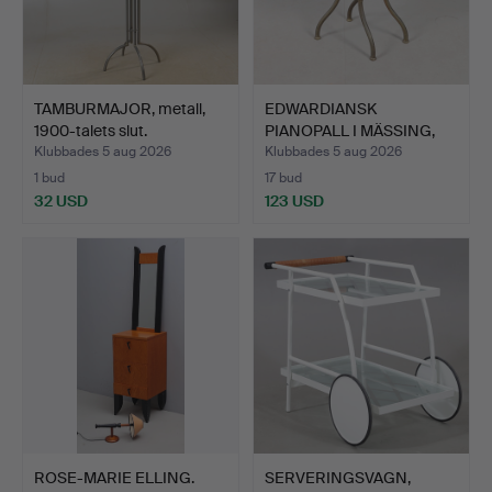
TAMBURMAJOR, metall,
EDWARDIANSK
1900-talets slut.
PIANOPALL I MÄSSING,
SNURRBAR.
Klubbades 5 aug 2026
Klubbades 5 aug 2026
1 bud
17 bud
32 USD
123 USD
ROSE-MARIE ELLING.
SERVERINGSVAGN,