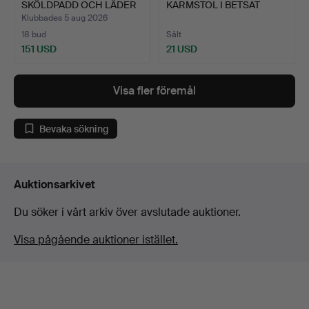
SKÖLDPADD OCH LÄDER
KARMSTOL I BETSAT
MED SILVE…
FURU.
Klubbades 5 aug 2026
18 bud
Sålt
151 USD
21 USD
Visa fler föremål
Bevaka sökning
Auktionsarkivet
Du söker i vårt arkiv över avslutade auktioner.
Visa pågående auktioner istället.