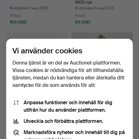
1900-tal.
Klubbades 5 aug 2026
Klubbades 5 aug 2026
17 bud
9 bud
169 USD
69 USD
Vi använder cookies
Denna tjänst är en del av Auctionet-plattformen.
Vissa cookies är nödvändiga för att tillhandahålla
tjänsten, medan du kan hantera eller återkalla ditt
samtycke för de som används för att:
KISTA, ek, 1700-tal, beslag i
PARAPLYSTÄLL, patinerad
Anpassa funktioner och innehåll för dig
tenn, dekore…
metall, 1900-tal.
utifrån hur du använder plattformen.
Klubbades 5 aug 2026
Klubbades 5 aug 2026
30 bud
3 bud
Utveckla och förbättra plattformen.
296 USD
43 USD
Marknadsföra nyheter och innehåll till dig på