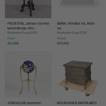
PIEDESTAL, betsat trä med
BÄNK. Vitmålat trä, 1900-
keramiktopp, 190…
tal.
Klubbades 6 aug 2026
Klubbades 6 aug 2026
3 bud
16 bud
32 USD
101 USD
JORDGLOB, stomme i
KOLBOX/KOLSKOPA MED