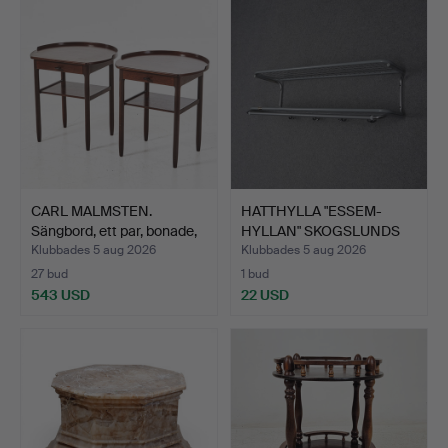
CARL MALMSTEN.
HATTHYLLA "ESSEM-
Sängbord, ett par, bonade,
HYLLAN" SKOGSLUNDS
…
METALL…
Klubbades 5 aug 2026
Klubbades 5 aug 2026
27 bud
1 bud
543 USD
22 USD