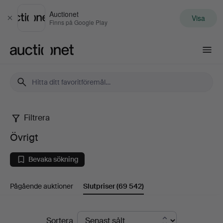
Auctionet
Visa
Stäng
Finns på Google Play
Auctionet.com
Filtrera
Övrigt
Övrigt
Bevaka sökning
Pågående auktioner
Slutpriser
(69 542)
Slutpriser
Sortera