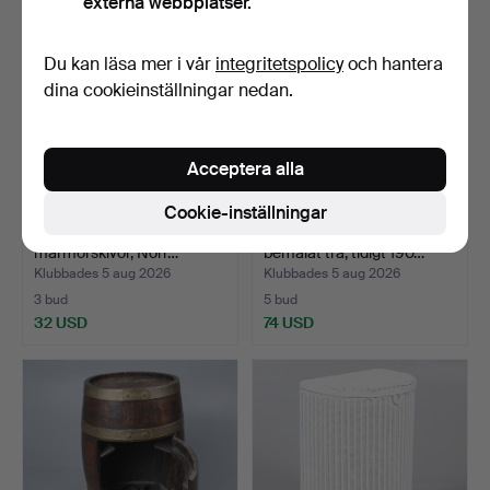
externa webbplatser.
Du kan läsa mer i vår
integritetspolicy
och hantera
dina cookieinställningar nedan.
Acceptera alla
Cookie-inställningar
PIEDESTAL, förgylld med
PIEDESTAL, jugend,
marmorskivor, Norr…
bemålat trä, tidigt 190…
Klubbades 5 aug 2026
Klubbades 5 aug 2026
3 bud
5 bud
32 USD
74 USD