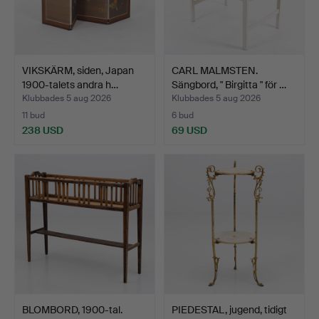
VIKSKÄRM, siden, Japan
CARL MALMSTEN.
1900-talets andra h…
Sängbord, " Birgitta " för …
Klubbades 5 aug 2026
Klubbades 5 aug 2026
11 bud
6 bud
238 USD
69 USD
BLOMBORD, 1900-tal.
PIEDESTAL, jugend, tidigt