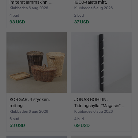
imiterat lammskinn, …
1900-talets mitt.
Klubbades 6 aug 2026
Klubbades 6 aug 2026
4 bud
2 bud
93 USD
37 USD
KORGAR, 4 stycken,
JONAS BOHLIN.
rotting.
Tidningshylla, ''Magasin'', …
Klubbades 6 aug 2026
Klubbades 6 aug 2026
6 bud
4 bud
53 USD
69 USD