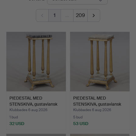
1
…
209
PIEDESTAL MED
PIEDESTAL MED
STENSKIVA, gustaviansk
STENSKIVA, gustaviansk
stil,…
stil,…
Klubbades 6 aug 2026
Klubbades 6 aug 2026
1 bud
5 bud
32 USD
53 USD