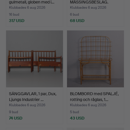
gulmetall, globen med i…
MÄSSINGSBESLAG.
Klubbades 6 aug 2026
Klubbades 6 aug 2026
16 bud
6 bud
317 USD
68 USD
SÄNGGAVLAR, 1 par, Dux,
BLOMBORD med SPALJÉ,
Ljungs Industrier …
rotting och råglas, 1…
Klubbades 6 aug 2026
Klubbades 6 aug 2026
9 bud
5 bud
74 USD
43 USD