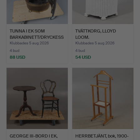
TUNNA I EK SOM
TVÄTTKORG, LLOYD
BARKABINETT/DRYCKESS
LOOM.
KÅP.
Klubbades 5 aug 2026
Klubbades 5 aug 2026
4 bud
4 bud
88 USD
54 USD
GEORGE III-BORD I EK,
HERRBETJÄNT, bok, 1900-