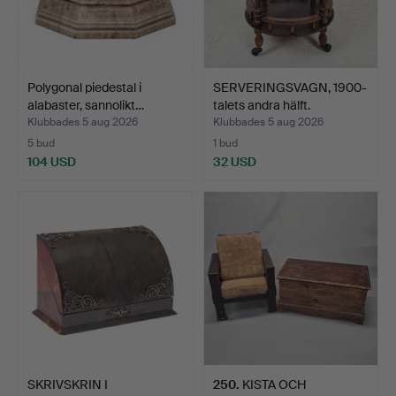
Polygonal piedestal i
SERVERINGSVAGN, 1900-
alabaster, sannolikt…
talets andra hälft.
Klubbades 5 aug 2026
Klubbades 5 aug 2026
5 bud
1 bud
104 USD
32 USD
SKRIVSKRIN I
250
.
KISTA OCH