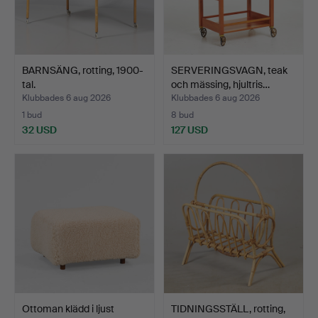
BARNSÄNG, rotting, 1900-
SERVERINGSVAGN, teak
tal.
och mässing, hjultris…
Klubbades 6 aug 2026
Klubbades 6 aug 2026
1 bud
8 bud
32 USD
127 USD
Ottoman klädd i ljust
TIDNINGSSTÄLL, rotting,