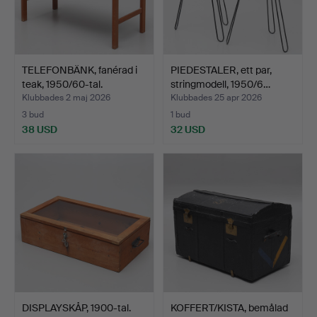
TELEFONBÄNK, fanérad i
PIEDESTALER, ett par,
teak, 1950/60-tal.
stringmodell, 1950/6…
Klubbades 2 maj 2026
Klubbades 25 apr 2026
3 bud
1 bud
38 USD
32 USD
DISPLAYSKÅP, 1900-tal.
KOFFERT/KISTA, bemålad