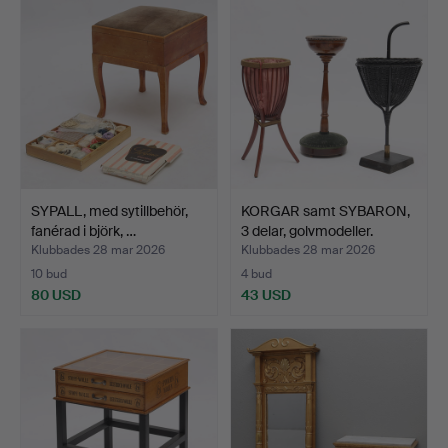
SYPALL, med sytillbehör,
KORGAR samt SYBARON,
fanérad i björk, …
3 delar, golvmodeller.
Klubbades 28 mar 2026
Klubbades 28 mar 2026
10 bud
4 bud
80 USD
43 USD