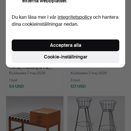
externa webbplatser.
Du kan läsa mer i vår
integritetspolicy
och hantera
dina cookieinställningar nedan.
Acceptera alla
Cookie-inställningar
HERRBETJÄNT, lackad
PIEDESTAL, marmor.
metall, mässing & trä,…
Klubbades 7 maj 2026
Klubbades 7 maj 2026
1 bud
5 bud
53 USD
127 USD