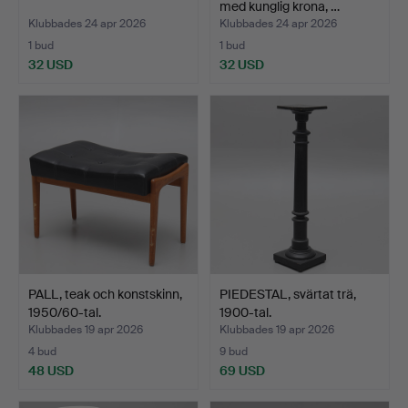
med kunglig krona, …
Klubbades 24 apr 2026
Klubbades 24 apr 2026
1 bud
1 bud
32 USD
32 USD
PALL, teak och konstskinn,
PIEDESTAL, svärtat trä,
1950/60-tal.
1900-tal.
Klubbades 19 apr 2026
Klubbades 19 apr 2026
4 bud
9 bud
48 USD
69 USD