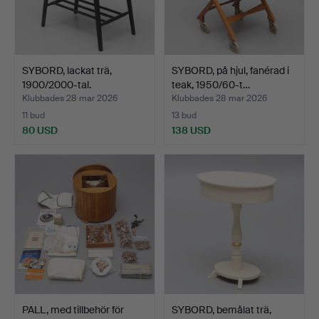
SYBORD, lackat trä,
SYBORD, på hjul, fanérad i
1900/2000-tal.
teak, 1950/60-t…
Klubbades 28 mar 2026
Klubbades 28 mar 2026
11 bud
13 bud
80 USD
138 USD
PALL, med tillbehör för
SYBORD, bemålat trä,