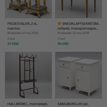
PIEDESTALER, 2 st,
SNEDKLAFFSEKRETÄR,
marmor.
rotfanér, monogramsigne…
Klubbades 31 maj 2026
Klubbades 22 maj 2026
3 bud
2 bud
37 USD
74 USD
Utvalt
föremål
HALLMÖBEL, med spegel,
SÄNGBORD, ett par,