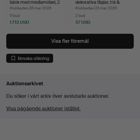
bänk med mediamöbel, 2
dekorativa fåglar, trä &
del…
met…
Klubbades 26 mar 2026
Klubbades 23 mar 2026
11 bud
2 bud
1 713 USD
37 USD
Utvalt
föremål
Visa fler föremål
Bevaka sökning
Auktionsarkivet
Du söker i vårt arkiv över avslutade auktioner.
Visa pågående auktioner istället.