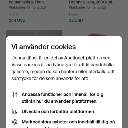
betsad böjträ, Thon…
Hemnes, Ikea, 2000-tal.
Klubbades 16 maj 2026
Klubbades 15 maj 2026
5 bud
1 bud
254 USD
32 USD
Vi använder cookies
Denna tjänst är en del av Auctionet-plattformen.
Vissa cookies är nödvändiga för att tillhandahålla
tjänsten, medan du kan hantera eller återkalla ditt
samtycke för de som används för att:
BLOMBORD, lackad metall,
STEGPALL, Awab, kromad
Anpassa funktioner och innehåll för dig
1900-tal.
metall.
utifrån hur du använder plattformen.
Klubbades 12 maj 2026
Klubbades 8 maj 2026
1 bud
15 bud
Utveckla och förbättra plattformen.
85 USD
106 USD
Marknadsföra nyheter och innehåll till dig på