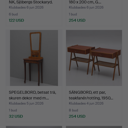
NK, Sjöbergs Stockaryd.
180 x 200 cm, G…
Klubbades 6 jun 2026
Klubbades 6 jun 2026
6 bud
1 bud
122 USD
254 USD
SPEGELBORD, betsat trä,
SÄNGBORD, ett par,
skuren dekor med m…
teakfanér/rotting, 1950…
Klubbades 5 jun 2026
Klubbades 4 jun 2026
1 bud
8 bud
32 USD
254 USD