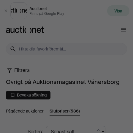
Auctionet
Visa
Stäng
Finns på Google Play
Auctionet.com
Filtrera
Övrigt
Övrigt på Auktionsmagasinet Vänersborg
på
Bevaka sökning
Auktionsmagasinet
Pågående auktioner
Slutpriser
(536)
Vänersborg
Slutpriser
Sortera