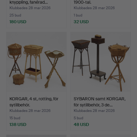
knyppling, fanérad…
1900-tal.
Klubbades 28 mar 2026
Klubbades 28 mar 2026
25 bud
1 bud
180 USD
32 USD
KORGAR, 4 st, rotting, för
SYBARON samt KORGAR,
sytillbehör.
för sytillbehör, 3 de…
Klubbades 28 mar 2026
Klubbades 28 mar 2026
15 bud
5 bud
138 USD
48 USD