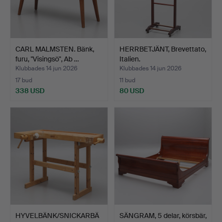
CARL MALMSTEN. Bänk,
HERRBETJÄNT, Brevettato,
furu, "Visingsö", Ab …
Italien.
Klubbades 14 jun 2026
Klubbades 14 jun 2026
17 bud
11 bud
338 USD
80 USD
HYVELBÄNK/SNICKARBÄ
SÄNGRAM, 5 delar, körsbär,