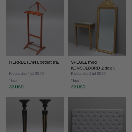
HERRBETJÄNT, betsat trä.
SPEGEL med
KONSOLBORD, 2 delar,
gustavians…
Klubbades 4 jul 2026
Klubbades 2 jul 2026
1 bud
1 bud
32 USD
32 USD