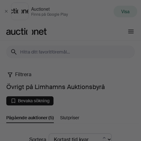
Auctionet
Visa
Stäng
Finns på Google Play
Auctionet.com
Filtrera
Övrigt
Övrigt på Limhamns Auktionsbyrå
på
Bevaka sökning
Limhamns
Pågående auktioner
(5)
Slutpriser
Auktionsbyrå
Pågående
Sortera