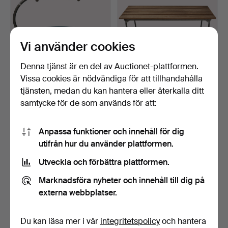
Vi använder cookies
Denna tjänst är en del av Auctionet-plattformen.
Vissa cookies är nödvändiga för att tillhandahålla
MASSIMO IOSA GHINI,
ARTUR LINDQVIST.
SERVERINGSVAGN, "Tran-
GRYTHYTTAN
tjänsten, medan du kan hantera eller återkalla ditt
…
STÅLMÖBLER, TR…
7 dagar
9 dagar
samtycke för de som används för att:
1 bud
Värdering
32 USD
264 USD
Anpassa funktioner och innehåll för dig
utifrån hur du använder plattformen.
Utveckla och förbättra plattformen.
Marknadsföra nyheter och innehåll till dig på
externa webbplatser.
Du kan läsa mer i vår
integritetspolicy
och hantera