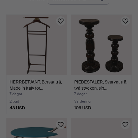
auktioner
HERRBETJÄNT, Betsat trä,
PIEDESTALER, Svarvat trä,
Made in Italy for…
två stycken, sig…
7 dagar
7 dagar
2 bud
Värdering
43 USD
106 USD