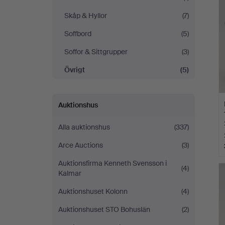
Skåp & Hyllor
(7)
Soffbord
(5)
Soffor & Sittgrupper
(3)
Övrigt
(5)
Auktionshus
Alla auktionshus
(337)
Arce Auctions
(3)
Auktionsfirma Kenneth Svensson i
(4)
Kalmar
Auktionshuset Kolonn
(4)
Auktionshuset STO Bohuslän
(2)