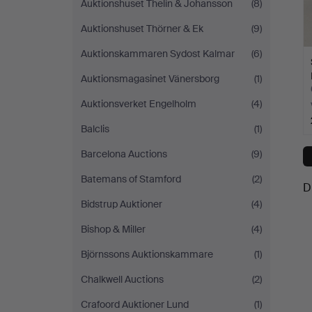
Auktionshuset Thelin & Johansson
(8)
Auktionshuset Thörner & Ek
(9)
Auktionskammaren Sydost Kalmar
(6)
Auktionsmagasinet Vänersborg
(1)
Auktionsverket Engelholm
(4)
Balclis
(1)
Barcelona Auctions
(9)
Batemans of Stamford
(2)
D
Bidstrup Auktioner
(4)
Bishop & Miller
(4)
Björnssons Auktionskammare
(1)
Chalkwell Auctions
(2)
Crafoord Auktioner Lund
(1)