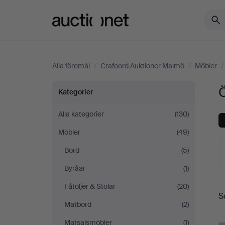
Auctionet.com
Alla föremål
/
Crafoord Auktioner Malmö
/
Möbler
/
Övrigt
Ö
Kategorier
på
Alla kategorier
(130)
Möbler
(49)
Crafoord
Bord
(5)
Auktioner
Byråar
(1)
Malmö
Fåtöljer & Stolar
(20)
S
a
Matbord
(2)
Matsalsmöbler
(1)