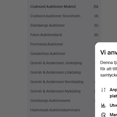
Crafoord Auktioner Malmö
(5)
Crafoord Auktioner Stockholm
(4)
Ekenbergs Auktioner
(5)
Falun Auktionsbyrå
(6)
Formstad Auktioner
(1)
Vi an
Garpenhus Auktioner
(1)
Denna tj
Gomér & Andersson Jönköping
(7)
för att t
Gomér & Andersson Linköping
(1)
samtycke
Gomér & Andersson Norrköping
(2)
Anp
Gomér & Andersson Nyköping
(6)
pla
Göteborgs Auktionsverk
(3)
Utv
Halmstads Auktionskammare
(7)
Mar