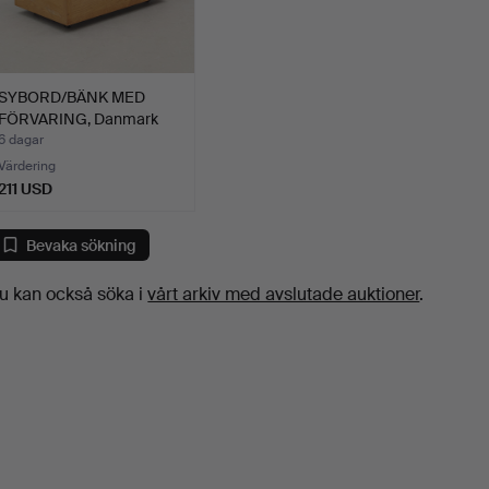
SYBORD/BÄNK MED
FÖRVARING, Danmark
1900-ta…
6 dagar
Värdering
211 USD
Bevaka sökning
u kan också söka i
vårt arkiv med avslutade auktioner
.