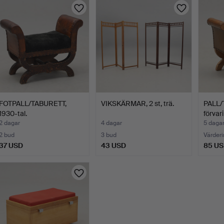
FOTPALL/TABURETT,
VIKSKÄRMAR, 2 st, trä.
PALL/
1930-tal.
förvar
2 dagar
4 dagar
5 daga
2 bud
3 bud
Värderi
37 USD
43 USD
85 U