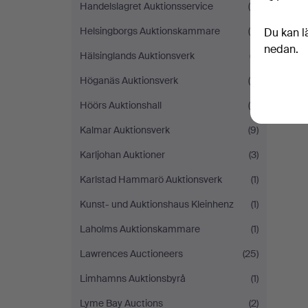
Handelslagret Auktionsservice
(8)
Helsingborgs Auktionskammare
(8)
Du kan l
nedan.
Hälsinglands Auktionsverk
(7)
Höganäs Auktionsverk
(4)
Höörs Auktionshall
(6)
Kalmar Auktionsverk
(9)
Karljohan Auktioner
(3)
Karlstad Hammarö Auktionsverk
(1)
Kunst- und Auktionshaus Kleinhenz
(1)
Laholms Auktionskammare
(1)
Lawrences Auctioneers
(25)
Limhamns Auktionsbyrå
(1)
Lyme Bay Auctions
(2)