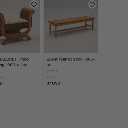
TABURETT, med
BÄNK, teak och bok, 1960-
ing, 1900-talets …
tal.
r
5 dagar
ng
2 bud
SD
37 USD