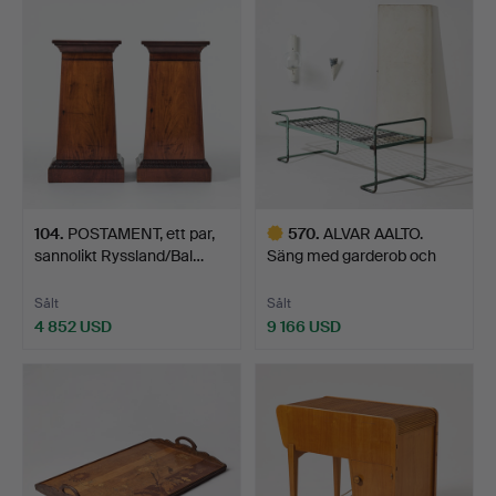
104
.
POSTAMENT, ett par,
570
.
ALVAR AALTO.
sannolikt Ryssland/Bal…
Säng med garderob och
väggarm…
Sålt
Sålt
4 852 USD
9 166 USD
Utvalt
föremål