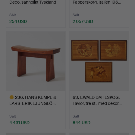
Deco, sannolikt Tyskland
Papperskorg, Italien 196…
19…
Sålt
Sålt
254 USD
2 057 USD
236
.
HANS KEMPE &
63
.
EWALD DAHLSKOG.
LARS-ERIK LJUNGLÖF.
Tavlor, tre st., med dekor…
Pall, Hi-…
Sålt
Sålt
4 431 USD
844 USD
Utvalt