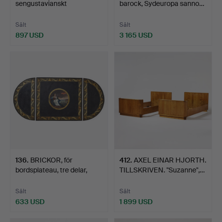
sengustavianskt
barock, Sydeuropa sanno…
stockholmsarbete, …
Sålt
Sålt
897 USD
3 165 USD
136
.
BRICKOR, för
412
.
AXEL EINAR HJORTH.
bordsplateau, tre delar,
TILLSKRIVEN. "Suzanne",…
empi…
Sålt
Sålt
633 USD
1 899 USD