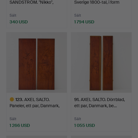
SANDSTRÖM. "Nikko",
Sverige 1800-tal, i form
bord/sängbord, …
sättu…
Sålt
Sålt
340 USD
1 794 USD
Utvalt
föremål
123
.
AXEL SALTO.
91
.
AXEL SALTO. Dörrblad,
Paneler, ett par, Danmark,
ett par, Danmark, be…
bet…
Sålt
Sålt
1 266 USD
1 055 USD
Utvalt