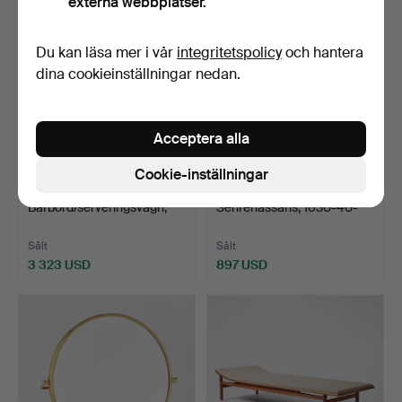
externa webbplatser.
Du kan läsa mer i vår
integritetspolicy
och hantera
dina cookieinställningar nedan.
Acceptera alla
Cookie-inställningar
156
.
JOSEF FRANK.
234
.
VATTENFONTÄN,
Barbord/serveringsvagn,
Senrenässans, 1630-40-
Firma…
tal.
Sålt
Sålt
3 323 USD
897 USD
Utvalt
föremål