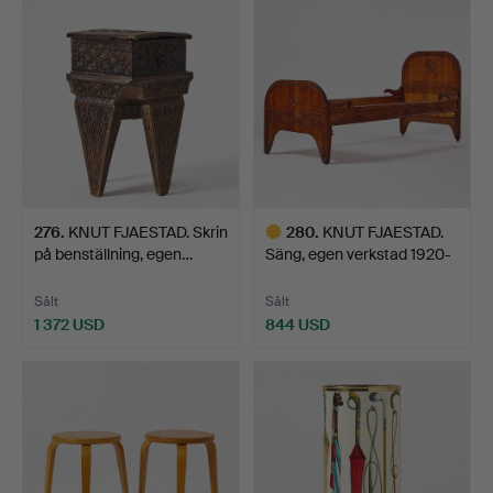
276
.
KNUT FJAESTAD. Skrin
280
.
KNUT FJAESTAD.
på benställning, egen…
Säng, egen verkstad 1920-
ta…
Sålt
Sålt
1 372 USD
844 USD
Utvalt
föremål