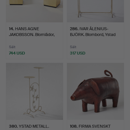
14
.
HANS AGNE
286
.
IVAR ÅLENIUS-
JAKOBSSON. Blomlådor,
BJÖRK. Blombord, Ystad
tre stycke…
Metal…
Sålt
Sålt
744 USD
317 USD
380
.
YSTAD METALL.
108
.
FIRMA SVENSKT