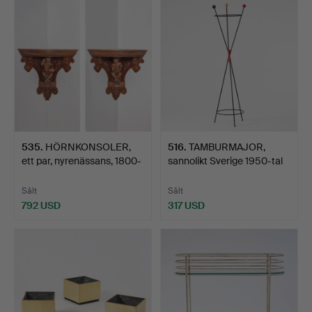
föremål
535
.
HÖRNKONSOLER,
516
.
TAMBURMAJOR,
ett par, nyrenässans, 1800-
sannolikt Sverige 1950-tal
t…
sv…
Sålt
Sålt
792 USD
317 USD