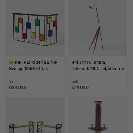
föremål
516
.
BALKONGRÄCKE,
471
.
GOLVLAMPA,
Sverige 1960/70-tal,
Danmark 1950-tal, stomme
svartla…
i mäss…
Sålt
Sålt
633 USD
528 USD
Utvalt
föremål