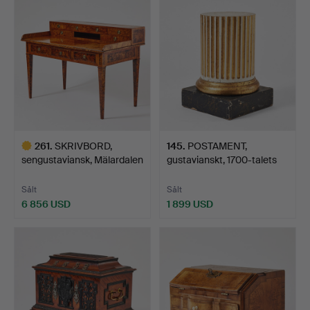
föremål
261
.
SKRIVBORD,
145
.
POSTAMENT,
sengustaviansk, Mälardalen
gustavianskt, 1700-talets
1700…
andra…
Sålt
Sålt
6 856 USD
1 899 USD
Utvalt
föremål