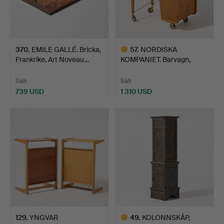
370
.
EMILE GALLÉ. Bricka,
57
.
NORDISKA
Frankrike, Art Noveau…
KOMPANIET. Barvagn,
1940-tal, Swe…
Sålt
Sålt
739 USD
1 310 USD
Utvalt
föremål
129
.
YNGVAR
49
.
KOLONNSKÅP,