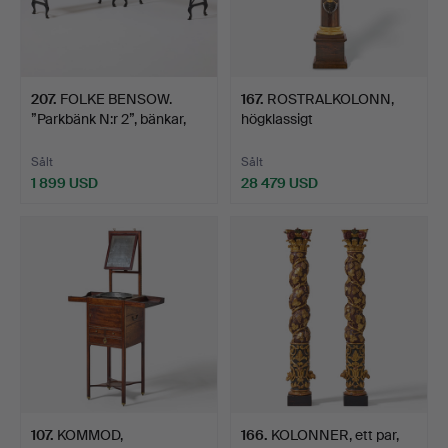
207
.
FOLKE BENSOW.
167
.
ROSTRALKOLONN,
”Parkbänk N:r 2”, bänkar,
högklassigt
et…
stockholmsarbet…
Sålt
Sålt
1 899 USD
28 479 USD
107
.
KOMMOD,
166
.
KOLONNER, ett par,