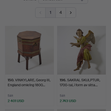
Art
1
4
150
.
VINKYLARE, Georg III,
196
.
SAKRAL SKULPTUR,
England omkring 1800…
1700-tal, i form av sitta…
Sålt
Sålt
2 401 USD
2 743 USD