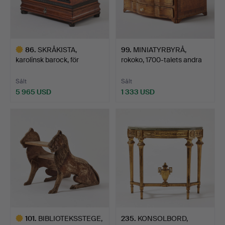
86
.
SKRÅKISTA,
99
.
MINIATYRBYRÅ,
karolinsk barock, för
rokoko, 1700-talets andra
Klensmeds…
hä…
Sålt
Sålt
5 965 USD
1 333 USD
Utvalt
föremål
101
.
BIBLIOTEKSSTEGE,
235
.
KONSOLBORD,