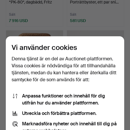
“PK-80“, dagbädd, Fritz
Porträttbyster, ett par sni…
Ha…
Sålt
Sålt
7 916 USD
581 USD
Vi använder cookies
Denna tjänst är en del av Auctionet-plattformen.
Vissa cookies är nödvändiga för att tillhandahålla
tjänsten, medan du kan hantera eller återkalla ditt
samtycke för de som används för att:
281
.
KNUT FJAESTAD.
318
.
SMEG. Minibar, i form
Anpassa funktioner och innehåll för dig
Relieftavla, egen verkstad …
av en Fiat 500, rödl…
utifrån hur du använder plattformen.
Sålt
Sålt
Utveckla och förbättra plattformen.
211 USD
3 376 USD
Marknadsföra nyheter och innehåll till dig på