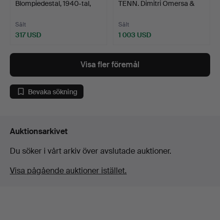
Blompiedestal, 1940-tal,
TENN. Dimitri Omersa &
Swe…
Co, g…
Sålt
Sålt
317 USD
1 003 USD
Visa fler föremål
Bevaka sökning
Auktionsarkivet
Du söker i vårt arkiv över avslutade auktioner.
Visa pågående auktioner istället.