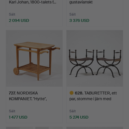
Karl Johan, 1800-talets f…
gustavianskt
stockholmsarbete,…
Sålt
Sålt
2 094 USD
3 376 USD
Utvalt
föremål
727
.
NORDISKA
628
.
TABURETTER, ett
KOMPANIET. "Hytte",
par, stomme i järn med
serveringsvag…
prä…
Sålt
Sålt
1 477 USD
5 274 USD
Utvalt