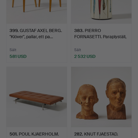
399
.
GUSTAF AXEL BERG.
383
.
PIERRO
"Klöver", pallar, ett pa…
FORNASETTI. Paraplyställ,
Fornasett…
Sålt
Sålt
581 USD
2 532 USD
501
.
POUL KJAERHOLM.
282
.
KNUT FJAESTAD.