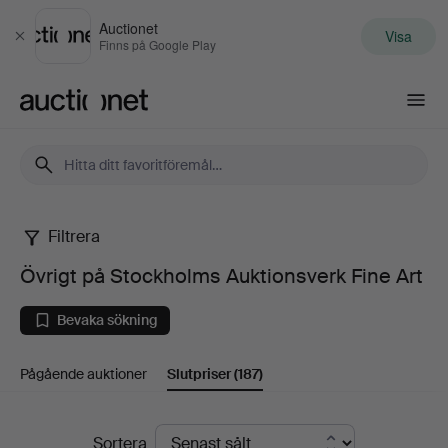
Auctionet
Visa
Stäng
Finns på Google Play
Auctionet.com
Filtrera
Övrigt
Övrigt på Stockholms Auktionsverk Fine Art
på
Bevaka sökning
Stockholms
Pågående auktioner
Slutpriser
(187)
Auktionsverk
Fine
Slutpriser
Sortera