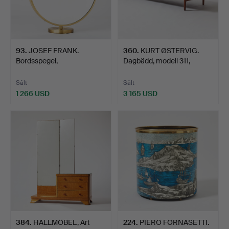
93
.
JOSEF FRANK.
360
.
KURT ØSTERVIG.
Bordsspegel,
Dagbädd, modell 311,
modellnummer 221…
Danmar…
Sålt
Sålt
1 266 USD
3 165 USD
384
.
HALLMÖBEL, Art
224
.
PIERO FORNASETTI.