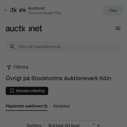
Auctionet
Visa
Stäng
Finns på Google Play
Auctionet.com
Filtrera
Övrigt
Övrigt på Stockholms Auktionsverk Köln
på
Bevaka sökning
Stockholms
Pågående auktioner
(1)
Slutpriser
Auktionsverk
Köln
Pågående
Sortera