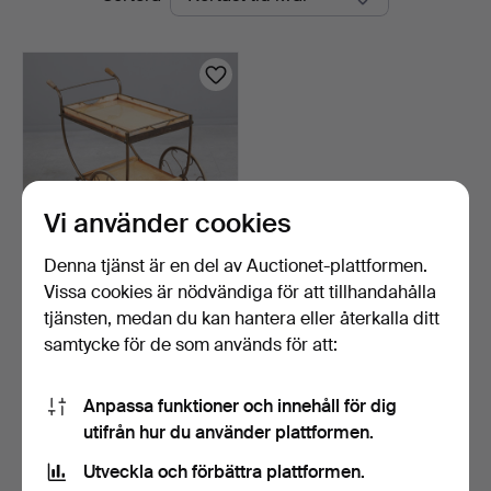
auktioner
Vi använder cookies
Denna tjänst är en del av Auctionet-plattformen.
Vissa cookies är nödvändiga för att tillhandahålla
Serveringsvagn, mässing,
1950-tal.
tjänsten, medan du kan hantera eller återkalla ditt
5 dagar
samtycke för de som används för att:
Värdering
58 USD
Anpassa funktioner och innehåll för dig
utifrån hur du använder plattformen.
Bevaka sökning
Utveckla och förbättra plattformen.
Du kan också söka i
vårt arkiv med avslutade auktioner
.