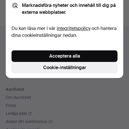
Marknadsföra nyheter och innehåll till dig på
externa webbplatser.
Du kan läsa mer i vår
integritetspolicy
och hantera
Sidfotsnavigation
dina cookieinställningar nedan.
Hjälp och kontakt
Kontakta support
Alla auktionshus
Acceptera alla
Betalningsalternativ
Cookie-inställningar
Vi skickar med
Sociala medier
Auctionet
Om Auctionet
Press
Lediga jobb
Anslut ditt auktionshus