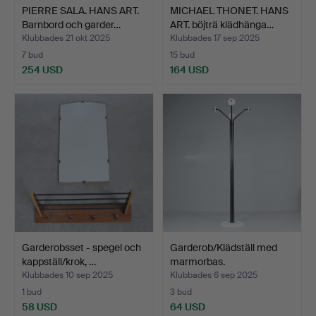
PIERRE SALA. HANS ART.
MICHAEL THONET. HANS
Barnbord och garder…
ART. böjträ klädhänga…
Klubbades 21 okt 2025
Klubbades 17 sep 2025
7 bud
15 bud
254 USD
164 USD
Garderobsset - spegel och
Garderob/Klädställ med
kappställ/krok, …
marmorbas.
Klubbades 10 sep 2025
Klubbades 6 sep 2025
1 bud
3 bud
58 USD
64 USD