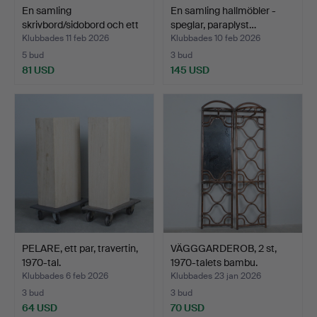
En samling
En samling hallmöbler -
skrivbord/sidobord och ett
speglar, paraplyst…
tidn…
Klubbades 11 feb 2026
Klubbades 10 feb 2026
5 bud
3 bud
81 USD
145 USD
PELARE, ett par, travertin,
VÄGGGARDEROB, 2 st,
1970-tal.
1970-talets bambu.
Klubbades 6 feb 2026
Klubbades 23 jan 2026
3 bud
3 bud
64 USD
70 USD