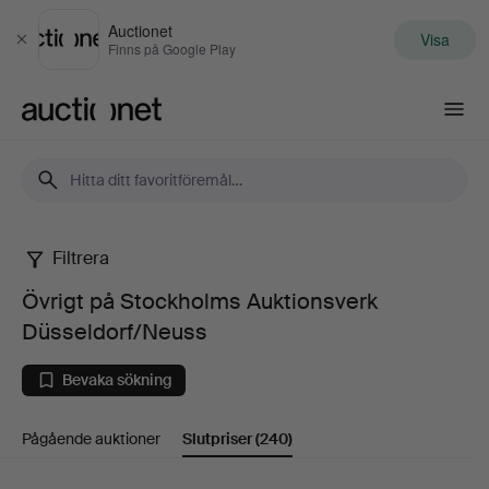
Auctionet
Visa
Stäng
Finns på Google Play
Auctionet.com
Filtrera
Övrigt
Övrigt på Stockholms Auktionsverk
på
Düsseldorf/Neuss
Stockholms
Bevaka sökning
Auktionsverk
Pågående auktioner
Slutpriser
(240)
Düsseldorf/Neuss