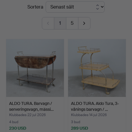
Slutpriser
Sortera
1
5
ALDO TURA. Barvagn /
ALDO TURA. Aldo Tura, 3-
serveringsvagn, mässi…
vånings barvagn / …
Klubbades 22 jul 2026
Klubbades 14 jul 2026
4 bud
3 bud
230 USD
289 USD