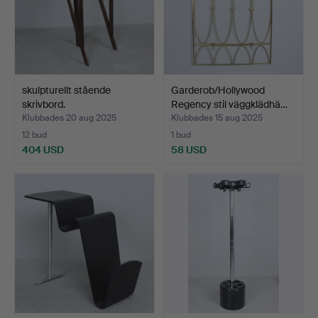
skulpturellt stående
Garderob/Hollywood
skrivbord.
Regency stil väggklädhä…
Klubbades 20 aug 2025
Klubbades 15 aug 2025
12 bud
1 bud
404 USD
58 USD