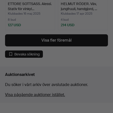
ETTORE SOTTSASS. Alessi.
HELMUT RÖDER. Väv,
Stativ för vinkyl…
jungfruull, handgjord, …
Klubbades 16 maj 2025
Klubbades 17 apr 2025
8 bud
4 bud
127 USD
214 USD
Visa fler föremål
Bevaka sökning
Auktionsarkivet
Du söker i vårt arkiv över avslutade auktioner.
Visa pågående auktioner istället.