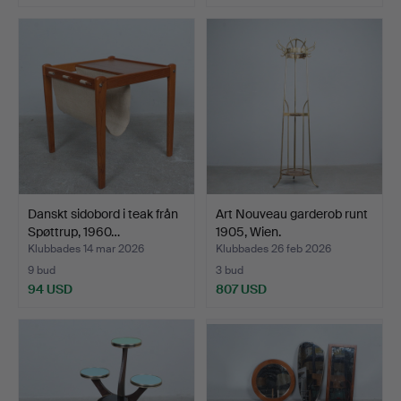
Danskt sidobord i teak från
Art Nouveau garderob runt
Spøttrup, 1960…
1905, Wien.
Klubbades 14 mar 2026
Klubbades 26 feb 2026
9 bud
3 bud
94 USD
807 USD