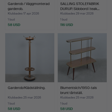
Garderob / Väggmonterad
SALLING STOLEFABRIK
garderob.
DURUP. Sidobord i teak…
Klubbades 17 apr 2026
Klubbades 29 mar 2026
1 bud
1 bud
58 USD
116 USD
Garderob/Klädställning.
Blumentsich/1950-tals
brunt tårtställ.
Klubbades 25 mar 2026
Klubbades 25 mar 2026
1 bud
1 bud
58 USD
58 USD