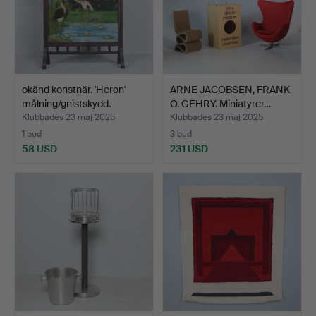
okänd konstnär. 'Heron'
ARNE JACOBSEN, FRANK
målning/gnistskydd.
O. GEHRY. Miniatyrer…
Klubbades 23 maj 2025
Klubbades 23 maj 2025
1 bud
3 bud
58 USD
231 USD