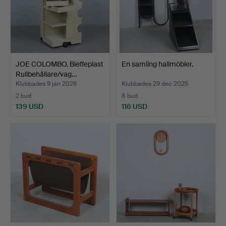
JOE COLOMBO. Bieffeplast
En samling hallmöbler.
Rullbehållare/vag…
Klubbades 9 jan 2026
Klubbades 29 dec 2025
2 bud
8 bud
139 USD
116 USD