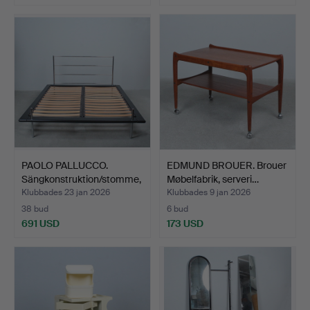
PAOLO PALLUCCO.
EDMUND BROUER. Brouer
Sängkonstruktion/stomme,
Møbelfabrik, serveri…
m…
Klubbades 23 jan 2026
Klubbades 9 jan 2026
38 bud
6 bud
691 USD
173 USD