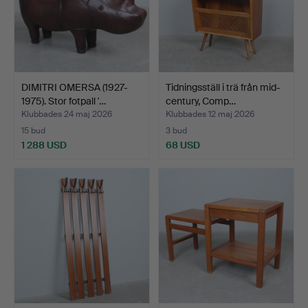
DIMITRI OMERSA (1927-
Tidningsställ i trä från mid-
1975). Stor fotpall '…
century, Comp…
Klubbades 24 maj 2026
Klubbades 12 maj 2026
15 bud
3 bud
1 288 USD
68 USD