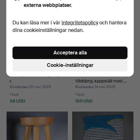
externa webbplatser.
Du kan läsa mer i vår
integritetspolicy
och hantera
dina cookieinställningar nedan.
Acceptera alla
Cookie-inställningar
Barvagnar/serveringsvagna
KAI KRISTIANSEN.
r.
Vildbjerg, kappställ med …
Klubbades 20 nov 2025
Klubbades 14 nov 2025
1 bud
1 bud
58 USD
150 USD