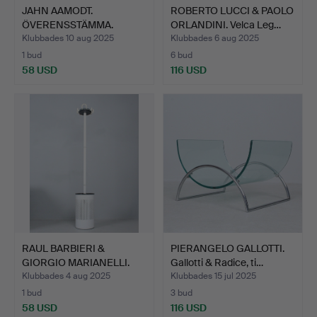
JAHN AAMODT.
ROBERTO LUCCI & PAOLO
ÖVERENSSTÄMMA.
ORLANDINI. Velca Leg…
Skulpturala ti…
Klubbades 10 aug 2025
Klubbades 6 aug 2025
1 bud
6 bud
58 USD
116 USD
RAUL BARBIERI &
PIERANGELO GALLOTTI.
GIORGIO MARIANELLI.
Gallotti & Radice, ti…
Rexit …
Klubbades 4 aug 2025
Klubbades 15 jul 2025
1 bud
3 bud
58 USD
116 USD