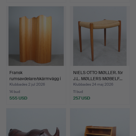
Fransk
NIELS OTTO MØLLER. för
rumsavdelare/skärmvägg i
J.L. MØLLERS MØBELF…
bokträ frå…
Klubbades 2 jul 2026
Klubbades 24 maj 2026
14 bud
11 bud
555 USD
257 USD