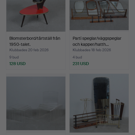
Blomsterbord/tårtställ från
Parti speglar/väggspeglar
1950-talet.
och kapper/hatth…
Klubbades 20 feb 2026
Klubbades 18 feb 2026
9 bud
4 bud
128 USD
231 USD