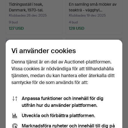
Tidningsställ i teak,
En samling små möbler av
Danmark, 1970-tal.
teakträ - vägghyl…
Klubbades 26 dec 2025
Klubbades 19 dec 2025
9 bud
4 bud
127 USD
128 USD
Vi använder cookies
Denna tjänst är en del av Auctionet-plattformen.
Vissa cookies är nödvändiga för att tillhandahålla
tjänsten, medan du kan hantera eller återkalla ditt
samtycke för de som används för att:
Anpassa funktioner och innehåll för dig
HANS GUGELOT. för Habit,
HANS GUGELOT. för Habit,
utifrån hur du använder plattformen.
Gugelot sängram m…
Gugelot sängram m…
Klubbades 9 dec 2025
Klubbades 9 dec 2025
Utveckla och förbättra plattformen.
4 bud
3 bud
461 USD
461 USD
Marknadsföra nyheter och innehåll till dig på