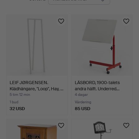
auktioner
LEIF JØRGENSEN.
LÄSBORD, 1900-talets
Klädhängare, "Loop", Hay, …
andra hälft. Underred…
5 tim 12 min
4 dagar
1 bud
Värdering
32 USD
85 USD