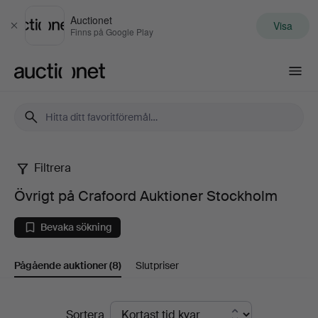
Auctionet
Visa
Stäng
Finns på Google Play
Auctionet.com
Filtrera
Övrigt
Övrigt på Crafoord Auktioner Stockholm
på
Bevaka sökning
Crafoord
Pågående auktioner
(8)
Slutpriser
Auktioner
Stockholm
Pågående
Sortera