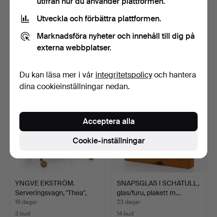
utifrån hur du använder plattformen.
Utveckla och förbättra plattformen.
SÄNGBORD, ett par,
SERVERINGSVAGN, teak,
1940/50-tal, med glassk…
modell 764, DS Möble…
Marknadsföra nyheter och innehåll till dig på
19 dagar
19 dagar
externa webbplatser.
Värdering
2 bud
317 USD
37 USD
Du kan läsa mer i vår
integritetspolicy
och hantera
dina cookieinställningar nedan.
Acceptera alla
Cookie-inställningar
YNGVE EKSTRÖM.
SNAPSGLAS I SCHATULL,
Serveringsvagn, "Thea",
glas/furu, plakett m…
Käl…
19 dagar
23 dagar
3 bud
14 bud