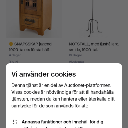
SNAPSSKÅP, jugend,
NOTSTÄLL, med ljushållare,
1900-talets första hälf…
smide, 1900-tal.
4 dagar
19 dagar
3 bud
Värdering
43 USD
106 USD
Vi använder cookies
Utvalt
föremål
Denna tjänst är en del av Auctionet-plattformen.
Vissa cookies är nödvändiga för att tillhandahålla
tjänsten, medan du kan hantera eller återkalla ditt
samtycke för de som används för att:
Anpassa funktioner och innehåll för dig