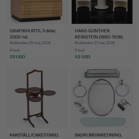
GRAFIKHURTS, 3 delar,
HANS GÜNTHER
2000-tal.
REINSTEIN (1880–1938).
EFTER.…
Klubbades 25 maj 2026
Klubbades 21 maj 2026
4 bud
3 bud
211 USD
53 USD
KAKSTÄLL/CAKESTAND,
BADRUMSINREDNING,