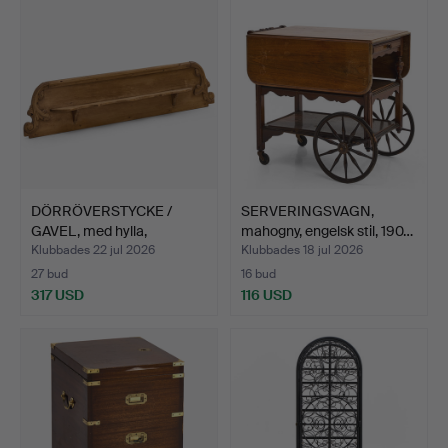
DÖRRÖVERSTYCKE /
SERVERINGSVAGN,
GAVEL, med hylla,
mahogny, engelsk stil, 190…
rokokos…
Klubbades 22 jul 2026
Klubbades 18 jul 2026
27 bud
16 bud
317 USD
116 USD