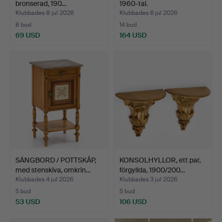
bronserad, 190…
1960-tal.
Klubbades 8 jul 2026
Klubbades 6 jul 2026
8 bud
14 bud
69 USD
164 USD
SÄNGBORD / POTTSKÅP,
KONSOLHYLLOR, ett par,
med stenskiva, omkrin…
förgyllda, 1900/200…
Klubbades 4 jul 2026
Klubbades 3 jul 2026
5 bud
5 bud
53 USD
106 USD