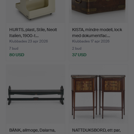
HURTS, plast, Stile, Neolt
KISTA, mindre modell, lock
Italien, 1900-t…
med dokumentfac…
Klubbades 23 apr 2026
Klubbades 17 apr 2026
7 bud
2 bud
80 USD
37 USD
BÄNK, allmoge, Dalarna,
NATTDUKSBORD, ett par,