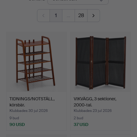
1
…
28
TIDNINGS/NOTSTÄLL,
VIKVÄGG, 3 sektioner,
körsbär.
2000-tal.
Klubbades 30 jul 2026
Klubbades 23 jul 2026
9 bud
2 bud
90 USD
37 USD