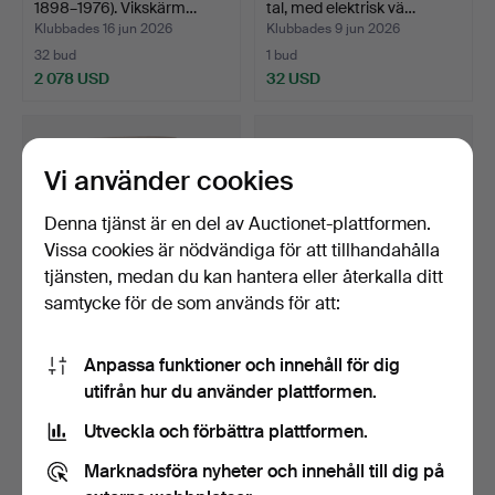
1898–1976). Vikskärm…
tal, med elektrisk vä…
Klubbades 16 jun 2026
Klubbades 9 jun 2026
32 bud
1 bud
2 078 USD
32 USD
Utvalt
föremål
Vi använder cookies
Denna tjänst är en del av Auctionet-plattformen.
Vissa cookies är nödvändiga för att tillhandahålla
tjänsten, medan du kan hantera eller återkalla ditt
samtycke för de som används för att:
PIEDESTAL, gustaviansk
SERVERINGSVAGN, 1960-
Anpassa funktioner och innehåll för dig
stil, skuren dekor,…
tal. Teak, vitt lamin…
utifrån hur du använder plattformen.
Klubbades 2 jun 2026
Klubbades 27 maj 2026
15 bud
7 bud
Utveckla och förbättra plattformen.
138 USD
61 USD
Marknadsföra nyheter och innehåll till dig på