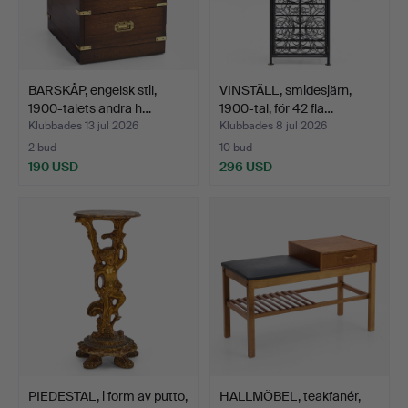
BARSKÅP, engelsk stil,
VINSTÄLL, smidesjärn,
1900-talets andra h…
1900-tal, för 42 fla…
Klubbades 13 jul 2026
Klubbades 8 jul 2026
2 bud
10 bud
190 USD
296 USD
PIEDESTAL, i form av putto,
HALLMÖBEL, teakfanér,