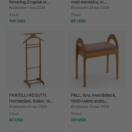
förvaring, Engelsk st…
med stenskiva, m…
Klubbades 1 maj 2026
Klubbades 29 apr 2026
4 bud
11 bud
106 USD
85 USD
FRATELLI REGUTTI.
PALL, furu, med lådfack,
Herrbetjänt, Italien, 19…
1900-talets andra…
Klubbades 24 apr 2026
Klubbades 23 apr 2026
5 bud
14 bud
87 USD
101 USD