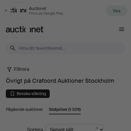
Auctionet
Visa
Stäng
Finns på Google Play
Auctionet.com
Filtrera
Övrigt
Övrigt på Crafoord Auktioner Stockholm
på
Bevaka sökning
Crafoord
Pågående auktioner
Slutpriser
(1 329)
Auktioner
Stockholm
Slutpriser
Sortera