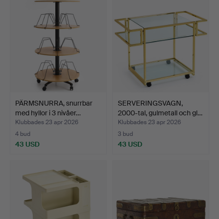
PÄRMSNURRA, snurrbar
SERVERINGSVAGN,
med hyllor i 3 nivåer…
2000-tal, gulmetall och gl…
Klubbades 23 apr 2026
Klubbades 23 apr 2026
4 bud
3 bud
43 USD
43 USD