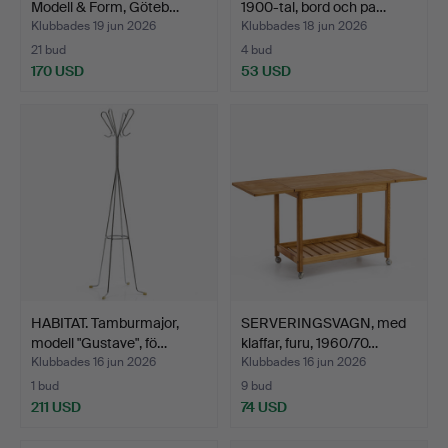
Modell & Form, Göteb…
1900-tal, bord och pa…
Klubbades 19 jun 2026
Klubbades 18 jun 2026
21 bud
4 bud
170 USD
53 USD
HABITAT. Tamburmajor,
SERVERINGSVAGN, med
modell "Gustave", fö…
klaffar, furu, 1960/70…
Klubbades 16 jun 2026
Klubbades 16 jun 2026
1 bud
9 bud
211 USD
74 USD