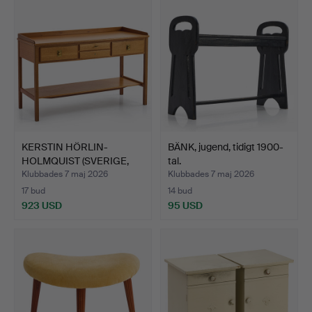
KERSTIN HÖRLIN-
BÄNK, jugend, tidigt 1900-
HOLMQUIST (SVERIGE,
tal.
1925–19…
Klubbades 7 maj 2026
Klubbades 7 maj 2026
17 bud
14 bud
923 USD
95 USD