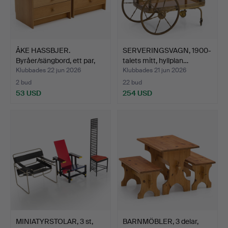
ÅKE HASSBJER.
SERVERINGSVAGN, 1900-
Byråer/sängbord, ett par,
talets mitt, hyllplan…
"A…
Klubbades 22 jun 2026
Klubbades 21 jun 2026
2 bud
22 bud
53 USD
254 USD
MINIATYRSTOLAR, 3 st,
BARNMÖBLER, 3 delar,