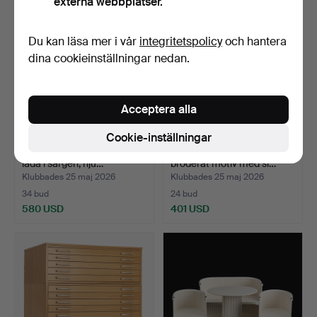
externa webbplatser.
Du kan läsa mer i vår
integritetspolicy
och hantera
dina cookieinställningar nedan.
Acceptera alla
Cookie-inställningar
TIDNINGSSTÄLL, England,
BRASSKÄRM, 1800-tal,
låda i sargen, hju…
broderat motiv med si…
Klubbades 25 maj 2026
Klubbades 25 maj 2026
34 bud
24 bud
580 USD
401 USD