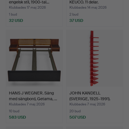
engelsk stil, 1900-tal…
KEUCO. 11 delar.
Klubbades 17 maj 2026
Klubbades 14 maj 2026
1 bud
2 bud
32 USD
37 USD
HANS J WEGNER. Säng
JOHN KANDELL
med sängbord, Getama, …
(SVERIGE, 1925–1991).
"Pilast…
Klubbades 7 maj 2026
Klubbades 7 maj 2026
10 bud
20 bud
583 USD
507 USD