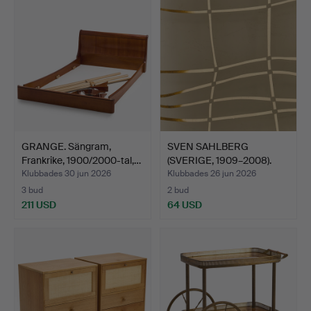
GRANGE. Sängram,
SVEN SAHLBERG
Frankrike, 1900/2000-tal,…
(SVERIGE, 1909–2008).
Skiva …
Klubbades 30 jun 2026
Klubbades 26 jun 2026
3 bud
2 bud
211 USD
64 USD