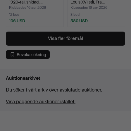
1920-tal, snidad, …
Louis XVI stil, Fra…
Klubbades 16 apr 2026
Klubbades 16 apr 2026
12 bud
3 bud
106 USD
580 USD
Visa fler föremål
Bevaka sökning
Auktionsarkivet
Du söker i vårt arkiv över avslutade auktioner.
Visa pågående auktioner istället.