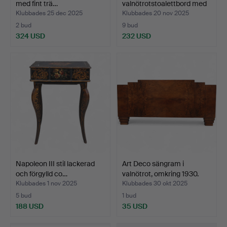
med fint trä…
valnötrotstoalettbord med
buksbom…
Klubbades 25 dec 2025
Klubbades 20 nov 2025
2 bud
9 bud
324 USD
232 USD
Napoleon III stil lackerad
Art Deco sängram i
och förgylld co…
valnötrot, omkring 1930.
Klubbades 1 nov 2025
Klubbades 30 okt 2025
5 bud
1 bud
188 USD
35 USD