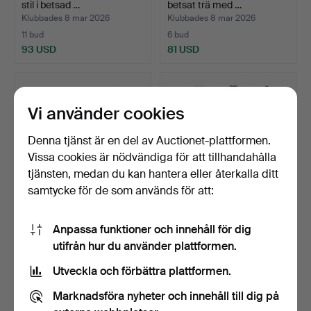
stil i betsad …
betsat trä med …
Klubbades 8 mar 2026
Klubbades 8 mar 2026
11 bud
6 bud
93 USD
81 USD
Vi använder cookies
Denna tjänst är en del av Auctionet-plattformen.
Vissa cookies är nödvändiga för att tillhandahålla
tjänsten, medan du kan hantera eller återkalla ditt
samtycke för de som används för att:
Barock stil brazier i trä och
Träskärm med svarvade
Anpassa funktioner och innehåll för dig
mässing.
stänger.
utifrån hur du använder plattformen.
Klubbades 8 feb 2026
Klubbades 8 feb 2026
8 bud
2 bud
Utveckla och förbättra plattformen.
116 USD
104 USD
Marknadsföra nyheter och innehåll till dig på