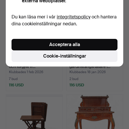
externa webbplatser.
Du kan läsa mer i vår
integritetspolicy
och hantera
dina cookieinställningar nedan.
Acceptera alla
Cookie-inställningar
Elisabethansk ram i snidat
Uppsättning med fyra
och förgyllt tr…
gardinstångshållare i…
Klubbades 1 feb 2026
Klubbades 18 jan 2026
7 bud
2 bud
116 USD
116 USD