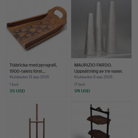
Träbricka med pyrografi,
MAURIZIO FARDO.
1900-talets först…
Uppsättning av tre vaser.
Klubbades 13 sep 2025
Klubbades 6 sep 2025
1 bud
17 bud
35 USD
174 USD