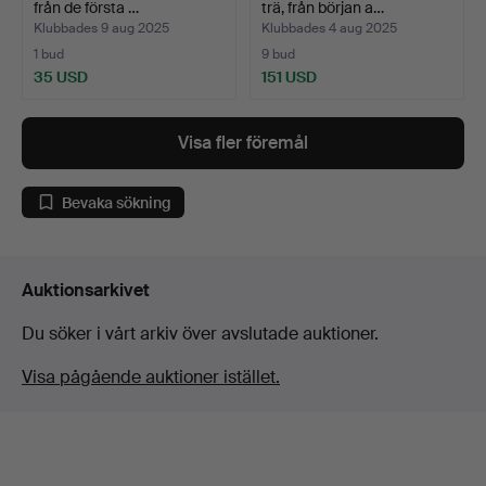
från de första …
trä, från början a…
Klubbades 9 aug 2025
Klubbades 4 aug 2025
1 bud
9 bud
35 USD
151 USD
Visa fler föremål
Bevaka sökning
Auktionsarkivet
Du söker i vårt arkiv över avslutade auktioner.
Visa pågående auktioner istället.