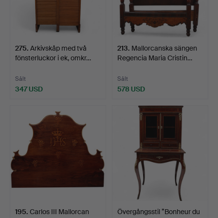
275
.
Arkivskåp med två
213
.
Mallorcanska sängen
fönsterluckor i ek, omkr…
Regencia Maria Cristin…
Sålt
Sålt
347 USD
578 USD
195
.
Carlos III Mallorcan
Övergångsstil ”Bonheur du