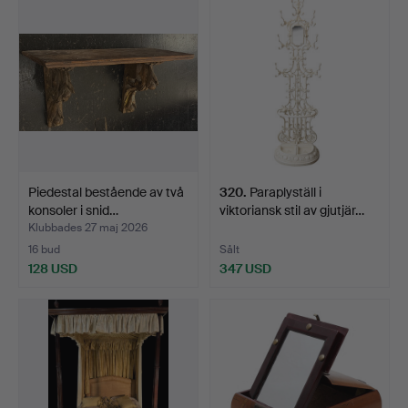
Piedestal bestående av två
320
.
Paraplyställ i
konsoler i snid…
viktoriansk stil av gjutjär…
Klubbades 27 maj 2026
16 bud
Sålt
128 USD
347 USD