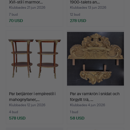
XVI-stil i marmor…
1900-talets an…
Klubbades 21 jun 2026
Klubbades 13 jun 2026
7 bud
12 bud
70 USD
278 USD
Par betjänter i empirestil i
Par av ramkrön i snidat och
mahognyfaner,…
förgyllt trä, …
Klubbades 12 jun 2026
Klubbades 4 jun 2026
4 bud
1 bud
578 USD
58 USD