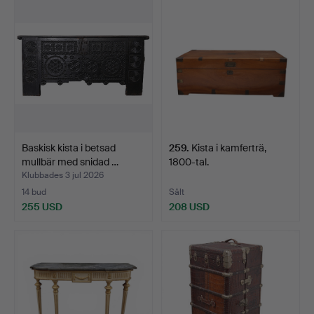
föremål
Baskisk kista i betsad
259
.
Kista i kamferträ,
mullbär med snidad …
1800-tal.
Klubbades 3 jul 2026
14 bud
Sålt
255 USD
208 USD