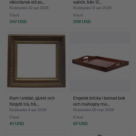
viktoriansk stil av…
valnöt, från 17…
Klubbades 22 apr 2026
Klubbades 12 apr 2026
5 bud
9 bud
347 USD
208 USD
Ram i snidat, gjutet och
Engelsk bricka i betsad bok
förgyllt trä, frå…
och mahogny me…
Klubbades 4 apr 2026
Klubbades 30 mar 2026
3 bud
8 bud
47 USD
87 USD