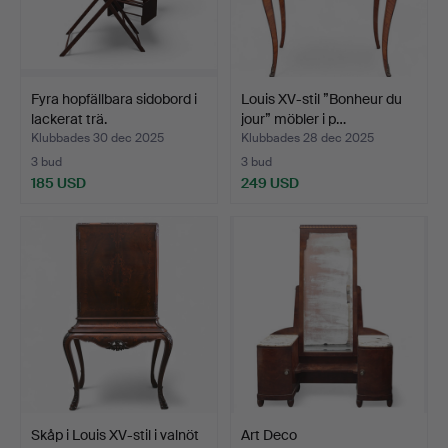
Fyra hopfällbara sidobord i
Louis XV-stil ”Bonheur du
lackerat trä.
jour” möbler i p…
Klubbades 30 dec 2025
Klubbades 28 dec 2025
3 bud
3 bud
185 USD
249 USD
Skåp i Louis XV-stil i valnöt
Art Deco