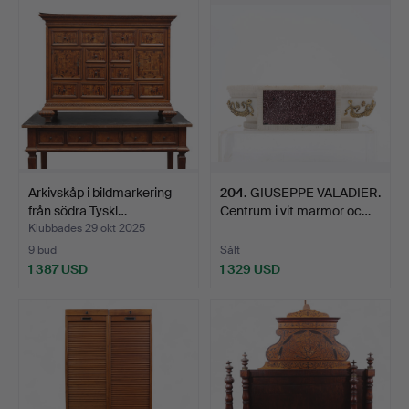
Arkivskåp i bildmarkering
204
.
GIUSEPPE VALADIER.
från södra Tyskl…
Centrum i vit marmor oc…
Klubbades 29 okt 2025
9 bud
Sålt
1 387 USD
1 329 USD