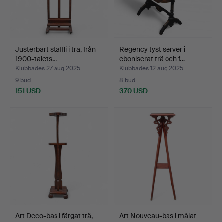
Justerbart staffli i trä, från
Regency tyst server i
1900-talets…
eboniserat trä och f…
Klubbades 27 aug 2025
Klubbades 12 aug 2025
9 bud
8 bud
151 USD
370 USD
Art Deco-bas i färgat trä,
Art Nouveau-bas i målat