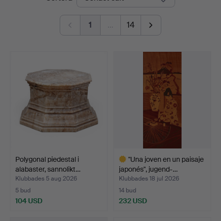
1
…
14
Polygonal piedestal i
"Una joven en un paisaje
alabaster, sannolikt…
japonés", jugend-…
Klubbades 5 aug 2026
Klubbades 18 jul 2026
5 bud
14 bud
104 USD
232 USD
Utvalt