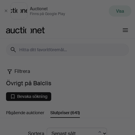
Auctionet
Visa
Stäng
Finns på Google Play
Auctionet.com
Filtrera
Övrigt
Övrigt på Balclis
på
Bevaka sökning
Balclis
Pågående auktioner
Slutpriser
(641)
Slutpriser
Sortera