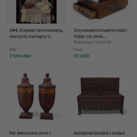
244
.
Engelsk himmelssäng,
Smyckeskrin/toalettmöbel i
Georg IV, mahogny, ti…
målat trä, omkr…
Klubbades 1 maj 2026
Sålt
1 bud
2 543 USD
35 USD
Par dekorativa urnor i
Katalansk brudark i snidad