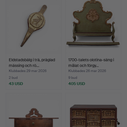
Eldstadsbälg i trä, präglad
1700-talets olotina-säng i
mässing och rö…
målat och förgy…
Klubbades 29 mar 2026
Klubbades 26 mar 2026
2 bud
9 bud
43 USD
405 USD