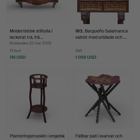
Modernistisk stilhylla i
183
.
Bargueño Salamanca
lackerat trä, frå…
valnöt med snidade och …
Klubbades 22 mar 2026
13 bud
Sålt
116 USD
1 098 USD
Planteringsmaskin i engelsk
Fällbar pall i svarvat och