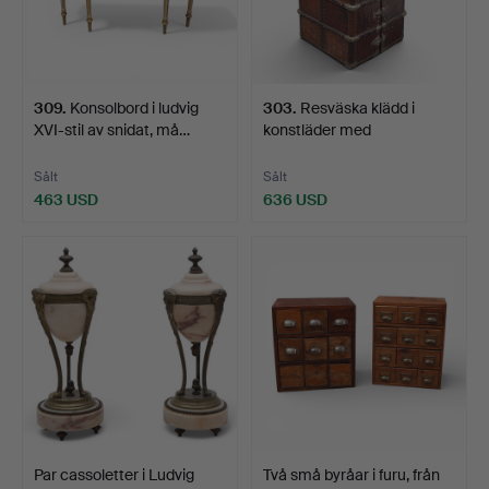
309
.
Konsolbord i ludvig
303
.
Resväska klädd i
XVI-stil av snidat, må…
konstläder med
reptilmöns…
Sålt
Sålt
463 USD
636 USD
Par cassoletter i Ludvig
Två små byråar i furu, från