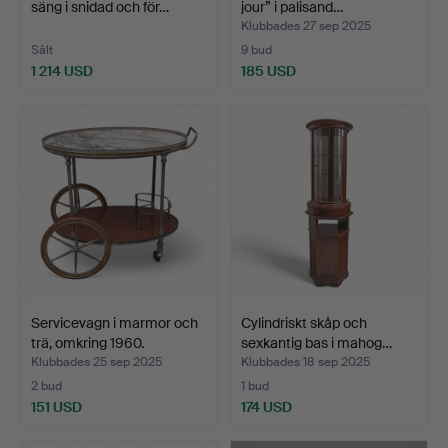
säng i snidad och för…
jour” i palisand…
Klubbades 27 sep 2025
Sålt
9 bud
1 214 USD
185 USD
Servicevagn i marmor och
Cylindriskt skåp och
trä, omkring 1960.
sexkantig bas i mahog…
Klubbades 25 sep 2025
Klubbades 18 sep 2025
2 bud
1 bud
151 USD
174 USD