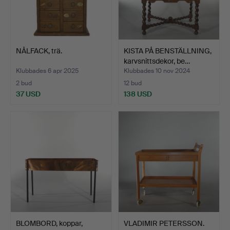
NÅLFACK, trä.
KISTA PÅ BENSTÄLLNING,
karvsnittsdekor, be…
Klubbades 6 apr 2025
Klubbades 10 nov 2024
2 bud
12 bud
37 USD
138 USD
BLOMBORD, koppar,
VLADIMIR PETERSSON.