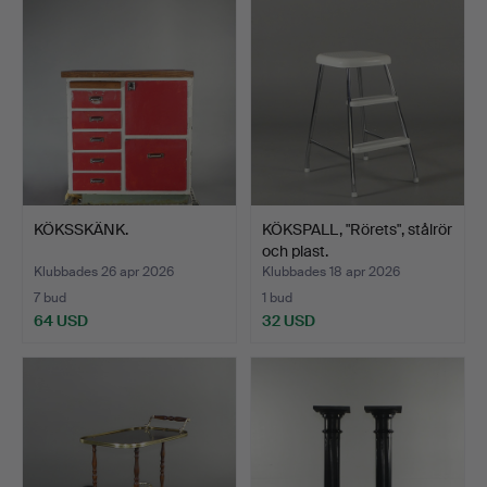
KÖKSSKÄNK.
KÖKSPALL, "Rörets", stålrör
och plast.
Klubbades 26 apr 2026
Klubbades 18 apr 2026
7 bud
1 bud
64 USD
32 USD