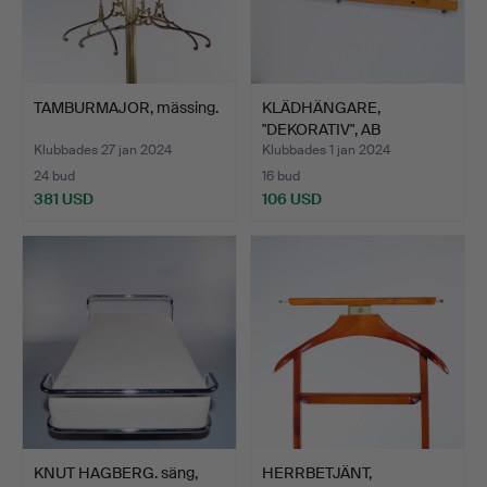
TAMBURMAJOR, mässing.
KLÄDHÄNGARE,
"DEKORATIV", AB
Skogslunds Me…
Klubbades 27 jan 2024
Klubbades 1 jan 2024
24 bud
16 bud
381 USD
106 USD
KNUT HAGBERG. säng,
HERRBETJÄNT,