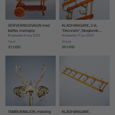
SERVERINGSVAGN med
KLÄDHÄNGARE, 2 st,
klaffar, mahogny.
"Decorativ", Skoglunds …
Klubbades 4 aug 2023
Klubbades 17 jun 2023
1 bud
14 bud
32 USD
95 USD
TAMBURMAJOR, mässing
KLÄDHÄNGARE,