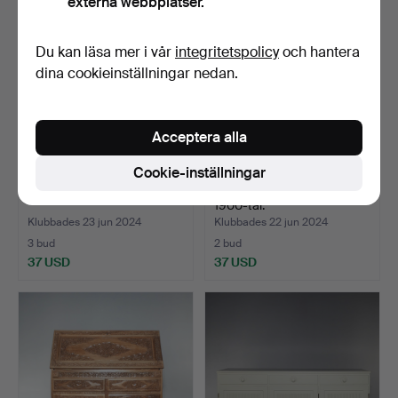
externa webbplatser.
Du kan läsa mer i vår
integritetspolicy
och hantera
dina cookieinställningar nedan.
Acceptera alla
Cookie-inställningar
PALL, rokokostil, 1900-tal.
PIEDESTAL, rokokostil
1900-tal.
Klubbades 23 jun 2024
Klubbades 22 jun 2024
3 bud
2 bud
37 USD
37 USD