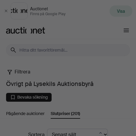
Auctionet
Visa
Stäng
Finns på Google Play
Auctionet.com
Filtrera
Övrigt
Övrigt på Lysekils Auktionsbyrå
på
Bevaka sökning
Lysekils
Pågående auktioner
Slutpriser
(201)
Auktionsbyrå
Slutpriser
Sortera