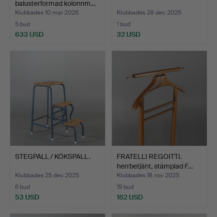
balusterformad kolonnm…
Klubbades 10 mar 2026
Klubbades 28 dec 2025
5 bud
1 bud
633 USD
32 USD
STEGPALL / KÖKSPALL.
FRATELLI REGOITTI.
herrbetjänt, stämplad F…
Klubbades 25 dec 2025
Klubbades 18 nov 2025
6 bud
19 bud
53 USD
162 USD