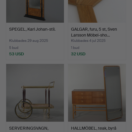
SPEGEL, Karl Johan-stil.
GALGAR, furu, 5 st, Sven
Larsson Möbel-sho…
Klubbades 29 aug 2025
Klubbades 4 jul 2025
5 bud
1 bud
53 USD
32 USD
SERVERINGSVAGN,
HALLMÖBEL, teak, byrå