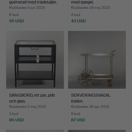
gulmetall med trädetaljer.
med spegel.
Klubbades 4 jun 2025
Klubbades 29 maj 2025
8 bud
4 bud
95 USD
43 USD
SÄNGBORD, ett par, plåt
SERVERINGSVAGN,
och glas.
Italien.
Klubbades 2 maj 2025
Klubbades 26 apr 2025
2 bud
9 bud
85 USD
87 USD