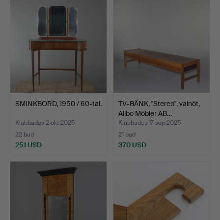
SMINKBORD, 1950 / 60-tal.
TV-BÄNK, "Stereo", valnöt,
Allbo Möbler AB…
Klubbades 2 okt 2025
Klubbades 17 sep 2025
22 bud
21 bud
251 USD
370 USD