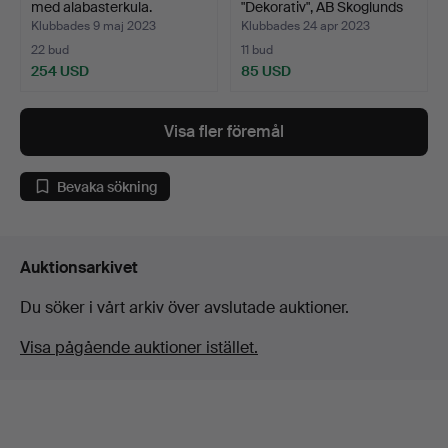
med alabasterkula.
"Dekorativ", AB Skoglunds
Met…
Klubbades 9 maj 2023
Klubbades 24 apr 2023
22 bud
11 bud
254 USD
85 USD
Visa fler föremål
Bevaka sökning
Auktionsarkivet
Du söker i vårt arkiv över avslutade auktioner.
Visa pågående auktioner istället.