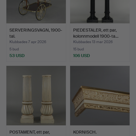
SERVERINGSVAGN, 1900-
PIEDESTALER, ett par,
tal.
kolonnmodell 1900-ta…
Klubbades 7 apr 2026
Klubbades 13 mar 2026
5 bud
15 bud
53 USD
106 USD
POSTAMENT, ett par,
KORNISCH.