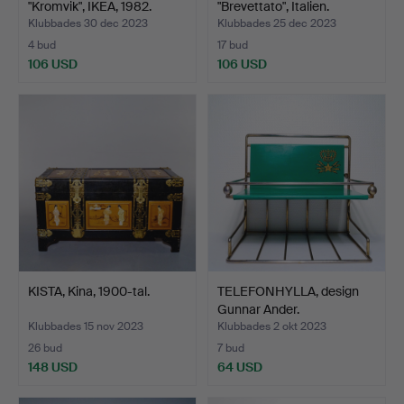
"Kromvik", IKEA, 1982.
"Brevettato", Italien.
Klubbades 30 dec 2023
Klubbades 25 dec 2023
4 bud
17 bud
106 USD
106 USD
KISTA, Kina, 1900-tal.
TELEFONHYLLA, design
Gunnar Ander.
Klubbades 15 nov 2023
Klubbades 2 okt 2023
26 bud
7 bud
148 USD
64 USD