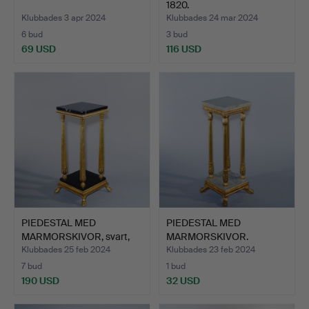
1820.
Klubbades 3 apr 2024
Klubbades 24 mar 2024
6 bud
3 bud
69 USD
116 USD
PIEDESTAL MED
PIEDESTAL MED
MARMORSKIVOR, svart,
MARMORSKIVOR.
bronser…
Klubbades 25 feb 2024
Klubbades 23 feb 2024
7 bud
1 bud
190 USD
32 USD