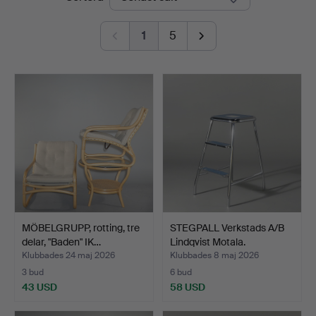
1
5
MÖBELGRUPP, rotting, tre
STEGPALL Verkstads A/B
delar, "Baden" IK…
Lindqvist Motala.
Klubbades 24 maj 2026
Klubbades 8 maj 2026
3 bud
6 bud
43 USD
58 USD