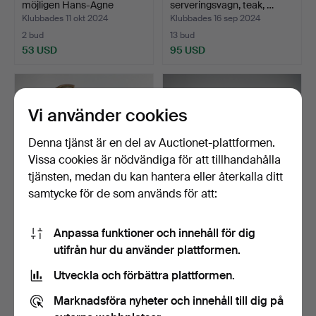
möjligen Hans-Agne
serveringsvagn, teak, …
Jakob…
Klubbades 11 okt 2024
Klubbades 16 sep 2024
2 bud
13 bud
53 USD
95 USD
Vi använder cookies
Denna tjänst är en del av Auctionet-plattformen.
Vissa cookies är nödvändiga för att tillhandahålla
tjänsten, medan du kan hantera eller återkalla ditt
samtycke för de som används för att:
BARGLOB, 1900-talets
VILSÄNG / BÄNK, furu.
Anpassa funktioner och innehåll för dig
andra hälft.
utifrån hur du använder plattformen.
Klubbades 9 sep 2024
Klubbades 28 jun 2024
7 bud
14 bud
Utveckla och förbättra plattformen.
159 USD
95 USD
Marknadsföra nyheter och innehåll till dig på