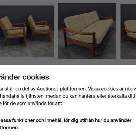
OLE WANSCHER. Två
BØRGE JENSEN &
BØRG
fåtöljer för Cado.
SØNNER. Soffa.
SØNNER
vänder cookies
Klubbades 17 jul 2026
Klubbades 16 jul 2026
Klubbad
3 bud
1 bud
3 bud
änst är en del av Auctionet-plattformen. Vissa cookies är nöd
924 USD
173 USD
635 
illhandahålla tjänsten, medan du kan hantera eller återkalla ditt
 för de som används för att:
assa funktioner och innehåll för dig utifrån hur du använder
ttformen.