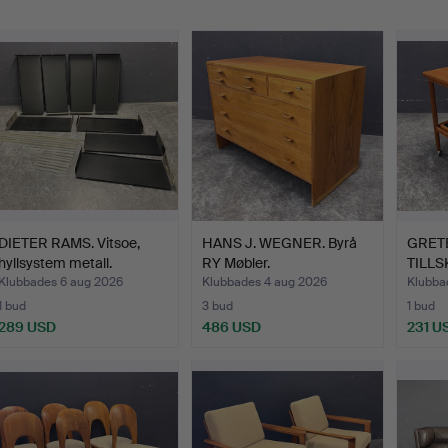
DIETER RAMS. Vitsoe,
HANS J. WEGNER. Byrå
GRETE
hyllsystem metall.
RY Møbler.
TILLS
Serve
Klubbades 6 aug 2026
Klubbades 4 aug 2026
Klubba
1 bud
3 bud
1 bud
289 USD
486 USD
231 U