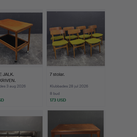
 JALK.
7 stolar.
KRIVEN.
ringsvagn på…
des 3 aug 2026
Klubbades 28 jul 2026
8 bud
SD
173 USD