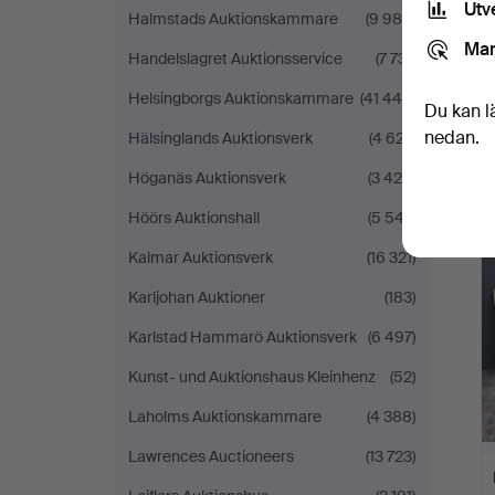
Utv
Halmstads Auktionskammare
(9 989)
Mar
Handelslagret Auktionsservice
(7 731)
Helsingborgs Auktionskammare
(41 440)
Du kan l
nedan.
Hälsinglands Auktionsverk
(4 627)
Höganäs Auktionsverk
(3 425)
Höörs Auktionshall
(5 547)
Kalmar Auktionsverk
(16 321)
Karljohan Auktioner
(183)
Karlstad Hammarö Auktionsverk
(6 497)
Kunst- und Auktionshaus Kleinhenz
(52)
Laholms Auktionskammare
(4 388)
Lawrences Auctioneers
(13 723)