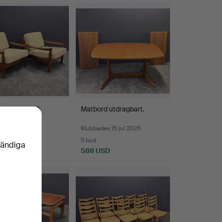
E JENSEN &
Matbord utdragbart.
. 2 fåtöljer.
es 16 jul 2026
Klubbades 15 jul 2026
5 bud
vändiga
USD
588 USD