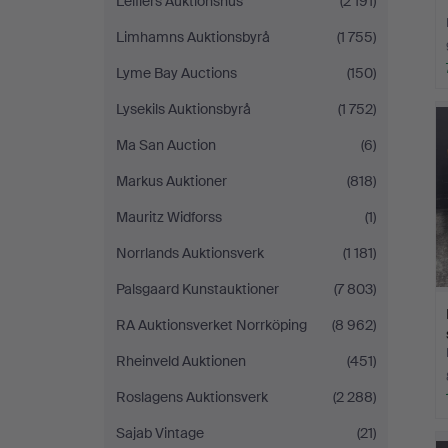
Leiflers Auktionshus
(2 191)
Limhamns Auktionsbyrå
(1 755)
Lyme Bay Auctions
(150)
Lysekils Auktionsbyrå
(1 752)
Ma San Auction
(6)
Markus Auktioner
(818)
Mauritz Widforss
(1)
Norrlands Auktionsverk
(1 181)
Palsgaard Kunstauktioner
(7 803)
RA Auktionsverket Norrköping
(8 962)
Rheinveld Auktionen
(451)
Roslagens Auktionsverk
(2 288)
Sajab Vintage
(21)