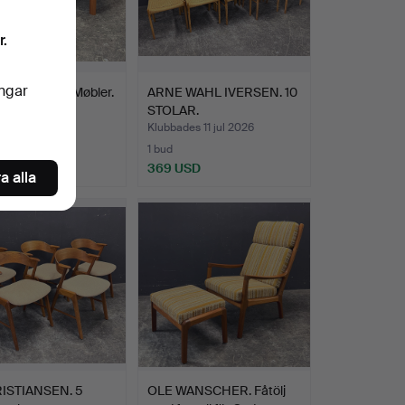
r.
ingar
bord Komfort Møbler.
ARNE WAHL IVERSEN. 10
STOLAR.
es 13 jul 2026
Klubbades 11 jul 2026
1 bud
SD
369 USD
a alla
RISTIANSEN. 5
OLE WANSCHER. Fåtölj