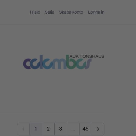
Hjälp
Sälja
Skapa konto
Logga in
1
2
3
…
45