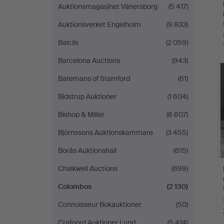
Auktionsmagasinet Vänersborg
(5 417)
Auktionsverket Engelholm
(9 833)
Balclis
(2 059)
Barcelona Auctions
(943)
Batemans of Stamford
(61)
Bidstrup Auktioner
(1 604)
Bishop & Miller
(6 607)
Björnssons Auktionskammare
(3 455)
Borås Auktionshall
(615)
Chalkwell Auctions
(699)
Colombos
(2 130)
Connoisseur Bokauktioner
(50)
Crafoord Auktioner Lund
(5 414)