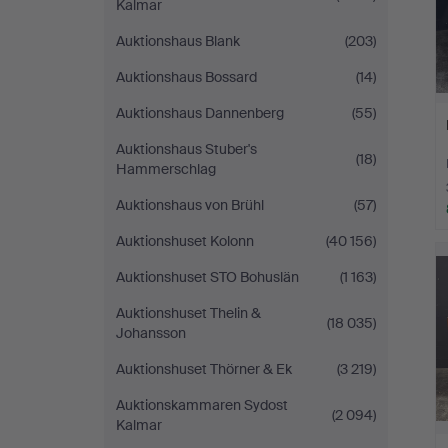
Kalmar
Auktionshaus Blank
(203)
Auktionshaus Bossard
(14)
Auktionshaus Dannenberg
(55)
Auktionshaus Stuber's
(18)
Hammerschlag
Auktionshaus von Brühl
(57)
Auktionshuset Kolonn
(40 156)
Auktionshuset STO Bohuslän
(1 163)
Auktionshuset Thelin &
(18 035)
Johansson
Auktionshuset Thörner & Ek
(3 219)
Auktionskammaren Sydost
(2 094)
Kalmar