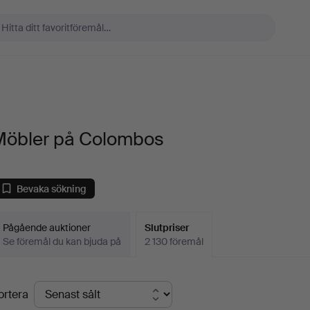
Möbler på Colombos
Bevaka sökning
Pågående auktioner
Slutpriser
Se föremål du kan bjuda på
2 130 föremål
lutpriser
ortera