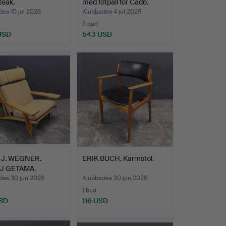
teak.
med fotpall för Cado.
es 10 jul 2026
Klubbades 4 jul 2026
3 bud
 USD
543 USD
J. WEGNER.
ERIK BUCH. Karmstol.
J GETAMA.
des 30 jun 2026
Klubbades 30 jun 2026
1 bud
SD
116 USD