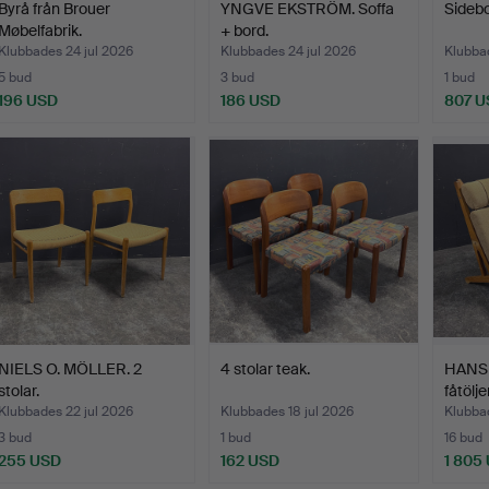
Byrå från Brouer
YNGVE EKSTRÖM. Soffa
Sidebo
Møbelfabrik.
+ bord.
Klubbades 24 jul 2026
Klubbades 24 jul 2026
Klubbad
5 bud
3 bud
1 bud
196 USD
186 USD
807 U
NIELS O. MÖLLER. 2
4 stolar teak.
HANS 
stolar.
fåtölj
Klubbades 22 jul 2026
Klubbades 18 jul 2026
Klubbad
3 bud
1 bud
16 bud
255 USD
162 USD
1 805