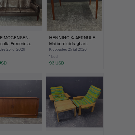
E MOGENSEN.
HENNING KJAERNULF.
offa Fredericia.
Matbord utdragbart.
es 25 jul 2026
Klubbades 25 jul 2026
1 bud
 USD
93 USD