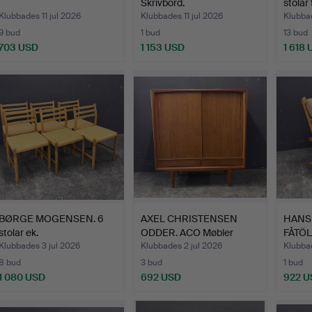
Skrivbord.
stolar 
Klubbades 11 jul 2026
Klubbades 11 jul 2026
Klubbad
9 bud
1 bud
13 bud
703 USD
1 153 USD
1 618
BØRGE MOGENSEN. 6
AXEL CHRISTENSEN
HANS 
stolar ek.
ODDER. ACO Møbler
FÅTÖL
highboa…
Klubbades 3 jul 2026
Klubbades 2 jul 2026
Klubba
8 bud
3 bud
1 bud
1 080 USD
692 USD
922 U