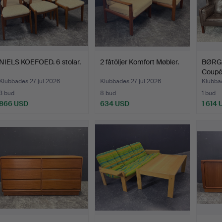
NIELS KOEFOED. 6 stolar.
2 fåtöljer Komfort Møbler.
BØRG
Coupés
Klubbades 27 jul 2026
Klubbades 27 jul 2026
Klubbad
3 bud
8 bud
1 bud
866 USD
634 USD
1 614