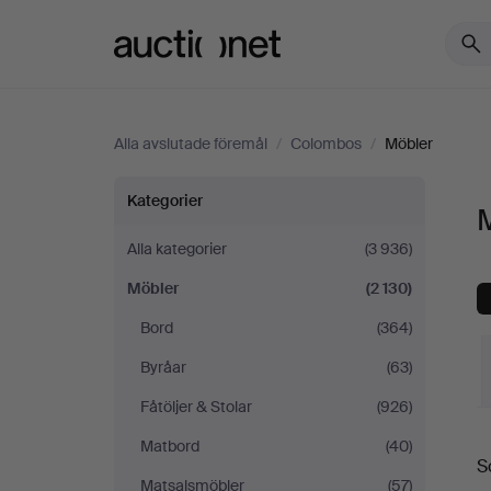
Auctionet.com
Alla avslutade föremål
/
Colombos
/
Möbler
Möbler
Kategorier
på
Alla kategorier
(3 936)
Möbler
(2 130)
Colombos
Bord
(364)
Byråar
(63)
Fåtöljer & Stolar
(926)
S
Matbord
(40)
S
Matsalsmöbler
(57)