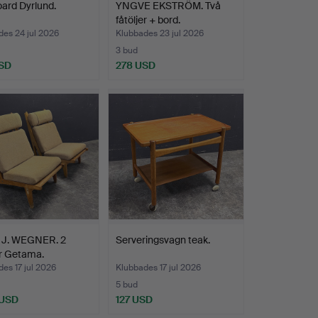
ard Dyrlund.
YNGVE EKSTRÖM. Två
fåtöljer + bord.
es 24 jul 2026
Klubbades 23 jul 2026
3 bud
SD
278 USD
J. WEGNER. 2
Serveringsvagn teak.
er Getama.
es 17 jul 2026
Klubbades 17 jul 2026
5 bud
 USD
127 USD