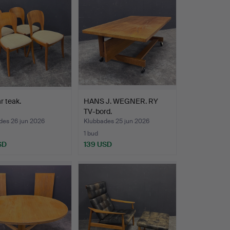
r teak.
HANS J. WEGNER. RY
TV-bord.
des 26 jun 2026
Klubbades 25 jun 2026
1 bud
SD
139 USD