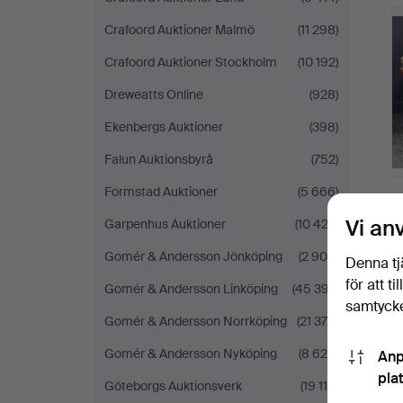
Crafoord Auktioner Malmö
(11 298)
Crafoord Auktioner Stockholm
(10 192)
Dreweatts Online
(928)
Ekenbergs Auktioner
(398)
Falun Auktionsbyrå
(752)
Formstad Auktioner
(5 666)
Vi an
Garpenhus Auktioner
(10 423)
Gomér & Andersson Jönköping
(2 906)
Denna tj
för att t
Gomér & Andersson Linköping
(45 397)
samtycke
Gomér & Andersson Norrköping
(21 378)
Gomér & Andersson Nyköping
(8 625)
Anp
pla
Göteborgs Auktionsverk
(19 115)