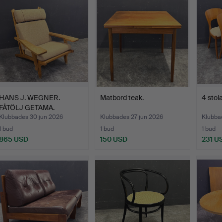
HANS J. WEGNER.
Matbord teak.
4 stola
FÅTÖLJ GETAMA.
Klubbades 30 jun 2026
Klubbades 27 jun 2026
Klubba
1 bud
1 bud
1 bud
865 USD
150 USD
231 U