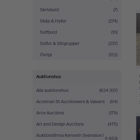
Skrivbord
(7)
Skåp & Hyllor
(274)
Soffbord
(10)
Soffor & Sittgrupper
(237)
Övrigt
(152)
Auktionshus
Alla auktionshus
(624 337)
Acreman St Auctioneers & Valuers
(54)
Arce Auctions
(179)
Art and Design Auctions
(475)
Auktionsfirma Kenneth Svensson i
(1 453)