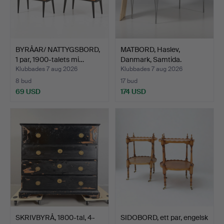
BYRÅAR/ NATTYGSBORD,
MATBORD, Haslev,
1 par, 1900-talets mi…
Danmark, Samtida.
Klubbades 7 aug 2026
Klubbades 7 aug 2026
8 bud
17 bud
69 USD
174 USD
SKRIVBYRÅ, 1800-tal, 4-
SIDOBORD, ett par, engelsk