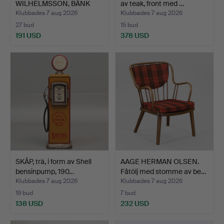
WILHELMSSON, BÄNK
av teak, front med …
"BAMSE" (115cm) F…
Klubbades 7 aug 2026
Klubbades 7 aug 2026
27 bud
15 bud
191 USD
378 USD
Utvalt
föremål
SKÅP, trä, i form av Shell
AAGE HERMAN OLSEN.
bensinpump, 190…
Fåtölj med stomme av be…
Klubbades 7 aug 2026
Klubbades 7 aug 2026
19 bud
7 bud
138 USD
232 USD