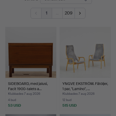
1
…
209
SIDEBOARD, med jalusi,
YNGVE EKSTRÖM. Fåtöljer,
Facit 1900-talets a…
1 par, "Lamino", …
Klubbades 7 aug 2026
Klubbades 7 aug 2026
4 bud
12 bud
53 USD
515 USD