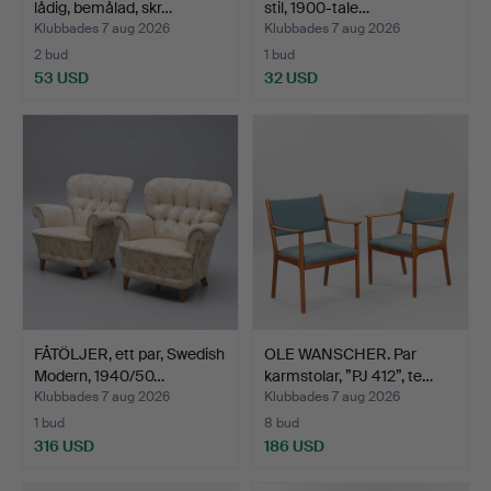
lådig, bemålad, skr…
stil, 1900-tale…
Klubbades 7 aug 2026
Klubbades 7 aug 2026
2 bud
1 bud
53 USD
32 USD
FÅTÖLJER, ett par, Swedish
OLE WANSCHER. Par
Modern, 1940/50…
karmstolar, ”PJ 412”, te…
Klubbades 7 aug 2026
Klubbades 7 aug 2026
1 bud
8 bud
316 USD
186 USD