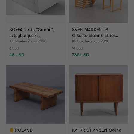
SOFFA, 2-sits, "Grönlid",
SVEN MARKELIUS.
avtagbar ljus kl…
Orkesterstolar, 6 st, for…
Klubbades 7 aug 2026
Klubbades 7 aug 2026
4 bud
14 bud
48 USD
736 USD
ROLAND
KAI KRISTIANSEN. Skänk