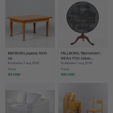
föremål
MATBORD, jugend, 1900-
FÄLLBORD, "Björnsholm",
tal.
IKEA:s 1700-talsse…
Klubbades 7 aug 2026
Klubbades 7 aug 2026
9 bud
4 bud
69 USD
106 USD