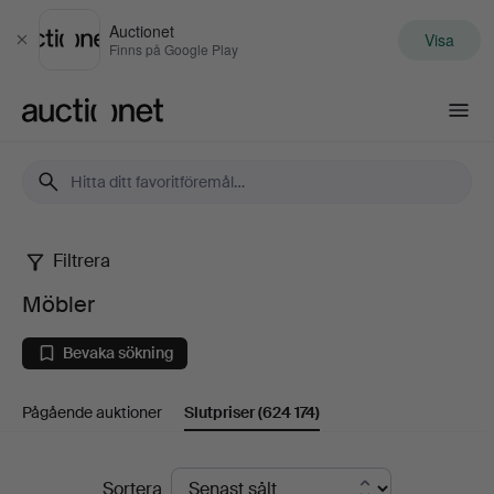
Auctionet
Visa
Stäng
Finns på Google Play
Auctionet.com
Filtrera
Möbler
Möbler
Bevaka sökning
Pågående auktioner
Slutpriser
(624 174)
Slutpriser
Sortera