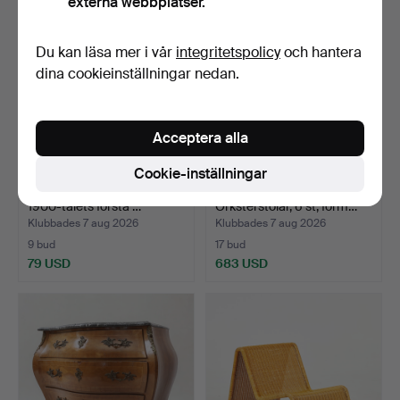
externa webbplatser.
Du kan läsa mer i vår
integritetspolicy
och hantera
dina cookieinställningar nedan.
Acceptera alla
Cookie-inställningar
SKÅP med jalusidörrar,
SVEN MARKELIUS.
1900-talets första …
Orksterstolar, 6 st, form…
Klubbades 7 aug 2026
Klubbades 7 aug 2026
9 bud
17 bud
79 USD
683 USD