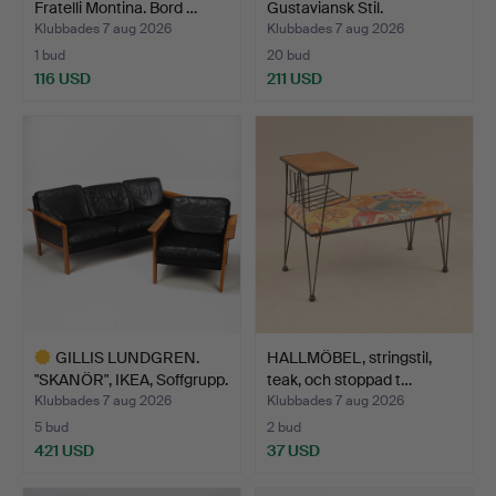
Fratelli Montina. Bord …
Gustaviansk Stil.
Klubbades 7 aug 2026
Klubbades 7 aug 2026
1 bud
20 bud
116 USD
211 USD
GILLIS LUNDGREN.
HALLMÖBEL, stringstil,
"SKANÖR", IKEA, Soffgrupp.
teak, och stoppad t…
Klubbades 7 aug 2026
Klubbades 7 aug 2026
5 bud
2 bud
421 USD
37 USD
Utvalt