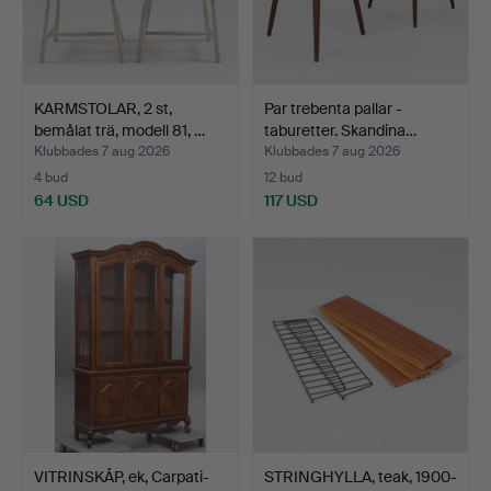
KARMSTOLAR, 2 st,
Par trebenta pallar -
bemålat trä, modell 81, …
taburetter. Skandina…
Klubbades 7 aug 2026
Klubbades 7 aug 2026
4 bud
12 bud
64 USD
117 USD
VITRINSKÅP, ek, Carpati-
STRINGHYLLA, teak, 1900-