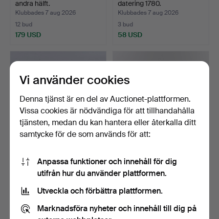
andra hälft.
datering 1780.
Klubbades 7 aug 2026
Klubbades 7 aug 2026
12 bud
3 bud
179 USD
58 USD
Vi använder cookies
Denna tjänst är en del av Auctionet-plattformen.
Vissa cookies är nödvändiga för att tillhandahålla
tjänsten, medan du kan hantera eller återkalla ditt
samtycke för de som används för att:
SOFFBORD, palisander,
KARMSTOLAR, ett par,
Anpassa funktioner och innehåll för dig
1900-talets mitt.
Svenska modellen, gus…
utifrån hur du använder plattformen.
Klubbades 7 aug 2026
Klubbades 7 aug 2026
4 bud
14 bud
Utveckla och förbättra plattformen.
58 USD
253 USD
Marknadsföra nyheter och innehåll till dig på