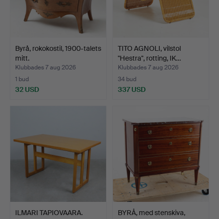
Byrå, rokokostil, 1900-talets
TITO AGNOLI, vilstol
mitt.
"Hestra", rotting, IK…
Klubbades 7 aug 2026
Klubbades 7 aug 2026
1 bud
34 bud
32 USD
337 USD
ILMARI TAPIOVAARA.
BYRÅ, med stenskiva,