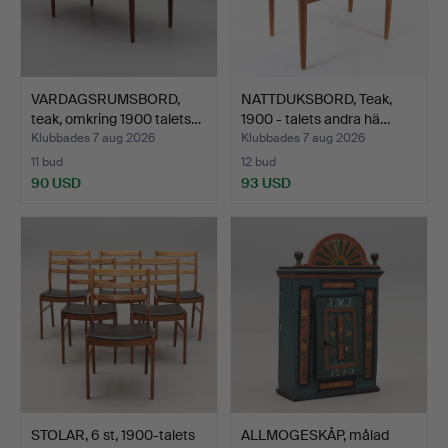
VARDAGSRUMSBORD,
NATTDUKSBORD, Teak,
teak, omkring 1900 talets…
1900 - talets andra hä…
Klubbades 7 aug 2026
Klubbades 7 aug 2026
11 bud
12 bud
90 USD
93 USD
STOLAR, 6 st, 1900-talets
ALLMOGESKÅP, målad