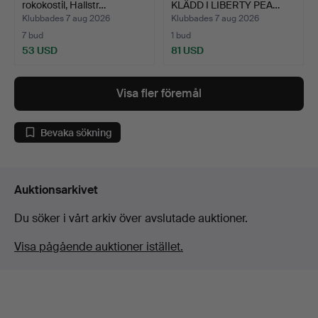
rokokostil, Hallstr…
KLÄDD I LIBERTY PEA…
Klubbades 7 aug 2026
Klubbades 7 aug 2026
7 bud
1 bud
53 USD
81 USD
Visa fler föremål
Bevaka sökning
Auktionsarkivet
Du söker i vårt arkiv över avslutade auktioner.
Visa pågående auktioner istället.