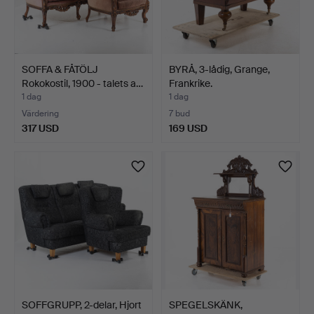
SOFFA & FÅTÖLJ
BYRÅ, 3-lådig, Grange,
Rokokostil, 1900 - talets a…
Frankrike.
1 dag
1 dag
Värdering
7 bud
317 USD
169 USD
SOFFGRUPP, 2-delar, Hjort
SPEGELSKÄNK,