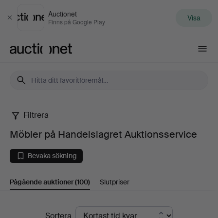
Auctionet
Visa
Stäng
Finns på Google Play
Auctionet.com
Filtrera
Möbler
Möbler på Handelslagret Auktionsservice
på
Bevaka sökning
Handelslagret
Pågående auktioner
(100)
Slutpriser
Auktionsservice
Pågående
Sortera