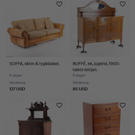
SOFFA, skinn & tygklädsel.
BUFFÉ, ek, jugend, 1900-
talets början.
6 dagar
6 dagar
Värdering
Värdering
127 USD
85 USD