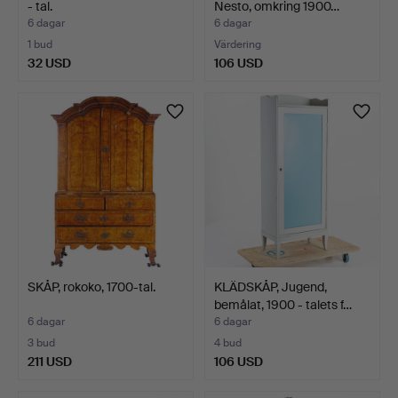
- tal.
Nesto, omkring 1900…
6 dagar
6 dagar
1 bud
Värdering
32 USD
106 USD
SKÅP, rokoko, 1700-tal.
KLÄDSKÅP, Jugend,
bemålat, 1900 - talets f…
6 dagar
6 dagar
3 bud
4 bud
211 USD
106 USD