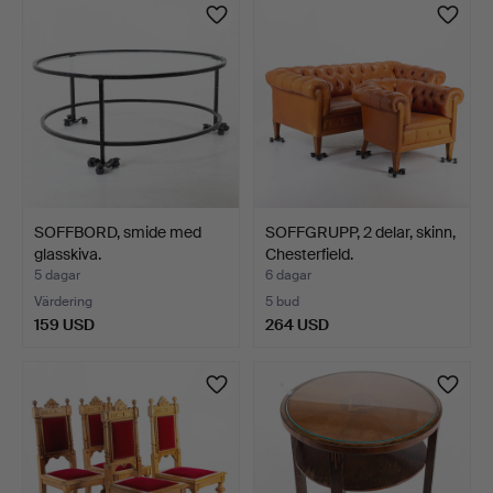
SOFFBORD, smide med
SOFFGRUPP, 2 delar, skinn,
glasskiva.
Chesterfield.
5 dagar
6 dagar
Värdering
5 bud
159 USD
264 USD