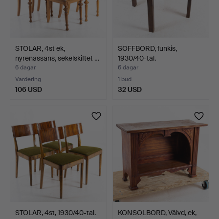
STOLAR, 4st ek,
SOFFBORD, funkis,
nyrenässans, sekelskiftet …
1930/40-tal.
6 dagar
6 dagar
Värdering
1 bud
106 USD
32 USD
STOLAR, 4st, 1930/40-tal.
KONSOLBORD, Välvd, ek,