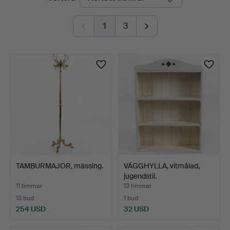
auktioner
1
3
TAMBURMAJOR, mässing.
VÄGGHYLLA, vitmålad,
jugendstil.
11 timmar
13 timmar
13 bud
1 bud
254 USD
32 USD