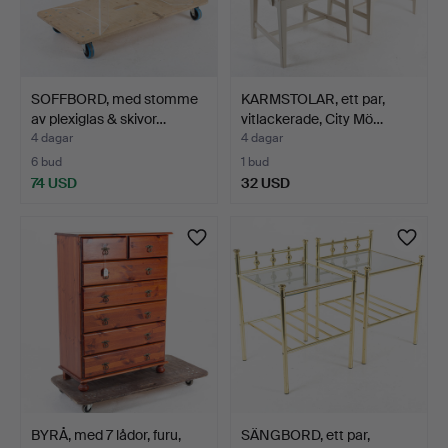
SOFFBORD, med stomme
KARMSTOLAR, ett par,
av plexiglas & skivor…
vitlackerade, City Mö…
4 dagar
4 dagar
6 bud
1 bud
74 USD
32 USD
BYRÅ, med 7 lådor, furu,
SÄNGBORD, ett par,