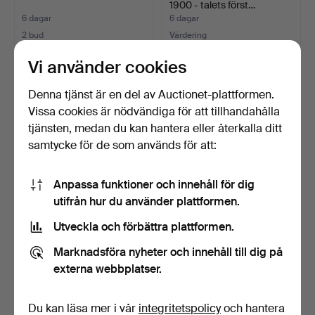
1900 - talets först…
6 dagar
6 dagar
2 bud
Värdering
37 USD
127 USD
Vi använder cookies
Denna tjänst är en del av Auctionet-plattformen.
Vissa cookies är nödvändiga för att tillhandahålla
tjänsten, medan du kan hantera eller återkalla ditt
samtycke för de som används för att:
Anpassa funktioner och innehåll för dig
utifrån hur du använder plattformen.
Utveckla och förbättra plattformen.
SKÅP / SKÄNK, mahogny,
BÄNK, San Diego Ottoman
1900-talets senare …
Fudge, Artwood.
Marknadsföra nyheter och innehåll till dig på
6 dagar
6 dagar
externa webbplatser.
Värdering
3 bud
64 USD
211 USD
Du kan läsa mer i vår
integritetspolicy
och hantera