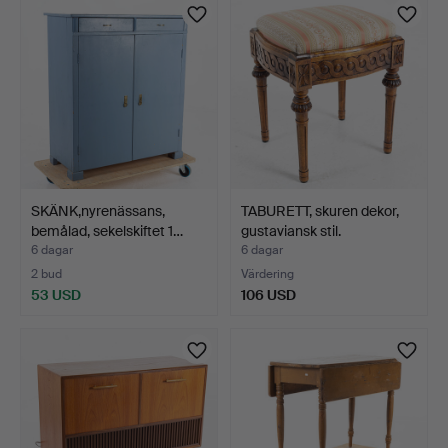
SKÄNK,nyrenässans,
TABURETT, skuren dekor,
bemålad, sekelskiftet 1…
gustaviansk stil.
6 dagar
6 dagar
2 bud
Värdering
53 USD
106 USD