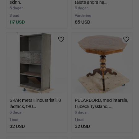
skinn.
talets andra hä…
6 dagar
6 dagar
3 bud
Värdering
117 USD
85 USD
SKÅP, metall, industristil, 8
PELARBORD, med intarsia,
lådfack, 190…
Lübeck Tyskland, …
6 dagar
6 dagar
1 bud
1 bud
32 USD
32 USD