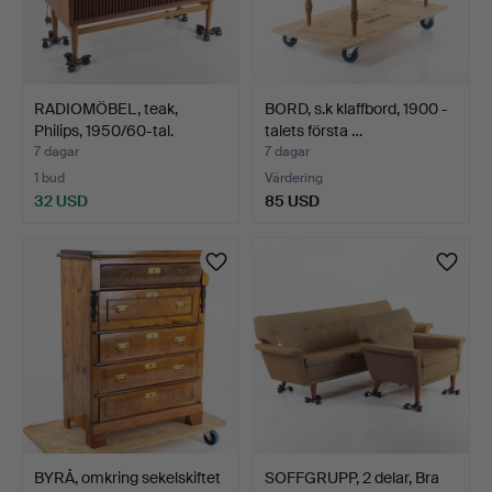
RADIOMÖBEL, teak,
BORD, s.k klaffbord, 1900 -
Philips, 1950/60-tal.
talets första …
7 dagar
7 dagar
1 bud
Värdering
32 USD
85 USD
BYRÅ, omkring sekelskiftet
SOFFGRUPP, 2 delar, Bra