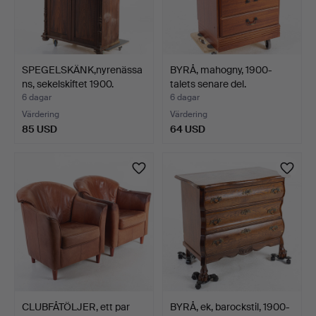
SPEGELSKÄNK,nyrenässa
BYRÅ, mahogny, 1900-
ns, sekelskiftet 1900.
talets senare del.
6 dagar
6 dagar
Värdering
Värdering
85 USD
64 USD
CLUBFÅTÖLJER, ett par
BYRÅ, ek, barockstil, 1900-