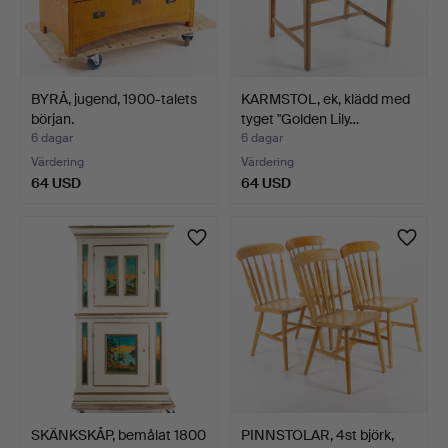
BYRÅ, jugend, 1900-talets
KARMSTOL, ek, klädd med
början.
tyget "Golden Lily…
6 dagar
6 dagar
Värdering
Värdering
64 USD
64 USD
SKÄNKSKÅP, bemålat 1800
PINNSTOLAR, 4st björk,