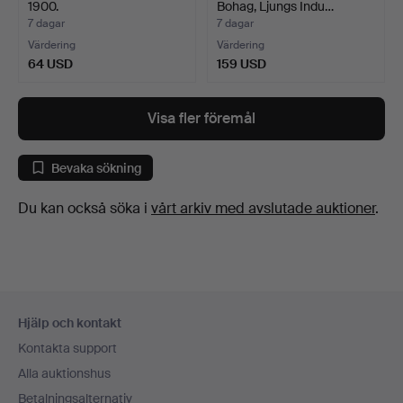
1900.
Bohag, Ljungs Indu…
7 dagar
7 dagar
Värdering
Värdering
64 USD
159 USD
Visa fler föremål
Bevaka sökning
Du kan också söka i
vårt arkiv med avslutade auktioner
.
Sidfotsnavigation
Hjälp och kontakt
Kontakta support
Alla auktionshus
Betalningsalternativ