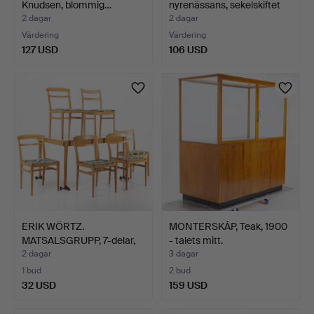
Knudsen, blommig…
nyrenässans, sekelskiftet
190…
2 dagar
2 dagar
Värdering
Värdering
127 USD
106 USD
ERIK WÖRTZ.
MONTERSKÅP, Teak, 1900
MATSALSGRUPP, 7-delar,
- talets mitt.
IKEA, "…
2 dagar
3 dagar
1 bud
2 bud
32 USD
159 USD