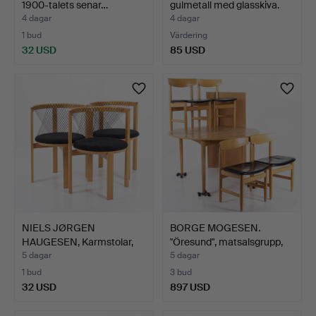
1900-talets senar…
gulmetall med glasskiva.
4 dagar
4 dagar
1 bud
Värdering
32 USD
85 USD
NIELS JØRGEN
BORGE MOGESEN.
HAUGESEN, Karmstolar,
"Öresund", matsalsgrupp,
"String…
bo…
5 dagar
5 dagar
1 bud
3 bud
32 USD
897 USD