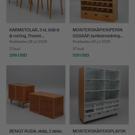
KARMSTOLAR, 3 st, böjträ
MONTERSKÅP/EKIPERIN
& rotting, Thonet…
GSSKÅP, butiksinredning…
Klubbades 28 jul 2026
Klubbades 28 jul 2026
21 bud
37 bud
296 USD
591 USD
BENGT RUDA. skåp, 2 delar,
MONTERSKÅP/DISPLAYSK