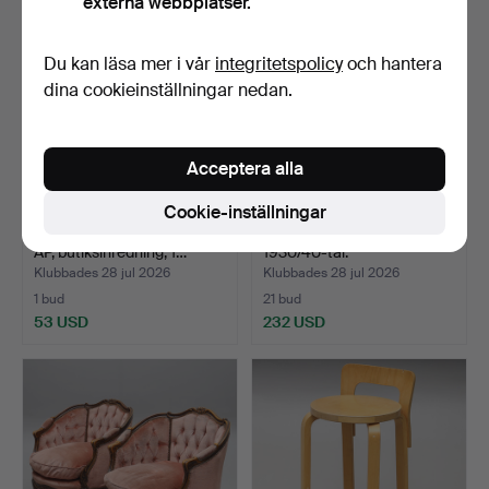
externa webbplatser.
föremål
Du kan läsa mer i vår
integritetspolicy
och hantera
dina cookieinställningar nedan.
Acceptera alla
Cookie-inställningar
MONTERSKÅP/DISPLAYSK
BOKHYLLA, med skåp,
ÅP, butiksinredning, 1…
1930/40-tal.
Klubbades 28 jul 2026
Klubbades 28 jul 2026
1 bud
21 bud
53 USD
232 USD