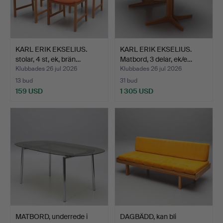
KARL ERIK EKSELIUS.
KARL ERIK EKSELIUS.
stolar, 4 st, ek, brän…
Matbord, 3 delar, ek/e…
Klubbades 26 jul 2026
Klubbades 26 jul 2026
13 bud
31 bud
159 USD
1 305 USD
MATBORD, underrede i
DAGBÄDD, kan bli