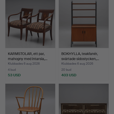
KARMSTOLAR, ett par,
BOKHYLLA, teakfanér,
mahogny med intarsia,…
svärtade sidostycken,…
Klubbades 6 aug 2026
Klubbades 6 aug 2026
4 bud
20 bud
53 USD
403 USD