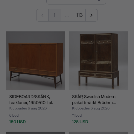
1
…
113
SIDEBOARD/SKÄNK,
SKÅP, Swedish Modern,
teakfanér, 1950/60-tal.
plakettmärkt Brödern…
Klubbades 6 aug 2026
Klubbades 6 aug 2026
6 bud
11 bud
180 USD
128 USD