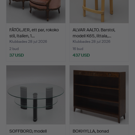
FÅTÖLJER, ett par, rokoko
ALVAR AALTO. Barstol,
stil, Italien, 1…
modell K65, Iittala,…
Klubbades 28 jul 2026
Klubbades 28 jul 2026
2 bud
16 bud
37 USD
437 USD
SOFFBORD, modell
BOKHYLLA, bonad