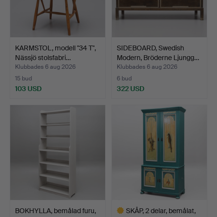
KARMSTOL, modell "34 T",
SIDEBOARD, Swedish
Nässjö stolsfabri…
Modern, Bröderne Ljungg…
Klubbades 6 aug 2026
Klubbades 6 aug 2026
15 bud
6 bud
103 USD
322 USD
BOKHYLLA, bemålad furu,
SKÅP, 2 delar, bemålat,