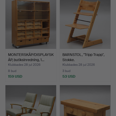
MONTERSKÅP/DISPLAYSK
BARNSTOL, "Tripp Trapp",
ÅP, butiksinredning, 1…
Stokke.
Klubbades 28 jul 2026
Klubbades 28 jul 2026
8 bud
3 bud
159 USD
53 USD