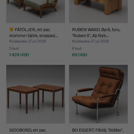
FÅTÖLJER, ett par,
RUBEN WARD. Byrå, furu,
stomme i björk, stoppad…
"Ruben II", Ab Nyb…
Klubbades 27 jul 2026
Klubbades 27 jul 2026
5 bud
6 bud
1 424 USD
69 USD
Utvalt
föremål
SIDOBORD, ett par,
BO EIGERT. Fåtölj, "Stålbo",