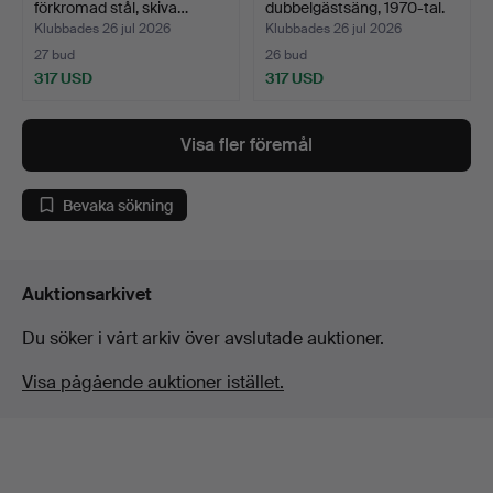
förkromad stål, skiva…
dubbelgästsäng, 1970-tal.
Klubbades 26 jul 2026
Klubbades 26 jul 2026
27 bud
26 bud
317 USD
317 USD
Visa fler föremål
Bevaka sökning
Auktionsarkivet
Du söker i vårt arkiv över avslutade auktioner.
Visa pågående auktioner istället.