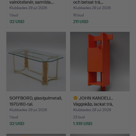
valnötsfanér, samtida…
och betsat trä…
Klubbades 29 jul 2026
Klubbades 29 jul 2026
1 bud
16 bud
32 USD
211 USD
SOFFBORD, glas/gulmetall,
JOHN KANDELL.
1970/80-tal.
Väggskåp, lackat trä,
"Arkit…
Klubbades 29 jul 2026
Klubbades 28 jul 2026
1 bud
23 bud
32 USD
1 319 USD
Utvalt