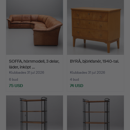
SOFFA, hörnmodell, 3 delar,
BYRÅ, björkfanér, 1940-tal.
läder, inköpt …
Klubbades 31 jul 2026
Klubbades 31 jul 2026
6 bud
4 bud
75 USD
74 USD