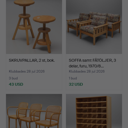
föremål
SKRUVPALLAR, 2 st, bok.
SOFFA samt FÅTÖLJER, 3
delar, furu, 1970/8…
Klubbades 28 jul 2026
Klubbades 28 jul 2026
3 bud
1 bud
43 USD
32 USD