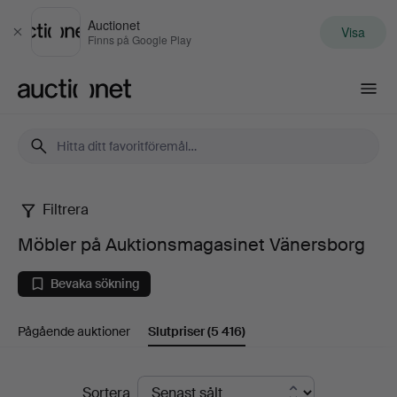
Auctionet
Visa
Stäng
Finns på Google Play
Auctionet.com
Filtrera
Möbler
Möbler på Auktionsmagasinet Vänersborg
på
Bevaka sökning
Auktionsmagasinet
Pågående auktioner
Slutpriser
(5 416)
Vänersborg
Slutpriser
Sortera