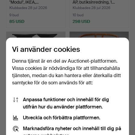
"Modul", IKEA,…
ÅP, butiksinredning, 1…
Klubbades 28 jul 2026
Klubbades 28 jul 2026
9 bud
10 bud
85 USD
298 USD
Vi använder cookies
Denna tjänst är en del av Auctionet-plattformen.
Vissa cookies är nödvändiga för att tillhandahålla
tjänsten, medan du kan hantera eller återkalla ditt
samtycke för de som används för att:
PIEDESTALER, 2 st, 1900-
HANS J WEGNER.
Anpassa funktioner och innehåll för dig
tal.
Karmstol, betsad/lackad
utifrån hur du använder plattformen.
bok…
Klubbades 28 jul 2026
Klubbades 28 jul 2026
23 bud
32 bud
Utveckla och förbättra plattformen.
211 USD
535 USD
Marknadsföra nyheter och innehåll till dig på
Utvalt