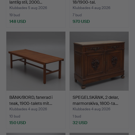
lantlig stil, 2000…
18/1900-tal.
Klubbades 5 aug 2026
Klubbades 4 aug 2026
19 bud
7 bud
148 USD
970 USD
Utvalt
föremål
BÄNK/BORD, fanerad i
SPEGELSKÄNK, 2 delar,
teak, 1900-talets mit…
marmorskiva, 1800-ta…
Klubbades 4 aug 2026
Klubbades 4 aug 2026
10 bud
1 bud
150 USD
32 USD