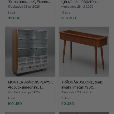
"Stressless Jazz", Ekorne…
björk/fanér, 1930/40-tal.
Klubbades 28 jul 2026
Klubbades 28 jul 2026
1 bud
16 bud
32 USD
296 USD
MONTERSKÅP/DISPLAYSK
TRÄDGÅRDSBORD, teak,
ÅP, butiksinredning, 1…
insats i metall, 1950…
Klubbades 28 jul 2026
Klubbades 28 jul 2026
1 bud
10 bud
106 USD
90 USD