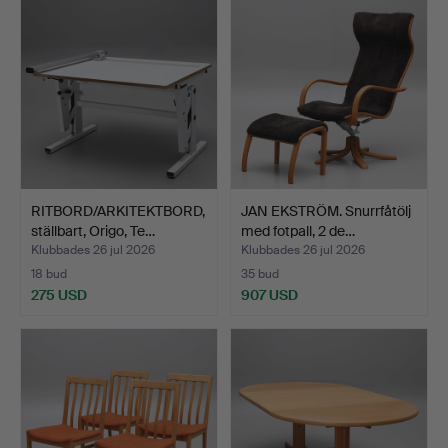
RITBORD/ARKITEKTBORD,
JAN EKSTRÖM. Snurrfåtölj
ställbart, Origo, Te…
med fotpall, 2 de…
Klubbades 26 jul 2026
Klubbades 26 jul 2026
18 bud
35 bud
275 USD
907 USD