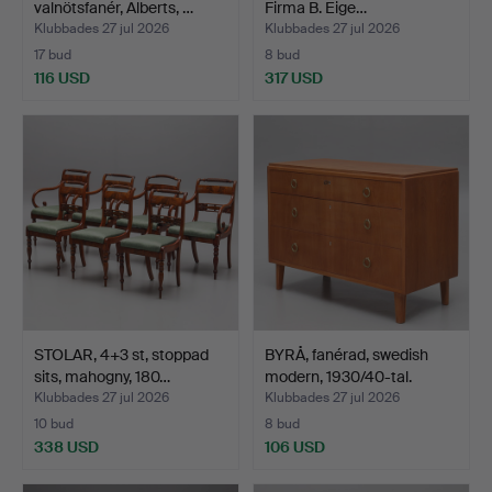
valnötsfanér, Alberts, …
Firma B. Eige…
Klubbades 27 jul 2026
Klubbades 27 jul 2026
17 bud
8 bud
116 USD
317 USD
STOLAR, 4+3 st, stoppad
BYRÅ, fanérad, swedish
sits, mahogny, 180…
modern, 1930/40-tal.
Klubbades 27 jul 2026
Klubbades 27 jul 2026
10 bud
8 bud
338 USD
106 USD