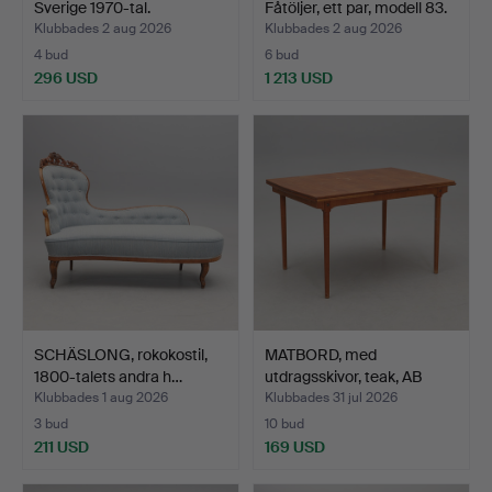
Sverige 1970-tal.
Fåtöljer, ett par, modell 83.
Klubbades 2 aug 2026
Klubbades 2 aug 2026
4 bud
6 bud
296 USD
1 213 USD
Utvalt
föremål
SCHÄSLONG, rokokostil,
MATBORD, med
1800-talets andra h…
utdragsskivor, teak, AB
Möbel…
Klubbades 1 aug 2026
Klubbades 31 jul 2026
3 bud
10 bud
211 USD
169 USD