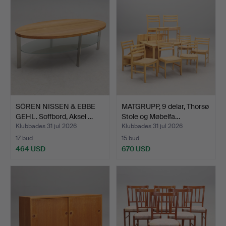
SÖREN NISSEN & EBBE
MATGRUPP, 9 delar, Thorsø
GEHL. Soffbord, Aksel …
Stole og Møbelfa…
Klubbades 31 jul 2026
Klubbades 31 jul 2026
17 bud
15 bud
464 USD
670 USD