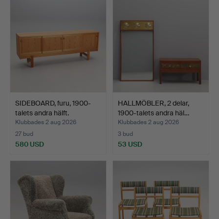
SIDEBOARD, furu, 1900-
HALLMÖBLER, 2 delar,
talets andra hälft.
1900-talets andra häl…
Klubbades 2 aug 2026
Klubbades 2 aug 2026
27 bud
3 bud
580 USD
53 USD