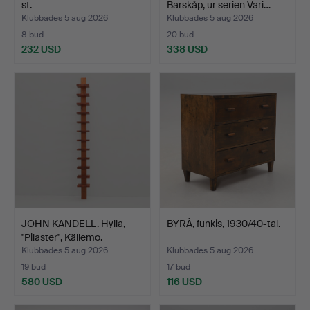
st.
Barskåp, ur serien Vari…
Klubbades 5 aug 2026
Klubbades 5 aug 2026
8 bud
20 bud
232 USD
338 USD
JOHN KANDELL. Hylla,
BYRÅ, funkis, 1930/40-tal.
"Pilaster", Källemo.
Klubbades 5 aug 2026
Klubbades 5 aug 2026
19 bud
17 bud
580 USD
116 USD