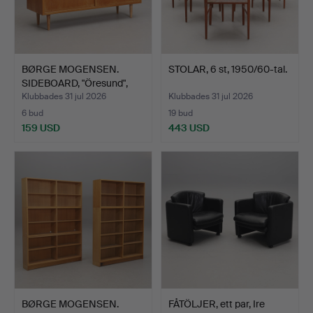
BØRGE MOGENSEN.
STOLAR, 6 st, 1950/60-tal.
SIDEBOARD, "Öresund",
Karl…
Klubbades 31 jul 2026
Klubbades 31 jul 2026
6 bud
19 bud
159 USD
443 USD
BØRGE MOGENSEN.
FÅTÖLJER, ett par, Ire