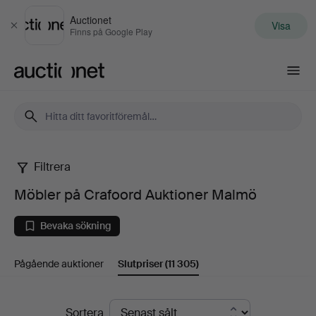
Auctionet
Visa
Stäng
Finns på Google Play
Auctionet.com
Filtrera
Möbler
Möbler på Crafoord Auktioner Malmö
på
Bevaka sökning
Crafoord
Pågående auktioner
Slutpriser
(11 305)
Auktioner
Malmö
Slutpriser
Sortera