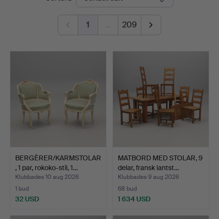
1
…
209
BERGÈRER/KARMSTOLAR
MATBORD MED STOLAR, 9
, 1 par, rokoko-stil, 1…
delar, fransk lantst…
Klubbades 10 aug 2026
Klubbades 9 aug 2026
1 bud
68 bud
32 USD
1 634 USD