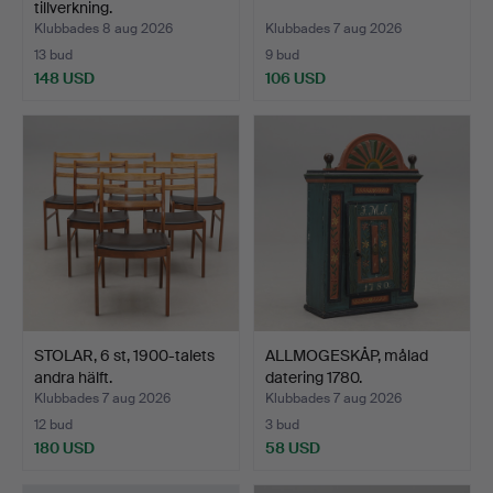
tillverkning.
Klubbades 8 aug 2026
Klubbades 7 aug 2026
13 bud
9 bud
148 USD
106 USD
STOLAR, 6 st, 1900-talets
ALLMOGESKÅP, målad
andra hälft.
datering 1780.
Klubbades 7 aug 2026
Klubbades 7 aug 2026
12 bud
3 bud
180 USD
58 USD