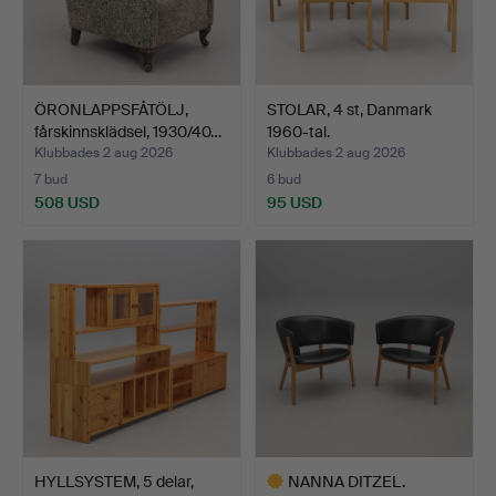
ÖRONLAPPSFÅTÖLJ,
STOLAR, 4 st, Danmark
fårskinnsklädsel, 1930/40…
1960-tal.
Klubbades 2 aug 2026
Klubbades 2 aug 2026
7 bud
6 bud
508 USD
95 USD
HYLLSYSTEM, 5 delar,
NANNA DITZEL.