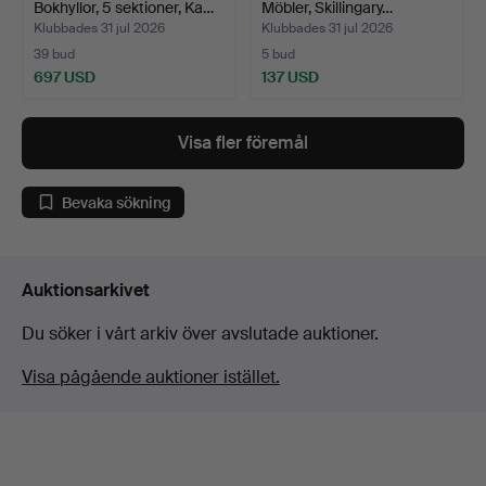
Bokhyllor, 5 sektioner, Ka…
Möbler, Skillingary…
Klubbades 31 jul 2026
Klubbades 31 jul 2026
39 bud
5 bud
697 USD
137 USD
Visa fler föremål
Bevaka sökning
Auktionsarkivet
Du söker i vårt arkiv över avslutade auktioner.
Visa pågående auktioner istället.