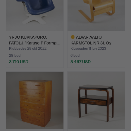
YRJÖ KUKKAPURO.
ALVAR AALTO.
FÅTÖLJ, "Karuselli" Formgi…
KARMSTOL NR 31. O.y
Huonekalu…
Klubbades 29 okt 2022
Klubbades 11 jun 2023
28 bud
6 bud
3 710 USD
3 467 USD
Utvalt
föremål