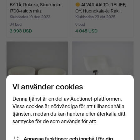
BYRÅ, Rokoko, Stockholm,
ALVAR AALTO. RELIEF,
1700-talets mitt.
O.Y. Huonekalu-ja Rak…
Klubbades 10 dec 2023
Klubbades 23 okt 2025
34 bud
6 bud
3 993 USD
4 045 USD
Utvalt
föremål
Vi använder cookies
Denna tjänst är en del av Auctionet-plattformen.
Vissa cookies är nödvändiga för att tillhandahålla
ELNA KILJANDER.
YRJÖ KUKKAPURO.
tjänsten, medan du kan hantera eller återkalla ditt
FÅTÖLJER, ett par för
FÅTÖLJ, "Karuselli" Formgi…
samtycke för de som används för att:
Mobi…
Klubbades 25 maj 2024
Klubbades 29 okt 2022
3 bud
25 bud
3 814 USD
4 047 USD
Anpassa funktioner och innehåll för dig