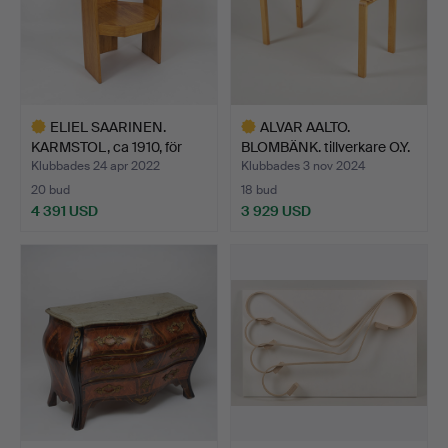
ELIEL SAARINEN.
ALVAR AALTO.
KARMSTOL, ca 1910, för
BLOMBÄNK. tillverkare O.Y.
Sta…
Hu…
Klubbades 24 apr 2022
Klubbades 3 nov 2024
20 bud
18 bud
4 391 USD
3 929 USD
Utvalt
Utvalt
föremål
föremål