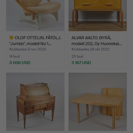
OLOF OTTELIN. FÅTÖLJ.
ALVAR AALTO. BYRÅ,
"Jumbo", modell No 1…
modell 202, Oy Huonekal…
Klubbades 5 nov 2023
Klubbades 29 okt 2022
14 bud
20 bud
3 006 USD
3 167 USD
Utvalt
föremål