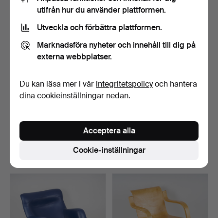
Utvalt
utifrån hur du använder plattformen.
föremål
Utveckla och förbättra plattformen.
Marknadsföra nyheter och innehåll till dig på
externa webbplatser.
Du kan läsa mer i vår
integritetspolicy
och hantera
dina cookieinställningar nedan.
MÄRTA BLOMSTEDT (1899-
ARNE JACOBSEN. FÅTÖLJ
1982). TILLSKRIVEN. …
och ottoman, "Ägget"…
Acceptera alla
Klubbades 7 maj 2026
Klubbades 12 okt 2023
9 bud
3 bud
Cookie-inställningar
4 064 USD
3 698 USD