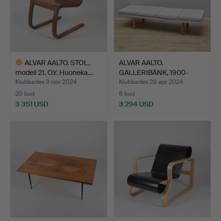
ALVAR AALTO. STOL,
ALVAR AALTO.
modell 21. O.Y. Huoneka…
GALLERIBÄNK, 1900-
talets mitt.
Klubbades 3 nov 2024
Klubbades 28 apr 2024
20 bud
8 bud
3 351 USD
3 294 USD
Utvalt
föremål