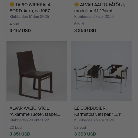
TAPIO WIRKKALA.
ALVAR AALTO. FÅTÖLJ,
BORD. Asko, ca 1957.
modell nr. 41, "Paimi…
Klubbades 17 dec 2025
Klubbades 27 apr 2025
4 bud
6 bud
3 467 USD
3 356 USD
Utvalt
Utvalt
föremål
föremål
ALVAR AALTO. STOL,
LE CORBUSIER.
"Aikamme Tuote", stapel…
Karmstolar, ett par. "LC1".
Klubbades 29 okt 2022
Klubbades 26 apr 2026
20 bud
53 bud
3 351 USD
3 399 USD