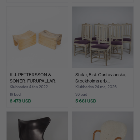
Utvalt
föremål
K.J. PETTERSSON &
Stolar, 8 st. Gustavianska,
SÖNER. FURUPALLAR,
Stockholms arb…
ETT P…
Klubbades 4 feb 2022
Klubbades 24 maj 2026
19 bud
36 bud
6 478 USD
5 681 USD