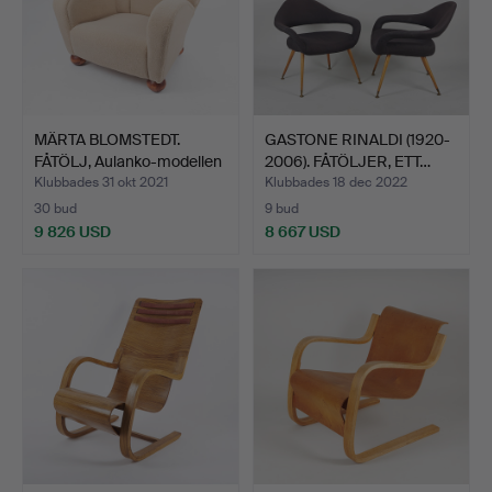
MÄRTA BLOMSTEDT.
GASTONE RINALDI (1920-
FÅTÖLJ, Aulanko-modellen
2006). FÅTÖLJER, ETT…
…
Klubbades 31 okt 2021
Klubbades 18 dec 2022
30 bud
9 bud
9 826 USD
8 667 USD