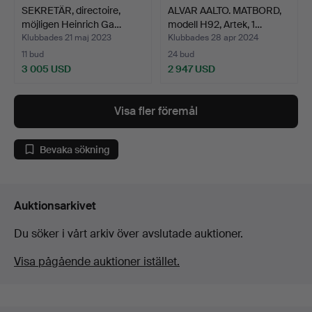
SEKRETÄR, directoire,
ALVAR AALTO. MATBORD,
möjligen Heinrich Ga…
modell H92, Artek, 1…
Klubbades 21 maj 2023
Klubbades 28 apr 2024
11 bud
24 bud
3 005 USD
2 947 USD
Visa fler föremål
Bevaka sökning
Auktionsarkivet
Du söker i vårt arkiv över avslutade auktioner.
Visa pågående auktioner istället.