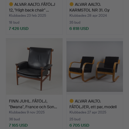
ALVAR AALTO. FÅTÖLJ
ALVAR AALTO.
12, "High back chair" …
KARMSTOL NR 31. O.y
Huonekalu…
Klubbades 23 feb 2025
Klubbades 28 apr 2024
18 bud
35 bud
7 426 USD
6 818 USD
Utvalt
Utvalt
föremål
föremål
FINN JUHL. FÅTÖLJ,
ALVAR AALTO.
"Bwana", France och Son…
FÅTÖLJER, ett par, modell
34 …
Klubbades 9 nov 2025
Klubbades 27 apr 2025
36 bud
25 bud
7 165 USD
6 705 USD