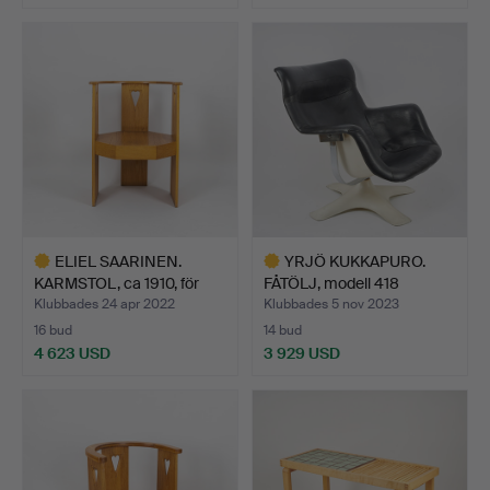
Utvalt
föremål
ELIEL SAARINEN.
YRJÖ KUKKAPURO.
KARMSTOL, ca 1910, för
FÅTÖLJ, modell 418
Sta…
"Karuse…
Klubbades 24 apr 2022
Klubbades 5 nov 2023
16 bud
14 bud
4 623 USD
3 929 USD
Utvalt
Utvalt
föremål
föremål