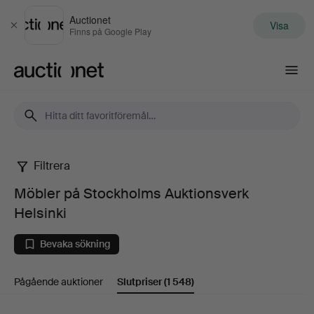
Auctionet
Visa
Stäng
Finns på Google Play
Auctionet.com
Filtrera
Möbler
Möbler på Stockholms Auktionsverk
på
Helsinki
Stockholms
Bevaka sökning
Auktionsverk
Pågående auktioner
Slutpriser
(1 548)
Helsinki