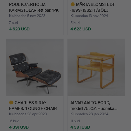
POUL KJÆRHOLM.
MÄRTA BLOMSTEDT
KARMSTOLAR, ett par. "PK
(1899-1982). FÅTÖLJ,
31…
Aulan…
Klubbades 5 nov 2023
Klubbades 13 nov 2024
7 bud
5 bud
4 623 USD
4 623 USD
Utvalt
föremål
CHARLES & RAY
ALVAR AALTO. BORD,
EAMES. "LOUNGE CHAIR
modell 75, O.Y. Huoneka…
AND OTT…
Klubbades 23 apr 2023
Klubbades 28 jan 2024
16 bud
11 bud
4 391 USD
4 391 USD