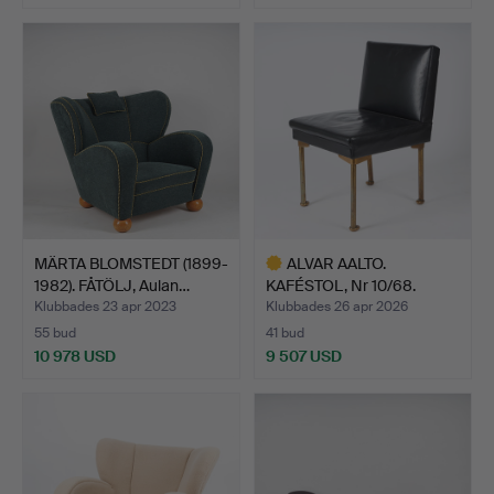
Utvalt
Utvalt
föremål
föremål
MÄRTA BLOMSTEDT (1899-
ALVAR AALTO.
1982). FÅTÖLJ, Aulan…
KAFÉSTOL, Nr 10/68.
Formgiven…
Klubbades 23 apr 2023
Klubbades 26 apr 2026
55 bud
41 bud
10 978 USD
9 507 USD
Utvalt
föremål