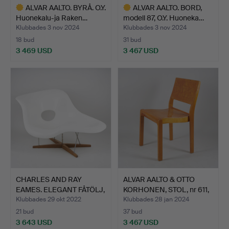
ALVAR AALTO. BYRÅ. O.Y.
ALVAR AALTO. BORD,
Huonekalu-ja Raken…
modell 87, O.Y. Huoneka…
Klubbades 3 nov 2024
Klubbades 3 nov 2024
18 bud
31 bud
3 469 USD
3 467 USD
Utvalt
Utvalt
föremål
föremål
CHARLES AND RAY
ALVAR AALTO & OTTO
EAMES. ELEGANT FÅTÖLJ,
KORHONEN, STOL, nr 611,
"La…
…
Klubbades 29 okt 2022
Klubbades 28 jan 2024
21 bud
37 bud
3 643 USD
3 467 USD