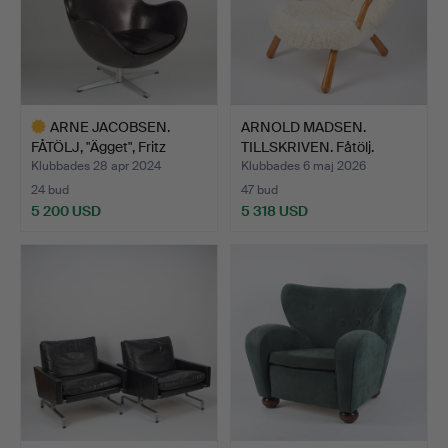
ARNE JACOBSEN.
ARNOLD MADSEN.
FÅTÖLJ, "Ägget", Fritz
TILLSKRIVEN. Fåtölj.
Hans…
"Musli…
Klubbades 28 apr 2024
Klubbades 6 maj 2026
24 bud
47 bud
5 200 USD
5 318 USD
Utvalt
föremål