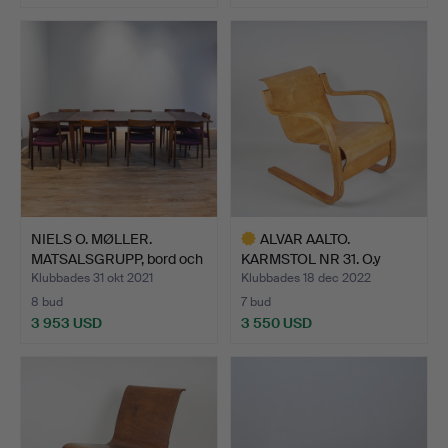
NIELS O. MØLLER.
ALVAR AALTO.
MATSALSGRUPP, bord och
KARMSTOL NR 31. O.y
10…
Huonekalu…
Klubbades 31 okt 2021
Klubbades 18 dec 2022
8 bud
7 bud
3 953 USD
3 550 USD
Utvalt
föremål