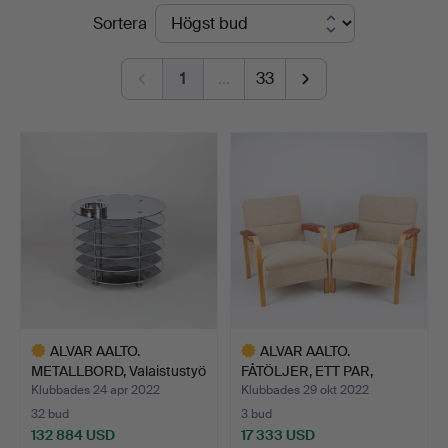
Slutpriser
Sortera
1
…
33
ALVAR AALTO.
ALVAR AALTO.
METALLBORD, Valaistustyö
FÅTÖLJER, ETT PAR,
Ky 1…
"modell 48…
Klubbades 24 apr 2022
Klubbades 29 okt 2022
32 bud
3 bud
132 884 USD
17 333 USD