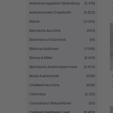
Auktionsmagasinet Vänersborg
(5 410)
Auktionsverket Engelholm
(9 823)
Balclis
(2 059)
Barcelona Auctions
(943)
Batemans of Stamford
(61)
Bidstrup Auktioner
(1 588)
Bishop & Miller
(6 601)
Björnssons Auktionskammare
(3 452)
Borås Auktionshall
(598)
Chalkwell Auctions
(698)
Colombos
(2 129)
Connoisseur Bokauktioner
(50)
Crafoord Auktioner Lund
(5 413)