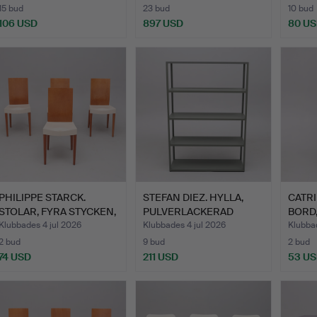
15 bud
23 bud
10 bud
106 USD
897 USD
80 U
PHILIPPE STARCK.
STEFAN DIEZ. HYLLA,
CATRI
STOLAR, FYRA STYCKEN,
PULVERLACKERAD
BORD
"MI…
ALUMINI…
PERS
Klubbades 4 jul 2026
Klubbades 4 jul 2026
Klubbad
2 bud
9 bud
2 bud
74 USD
211 USD
53 U