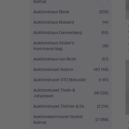
Kalmar
Auktionshaus Blank
(202)
Auktionshaus Bossard
(14)
Auktionshaus Dannenberg
(55)
Auktionshaus Stuber's
(18)
Hammerschlag
Auktionshaus von Brühl
(57)
Auktionshuset Kolonn
(40 146)
Auktionshuset STO Bohuslän
(1 161)
Auktionshuset Thelin &
(18 026)
Johansson
Auktionshuset Thörner & Ek
(3 214)
Auktionskammaren Sydost
(2 088)
Kalmar