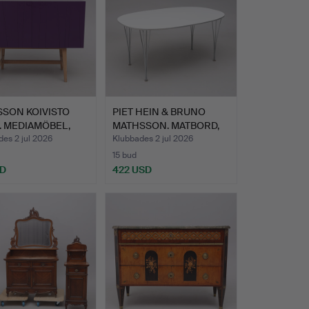
SSON KOIVISTO
PIET HEIN & BRUNO
. MEDIAMÖBEL,
MATHSSON. MATBORD,
"…
"SUPE…
es 2 jul 2026
Klubbades 2 jul 2026
15 bud
SD
422 USD