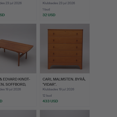
YSTEM, "STR…
GEMLA.
es 23 jul 2026
Klubbades 23 jul 2026
1 bud
USD
32 USD
& EDVARD KINDT-
CARL MALMSTEN. BYRÅ,
N. SOFFBORD,
"VIDAR".
…
es 19 jul 2026
Klubbades 19 jul 2026
12 bud
SD
433 USD