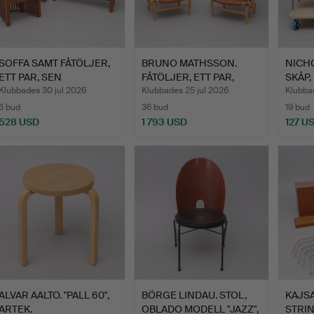
SOFFA SAMT FÅTÖLJER,
BRUNO MATHSSON.
NICHO
ETT PAR, SEN
FÅTÖLJER, ETT PAR,
SKÅP,
JUGENDST…
"PERNIL…
Klubbades 30 jul 2026
Klubbades 25 jul 2026
Klubbad
6 bud
36 bud
19 bud
528 USD
1 793 USD
127 U
ALVAR AALTO. "PALL 60",
BÖRGE LINDAU. STOL,
KAJSA
ARTEK.
OBLADO MODELL "JAZZ",
STRIN