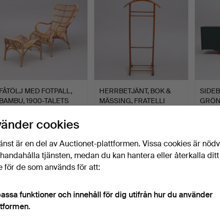
FÅTÖLJ MED FOTPALL,
HERRBETJÄNT, BOK &
SIDE
BAMBU, 1900-TALETS
MÄSSING, FRATELLI
GRÖN
AND…
REGUI…
TROL
Klubbades 18 jul 2026
Klubbades 17 jul 2026
Klubbad
vänder cookies
7 bud
9 bud
9 bud
127 USD
74 USD
264 
änst är en del av Auctionet-plattformen. Vissa cookies är nöd
illhandahålla tjänsten, medan du kan hantera eller återkalla ditt
 för de som används för att:
assa funktioner och innehåll för dig utifrån hur du använder
ttformen.