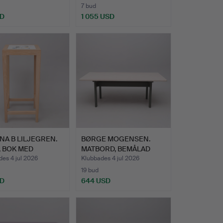
7 bud
SD
1 055 USD
NA B LILJEGREN.
BØRGE MOGENSEN.
, BOK MED
MATBORD, BEMÅLAD
TOR…
FURU, "AS…
es 4 jul 2026
Klubbades 4 jul 2026
19 bud
SD
644 USD