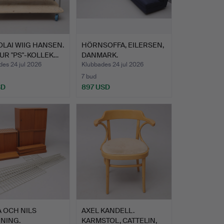
LAI WIIG HANSEN.
HÖRNSOFFA, EILERSEN,
 UR "PS"-KOLLEK…
DANMARK.
es 24 jul 2026
Klubbades 24 jul 2026
7 bud
SD
897 USD
 OCH NILS
AXEL KANDELL.
NING.
KARMSTOL, CATTELIN,