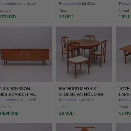
…
HYLLS
Klubbades 23 jul 2026
Klubbades 23 jul 2026
Klubbad
23 bud
1 bud
17 bud
273 USD
32 USD
1 119 
NILS JONSSON.
MATBORD MED 4 ST
TOVE 
SIDEBOARD, TEAK,
STOLAR, VALNÖT, CARL-
LARSE
"CORTINA", …
EWER…
TEAK
Klubbades 20 jul 2026
Klubbades 19 jul 2026
Klubbad
19 bud
11 bud
3 bud
1 424 USD
211 USD
95 U