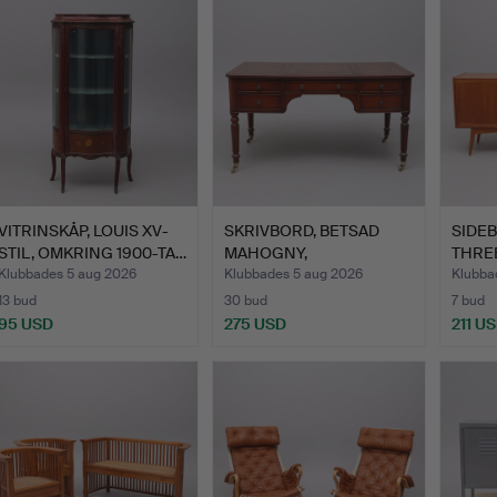
VITRINSKÅP, LOUIS XV-
SKRIVBORD, BETSAD
SIDEB
STIL, OMKRING 1900-TA…
MAHOGNY,
THREE
REGENCYSTIL, 19…
TAL.
Klubbades 5 aug 2026
Klubbades 5 aug 2026
Klubba
13 bud
30 bud
7 bud
95 USD
275 USD
211 U