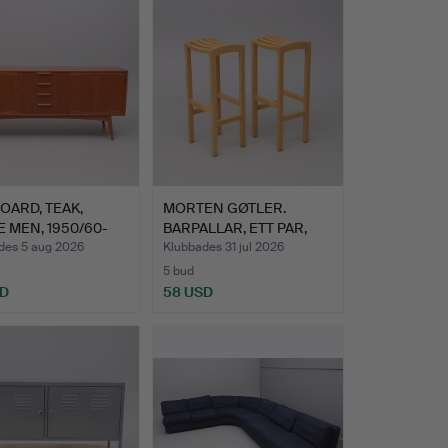
OARD, TEAK,
MORTEN GØTLER.
 MEN, 1950/60-
BARPALLAR, ETT PAR,
"VALENC…
des 5 aug 2026
Klubbades 31 jul 2026
5 bud
SD
58 USD