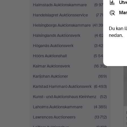
Utv
Halmstads Auktionskammare
(9 979)
Mar
Handelslagret Auktionsservice
(7 715)
Helsingborgs Auktionskammare
(41 399)
Du kan l
nedan.
Hälsinglands Auktionsverk
(4 627)
Höganäs Auktionsverk
(3 420)
Höörs Auktionshall
(5 545)
Kalmar Auktionsverk
(16 312)
Karljohan Auktioner
(169)
Karlstad Hammarö Auktionsverk
(6 493)
Kunst- und Auktionshaus Kleinhenz
(52)
Laholms Auktionskammare
(4 385)
Lawrences Auctioneers
(13 712)