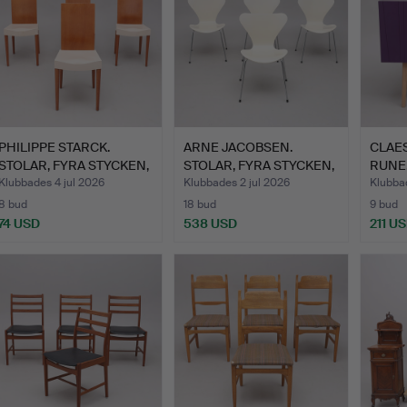
PHILIPPE STARCK.
ARNE JACOBSEN.
CLAE
STOLAR, FYRA STYCKEN,
STOLAR, FYRA STYCKEN,
RUNE
"MI…
"SJUA…
"VASS
Klubbades 4 jul 2026
Klubbades 2 jul 2026
Klubbad
8 bud
18 bud
9 bud
74 USD
538 USD
211 U