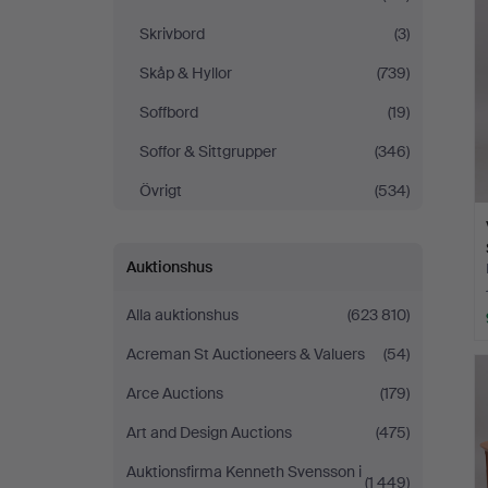
Skrivbord
(3)
Skåp & Hyllor
(739)
Soffbord
(19)
Soffor & Sittgrupper
(346)
Övrigt
(534)
Auktionshus
Alla auktionshus
(623 810)
Acreman St Auctioneers & Valuers
(54)
Arce Auctions
(179)
Art and Design Auctions
(475)
Auktionsfirma Kenneth Svensson i
(1 449)