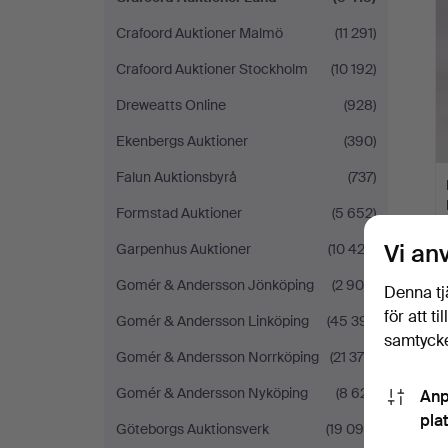
Crafoord Auktioner Malmö
(11 291)
Crafoord Auktioner Stockholm
(10 192)
Dreweatts Online
(928)
Ekenbergs Auktioner
(390)
Falun Auktionsbyrå
(737)
Formstad Auktioner
(5 652)
Vi an
Garpenhus Auktioner
(10 422)
Gomér & Andersson Jönköping
(2 900)
Denna tj
för att t
Gomér & Andersson Linköping
(45 391)
samtycke
Gomér & Andersson Norrköping
(21 375)
Gomér & Andersson Nyköping
(8 621)
Anp
pla
Göteborgs Auktionsverk
(19 098)