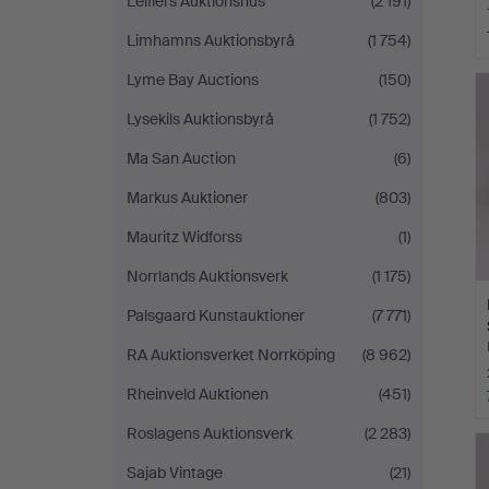
Leiflers Auktionshus
(2 191)
Limhamns Auktionsbyrå
(1 754)
Lyme Bay Auctions
(150)
Lysekils Auktionsbyrå
(1 752)
Ma San Auction
(6)
Markus Auktioner
(803)
Mauritz Widforss
(1)
Norrlands Auktionsverk
(1 175)
Palsgaard Kunstauktioner
(7 771)
RA Auktionsverket Norrköping
(8 962)
Rheinveld Auktionen
(451)
Roslagens Auktionsverk
(2 283)
Sajab Vintage
(21)