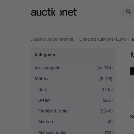
Auctionet.com
Alla avslutade föremål
/
Crafoord Auktioner Lund
/
Möbler
M
Kategorier
på
Alla kategorier
(94 354)
Möbler
(5 413)
Crafoord
Bord
(1 135)
Auktioner
Byråar
(269)
S
Lund
Fåtöljer & Stolar
(2 246)
S
Matbord
(8)
Matsalsmöbler
(114)