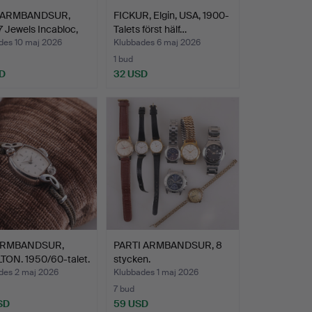
ARMBANDSUR,
FICKUR, Elgin, USA, 1900-
7 Jewels Incabloc,
Talets först hälf…
des 10 maj 2026
Klubbades 6 maj 2026
1 bud
D
32 USD
RMBANDSUR,
PARTI ARMBANDSUR, 8
TON. 1950/60-talet.
stycken.
des 2 maj 2026
Klubbades 1 maj 2026
7 bud
SD
59 USD