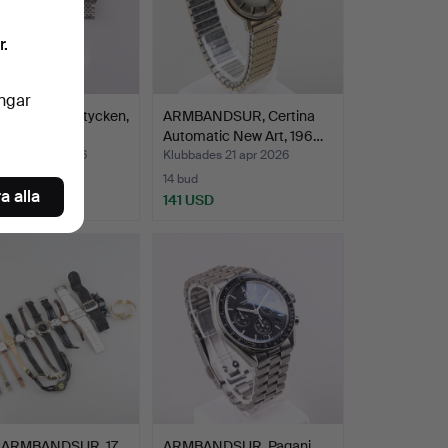
r.
ingar
NDSUR, 4 stycken,
ARMBANDSUR, Certina
.
Automatic New Art, 196…
des 27 apr 2026
Klubbades 21 apr 2026
14 bud
a alla
SD
141 USD
 ARMBANDSUR, 17
ARMBANDSUR, Pagani