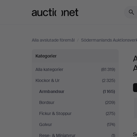
Auctionet.com
Alla avslutade föremål
/
Södermanlands Auktionsver
Armbandsur
Kategorier
på
Alla kategorier
(81 319)
Klockor & Ur
(2 325)
Södermanlands
Armbandsur
(1 165)
Auktionsverk
Bordsur
(209)
Fickur & Stoppur
(275)
Golvur
(174)
S
S
Rese- & Miniatyrur
(1)