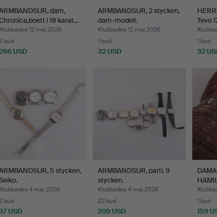
ARMBANDSUR, dam,
ARMBANDSUR, 2 stycken,
HERR
Chronica,boett i 18 karat…
dam-modell.
Tevo 1
1…
Klubbades 12 maj 2026
Klubbades 12 maj 2026
Klubba
5 bud
1 bud
1 bud
286 USD
32 USD
32 US
ARMBANDSUR, 5 stycken,
ARMBANDSUR, parti, 9
DAMA
Seiko.
stycken.
HAMIL
Klubbades 4 maj 2026
Klubbades 4 maj 2026
Klubba
2 bud
22 bud
1 bud
37 USD
209 USD
159 U