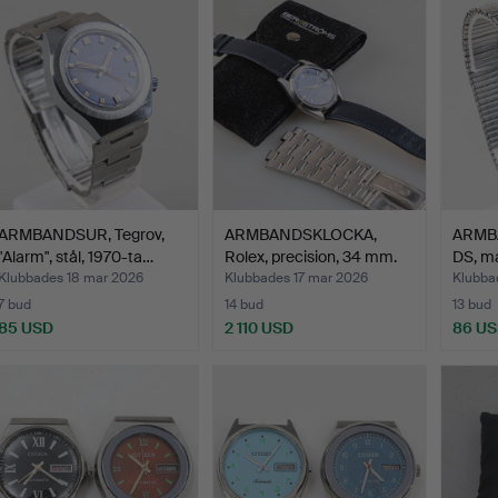
ARMBANDSUR, Tegrov,
ARMBANDSKLOCKA,
ARMBA
"Alarm", stål, 1970-ta…
Rolex, precision, 34 mm.
DS, ma
Klubbades 18 mar 2026
Klubbades 17 mar 2026
Klubba
7 bud
14 bud
13 bud
85 USD
2 110 USD
86 U