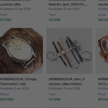
Lucerne, olika
New Art, dam, 1960/70-…
stycke
utformning…
Klubbades 20 apr 2026
Klubbades 10 apr 2026
Klubba
2 bud
1 bud
4 bud
37 USD
32 USD
48 U
ARMBANDSUR, Omega,
ARMBANDSUR, dam, 9
ARMBA
"Seamaster", stål.
stycken, olika märken.
1953, 
Klubbades 5 apr 2026
Klubbades 31 mar 2026
Klubba
26 bud
1 bud
8 bud
254 USD
32 USD
82 US