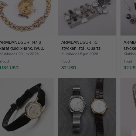
ARMBANDSUR, 14/18
ARMBANDSUR, 10
ARMB
karat guld, x-länk, 1962.
stycken, stål, Quartz.
stycke
Klubbades 20 jun 2026
Klubbades 5 jun 2026
Klubba
9 bud
1 bud
1 bud
1 134 USD
32 USD
32 US