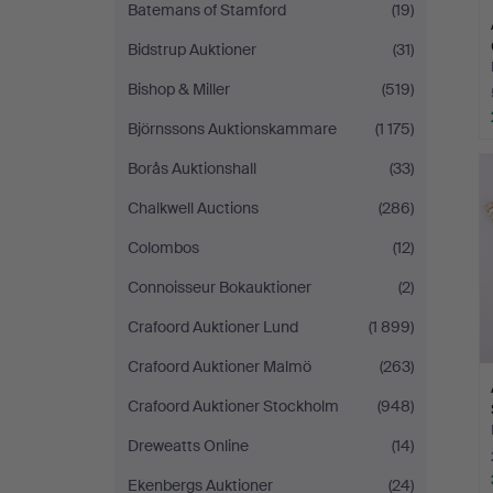
Batemans of Stamford
(19)
Bidstrup Auktioner
(31)
Bishop & Miller
(519)
Björnssons Auktionskammare
(1 175)
Borås Auktionshall
(33)
Chalkwell Auctions
(286)
Colombos
(12)
Connoisseur Bokauktioner
(2)
Crafoord Auktioner Lund
(1 899)
Crafoord Auktioner Malmö
(263)
Crafoord Auktioner Stockholm
(948)
Dreweatts Online
(14)
Ekenbergs Auktioner
(24)