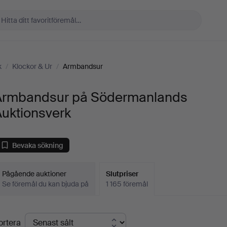
k
/
Klockor & Ur
/
Armbandsur
Armbandsur på Södermanlands
Auktionsverk
Bevaka sökning
Pågående auktioner
Slutpriser
Se föremål du kan bjuda på
1 165 föremål
lutpriser
ortera