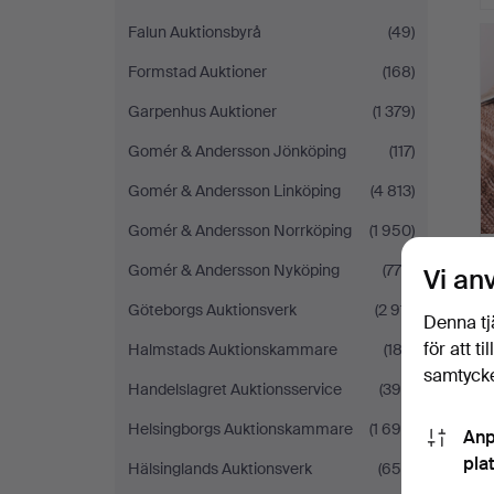
Falun Auktionsbyrå
(49)
Formstad Auktioner
(168)
Garpenhus Auktioner
(1 379)
Gomér & Andersson Jönköping
(117)
Gomér & Andersson Linköping
(4 813)
Gomér & Andersson Norrköping
(1 950)
Gomér & Andersson Nyköping
(776)
Vi an
Göteborgs Auktionsverk
(2 911)
Denna tj
för att t
Halmstads Auktionskammare
(183)
samtycke
Handelslagret Auktionsservice
(390)
Helsingborgs Auktionskammare
(1 698)
Anp
pla
Hälsinglands Auktionsverk
(650)