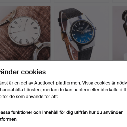
DAMARMBANDSUR, Trois
ARMBANDSUR, Lagonda
ARMBA
vänder cookies
Jardin, sterling, sam…
automatic, 25 rubis, i…
"Seast
Klubbades 1 maj 2026
Klubbades 1 maj 2026
Klubba
änst är en del av Auctionet-plattformen. Vissa cookies är nöd
1 bud
9 bud
7 bud
illhandahålla tjänsten, medan du kan hantera eller återkalla ditt
32 USD
69 USD
59 U
 för de som används för att:
assa funktioner och innehåll för dig utifrån hur du använder
ttformen.