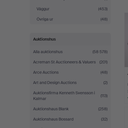
Väggur
(453)
Övriga ur
(48)
Auktionshus
Alla auktionshus
(58 578)
Acreman St Auctioneers & Valuers
(201)
Arce Auctions
(48)
Art and Design Auctions
(2)
Auktionsfirma Kenneth Svensson i
(113)
Kalmar
Auktionshaus Blank
(258)
Auktionshaus Bossard
(32)