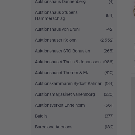
Auktionshaus Dannenberg
(4)
Auktionshaus Stuber's
(84)
Hammerschlag
Auktionshaus von Brühl
(42)
Auktionshuset Kolonn
(2 552)
Auktionshuset STO Bohuslän
(265)
Auktionshuset Thelin & Johansson
(986)
Auktionshuset Thörner & Ek
(810)
Auktionskammaren Sydost Kalmar
(134)
Auktionsmagasinet Vänersborg
(320)
Auktionsverket Engelholm
(561)
Balclis
(377)
Barcelona Auctions
(182)