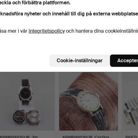
eckla och förbättra plattformen.
knadsföra nyheter och innehåll till dig på externa webbplatse
äsa mer i vår
integritetspolicy
och hantera dina cookieinställn
ARMBANDSUR, Tissot,
ARMBANDSUR, 2 stycken,
ARMBA
"Seastar", 18 karat gu…
Tissot, quartz.
Citizen
Klubbades 28 apr 2026
Klubbades 28 apr 2026
Klubba
1 bud
1 bud
7 bud
Cookie-inställningar
Accepter
718 USD
32 USD
54 U
ARMBANDSUR, 3st,
ARMBANDSUR, Certina
PARTI