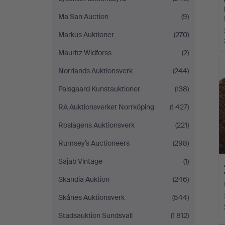
Ma San Auction
(9)
Markus Auktioner
(270)
Mauritz Widforss
(2)
Norrlands Auktionsverk
(244)
Palsgaard Kunstauktioner
(138)
RA Auktionsverket Norrköping
(1 427)
Roslagens Auktionsverk
(221)
Rumsey’s Auctioneers
(298)
Sajab Vintage
(1)
Skandia Auktion
(246)
Skånes Auktionsverk
(544)
Stadsauktion Sundsvall
(1 812)