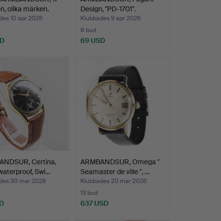
n, olika märken.
Design, "PD-1701".
des 10 apr 2026
Klubbades 9 apr 2026
8 bud
SD
69 USD
NDSUR, Certina,
ARMBANDSUR, Omega "
waterproof, Swi…
Seamaster de ville ", …
des 30 mar 2026
Klubbades 20 mar 2026
13 bud
D
637 USD