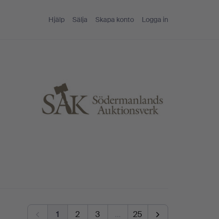
Hjälp
Sälja
Skapa konto
Logga in
1
2
3
…
25