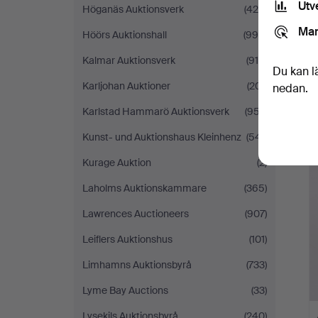
Utv
Höganäs Auktionsverk
(425)
Mar
Höörs Auktionshall
(995)
Kalmar Auktionsverk
(916)
Du kan l
Karljohan Auktioner
(201)
nedan.
Karlstad Hammarö Auktionsverk
(957)
Kunst- und Auktionshaus Kleinhenz
(541)
Kurage Auktion
(2)
Laholms Auktionskammare
(365)
Lawrences Auctioneers
(907)
Leiflers Auktionshus
(101)
Limhamns Auktionsbyrå
(733)
Lyme Bay Auctions
(33)
Lysekils Auktionsbyrå
(240)