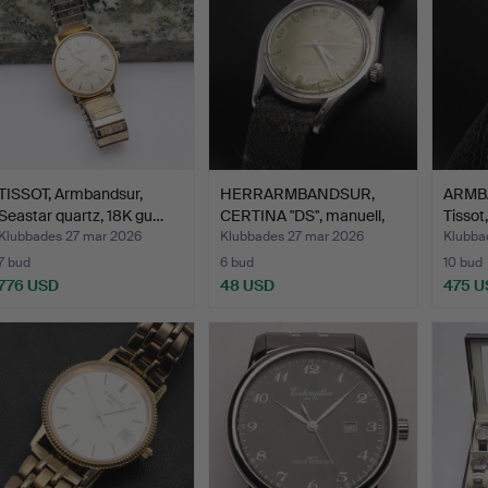
TISSOT, Armbandsur,
HERRARMBANDSUR,
ARMB
Seastar quartz, 18K gu…
CERTINA "DS", manuell,
Tissot
stå…
G…
Klubbades 27 mar 2026
Klubbades 27 mar 2026
Klubba
7 bud
6 bud
10 bud
776 USD
48 USD
475 U