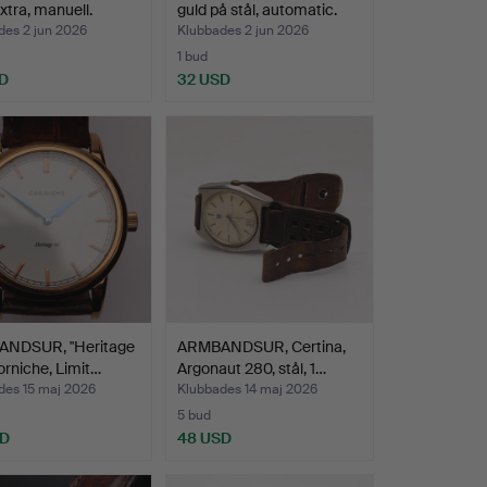
tra, manuell.
guld på stål, automatic.
des 2 jun 2026
Klubbades 2 jun 2026
1 bud
D
32 USD
NDSUR, "Heritage
ARMBANDSUR, Certina,
orniche, Limit…
Argonaut 280, stål, 1…
des 15 maj 2026
Klubbades 14 maj 2026
5 bud
SD
48 USD