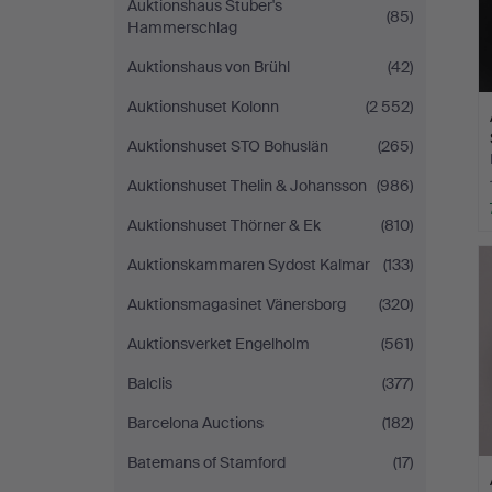
Auktionshaus Stuber's
(85)
Hammerschlag
Auktionshaus von Brühl
(42)
Auktionshuset Kolonn
(2 552)
Auktionshuset STO Bohuslän
(265)
Auktionshuset Thelin & Johansson
(986)
Auktionshuset Thörner & Ek
(810)
Auktionskammaren Sydost Kalmar
(133)
Auktionsmagasinet Vänersborg
(320)
Auktionsverket Engelholm
(561)
Balclis
(377)
Barcelona Auctions
(182)
Batemans of Stamford
(17)