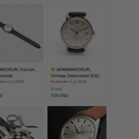
NDSUR, Vulcain,
ARMABANDSUR,
manuell.
Omega, Seamaster 600,
stål, m…
es 2 jul 2026
Klubbades 2 jul 2026
18 bud
SD
739 USD
Utvalt
föremål