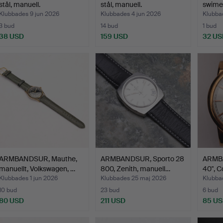
stål, manuell.
stål, manuell.
swimex
Klubbades 9 jun 2026
Klubbades 4 jun 2026
Klubba
3 bud
14 bud
1 bud
38 USD
159 USD
32 US
ARMBANDSUR, Mauthe,
ARMBANDSUR, Sporto 28
ARMBA
manuellt, Volkswagen, …
800, Zenith, manuell…
40", C
Klubbades 1 jun 2026
Klubbades 25 maj 2026
Klubba
10 bud
23 bud
6 bud
80 USD
211 USD
85 U