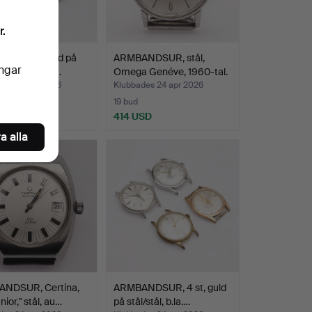
r.
NDSUR, guld på
ARMBANDSUR, stål,
ingar
ressa "Ultra fl…
Omega Genéve, 1960-tal.
des 24 apr 2026
Klubbades 24 apr 2026
19 bud
D
414 USD
a alla
NDSUR, Certina,
ARMBANDSUR, 4 st, guld
nior," stål, au…
på stål/stål, b.la.…