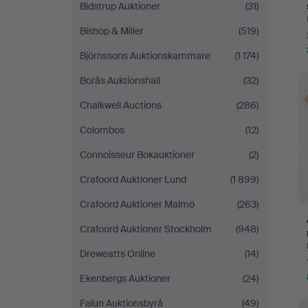
Bidstrup Auktioner
(31)
Bishop & Miller
(519)
Björnssons Auktionskammare
(1 174)
Borås Auktionshall
(32)
Chalkwell Auctions
(286)
Colombos
(12)
Connoisseur Bokauktioner
(2)
Crafoord Auktioner Lund
(1 899)
Crafoord Auktioner Malmö
(263)
Crafoord Auktioner Stockholm
(948)
Dreweatts Online
(14)
Ekenbergs Auktioner
(24)
Falun Auktionsbyrå
(49)