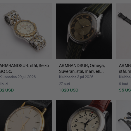
ARMBANDSUR, stål, Seiko
ARMBANDSUR, Omega,
ARMBA
SQ 50.
Suverän, stål, manuell,…
stål, 
Klubbades 29 jul 2026
Klubbades 3 jul 2026
Klubbad
1 bud
27 bud
9 bud
32 USD
1 320 USD
95 U