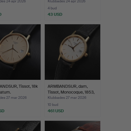
des 24 apr 2026
Klubbades 24 apr 2026
4 bud
D
43 USD
NDSUR, Tissot, 18k
ARMBANDSUR, dam,
datum.
Tissot, Monocoque, 1853,
…
des 27 mar 2026
Klubbades 27 mar 2026
10 bud
SD
461 USD