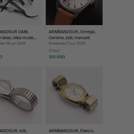
ANDSUR DAM,
ARMBANDSUR, Omega,
 9 delar, olika mode…
Genève, stål, manuell.
des 18 jun 2026
Klubbades 11 jun 2026
21 bud
D
391 USD
NDSUR, stål,
ARMBANDSUR, Eweco,