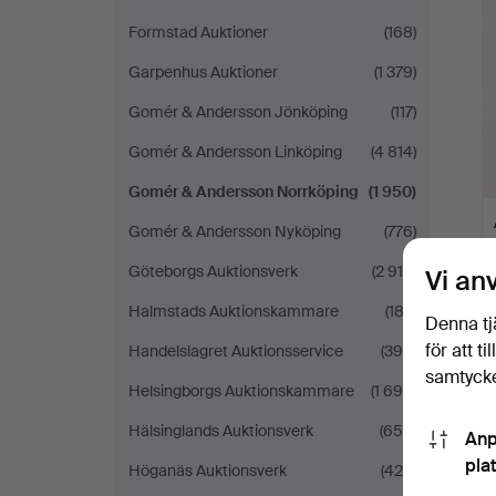
Formstad Auktioner
(168)
Garpenhus Auktioner
(1 379)
Gomér & Andersson Jönköping
(117)
Gomér & Andersson Linköping
(4 814)
Gomér & Andersson Norrköping
(1 950)
Gomér & Andersson Nyköping
(776)
Göteborgs Auktionsverk
(2 910)
Vi an
Halmstads Auktionskammare
(183)
Denna tj
för att t
Handelslagret Auktionsservice
(390)
samtycke
Helsingborgs Auktionskammare
(1 698)
Hälsinglands Auktionsverk
(650)
Anp
pla
Höganäs Auktionsverk
(425)