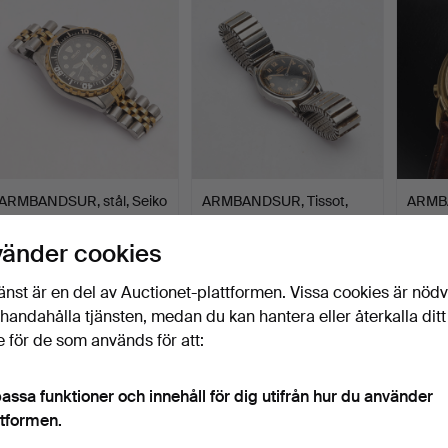
ARMBANDSUR, stål, Seiko
ARMBANDSUR, Tissot,
ARMBA
Kinetic Sports 200.
Antimagnetique, manuel…
Quartz
Klubbades 14 maj 2026
Klubbades 11 maj 2026
Klubba
vänder cookies
17 bud
15 bud
7 bud
99 USD
275 USD
53 U
änst är en del av Auctionet-plattformen. Vissa cookies är nöd
illhandahålla tjänsten, medan du kan hantera eller återkalla ditt
 för de som används för att:
assa funktioner och innehåll för dig utifrån hur du använder
ttformen.