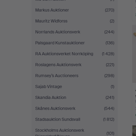
Markus Auktioner
(270)
Mauritz Widforss
(2)
Norrlands Auktionsverk
(244)
Palsgaard Kunstauktioner
(136)
RA Auktionsverket Norrköping
(1 428)
Roslagens Auktionsverk
(221)
Rumsey’s Auctioneers
(298)
Sajab Vintage
(1)
Skandia Auktion
(241)
Skånes Auktionsverk
(544)
Stadsauktion Sundsvall
(1 812)
Stockholms Auktionsverk
(101)