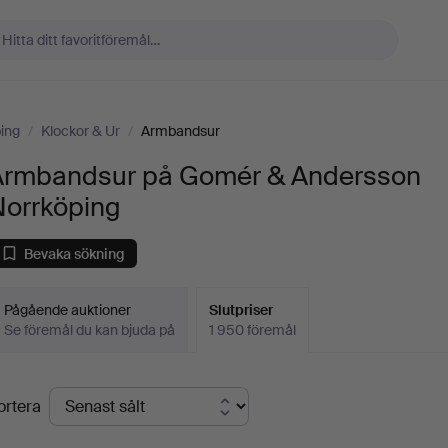
ing
/
Klockor & Ur
/
Armbandsur
Armbandsur på Gomér & Andersson
Norrköping
Bevaka sökning
Pågående auktioner
Slutpriser
Se föremål du kan bjuda på
1 950 föremål
lutpriser
ortera