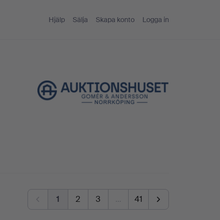
Hjälp
Sälja
Skapa konto
Logga in
1
2
3
…
41