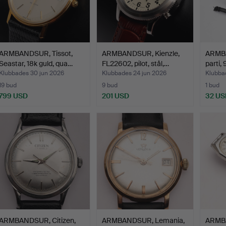
ARMBANDSUR, Tissot,
ARMBANDSUR, Kienzle,
ARMB
Seastar, 18k guld, qua…
FL22602, pilot, stål,…
parti,
Klubbades 30 jun 2026
Klubbades 24 jun 2026
Klubba
19 bud
9 bud
1 bud
799 USD
201 USD
32 US
ARMBANDSUR, Citizen,
ARMBANDSUR, Lemania,
ARMBA