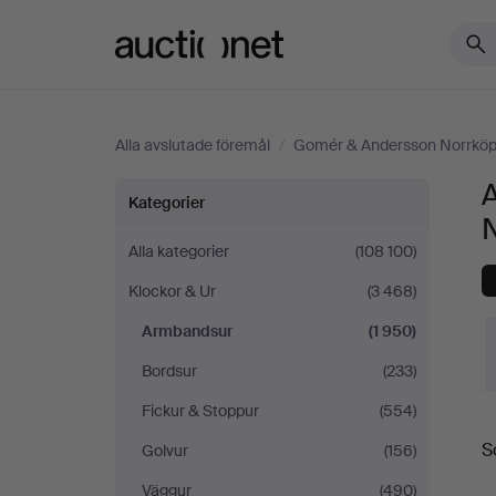
Auctionet.com
Alla avslutade föremål
/
Gomér & Andersson Norrköp
Armbandsur
Kategorier
på
Alla kategorier
(108 100)
Klockor & Ur
(3 468)
Gomér
Armbandsur
(1 950)
&
Bordsur
(233)
Andersson
Fickur & Stoppur
(554)
S
S
Golvur
(156)
Norrköping
Väggur
(490)