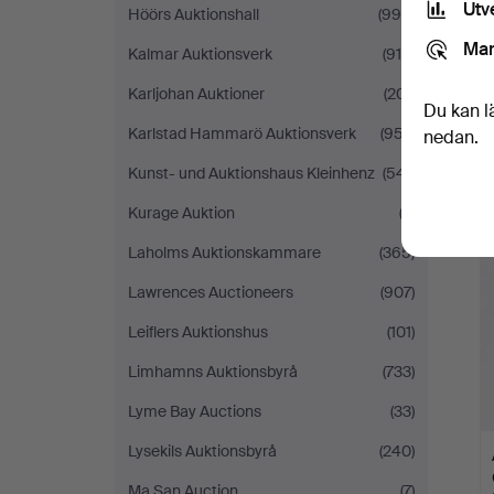
Utv
Höörs Auktionshall
(995)
Mar
Kalmar Auktionsverk
(916)
Karljohan Auktioner
(201)
Du kan l
Karlstad Hammarö Auktionsverk
(957)
nedan.
Kunst- und Auktionshaus Kleinhenz
(541)
Kurage Auktion
(2)
Laholms Auktionskammare
(365)
Lawrences Auctioneers
(907)
Leiflers Auktionshus
(101)
Limhamns Auktionsbyrå
(733)
Lyme Bay Auctions
(33)
Lysekils Auktionsbyrå
(240)
Ma San Auction
(7)