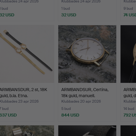
Klubbades 24 apr 2026
Klubbades 24 apr 2026
Klubba
1 bud
1 bud
9 bud
32 USD
32 USD
74 US
ARMBANSDUR, 2 st, 18K
ARMBANDSUR, Certina,
ARMBA
guld, b.la. Etna.
18k guld, manuell.
guld, 
Klubbades 23 apr 2026
Klubbades 20 apr 2026
Klubba
7 bud
5 bud
14 bud
637 USD
844 USD
792 U