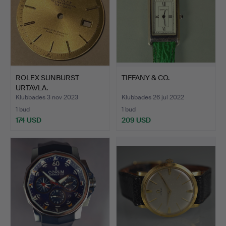
ROLEX SUNBURST
TIFFANY & CO.
URTAVLA.
Klubbades 3 nov 2023
Klubbades 26 jul 2022
1 bud
1 bud
174 USD
209 USD