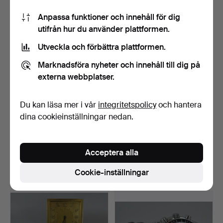
53 USD
370 USD
Anpassa funktioner och innehåll för dig
utifrån hur du använder plattformen.
Utveckla och förbättra plattformen.
Marknadsföra nyheter och innehåll till dig på
externa webbplatser.
Du kan läsa mer i vår
integritetspolicy
och hantera
dina cookieinställningar nedan.
DAMER FICKUR 585 guld
BLUMUS HERRKLOCKA
runt 1900.
585 guld.
Acceptera alla
Klubbades 14 mar 2017
Klubbades 19 okt 2016
4 bud
1 bud
Cookie-inställningar
116 USD
289 USD