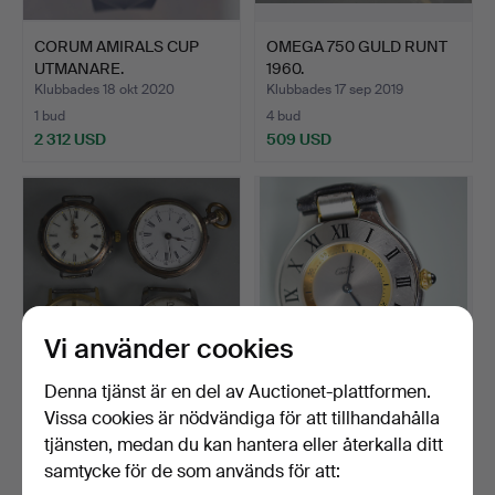
CORUM AMIRALS CUP
OMEGA 750 GULD RUNT
UTMANARE.
1960.
Klubbades 18 okt 2020
Klubbades 17 sep 2019
1 bud
4 bud
2 312 USD
509 USD
Vi använder cookies
Denna tjänst är en del av Auctionet-plattformen.
Vissa cookies är nödvändiga för att tillhandahålla
EN SAMLING KLOCKOR
CARTIER
LONGINES, BWC OCH
DAMARMBANDSUR.
tjänsten, medan du kan hantera eller återkalla ditt
ANDRA.
Klubbades 8 apr 2019
Klubbades 25 dec 2018
samtycke för de som används för att:
2 bud
2 bud