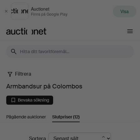
Auctionet
Visa
Stäng
Finns på Google Play
Auctionet.com
Filtrera
Armbandsur
Armbandsur på Colombos
på
Bevaka sökning
Colombos
Pågående auktioner
Slutpriser
(12)
Slutpriser
Sortera